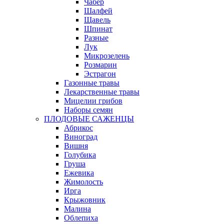
Чабер
Шалфей
Щавель
Шпинат
Разные
Лук
Микрозелень
Розмарин
Эстрагон
Газонные травы
Лекарственные травы
Мицелии грибов
Наборы семян
ПЛОДОВЫЕ САЖЕНЦЫ
Абрикос
Виноград
Вишня
Голубика
Груша
Ежевика
Жимолость
Ирга
Крыжовник
Малина
Облепиха