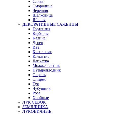
Слива
Смородина
Черешня
Шелковица
Яблоня
ДЕКОРАТИВНЫЕ САЖЕНЦЫ
Гортензия
Барбарис
Калина
Дерен
Ива
Кизильник
Клематис
Лапчатка
Можжевельник
Пузыреплодник
Сирень
Спирея
Туя
Чубушник
Роза
Хвойные
ЛУК СЕВОК
ЗЕМЛЯНИКА
ЛУКОВИЧНЫЕ