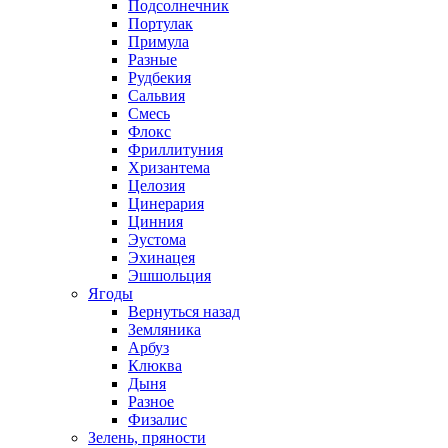
Подсолнечник
Портулак
Примула
Разные
Рудбекия
Сальвия
Смесь
Флокс
Фриллитуния
Хризантема
Целозия
Цинерария
Цинния
Эустома
Эхинацея
Эшшольция
Ягоды
Вернуться назад
Земляника
Арбуз
Клюква
Дыня
Разное
Физалис
Зелень, пряности