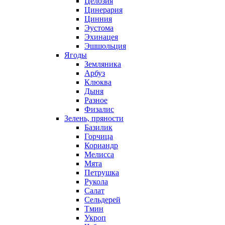
Целозия
Цинерария
Цинния
Эустома
Эхинацея
Эшшольция
Ягоды
Земляника
Арбуз
Клюква
Дыня
Разное
Физалис
Зелень, пряности
Базилик
Горчица
Кориандр
Мелисса
Мята
Петрушка
Рукола
Салат
Сельдерей
Тмин
Укроп