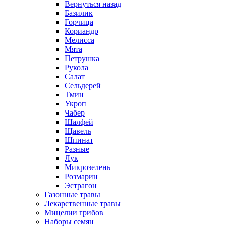
Вернуться назад
Базилик
Горчица
Кориандр
Мелисса
Мята
Петрушка
Рукола
Салат
Сельдерей
Тмин
Укроп
Чабер
Шалфей
Щавель
Шпинат
Разные
Лук
Микрозелень
Розмарин
Эстрагон
Газонные травы
Лекарственные травы
Мицелии грибов
Наборы семян