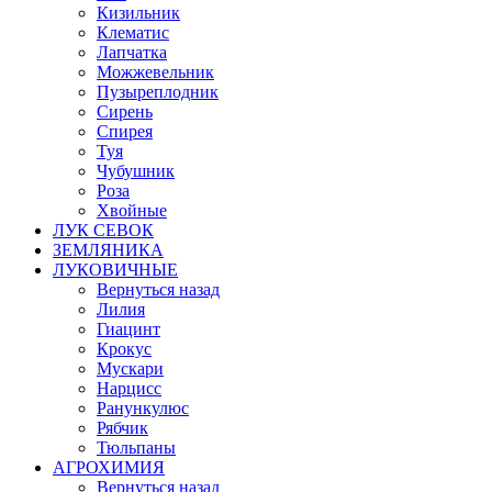
Кизильник
Клематис
Лапчатка
Можжевельник
Пузыреплодник
Сирень
Спирея
Туя
Чубушник
Роза
Хвойные
ЛУК СЕВОК
ЗЕМЛЯНИКА
ЛУКОВИЧНЫЕ
Вернуться назад
Лилия
Гиацинт
Крокус
Мускари
Нарцисс
Ранункулюс
Рябчик
Тюльпаны
АГРОХИМИЯ
Вернуться назад