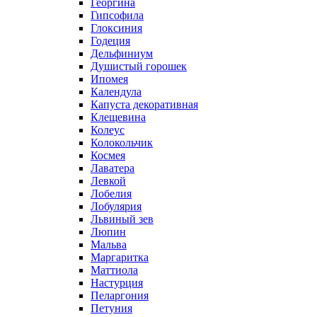
Георгина
Гипсофила
Глоксиния
Годеция
Дельфиниум
Душистый горошек
Ипомея
Календула
Капуста декоративная
Клещевина
Колеус
Колокольчик
Космея
Лаватера
Левкой
Лобелия
Лобулярия
Львиный зев
Люпин
Мальва
Маргаритка
Маттиола
Настурция
Пеларгония
Петуния