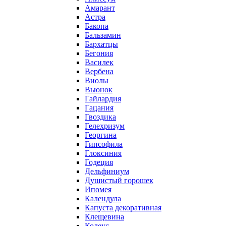
Амарант
Астра
Бакопа
Бальзамин
Бархатцы
Бегония
Василек
Вербена
Виолы
Вьюнок
Гайлардия
Гацания
Гвоздика
Гелехризум
Георгина
Гипсофила
Глоксиния
Годеция
Дельфиниум
Душистый горошек
Ипомея
Календула
Капуста декоративная
Клещевина
Колеус