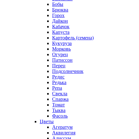
Бобы
Брюква
Горох
Дайкон
Кабачок
Капуста
Картофель (семена)
Кукуруза
Морковь
Огурец
Патиссон
Перец
Подсолнечник
Редис
Редька
Репа
Свекла
Спаржа
Томат
Тыква
Фасоль
Цветы
Агератум
Аквилегия
Алиссум