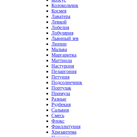
Колокольчик
Космея
Лаватера
Левкой
Лобелия
Лобулярия
Львиный зев
Люпин
Мальва
Маргаритка
Маттиола
Настурция
Пеларгония
Петуния
Подсолнечник
Портулак
Примула
Разные
Рудбекия
Сальвия
Смесь
Флокс
Фриллитуния
Хризантема