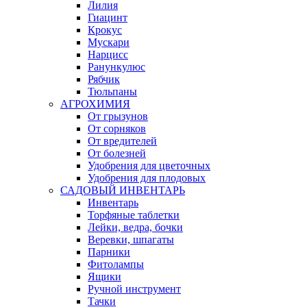
Лилия
Гиацинт
Крокус
Мускари
Нарцисс
Ранункулюс
Рябчик
Тюльпаны
АГРОХИМИЯ
От грызунов
От сорняков
От вредителей
От болезней
Удобрения для цветочных
Удобрения для плодовых
САДОВЫЙ ИНВЕНТАРЬ
Инвентарь
Торфяные таблетки
Лейки, ведра, бочки
Веревки, шпагаты
Парники
Фитолампы
Ящики
Ручной инструмент
Тачки