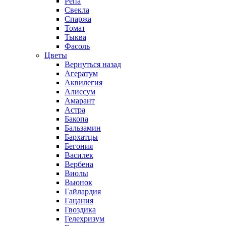
Репа
Свекла
Спаржа
Томат
Тыква
Фасоль
Цветы
Вернуться назад
Агератум
Аквилегия
Алиссум
Амарант
Астра
Бакопа
Бальзамин
Бархатцы
Бегония
Василек
Вербена
Виолы
Вьюнок
Гайлардия
Гацания
Гвоздика
Гелехризум