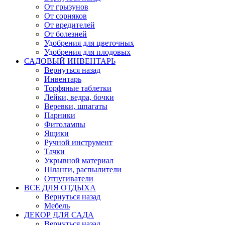
От грызунов
От сорняков
От вредителей
От болезней
Удобрения для цветочных
Удобрения для плодовых
САДОВЫЙ ИНВЕНТАРЬ
Вернуться назад
Инвентарь
Торфяные таблетки
Лейки, ведра, бочки
Веревки, шпагаты
Парники
Фитолампы
Ящики
Ручной инструмент
Тачки
Укрывной материал
Шланги, распылители
Отпугиватели
ВСЕ ДЛЯ ОТДЫХА
Вернуться назад
Мебель
ДЕКОР ДЛЯ САДА
Вернуться назад