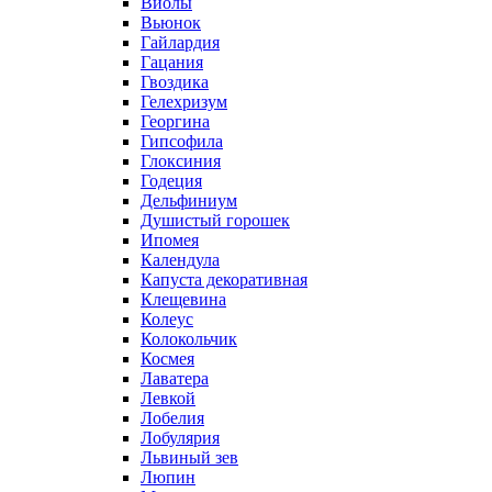
Виолы
Вьюнок
Гайлардия
Гацания
Гвоздика
Гелехризум
Георгина
Гипсофила
Глоксиния
Годеция
Дельфиниум
Душистый горошек
Ипомея
Календула
Капуста декоративная
Клещевина
Колеус
Колокольчик
Космея
Лаватера
Левкой
Лобелия
Лобулярия
Львиный зев
Люпин