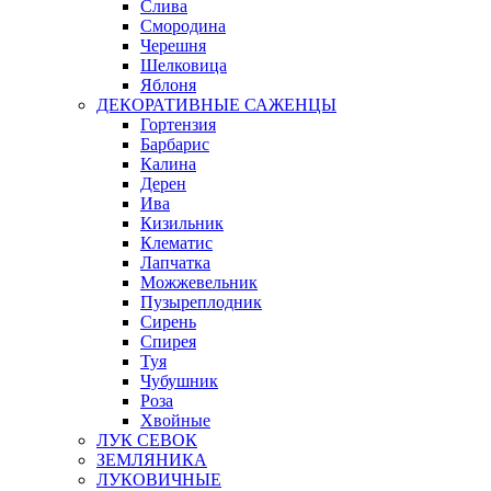
Слива
Смородина
Черешня
Шелковица
Яблоня
ДЕКОРАТИВНЫЕ САЖЕНЦЫ
Гортензия
Барбарис
Калина
Дерен
Ива
Кизильник
Клематис
Лапчатка
Можжевельник
Пузыреплодник
Сирень
Спирея
Туя
Чубушник
Роза
Хвойные
ЛУК СЕВОК
ЗЕМЛЯНИКА
ЛУКОВИЧНЫЕ