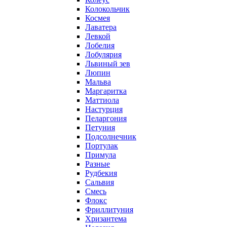
Колокольчик
Космея
Лаватера
Левкой
Лобелия
Лобулярия
Львиный зев
Люпин
Мальва
Маргаритка
Маттиола
Настурция
Пеларгония
Петуния
Подсолнечник
Портулак
Примула
Разные
Рудбекия
Сальвия
Смесь
Флокс
Фриллитуния
Хризантема