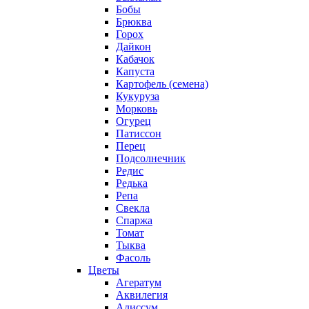
Бобы
Брюква
Горох
Дайкон
Кабачок
Капуста
Картофель (семена)
Кукуруза
Морковь
Огурец
Патиссон
Перец
Подсолнечник
Редис
Редька
Репа
Свекла
Спаржа
Томат
Тыква
Фасоль
Цветы
Агератум
Аквилегия
Алиссум