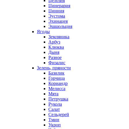
Целозия
Цинерария
Цинния
Эустома
Эхинацея
Эшшольция
Ягоды
Земляника
Арбуз
Клюква
Дыня
Разное
Физалис
Зелень, пряности
Базилик
Горчица
Кориандр
Мелисса
Мята
Петрушка
Рукола
Салат
Сельдерей
Тмин
Укроп