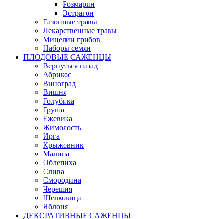
Розмарин
Эстрагон
Газонные травы
Лекарственные травы
Мицелии грибов
Наборы семян
ПЛОДОВЫЕ САЖЕНЦЫ
Вернуться назад
Абрикос
Виноград
Вишня
Голубика
Груша
Ежевика
Жимолость
Ирга
Крыжовник
Малина
Облепиха
Слива
Смородина
Черешня
Шелковица
Яблоня
ДЕКОРАТИВНЫЕ САЖЕНЦЫ