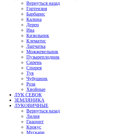
Вернуться назад
Гортензия
Барбарис
Калина
Дерен
Ива
Кизильник
Клематис
Лапчатка
Можжевельник
Пузыреплодник
Сирень
Спирея
Туя
Чубушник
Роза
Хвойные
ЛУК СЕВОК
ЗЕМЛЯНИКА
ЛУКОВИЧНЫЕ
Вернуться назад
Лилия
Гиацинт
Крокус
Мускари