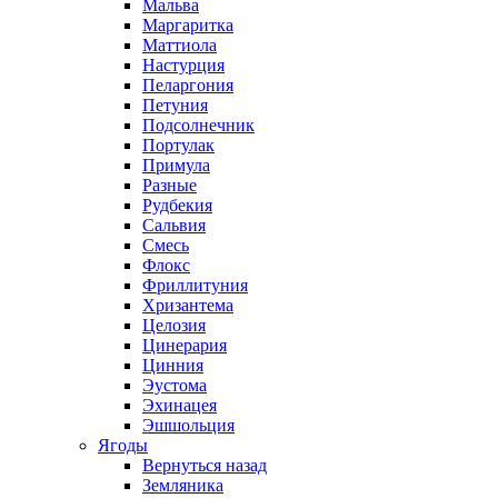
Мальва
Маргаритка
Маттиола
Настурция
Пеларгония
Петуния
Подсолнечник
Портулак
Примула
Разные
Рудбекия
Сальвия
Смесь
Флокс
Фриллитуния
Хризантема
Целозия
Цинерария
Цинния
Эустома
Эхинацея
Эшшольция
Ягоды
Вернуться назад
Земляника