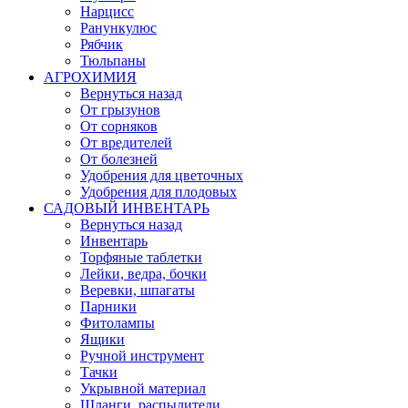
Нарцисс
Ранункулюс
Рябчик
Тюльпаны
АГРОХИМИЯ
Вернуться назад
От грызунов
От сорняков
От вредителей
От болезней
Удобрения для цветочных
Удобрения для плодовых
САДОВЫЙ ИНВЕНТАРЬ
Вернуться назад
Инвентарь
Торфяные таблетки
Лейки, ведра, бочки
Веревки, шпагаты
Парники
Фитолампы
Ящики
Ручной инструмент
Тачки
Укрывной материал
Шланги, распылители