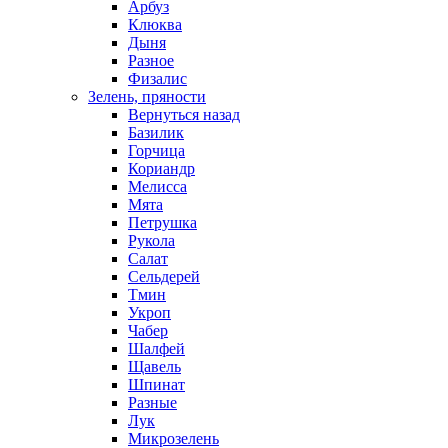
Арбуз
Клюква
Дыня
Разное
Физалис
Зелень, пряности
Вернуться назад
Базилик
Горчица
Кориандр
Мелисса
Мята
Петрушка
Рукола
Салат
Сельдерей
Тмин
Укроп
Чабер
Шалфей
Щавель
Шпинат
Разные
Лук
Микрозелень