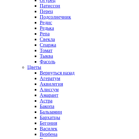
Огурец
Патиссон
Перец
Подсолнечник
Редис
Редька
Репа
Свекла
Спаржа
Томат
Тыква
Фасоль
Цветы
Вернуться назад
Агератум
Аквилегия
Алиссум
Амарант
Астра
Бакопа
Бальзамин
Бархатцы
Бегония
Василек
Вербена