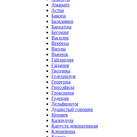
Амарант
Астра
Бакопа
Бальзамин
Бархатцы
Бегония
Василек
Вербена
Виолы
Вьюнок
Гайлардия
Гацания
Гвоздика
Гелехризум
Георгина
Гипсофила
Глоксиния
Годеция
Дельфиниум
Душистый горошек
Ипомея
Календула
Капуста декоративная
Клещевина
Колеус