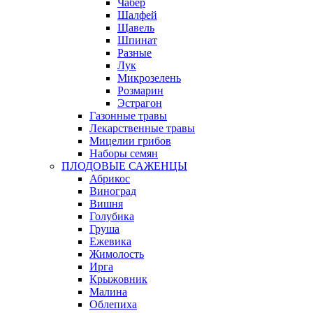
Чабер
Шалфей
Щавель
Шпинат
Разные
Лук
Микрозелень
Розмарин
Эстрагон
Газонные травы
Лекарственные травы
Мицелии грибов
Наборы семян
ПЛОДОВЫЕ САЖЕНЦЫ
Абрикос
Виноград
Вишня
Голубика
Груша
Ежевика
Жимолость
Ирга
Крыжовник
Малина
Облепиха