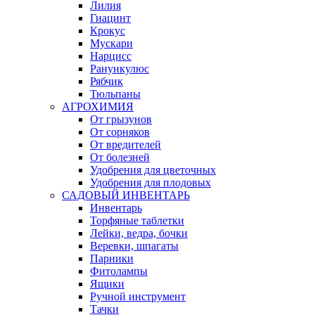
Лилия
Гиацинт
Крокус
Мускари
Нарцисс
Ранункулюс
Рябчик
Тюльпаны
АГРОХИМИЯ
От грызунов
От сорняков
От вредителей
От болезней
Удобрения для цветочных
Удобрения для плодовых
САДОВЫЙ ИНВЕНТАРЬ
Инвентарь
Торфяные таблетки
Лейки, ведра, бочки
Веревки, шпагаты
Парники
Фитолампы
Ящики
Ручной инструмент
Тачки