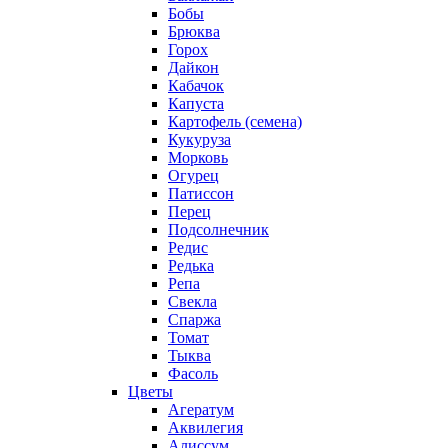
Бобы
Брюква
Горох
Дайкон
Кабачок
Капуста
Картофель (семена)
Кукуруза
Морковь
Огурец
Патиссон
Перец
Подсолнечник
Редис
Редька
Репа
Свекла
Спаржа
Томат
Тыква
Фасоль
Цветы
Агератум
Аквилегия
Алиссум