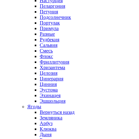
Настурция
Пеларгония
Петуния
Подсолнечник
Портулак
Примула
Разные
Рудбекия
Сальвия
Смесь
Флокс
Фриллитуния
Хризантема
Целозия
Цинерария
Цинния
Эустома
Эхинацея
Эшшольция
Ягоды
Вернуться назад
Земляника
Арбуз
Клюква
Дыня