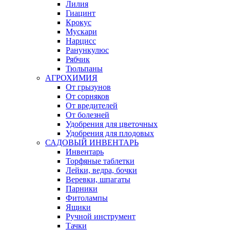
Лилия
Гиацинт
Крокус
Мускари
Нарцисс
Ранункулюс
Рябчик
Тюльпаны
АГРОХИМИЯ
От грызунов
От сорняков
От вредителей
От болезней
Удобрения для цветочных
Удобрения для плодовых
САДОВЫЙ ИНВЕНТАРЬ
Инвентарь
Торфяные таблетки
Лейки, ведра, бочки
Веревки, шпагаты
Парники
Фитолампы
Ящики
Ручной инструмент
Тачки