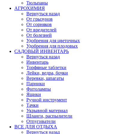
Тюльпаны
АГРОХИМИЯ
Вернуться назад
От грызунов
От сорняков
От вредителей
От болезней
Удобрения для цветочных
Удобрения для плодовых
САДОВЫЙ ИНВЕНТАРЬ
Вернуться назад
Инвентарь
Торфяные таблетки
Лейки, ведра, бочки
Веревки, шпагаты
Парники
Фитолампы
Ящики
Ручной инструмент
Тачки
Укрывной материал
Шланги, распылители
Отпугиватели
ВСЕ ДЛЯ ОТДЫХА
Вернуться назад