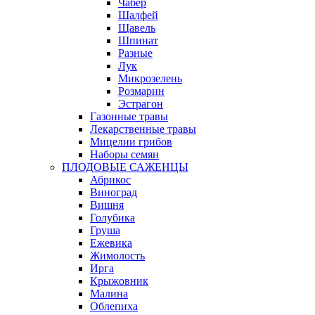
Чабер
Шалфей
Щавель
Шпинат
Разные
Лук
Микрозелень
Розмарин
Эстрагон
Газонные травы
Лекарственные травы
Мицелии грибов
Наборы семян
ПЛОДОВЫЕ САЖЕНЦЫ
Абрикос
Виноград
Вишня
Голубика
Груша
Ежевика
Жимолость
Ирга
Крыжовник
Малина
Облепиха