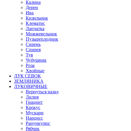
Калина
Дерен
Ива
Кизильник
Клематис
Лапчатка
Можжевельник
Пузыреплодник
Сирень
Спирея
Туя
Чубушник
Роза
Хвойные
ЛУК СЕВОК
ЗЕМЛЯНИКА
ЛУКОВИЧНЫЕ
Вернуться назад
Лилия
Гиацинт
Крокус
Мускари
Нарцисс
Ранункулюс
Рябчик