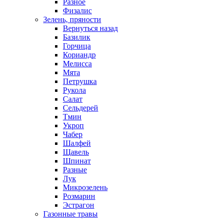
Разное
Физалис
Зелень, пряности
Вернуться назад
Базилик
Горчица
Кориандр
Мелисса
Мята
Петрушка
Рукола
Салат
Сельдерей
Тмин
Укроп
Чабер
Шалфей
Щавель
Шпинат
Разные
Лук
Микрозелень
Розмарин
Эстрагон
Газонные травы