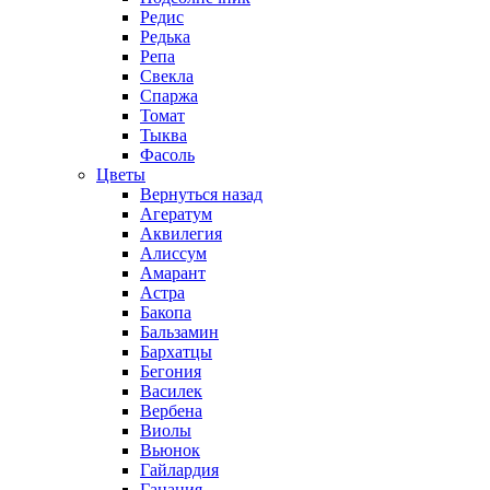
Редис
Редька
Репа
Свекла
Спаржа
Томат
Тыква
Фасоль
Цветы
Вернуться назад
Агератум
Аквилегия
Алиссум
Амарант
Астра
Бакопа
Бальзамин
Бархатцы
Бегония
Василек
Вербена
Виолы
Вьюнок
Гайлардия
Гацания