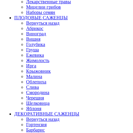
Лекарственные травы
Мицелии грибов
Наборы семян
ПЛОДОВЫЕ САЖЕНЦЫ
Вернуться назад
Абрикос
Виноград
Вишня
Голубика
Груша
Ежевика
Жимолость
Ирга
Крыжовник
Малина
Облепиха
Слива
Смородина
Черешня
Шелковица
Яблоня
ДЕКОРАТИВНЫЕ САЖЕНЦЫ
Вернуться назад
Гортензия
Барбарис