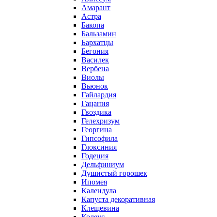
Амарант
Астра
Бакопа
Бальзамин
Бархатцы
Бегония
Василек
Вербена
Виолы
Вьюнок
Гайлардия
Гацания
Гвоздика
Гелехризум
Георгина
Гипсофила
Глоксиния
Годеция
Дельфиниум
Душистый горошек
Ипомея
Календула
Капуста декоративная
Клещевина
Колеус