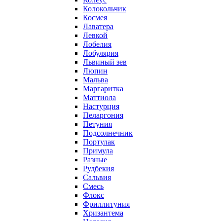
Колокольчик
Космея
Лаватера
Левкой
Лобелия
Лобулярия
Львиный зев
Люпин
Мальва
Маргаритка
Маттиола
Настурция
Пеларгония
Петуния
Подсолнечник
Портулак
Примула
Разные
Рудбекия
Сальвия
Смесь
Флокс
Фриллитуния
Хризантема