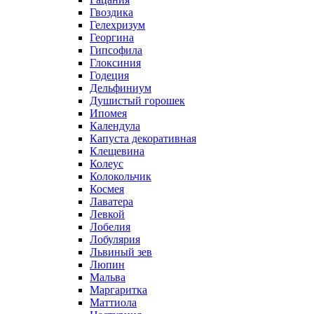
Гвоздика
Гелехризум
Георгина
Гипсофила
Глоксиния
Годеция
Дельфиниум
Душистый горошек
Ипомея
Календула
Капуста декоративная
Клещевина
Колеус
Колокольчик
Космея
Лаватера
Левкой
Лобелия
Лобулярия
Львиный зев
Люпин
Мальва
Маргаритка
Маттиола