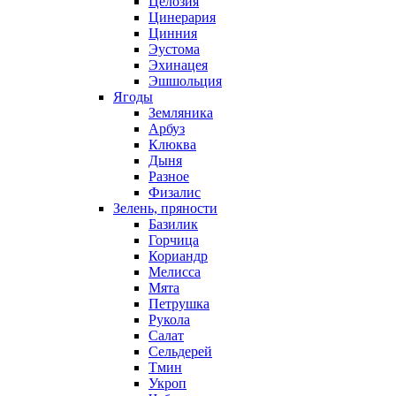
Целозия
Цинерария
Цинния
Эустома
Эхинацея
Эшшольция
Ягоды
Земляника
Арбуз
Клюква
Дыня
Разное
Физалис
Зелень, пряности
Базилик
Горчица
Кориандр
Мелисса
Мята
Петрушка
Рукола
Салат
Сельдерей
Тмин
Укроп