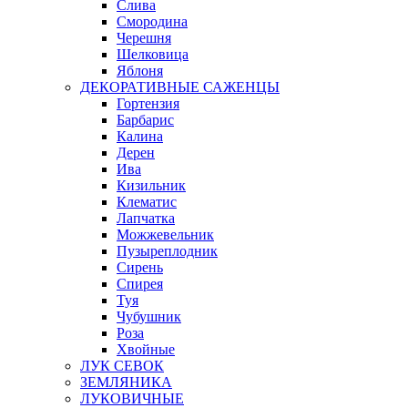
Слива
Смородина
Черешня
Шелковица
Яблоня
ДЕКОРАТИВНЫЕ САЖЕНЦЫ
Гортензия
Барбарис
Калина
Дерен
Ива
Кизильник
Клематис
Лапчатка
Можжевельник
Пузыреплодник
Сирень
Спирея
Туя
Чубушник
Роза
Хвойные
ЛУК СЕВОК
ЗЕМЛЯНИКА
ЛУКОВИЧНЫЕ