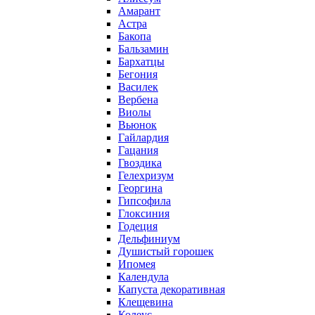
Амарант
Астра
Бакопа
Бальзамин
Бархатцы
Бегония
Василек
Вербена
Виолы
Вьюнок
Гайлардия
Гацания
Гвоздика
Гелехризум
Георгина
Гипсофила
Глоксиния
Годеция
Дельфиниум
Душистый горошек
Ипомея
Календула
Капуста декоративная
Клещевина
Колеус