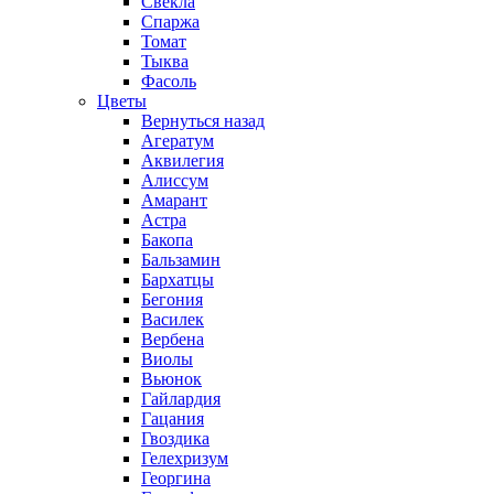
Свекла
Спаржа
Томат
Тыква
Фасоль
Цветы
Вернуться назад
Агератум
Аквилегия
Алиссум
Амарант
Астра
Бакопа
Бальзамин
Бархатцы
Бегония
Василек
Вербена
Виолы
Вьюнок
Гайлардия
Гацания
Гвоздика
Гелехризум
Георгина