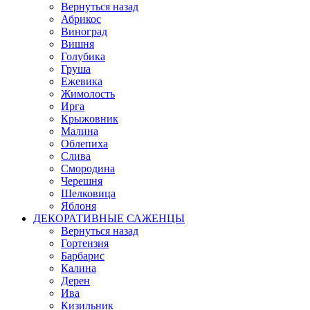
Вернуться назад
Абрикос
Виноград
Вишня
Голубика
Груша
Ежевика
Жимолость
Ирга
Крыжовник
Малина
Облепиха
Слива
Смородина
Черешня
Шелковица
Яблоня
ДЕКОРАТИВНЫЕ САЖЕНЦЫ
Вернуться назад
Гортензия
Барбарис
Калина
Дерен
Ива
Кизильник