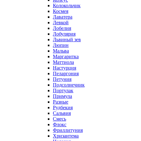
Колокольчик
Космея
Лаватера
Левкой
Лобелия
Лобулярия
Львиный зев
Люпин
Мальва
Маргаритка
Маттиола
Настурция
Пеларгония
Петуния
Подсолнечник
Портулак
Примула
Разные
Рудбекия
Сальвия
Смесь
Флокс
Фриллитуния
Хризантема