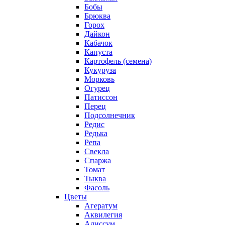
Бобы
Брюква
Горох
Дайкон
Кабачок
Капуста
Картофель (семена)
Кукуруза
Морковь
Огурец
Патиссон
Перец
Подсолнечник
Редис
Редька
Репа
Свекла
Спаржа
Томат
Тыква
Фасоль
Цветы
Агератум
Аквилегия
Алиссум