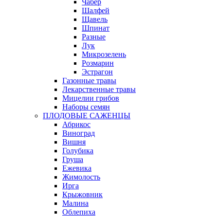
Чабер
Шалфей
Щавель
Шпинат
Разные
Лук
Микрозелень
Розмарин
Эстрагон
Газонные травы
Лекарственные травы
Мицелии грибов
Наборы семян
ПЛОДОВЫЕ САЖЕНЦЫ
Абрикос
Виноград
Вишня
Голубика
Груша
Ежевика
Жимолость
Ирга
Крыжовник
Малина
Облепиха