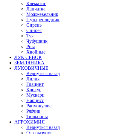
Клематис
Лапчатка
Можжевельник
Пузыреплодник
Сирень
Спирея
Туя
Чубушник
Роза
Хвойные
ЛУК СЕВОК
ЗЕМЛЯНИКА
ЛУКОВИЧНЫЕ
Вернуться назад
Лилия
Гиацинт
Крокус
Мускари
Нарцисс
Ранункулюс
Рябчик
Тюльпаны
АГРОХИМИЯ
Вернуться назад
От грызунов