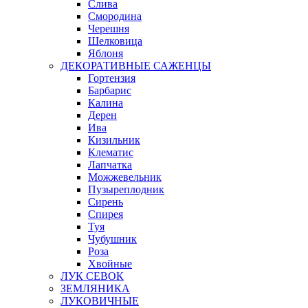
Слива
Смородина
Черешня
Шелковица
Яблоня
ДЕКОРАТИВНЫЕ САЖЕНЦЫ
Гортензия
Барбарис
Калина
Дерен
Ива
Кизильник
Клематис
Лапчатка
Можжевельник
Пузыреплодник
Сирень
Спирея
Туя
Чубушник
Роза
Хвойные
ЛУК СЕВОК
ЗЕМЛЯНИКА
ЛУКОВИЧНЫЕ