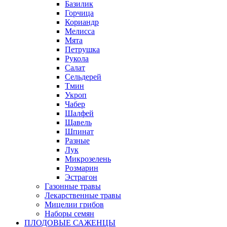
Базилик
Горчица
Кориандр
Мелисса
Мята
Петрушка
Рукола
Салат
Сельдерей
Тмин
Укроп
Чабер
Шалфей
Щавель
Шпинат
Разные
Лук
Микрозелень
Розмарин
Эстрагон
Газонные травы
Лекарственные травы
Мицелии грибов
Наборы семян
ПЛОДОВЫЕ САЖЕНЦЫ