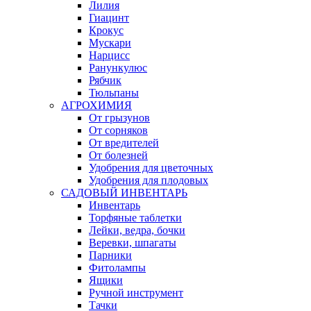
Лилия
Гиацинт
Крокус
Мускари
Нарцисс
Ранункулюс
Рябчик
Тюльпаны
АГРОХИМИЯ
От грызунов
От сорняков
От вредителей
От болезней
Удобрения для цветочных
Удобрения для плодовых
САДОВЫЙ ИНВЕНТАРЬ
Инвентарь
Торфяные таблетки
Лейки, ведра, бочки
Веревки, шпагаты
Парники
Фитолампы
Ящики
Ручной инструмент
Тачки