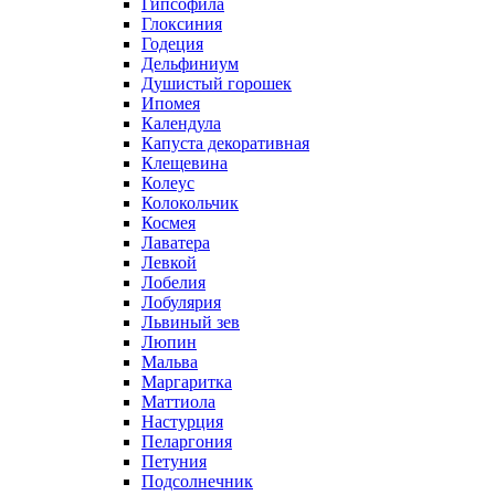
Гипсофила
Глоксиния
Годеция
Дельфиниум
Душистый горошек
Ипомея
Календула
Капуста декоративная
Клещевина
Колеус
Колокольчик
Космея
Лаватера
Левкой
Лобелия
Лобулярия
Львиный зев
Люпин
Мальва
Маргаритка
Маттиола
Настурция
Пеларгония
Петуния
Подсолнечник