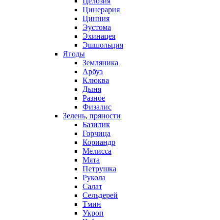
Целозия
Цинерария
Цинния
Эустома
Эхинацея
Эшшольция
Ягоды
Земляника
Арбуз
Клюква
Дыня
Разное
Физалис
Зелень, пряности
Базилик
Горчица
Кориандр
Мелисса
Мята
Петрушка
Рукола
Салат
Сельдерей
Тмин
Укроп