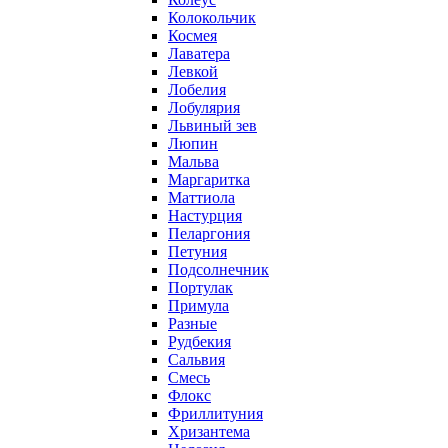
Колокольчик
Космея
Лаватера
Левкой
Лобелия
Лобулярия
Львиный зев
Люпин
Мальва
Маргаритка
Маттиола
Настурция
Пеларгония
Петуния
Подсолнечник
Портулак
Примула
Разные
Рудбекия
Сальвия
Смесь
Флокс
Фриллитуния
Хризантема