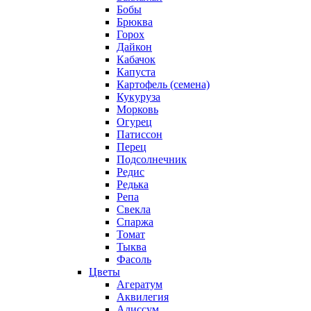
Бобы
Брюква
Горох
Дайкон
Кабачок
Капуста
Картофель (семена)
Кукуруза
Морковь
Огурец
Патиссон
Перец
Подсолнечник
Редис
Редька
Репа
Свекла
Спаржа
Томат
Тыква
Фасоль
Цветы
Агератум
Аквилегия
Алиссум