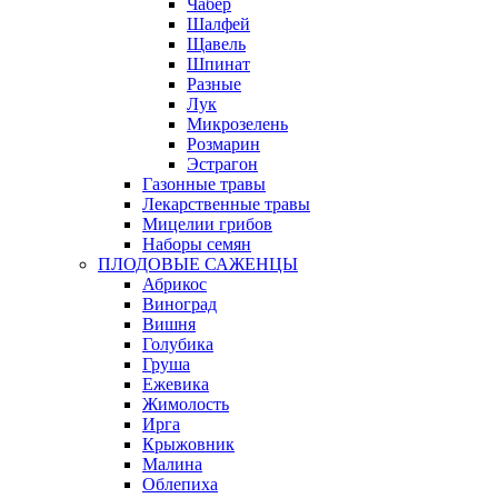
Чабер
Шалфей
Щавель
Шпинат
Разные
Лук
Микрозелень
Розмарин
Эстрагон
Газонные травы
Лекарственные травы
Мицелии грибов
Наборы семян
ПЛОДОВЫЕ САЖЕНЦЫ
Абрикос
Виноград
Вишня
Голубика
Груша
Ежевика
Жимолость
Ирга
Крыжовник
Малина
Облепиха