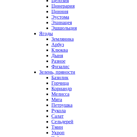
Целозия
Цинерария
Цинния
Эустома
Эхинацея
Эшшольция
Ягоды
Земляника
Арбуз
Клюква
Дыня
Разное
Физалис
Зелень, пряности
Базилик
Горчица
Кориандр
Мелисса
Мята
Петрушка
Рукола
Салат
Сельдерей
Тмин
Укроп