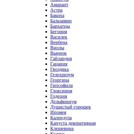
Амарант
Астра
Бакопа
Бальзамин
Бархатцы
Бегония
Василек
Вербена
Виолы
Вьюнок
Гайлардия
Гацания
Гвоздика
Гелехризум
Георгина
Гипсофила
Глоксиния
Годеция
Дельфиниум
Душистый горошек
Ипомея
Календула
Капуста декоративная
Клещевина
Колеус