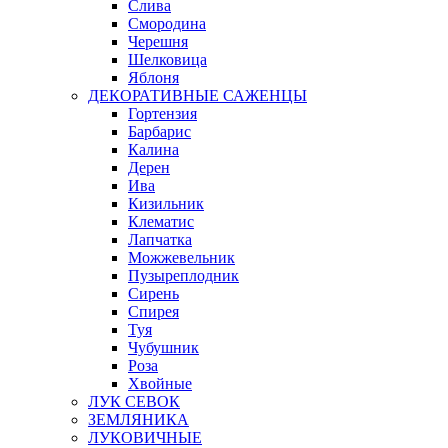
Слива
Смородина
Черешня
Шелковица
Яблоня
ДЕКОРАТИВНЫЕ САЖЕНЦЫ
Гортензия
Барбарис
Калина
Дерен
Ива
Кизильник
Клематис
Лапчатка
Можжевельник
Пузыреплодник
Сирень
Спирея
Туя
Чубушник
Роза
Хвойные
ЛУК СЕВОК
ЗЕМЛЯНИКА
ЛУКОВИЧНЫЕ