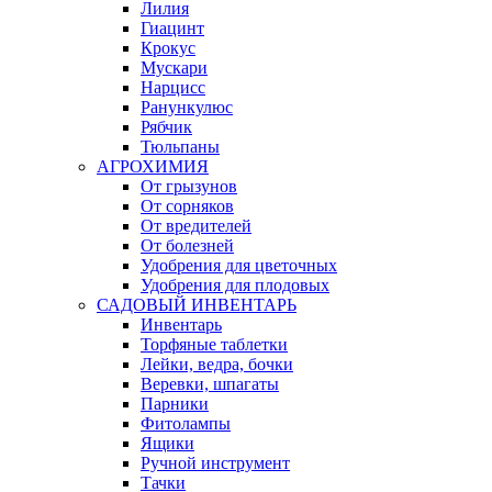
Лилия
Гиацинт
Крокус
Мускари
Нарцисс
Ранункулюс
Рябчик
Тюльпаны
АГРОХИМИЯ
От грызунов
От сорняков
От вредителей
От болезней
Удобрения для цветочных
Удобрения для плодовых
САДОВЫЙ ИНВЕНТАРЬ
Инвентарь
Торфяные таблетки
Лейки, ведра, бочки
Веревки, шпагаты
Парники
Фитолампы
Ящики
Ручной инструмент
Тачки