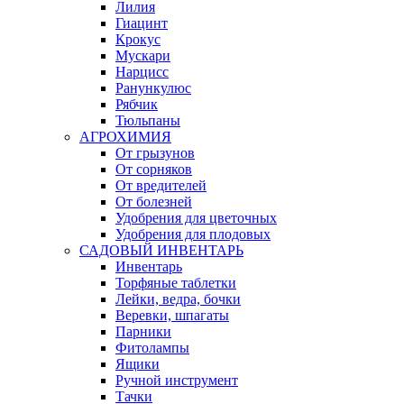
Лилия
Гиацинт
Крокус
Мускари
Нарцисс
Ранункулюс
Рябчик
Тюльпаны
АГРОХИМИЯ
От грызунов
От сорняков
От вредителей
От болезней
Удобрения для цветочных
Удобрения для плодовых
САДОВЫЙ ИНВЕНТАРЬ
Инвентарь
Торфяные таблетки
Лейки, ведра, бочки
Веревки, шпагаты
Парники
Фитолампы
Ящики
Ручной инструмент
Тачки