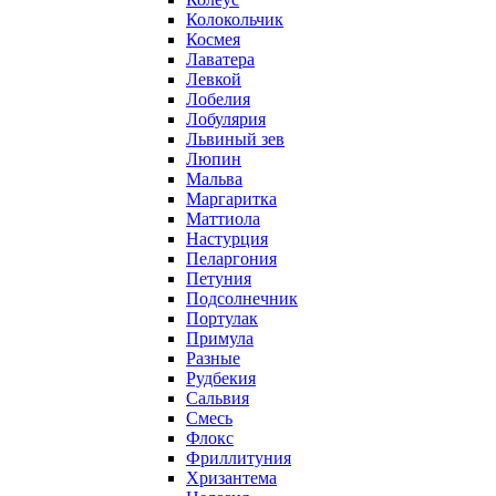
Колокольчик
Космея
Лаватера
Левкой
Лобелия
Лобулярия
Львиный зев
Люпин
Мальва
Маргаритка
Маттиола
Настурция
Пеларгония
Петуния
Подсолнечник
Портулак
Примула
Разные
Рудбекия
Сальвия
Смесь
Флокс
Фриллитуния
Хризантема