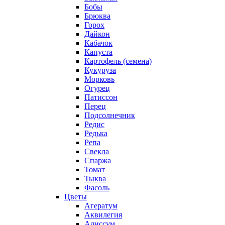
Бобы
Брюква
Горох
Дайкон
Кабачок
Капуста
Картофель (семена)
Кукуруза
Морковь
Огурец
Патиссон
Перец
Подсолнечник
Редис
Редька
Репа
Свекла
Спаржа
Томат
Тыква
Фасоль
Цветы
Агератум
Аквилегия
Алиссум