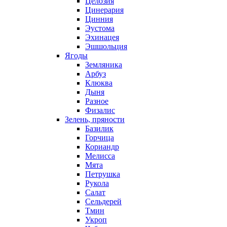
Целозия
Цинерария
Цинния
Эустома
Эхинацея
Эшшольция
Ягоды
Земляника
Арбуз
Клюква
Дыня
Разное
Физалис
Зелень, пряности
Базилик
Горчица
Кориандр
Мелисса
Мята
Петрушка
Рукола
Салат
Сельдерей
Тмин
Укроп