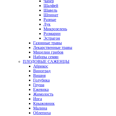
Чабер
Шалфей
Щавель
Шпинат
Разные
Лук
Микрозелень
Розмарин
Эстрагон
Газонные травы
Лекарственные травы
Мицелии грибов
Наборы семян
ПЛОДОВЫЕ САЖЕНЦЫ
Абрикос
Виноград
Вишня
Голубика
Груша
Ежевика
Жимолость
Ирга
Крыжовник
Малина
Облепиха