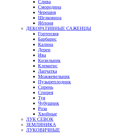
Слива
Смородина
Черешня
Шелковица
Яблоня
ДЕКОРАТИВНЫЕ САЖЕНЦЫ
Гортензия
Барбарис
Калина
Дерен
Ива
Кизильник
Клематис
Лапчатка
Можжевельник
Пузыреплодник
Сирень
Спирея
Туя
Чубушник
Роза
Хвойные
ЛУК СЕВОК
ЗЕМЛЯНИКА
ЛУКОВИЧНЫЕ