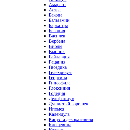
Амарант
Астра
Бакопа
Бальзамин
Бархатцы
Бегония
Василек
Вербена
Виолы
Вьюнок
Гайлардия
Гацания
Гвоздика
Гелехризум
Георгина
Гипсофила
Глоксиния
Годеция
Дельфиниум
Душистый горошек
Ипомея
Календула
Капуста декоративная
Клещевина
Колеус