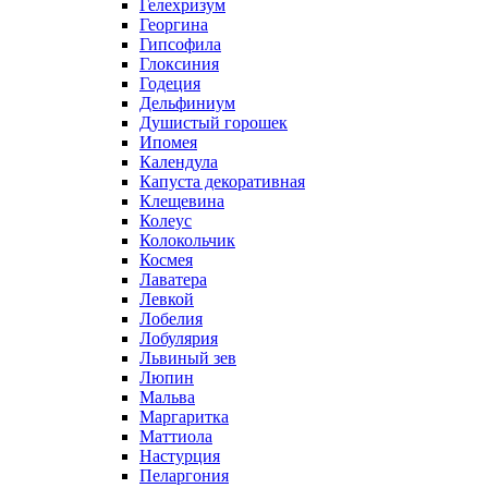
Гелехризум
Георгина
Гипсофила
Глоксиния
Годеция
Дельфиниум
Душистый горошек
Ипомея
Календула
Капуста декоративная
Клещевина
Колеус
Колокольчик
Космея
Лаватера
Левкой
Лобелия
Лобулярия
Львиный зев
Люпин
Мальва
Маргаритка
Маттиола
Настурция
Пеларгония