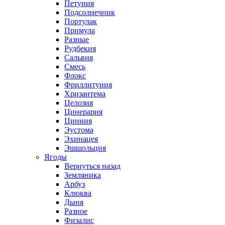
Петуния
Подсолнечник
Портулак
Примула
Разные
Рудбекия
Сальвия
Смесь
Флокс
Фриллитуния
Хризантема
Целозия
Цинерария
Цинния
Эустома
Эхинацея
Эшшольция
Ягоды
Вернуться назад
Земляника
Арбуз
Клюква
Дыня
Разное
Физалис