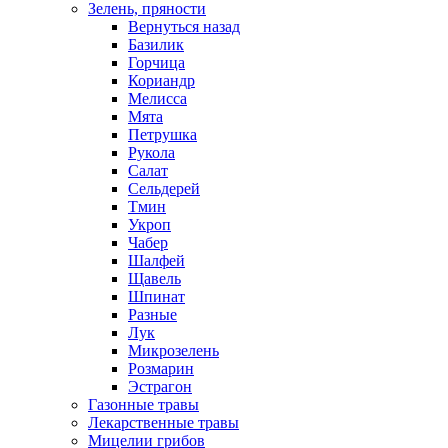
Зелень, пряности
Вернуться назад
Базилик
Горчица
Кориандр
Мелисса
Мята
Петрушка
Рукола
Салат
Сельдерей
Тмин
Укроп
Чабер
Шалфей
Щавель
Шпинат
Разные
Лук
Микрозелень
Розмарин
Эстрагон
Газонные травы
Лекарственные травы
Мицелии грибов