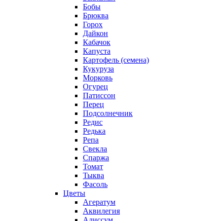
Бобы
Брюква
Горох
Дайкон
Кабачок
Капуста
Картофель (семена)
Кукуруза
Морковь
Огурец
Патиссон
Перец
Подсолнечник
Редис
Редька
Репа
Свекла
Спаржа
Томат
Тыква
Фасоль
Цветы
Агератум
Аквилегия
Алиссум