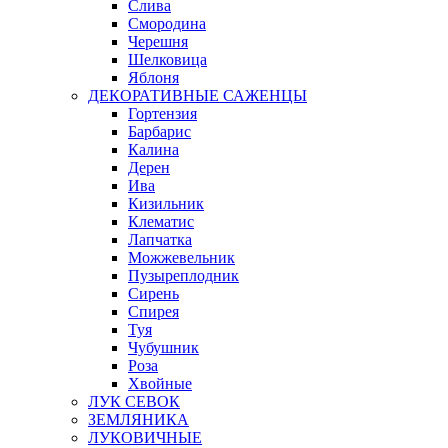
Слива
Смородина
Черешня
Шелковица
Яблоня
ДЕКОРАТИВНЫЕ САЖЕНЦЫ
Гортензия
Барбарис
Калина
Дерен
Ива
Кизильник
Клематис
Лапчатка
Можжевельник
Пузыреплодник
Сирень
Спирея
Туя
Чубушник
Роза
Хвойные
ЛУК СЕВОК
ЗЕМЛЯНИКА
ЛУКОВИЧНЫЕ