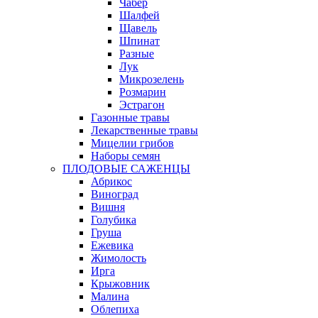
Чабер
Шалфей
Щавель
Шпинат
Разные
Лук
Микрозелень
Розмарин
Эстрагон
Газонные травы
Лекарственные травы
Мицелии грибов
Наборы семян
ПЛОДОВЫЕ САЖЕНЦЫ
Абрикос
Виноград
Вишня
Голубика
Груша
Ежевика
Жимолость
Ирга
Крыжовник
Малина
Облепиха