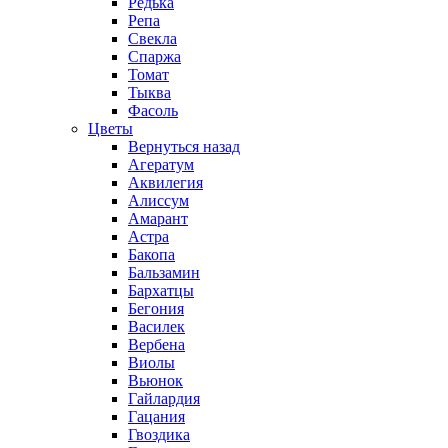
Редька
Репа
Свекла
Спаржа
Томат
Тыква
Фасоль
Цветы
Вернуться назад
Агератум
Аквилегия
Алиссум
Амарант
Астра
Бакопа
Бальзамин
Бархатцы
Бегония
Василек
Вербена
Виолы
Вьюнок
Гайлардия
Гацания
Гвоздика