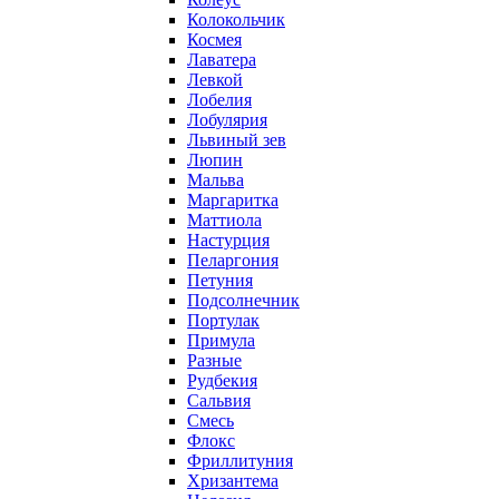
Колокольчик
Космея
Лаватера
Левкой
Лобелия
Лобулярия
Львиный зев
Люпин
Мальва
Маргаритка
Маттиола
Настурция
Пеларгония
Петуния
Подсолнечник
Портулак
Примула
Разные
Рудбекия
Сальвия
Смесь
Флокс
Фриллитуния
Хризантема