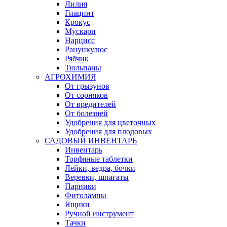
Лилия
Гиацинт
Крокус
Мускари
Нарцисс
Ранункулюс
Рябчик
Тюльпаны
АГРОХИМИЯ
От грызунов
От сорняков
От вредителей
От болезней
Удобрения для цветочных
Удобрения для плодовых
САДОВЫЙ ИНВЕНТАРЬ
Инвентарь
Торфяные таблетки
Лейки, ведра, бочки
Веревки, шпагаты
Парники
Фитолампы
Ящики
Ручной инструмент
Тачки