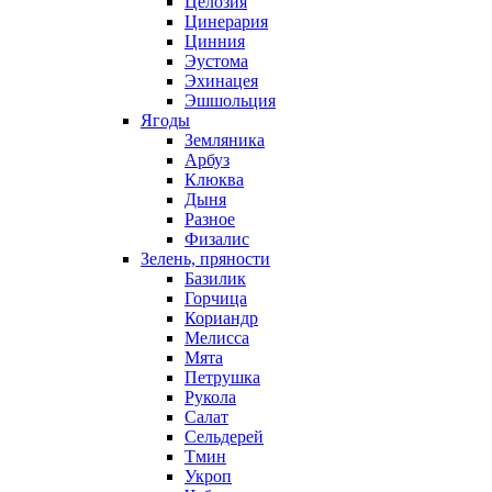
Целозия
Цинерария
Цинния
Эустома
Эхинацея
Эшшольция
Ягоды
Земляника
Арбуз
Клюква
Дыня
Разное
Физалис
Зелень, пряности
Базилик
Горчица
Кориандр
Мелисса
Мята
Петрушка
Рукола
Салат
Сельдерей
Тмин
Укроп