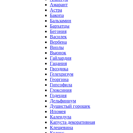
Амарант
Астра
Бакопа
Бальзамин
Бархатцы
Бегония
Василек
Вербена
Виолы
Вьюнок
Гайлардия
Гацания
Гвоздика
Гелехризум
Георгина
Гипсофила
Глоксиния
Годеция
Дельфиниум
Душистый горошек
Ипомея
Календула
Капуста декоративная
Клещевина
Колеус