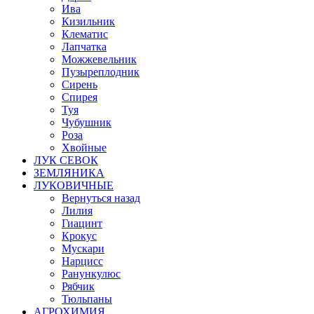
Ива
Кизильник
Клематис
Лапчатка
Можжевельник
Пузыреплодник
Сирень
Спирея
Туя
Чубушник
Роза
Хвойные
ЛУК СЕВОК
ЗЕМЛЯНИКА
ЛУКОВИЧНЫЕ
Вернуться назад
Лилия
Гиацинт
Крокус
Мускари
Нарцисс
Ранункулюс
Рябчик
Тюльпаны
АГРОХИМИЯ