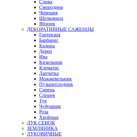
Слива
Смородина
Черешня
Шелковица
Яблоня
ДЕКОРАТИВНЫЕ САЖЕНЦЫ
Гортензия
Барбарис
Калина
Дерен
Ива
Кизильник
Клематис
Лапчатка
Можжевельник
Пузыреплодник
Сирень
Спирея
Туя
Чубушник
Роза
Хвойные
ЛУК СЕВОК
ЗЕМЛЯНИКА
ЛУКОВИЧНЫЕ