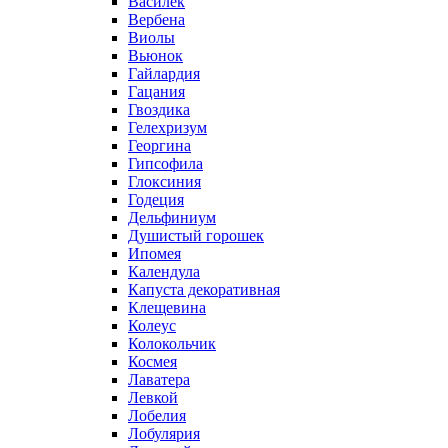
Василек
Вербена
Виолы
Вьюнок
Гайлардия
Гацания
Гвоздика
Гелехризум
Георгина
Гипсофила
Глоксиния
Годеция
Дельфиниум
Душистый горошек
Ипомея
Календула
Капуста декоративная
Клещевина
Колеус
Колокольчик
Космея
Лаватера
Левкой
Лобелия
Лобулярия