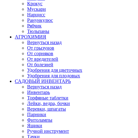
Крокус
Мускари
Нарцисс
Ранункулюс
Рябчик
Тюльпаны
АГРОХИМИЯ
Вернуться назад
От грызунов
От сорняков
От вредителей
От болезней
Удобрения для цветочных
Удобрения для плодовых
САДОВЫЙ ИНВЕНТАРЬ
Вернуться назад
Инвентарь
Торфяные таблетки
Лейки, ведра, бочки
Веревки, шпагаты
Парники
Фитолампы
Ящики
Ручной инструмент
Тачки