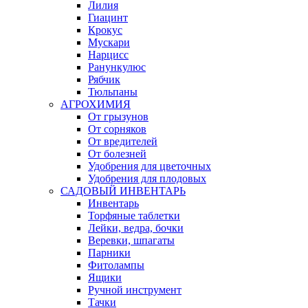
Лилия
Гиацинт
Крокус
Мускари
Нарцисс
Ранункулюс
Рябчик
Тюльпаны
АГРОХИМИЯ
От грызунов
От сорняков
От вредителей
От болезней
Удобрения для цветочных
Удобрения для плодовых
САДОВЫЙ ИНВЕНТАРЬ
Инвентарь
Торфяные таблетки
Лейки, ведра, бочки
Веревки, шпагаты
Парники
Фитолампы
Ящики
Ручной инструмент
Тачки