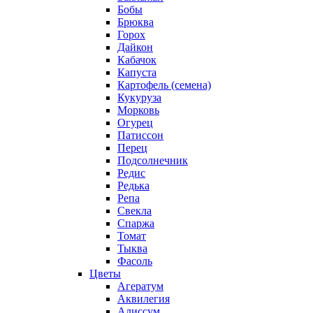
Бобы
Брюква
Горох
Дайкон
Кабачок
Капуста
Картофель (семена)
Кукуруза
Морковь
Огурец
Патиссон
Перец
Подсолнечник
Редис
Редька
Репа
Свекла
Спаржа
Томат
Тыква
Фасоль
Цветы
Агератум
Аквилегия
Алиссум