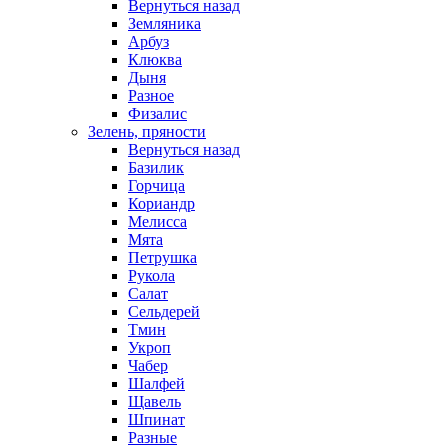
Вернуться назад
Земляника
Арбуз
Клюква
Дыня
Разное
Физалис
Зелень, пряности
Вернуться назад
Базилик
Горчица
Кориандр
Мелисса
Мята
Петрушка
Рукола
Салат
Сельдерей
Тмин
Укроп
Чабер
Шалфей
Щавель
Шпинат
Разные