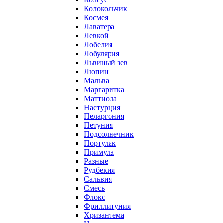
Колокольчик
Космея
Лаватера
Левкой
Лобелия
Лобулярия
Львиный зев
Люпин
Мальва
Маргаритка
Маттиола
Настурция
Пеларгония
Петуния
Подсолнечник
Портулак
Примула
Разные
Рудбекия
Сальвия
Смесь
Флокс
Фриллитуния
Хризантема