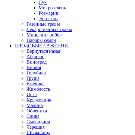
Лук
Микрозелень
Розмарин
Эстрагон
Газонные травы
Лекарственные травы
Мицелии грибов
Наборы семян
ПЛОДОВЫЕ САЖЕНЦЫ
Вернуться назад
Абрикос
Виноград
Вишня
Голубика
Груша
Ежевика
Жимолость
Ирга
Крыжовник
Малина
Облепиха
Слива
Смородина
Черешня
Шелковица