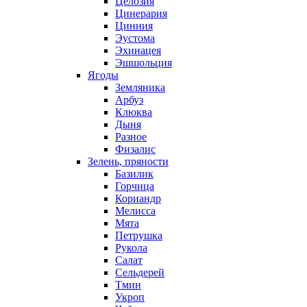
Целозия
Цинерария
Цинния
Эустома
Эхинацея
Эшшольция
Ягоды
Земляника
Арбуз
Клюква
Дыня
Разное
Физалис
Зелень, пряности
Базилик
Горчица
Кориандр
Мелисса
Мята
Петрушка
Рукола
Салат
Сельдерей
Тмин
Укроп