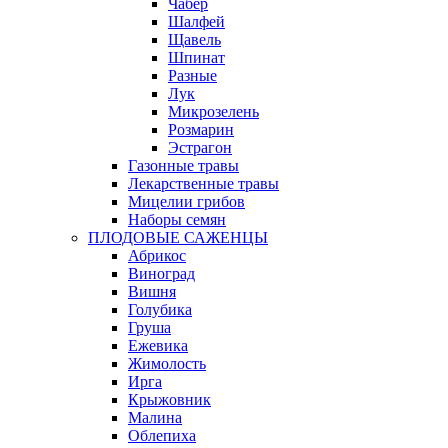
Чабер
Шалфей
Щавель
Шпинат
Разные
Лук
Микрозелень
Розмарин
Эстрагон
Газонные травы
Лекарственные травы
Мицелии грибов
Наборы семян
ПЛОДОВЫЕ САЖЕНЦЫ
Абрикос
Виноград
Вишня
Голубика
Груша
Ежевика
Жимолость
Ирга
Крыжовник
Малина
Облепиха