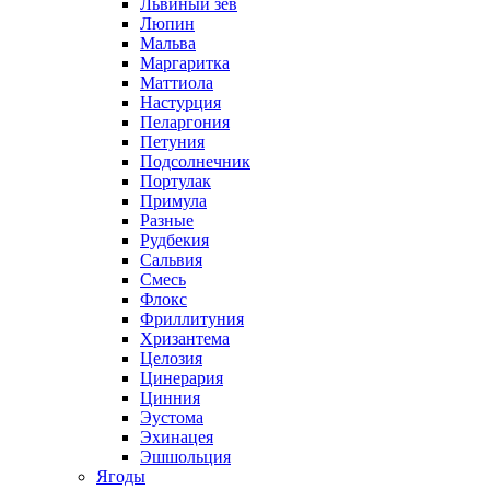
Львиный зев
Люпин
Мальва
Маргаритка
Маттиола
Настурция
Пеларгония
Петуния
Подсолнечник
Портулак
Примула
Разные
Рудбекия
Сальвия
Смесь
Флокс
Фриллитуния
Хризантема
Целозия
Цинерария
Цинния
Эустома
Эхинацея
Эшшольция
Ягоды