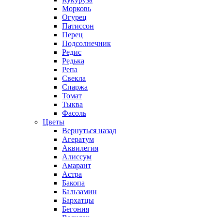
Морковь
Огурец
Патиссон
Перец
Подсолнечник
Редис
Редька
Репа
Свекла
Спаржа
Томат
Тыква
Фасоль
Цветы
Вернуться назад
Агератум
Аквилегия
Алиссум
Амарант
Астра
Бакопа
Бальзамин
Бархатцы
Бегония