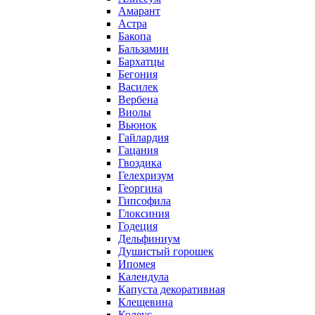
Амарант
Астра
Бакопа
Бальзамин
Бархатцы
Бегония
Василек
Вербена
Виолы
Вьюнок
Гайлардия
Гацания
Гвоздика
Гелехризум
Георгина
Гипсофила
Глоксиния
Годеция
Дельфиниум
Душистый горошек
Ипомея
Календула
Капуста декоративная
Клещевина
Колеус