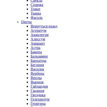
Свекла
Спаржа
Томат
Тыква
Фасоль
Цветы
Вернуться назад
Агератум
Аквилегия
Алиссум
Амарант
Астра
Бакопа
Бальзамин
Бархатцы
Бегония
Василек
Вербена
Виолы
Вьюнок
Гайлардия
Гацания
Гвоздика
Гелехризум
Георгина