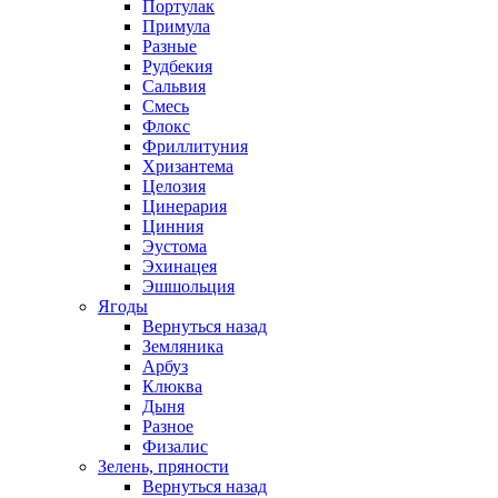
Портулак
Примула
Разные
Рудбекия
Сальвия
Смесь
Флокс
Фриллитуния
Хризантема
Целозия
Цинерария
Цинния
Эустома
Эхинацея
Эшшольция
Ягоды
Вернуться назад
Земляника
Арбуз
Клюква
Дыня
Разное
Физалис
Зелень, пряности
Вернуться назад