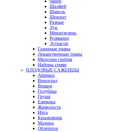
Чабер
Шалфей
Щавель
Шпинат
Разные
Лук
Микрозелень
Розмарин
Эстрагон
Газонные травы
Лекарственные травы
Мицелии грибов
Наборы семян
ПЛОДОВЫЕ САЖЕНЦЫ
Абрикос
Виноград
Вишня
Голубика
Груша
Ежевика
Жимолость
Ирга
Крыжовник
Малина
Облепиха