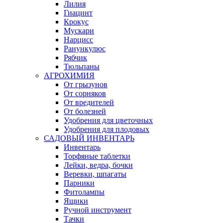
Лилия
Гиацинт
Крокус
Мускари
Нарцисс
Ранункулюс
Рябчик
Тюльпаны
АГРОХИМИЯ
От грызунов
От сорняков
От вредителей
От болезней
Удобрения для цветочных
Удобрения для плодовых
САДОВЫЙ ИНВЕНТАРЬ
Инвентарь
Торфяные таблетки
Лейки, ведра, бочки
Веревки, шпагаты
Парники
Фитолампы
Ящики
Ручной инструмент
Тачки