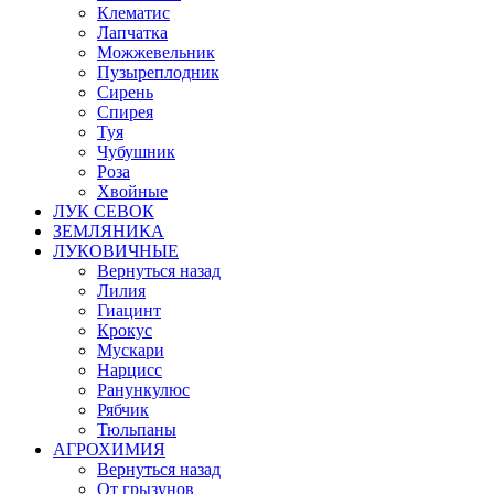
Клематис
Лапчатка
Можжевельник
Пузыреплодник
Сирень
Спирея
Туя
Чубушник
Роза
Хвойные
ЛУК СЕВОК
ЗЕМЛЯНИКА
ЛУКОВИЧНЫЕ
Вернуться назад
Лилия
Гиацинт
Крокус
Мускари
Нарцисс
Ранункулюс
Рябчик
Тюльпаны
АГРОХИМИЯ
Вернуться назад
От грызунов