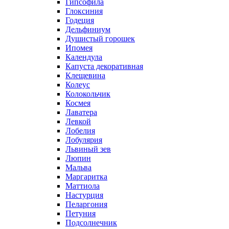
Гипсофила
Глоксиния
Годеция
Дельфиниум
Душистый горошек
Ипомея
Календула
Капуста декоративная
Клещевина
Колеус
Колокольчик
Космея
Лаватера
Левкой
Лобелия
Лобулярия
Львиный зев
Люпин
Мальва
Маргаритка
Маттиола
Настурция
Пеларгония
Петуния
Подсолнечник