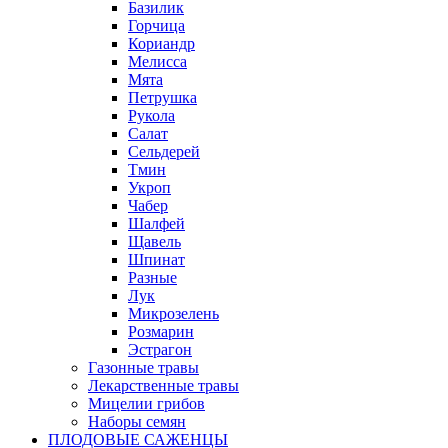
Базилик
Горчица
Кориандр
Мелисса
Мята
Петрушка
Рукола
Салат
Сельдерей
Тмин
Укроп
Чабер
Шалфей
Щавель
Шпинат
Разные
Лук
Микрозелень
Розмарин
Эстрагон
Газонные травы
Лекарственные травы
Мицелии грибов
Наборы семян
ПЛОДОВЫЕ САЖЕНЦЫ