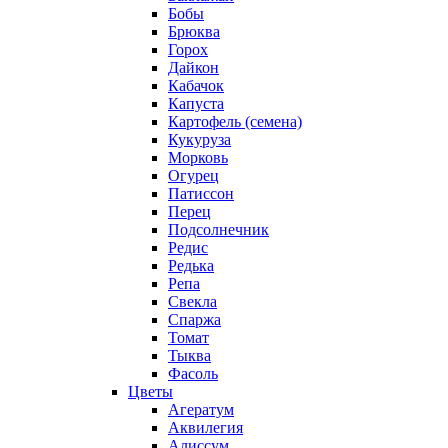
Бобы
Брюква
Горох
Дайкон
Кабачок
Капуста
Картофель (семена)
Кукуруза
Морковь
Огурец
Патиссон
Перец
Подсолнечник
Редис
Редька
Репа
Свекла
Спаржа
Томат
Тыква
Фасоль
Цветы
Агератум
Аквилегия
Алиссум