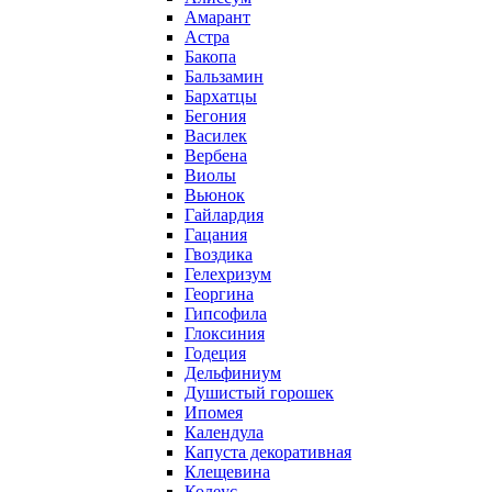
Амарант
Астра
Бакопа
Бальзамин
Бархатцы
Бегония
Василек
Вербена
Виолы
Вьюнок
Гайлардия
Гацания
Гвоздика
Гелехризум
Георгина
Гипсофила
Глоксиния
Годеция
Дельфиниум
Душистый горошек
Ипомея
Календула
Капуста декоративная
Клещевина
Колеус