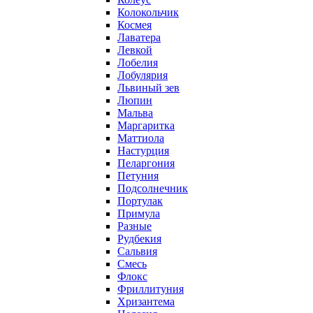
Колокольчик
Космея
Лаватера
Левкой
Лобелия
Лобулярия
Львиный зев
Люпин
Мальва
Маргаритка
Маттиола
Настурция
Пеларгония
Петуния
Подсолнечник
Портулак
Примула
Разные
Рудбекия
Сальвия
Смесь
Флокс
Фриллитуния
Хризантема