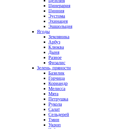
Целозия
Цинерария
Цинния
Эустома
Эхинацея
Эшшольция
Ягоды
Земляника
Арбуз
Клюква
Дыня
Разное
Физалис
Зелень, пряности
Базилик
Горчица
Кориандр
Мелисса
Мята
Петрушка
Рукола
Салат
Сельдерей
Тмин
Укроп