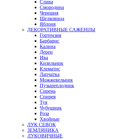
Слива
Смородина
Черешня
Шелковица
Яблоня
ДЕКОРАТИВНЫЕ САЖЕНЦЫ
Гортензия
Барбарис
Калина
Дерен
Ива
Кизильник
Клематис
Лапчатка
Можжевельник
Пузыреплодник
Сирень
Спирея
Туя
Чубушник
Роза
Хвойные
ЛУК СЕВОК
ЗЕМЛЯНИКА
ЛУКОВИЧНЫЕ