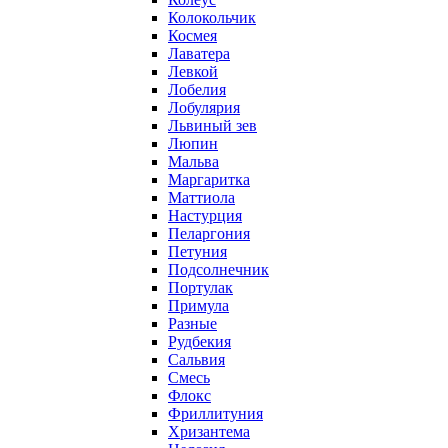
Колокольчик
Космея
Лаватера
Левкой
Лобелия
Лобулярия
Львиный зев
Люпин
Мальва
Маргаритка
Маттиола
Настурция
Пеларгония
Петуния
Подсолнечник
Портулак
Примула
Разные
Рудбекия
Сальвия
Смесь
Флокс
Фриллитуния
Хризантема