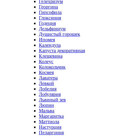
Гелехризум
Георгина
Гипсофила
Глоксиния
Годеция
Дельфиниум
Душистый горошек
Ипомея
Календула
Капуста декоративная
Клещевина
Колеус
Колокольчик
Космея
Лаватера
Левкой
Лобелия
Лобулярия
Львиный зев
Люпин
Мальва
Маргаритка
Маттиола
Настурция
Пеларгония