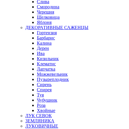
Слива
Смородина
Черешня
Шелковица
Яблоня
ДЕКОРАТИВНЫЕ САЖЕНЦЫ
Гортензия
Барбарис
Калина
Дерен
Ива
Кизильник
Клематис
Лапчатка
Можжевельник
Пузыреплодник
Сирень
Спирея
Туя
Чубушник
Роза
Хвойные
ЛУК СЕВОК
ЗЕМЛЯНИКА
ЛУКОВИЧНЫЕ