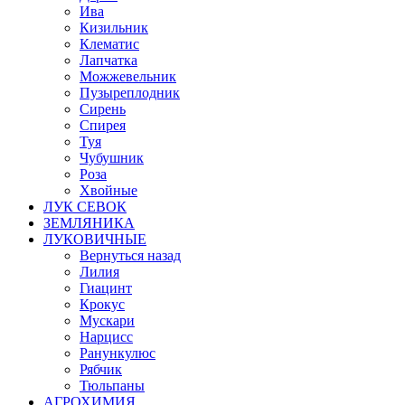
Ива
Кизильник
Клематис
Лапчатка
Можжевельник
Пузыреплодник
Сирень
Спирея
Туя
Чубушник
Роза
Хвойные
ЛУК СЕВОК
ЗЕМЛЯНИКА
ЛУКОВИЧНЫЕ
Вернуться назад
Лилия
Гиацинт
Крокус
Мускари
Нарцисс
Ранункулюс
Рябчик
Тюльпаны
АГРОХИМИЯ