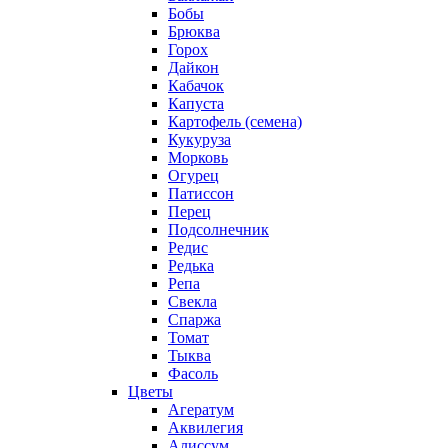
Бобы
Брюква
Горох
Дайкон
Кабачок
Капуста
Картофель (семена)
Кукуруза
Морковь
Огурец
Патиссон
Перец
Подсолнечник
Редис
Редька
Репа
Свекла
Спаржа
Томат
Тыква
Фасоль
Цветы
Агератум
Аквилегия
Алиссум