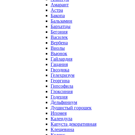
Амарант
Астра
Бакопа
Бальзамин
Бархатцы
Бегония
Василек
Вербена
Виолы
Вьюнок
Гайлардия
Гацания
Гвоздика
Гелехризум
Георгина
Гипсофила
Глоксиния
Годеция
Дельфиниум
Душистый горошек
Ипомея
Календула
Капуста декоративная
Клещевина
Колеус