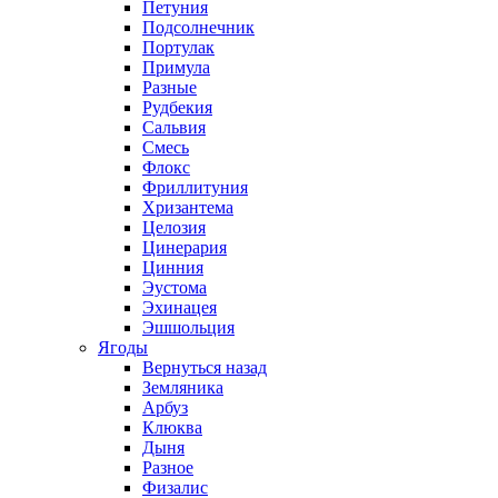
Петуния
Подсолнечник
Портулак
Примула
Разные
Рудбекия
Сальвия
Смесь
Флокс
Фриллитуния
Хризантема
Целозия
Цинерария
Цинния
Эустома
Эхинацея
Эшшольция
Ягоды
Вернуться назад
Земляника
Арбуз
Клюква
Дыня
Разное
Физалис