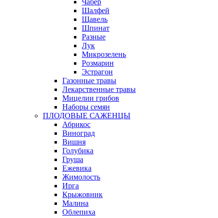
Чабер
Шалфей
Щавель
Шпинат
Разные
Лук
Микрозелень
Розмарин
Эстрагон
Газонные травы
Лекарственные травы
Мицелии грибов
Наборы семян
ПЛОДОВЫЕ САЖЕНЦЫ
Абрикос
Виноград
Вишня
Голубика
Груша
Ежевика
Жимолость
Ирга
Крыжовник
Малина
Облепиха