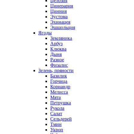
Целозия
Цинерария
Цинния
Эустома
Эхинацея
Эшшольция
Ягоды
Земляника
Арбуз
Клюква
Дыня
Разное
Физалис
Зелень, пряности
Базилик
Горчица
Кориандр
Мелисса
Мята
Петрушка
Рукола
Салат
Сельдерей
Тмин
Укроп