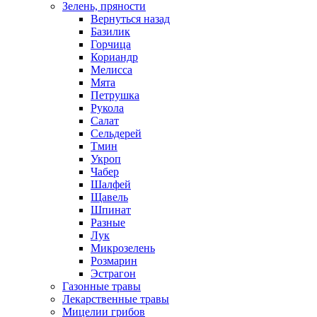
Зелень, пряности
Вернуться назад
Базилик
Горчица
Кориандр
Мелисса
Мята
Петрушка
Рукола
Салат
Сельдерей
Тмин
Укроп
Чабер
Шалфей
Щавель
Шпинат
Разные
Лук
Микрозелень
Розмарин
Эстрагон
Газонные травы
Лекарственные травы
Мицелии грибов