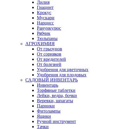
Лилия
Гиацинт
Крокус
Мускари
Нарцисс
Ранункулюс
Рябчик
Тюльпаны
АГРОХИМИЯ
От грызунов
От сорняков
От вредителей
От болезней
Удобрения для цветочных
Удобрения для плодовых
САДОВЫЙ ИНВЕНТАРЬ
Инвентарь
Торфяные таблетки
Лейки, ведра, бочки
Веревки, шпагаты
Парники
Фитолампы
Ящики
Ручной инструмент
Тачки