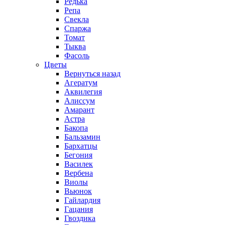
Редька
Репа
Свекла
Спаржа
Томат
Тыква
Фасоль
Цветы
Вернуться назад
Агератум
Аквилегия
Алиссум
Амарант
Астра
Бакопа
Бальзамин
Бархатцы
Бегония
Василек
Вербена
Виолы
Вьюнок
Гайлардия
Гацания
Гвоздика