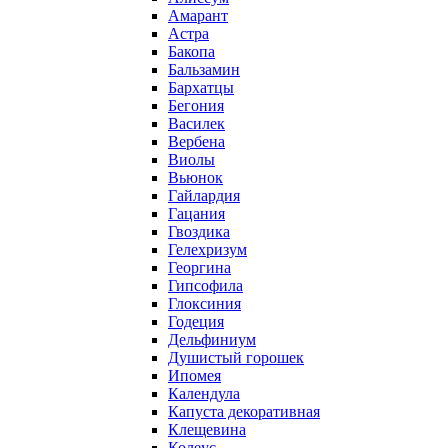
Амарант
Астра
Бакопа
Бальзамин
Бархатцы
Бегония
Василек
Вербена
Виолы
Вьюнок
Гайлардия
Гацания
Гвоздика
Гелехризум
Георгина
Гипсофила
Глоксиния
Годеция
Дельфиниум
Душистый горошек
Ипомея
Календула
Капуста декоративная
Клещевина
Колеус