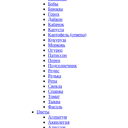
Бобы
Брюква
Горох
Дайкон
Кабачок
Капуста
Картофель (семена)
Кукуруза
Морковь
Огурец
Патиссон
Перец
Подсолнечник
Редис
Редька
Репа
Свекла
Спаржа
Томат
Тыква
Фасоль
Цветы
Агератум
Аквилегия
Алиссум