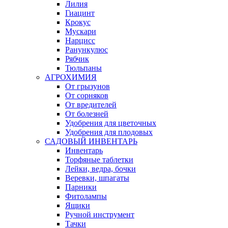
Лилия
Гиацинт
Крокус
Мускари
Нарцисс
Ранункулюс
Рябчик
Тюльпаны
АГРОХИМИЯ
От грызунов
От сорняков
От вредителей
От болезней
Удобрения для цветочных
Удобрения для плодовых
САДОВЫЙ ИНВЕНТАРЬ
Инвентарь
Торфяные таблетки
Лейки, ведра, бочки
Веревки, шпагаты
Парники
Фитолампы
Ящики
Ручной инструмент
Тачки