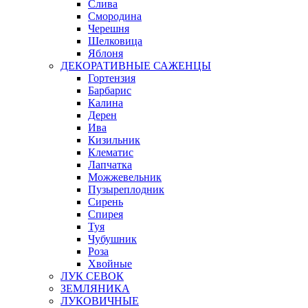
Слива
Смородина
Черешня
Шелковица
Яблоня
ДЕКОРАТИВНЫЕ САЖЕНЦЫ
Гортензия
Барбарис
Калина
Дерен
Ива
Кизильник
Клематис
Лапчатка
Можжевельник
Пузыреплодник
Сирень
Спирея
Туя
Чубушник
Роза
Хвойные
ЛУК СЕВОК
ЗЕМЛЯНИКА
ЛУКОВИЧНЫЕ