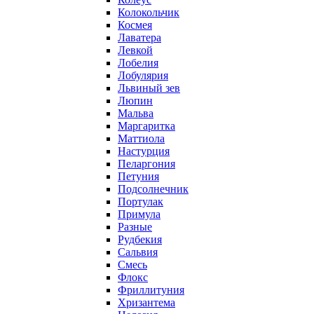
Колокольчик
Космея
Лаватера
Левкой
Лобелия
Лобулярия
Львиный зев
Люпин
Мальва
Маргаритка
Маттиола
Настурция
Пеларгония
Петуния
Подсолнечник
Портулак
Примула
Разные
Рудбекия
Сальвия
Смесь
Флокс
Фриллитуния
Хризантема