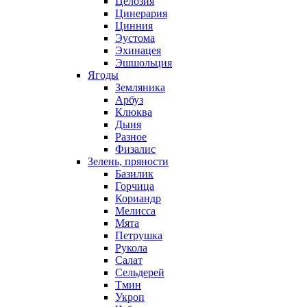
Целозия
Цинерария
Цинния
Эустома
Эхинацея
Эшшольция
Ягоды
Земляника
Арбуз
Клюква
Дыня
Разное
Физалис
Зелень, пряности
Базилик
Горчица
Кориандр
Мелисса
Мята
Петрушка
Рукола
Салат
Сельдерей
Тмин
Укроп