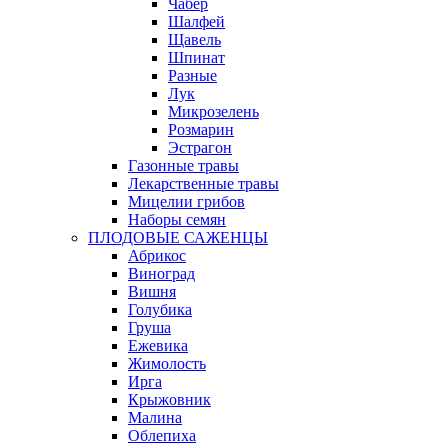
Чабер
Шалфей
Щавель
Шпинат
Разные
Лук
Микрозелень
Розмарин
Эстрагон
Газонные травы
Лекарственные травы
Мицелии грибов
Наборы семян
ПЛОДОВЫЕ САЖЕНЦЫ
Абрикос
Виноград
Вишня
Голубика
Груша
Ежевика
Жимолость
Ирга
Крыжовник
Малина
Облепиха