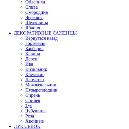
Облепиха
Слива
Смородина
Черешня
Шелковица
Яблоня
ДЕКОРАТИВНЫЕ САЖЕНЦЫ
Вернуться назад
Гортензия
Барбарис
Калина
Дерен
Ива
Кизильник
Клематис
Лапчатка
Можжевельник
Пузыреплодник
Сирень
Спирея
Туя
Чубушник
Роза
Хвойные
ЛУК СЕВОК