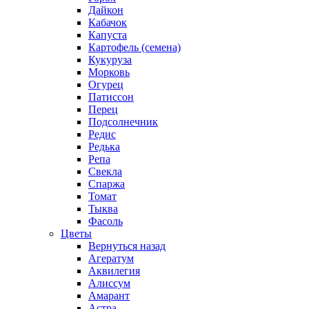
Дайкон
Кабачок
Капуста
Картофель (семена)
Кукуруза
Морковь
Огурец
Патиссон
Перец
Подсолнечник
Редис
Редька
Репа
Свекла
Спаржа
Томат
Тыква
Фасоль
Цветы
Вернуться назад
Агератум
Аквилегия
Алиссум
Амарант
Астра