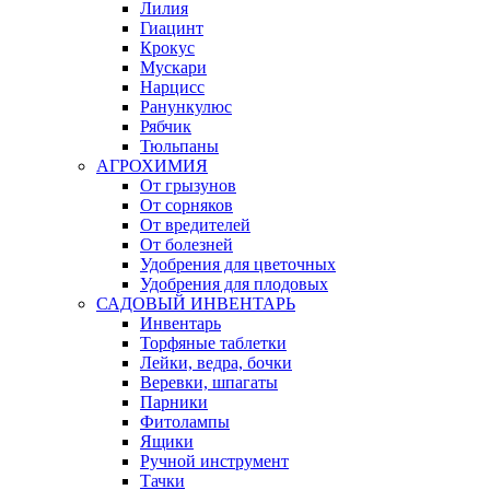
Лилия
Гиацинт
Крокус
Мускари
Нарцисс
Ранункулюс
Рябчик
Тюльпаны
АГРОХИМИЯ
От грызунов
От сорняков
От вредителей
От болезней
Удобрения для цветочных
Удобрения для плодовых
САДОВЫЙ ИНВЕНТАРЬ
Инвентарь
Торфяные таблетки
Лейки, ведра, бочки
Веревки, шпагаты
Парники
Фитолампы
Ящики
Ручной инструмент
Тачки