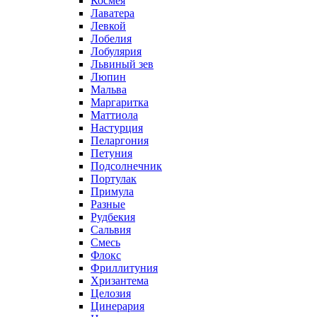
Космея
Лаватера
Левкой
Лобелия
Лобулярия
Львиный зев
Люпин
Мальва
Маргаритка
Маттиола
Настурция
Пеларгония
Петуния
Подсолнечник
Портулак
Примула
Разные
Рудбекия
Сальвия
Смесь
Флокс
Фриллитуния
Хризантема
Целозия
Цинерария