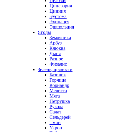
Целозия
Цинерария
Цинния
Эустома
Эхинацея
Эшшольция
Ягоды
Земляника
Арбуз
Клюква
Дыня
Разное
Физалис
Зелень, пряности
Базилик
Горчица
Кориандр
Мелисса
Мята
Петрушка
Рукола
Салат
Сельдерей
Тмин
Укроп