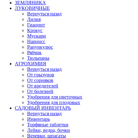
ЗЕМЛЯНИКА
ЛУКОВИЧНЫЕ
Вернуться назад
Лилия
Гиацинт
Крокус
Мускари
Нарцисс
Ранункулюс
Рябчик
Тюльпаны
АГРОХИМИЯ
Вернуться назад
От грызунов
От сорняков
От вредителей
От болезней
Удобрения для цветочных
Удобрения для плодовых
САДОВЫЙ ИНВЕНТАРЬ
Вернуться назад
Инвентарь
Торфяные таблетки
Лейки, ведра, бочки
Веревки, шпагаты