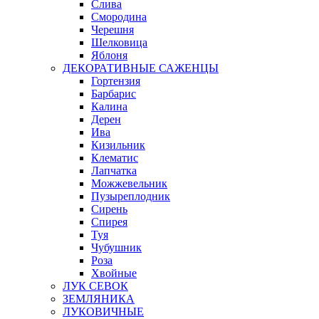
Слива
Смородина
Черешня
Шелковица
Яблоня
ДЕКОРАТИВНЫЕ САЖЕНЦЫ
Гортензия
Барбарис
Калина
Дерен
Ива
Кизильник
Клематис
Лапчатка
Можжевельник
Пузыреплодник
Сирень
Спирея
Туя
Чубушник
Роза
Хвойные
ЛУК СЕВОК
ЗЕМЛЯНИКА
ЛУКОВИЧНЫЕ