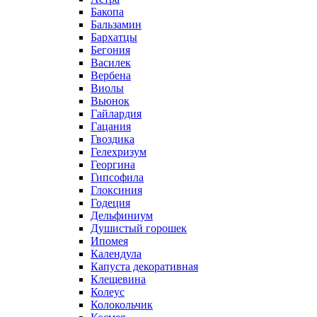
Бакопа
Бальзамин
Бархатцы
Бегония
Василек
Вербена
Виолы
Вьюнок
Гайлардия
Гацания
Гвоздика
Гелехризум
Георгина
Гипсофила
Глоксиния
Годеция
Дельфиниум
Душистый горошек
Ипомея
Календула
Капуста декоративная
Клещевина
Колеус
Колокольчик