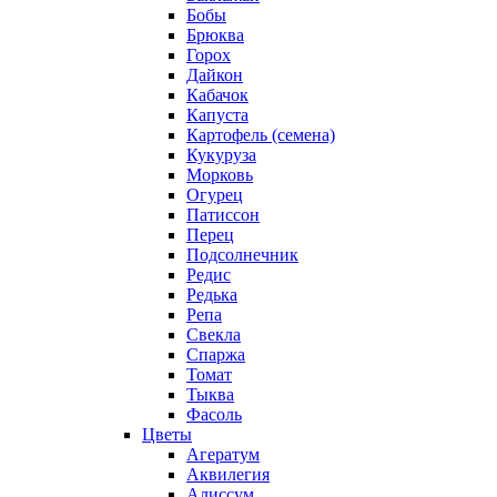
Бобы
Брюква
Горох
Дайкон
Кабачок
Капуста
Картофель (семена)
Кукуруза
Морковь
Огурец
Патиссон
Перец
Подсолнечник
Редис
Редька
Репа
Свекла
Спаржа
Томат
Тыква
Фасоль
Цветы
Агератум
Аквилегия
Алиссум