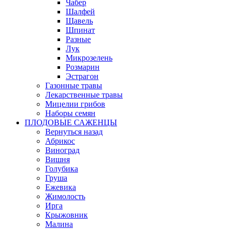
Чабер
Шалфей
Щавель
Шпинат
Разные
Лук
Микрозелень
Розмарин
Эстрагон
Газонные травы
Лекарственные травы
Мицелии грибов
Наборы семян
ПЛОДОВЫЕ САЖЕНЦЫ
Вернуться назад
Абрикос
Виноград
Вишня
Голубика
Груша
Ежевика
Жимолость
Ирга
Крыжовник
Малина