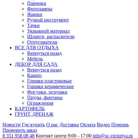
Парники
Фитолампы
Ящики
Ручной инструмент
Тачки
Укрывной материал
Шланги, распылители
Отпугиватели
ВСЕ ДЛЯ ОТДЫХА
Вернуться назад
Мебель
ДЕКОР ДЛЯ САДА
Вернуться назад
Кашпо
Горшки пластиковые
Горшки керамические
Фигурки, игрушки
Пруды, фонтаны
Ограждения
КАРТОФЕЛЬ
ГРУНТ, ДРЕНАЖ
Новости
Где купить
О нас
Доставка
Оплата
Видео
Помощь
Проверить заказ
8 351 958 08 48
Контакт центр 9:00 - 17:00
info@sc-victoriya.ru