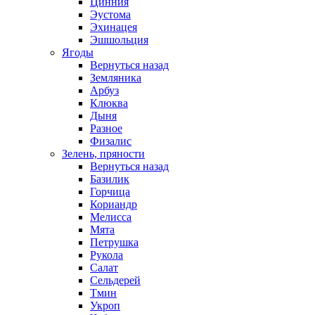
Цинния
Эустома
Эхинацея
Эшшольция
Ягоды
Вернуться назад
Земляника
Арбуз
Клюква
Дыня
Разное
Физалис
Зелень, пряности
Вернуться назад
Базилик
Горчица
Кориандр
Мелисса
Мята
Петрушка
Рукола
Салат
Сельдерей
Тмин
Укроп