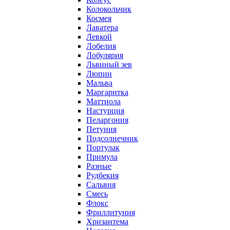
Колокольчик
Космея
Лаватера
Левкой
Лобелия
Лобулярия
Львиный зев
Люпин
Мальва
Маргаритка
Маттиола
Настурция
Пеларгония
Петуния
Подсолнечник
Портулак
Примула
Разные
Рудбекия
Сальвия
Смесь
Флокс
Фриллитуния
Хризантема