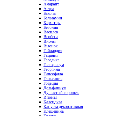
Амарант
Астра
Бакопа
Бальзамин
Бархатцы
Бегония
Василек
Вербена
Виолы
Вьюнок
Гайлардия
Гацания
Гвоздика
Гелехризум
Георгина
Гипсофила
Глоксиния
Годеция
Дельфиниум
Душистый горошек
Ипомея
Календула
Капуста декоративная
Клещевина
Колеус