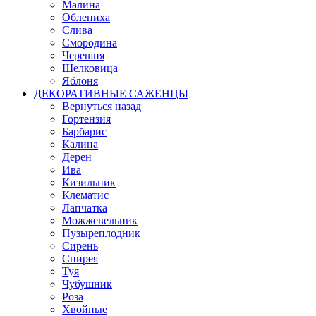
Малина
Облепиха
Слива
Смородина
Черешня
Шелковица
Яблоня
ДЕКОРАТИВНЫЕ САЖЕНЦЫ
Вернуться назад
Гортензия
Барбарис
Калина
Дерен
Ива
Кизильник
Клематис
Лапчатка
Можжевельник
Пузыреплодник
Сирень
Спирея
Туя
Чубушник
Роза
Хвойные