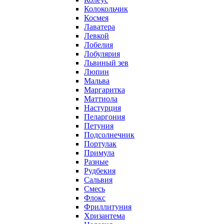
Колокольчик
Космея
Лаватера
Левкой
Лобелия
Лобулярия
Львиный зев
Люпин
Мальва
Маргаритка
Маттиола
Настурция
Пеларгония
Петуния
Подсолнечник
Портулак
Примула
Разные
Рудбекия
Сальвия
Смесь
Флокс
Фриллитуния
Хризантема