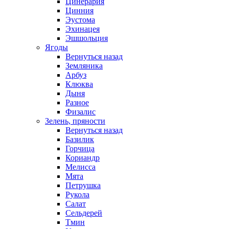
Цинерария
Цинния
Эустома
Эхинацея
Эшшольция
Ягоды
Вернуться назад
Земляника
Арбуз
Клюква
Дыня
Разное
Физалис
Зелень, пряности
Вернуться назад
Базилик
Горчица
Кориандр
Мелисса
Мята
Петрушка
Рукола
Салат
Сельдерей
Тмин