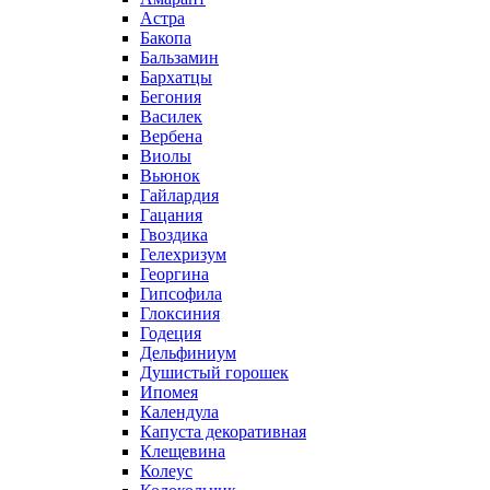
Астра
Бакопа
Бальзамин
Бархатцы
Бегония
Василек
Вербена
Виолы
Вьюнок
Гайлардия
Гацания
Гвоздика
Гелехризум
Георгина
Гипсофила
Глоксиния
Годеция
Дельфиниум
Душистый горошек
Ипомея
Календула
Капуста декоративная
Клещевина
Колеус