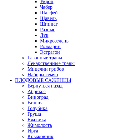
Укроп
Чабер
Шалфей
Щавель
Шпинат
Разные
Лук
Микрозелень
Розмарин
Эстрагон
Газонные травы
Лекарственные травы
Мицелии грибов
Наборы семян
ПЛОДОВЫЕ САЖЕНЦЫ
Вернуться назад
Абрикос
Виноград
Вишня
Голубика
Груша
Ежевика
Жимолость
Ирга
Крыжовник