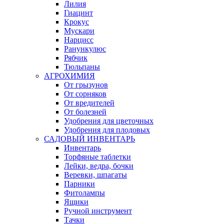
Лилия
Гиацинт
Крокус
Мускари
Нарцисс
Ранункулюс
Рябчик
Тюльпаны
АГРОХИМИЯ
От грызунов
От сорняков
От вредителей
От болезней
Удобрения для цветочных
Удобрения для плодовых
САДОВЫЙ ИНВЕНТАРЬ
Инвентарь
Торфяные таблетки
Лейки, ведра, бочки
Веревки, шпагаты
Парники
Фитолампы
Ящики
Ручной инструмент
Тачки