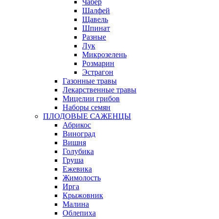
Чабер
Шалфей
Щавель
Шпинат
Разные
Лук
Микрозелень
Розмарин
Эстрагон
Газонные травы
Лекарственные травы
Мицелии грибов
Наборы семян
ПЛОДОВЫЕ САЖЕНЦЫ
Абрикос
Виноград
Вишня
Голубика
Груша
Ежевика
Жимолость
Ирга
Крыжовник
Малина
Облепиха