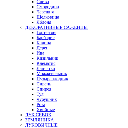
Слива
Смородина
Черешня
Шелковица
Яблоня
ДЕКОРАТИВНЫЕ САЖЕНЦЫ
Гортензия
Барбарис
Калина
Дерен
Ива
Кизильник
Клематис
Лапчатка
Можжевельник
Пузыреплодник
Сирень
Спирея
Туя
Чубушник
Роза
Хвойные
ЛУК СЕВОК
ЗЕМЛЯНИКА
ЛУКОВИЧНЫЕ