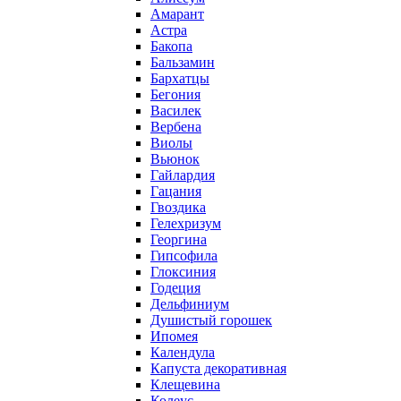
Амарант
Астра
Бакопа
Бальзамин
Бархатцы
Бегония
Василек
Вербена
Виолы
Вьюнок
Гайлардия
Гацания
Гвоздика
Гелехризум
Георгина
Гипсофила
Глоксиния
Годеция
Дельфиниум
Душистый горошек
Ипомея
Календула
Капуста декоративная
Клещевина
Колеус