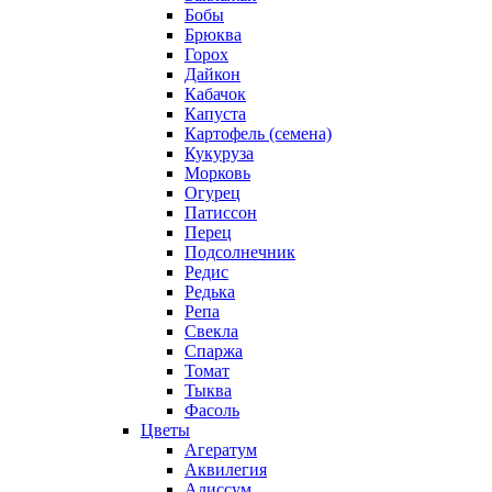
Бобы
Брюква
Горох
Дайкон
Кабачок
Капуста
Картофель (семена)
Кукуруза
Морковь
Огурец
Патиссон
Перец
Подсолнечник
Редис
Редька
Репа
Свекла
Спаржа
Томат
Тыква
Фасоль
Цветы
Агератум
Аквилегия
Алиссум