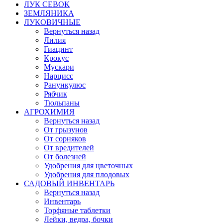
ЛУК СЕВОК
ЗЕМЛЯНИКА
ЛУКОВИЧНЫЕ
Вернуться назад
Лилия
Гиацинт
Крокус
Мускари
Нарцисс
Ранункулюс
Рябчик
Тюльпаны
АГРОХИМИЯ
Вернуться назад
От грызунов
От сорняков
От вредителей
От болезней
Удобрения для цветочных
Удобрения для плодовых
САДОВЫЙ ИНВЕНТАРЬ
Вернуться назад
Инвентарь
Торфяные таблетки
Лейки, ведра, бочки