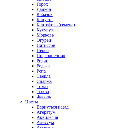
Горох
Дайкон
Кабачок
Капуста
Картофель (семена)
Кукуруза
Морковь
Огурец
Патиссон
Перец
Подсолнечник
Редис
Редька
Репа
Свекла
Спаржа
Томат
Тыква
Фасоль
Цветы
Вернуться назад
Агератум
Аквилегия
Алиссум
Амарант