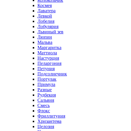
Колокольчик
Космея
Лаватера
Левкой
Лобелия
Лобулярия
Львиный зев
Люпин
Мальва
Маргаритка
Маттиола
Настурция
Пеларгония
Петуния
Подсолнечник
Портулак
Примула
Разные
Рудбекия
Сальвия
Смесь
Флокс
Фриллитуния
Хризантема
Целозия