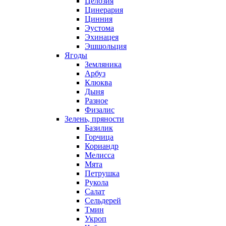
Целозия
Цинерария
Цинния
Эустома
Эхинацея
Эшшольция
Ягоды
Земляника
Арбуз
Клюква
Дыня
Разное
Физалис
Зелень, пряности
Базилик
Горчица
Кориандр
Мелисса
Мята
Петрушка
Рукола
Салат
Сельдерей
Тмин
Укроп