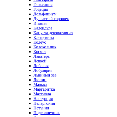
Глоксиния
Годеция
Дельфиниум
Душистый горошек
Ипомея
Календула
Капуста декоративная
Клещевина
Колеус
Колокольчик
Космея
Лаватера
Левкой
Лобелия
Лобулярия
Львиный зев
Люпин
Мальва
Маргаритка
Маттиола
Настурция
Пеларгония
Петуния
Подсолнечник