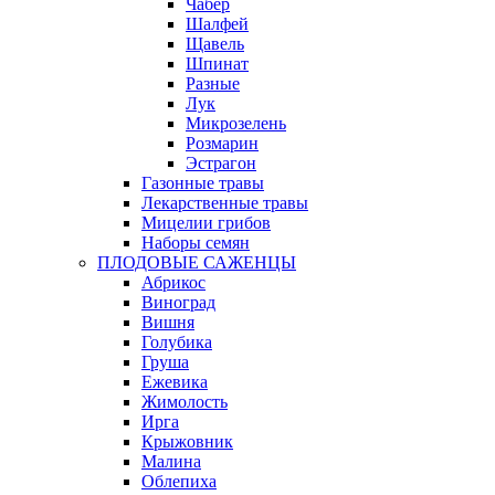
Чабер
Шалфей
Щавель
Шпинат
Разные
Лук
Микрозелень
Розмарин
Эстрагон
Газонные травы
Лекарственные травы
Мицелии грибов
Наборы семян
ПЛОДОВЫЕ САЖЕНЦЫ
Абрикос
Виноград
Вишня
Голубика
Груша
Ежевика
Жимолость
Ирга
Крыжовник
Малина
Облепиха