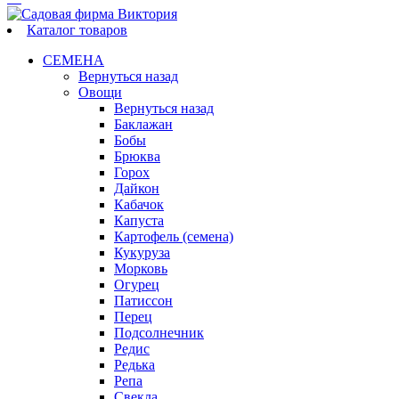
Каталог товаров
СЕМЕНА
Вернуться назад
Овощи
Вернуться назад
Баклажан
Бобы
Брюква
Горох
Дайкон
Кабачок
Капуста
Картофель (семена)
Кукуруза
Морковь
Огурец
Патиссон
Перец
Подсолнечник
Редис
Редька
Репа
Свекла