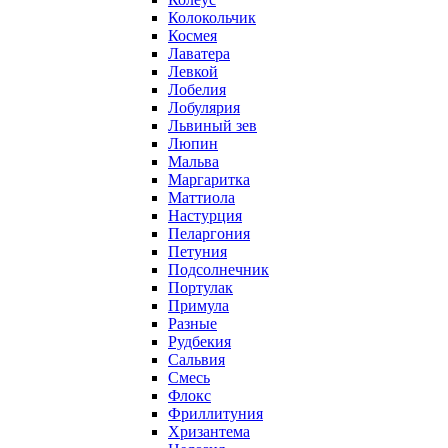
Колокольчик
Космея
Лаватера
Левкой
Лобелия
Лобулярия
Львиный зев
Люпин
Мальва
Маргаритка
Маттиола
Настурция
Пеларгония
Петуния
Подсолнечник
Портулак
Примула
Разные
Рудбекия
Сальвия
Смесь
Флокс
Фриллитуния
Хризантема