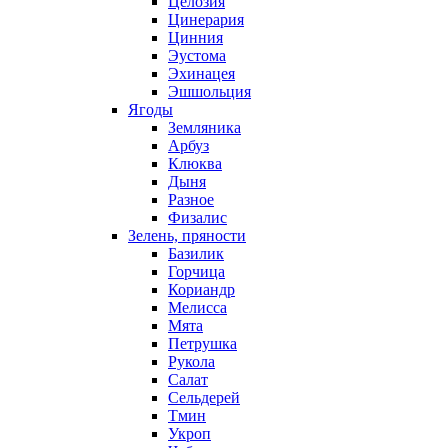
Целозия
Цинерария
Цинния
Эустома
Эхинацея
Эшшольция
Ягоды
Земляника
Арбуз
Клюква
Дыня
Разное
Физалис
Зелень, пряности
Базилик
Горчица
Кориандр
Мелисса
Мята
Петрушка
Рукола
Салат
Сельдерей
Тмин
Укроп