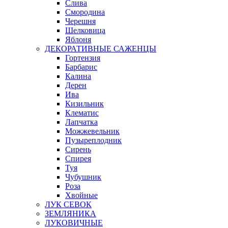
Слива
Смородина
Черешня
Шелковица
Яблоня
ДЕКОРАТИВНЫЕ САЖЕНЦЫ
Гортензия
Барбарис
Калина
Дерен
Ива
Кизильник
Клематис
Лапчатка
Можжевельник
Пузыреплодник
Сирень
Спирея
Туя
Чубушник
Роза
Хвойные
ЛУК СЕВОК
ЗЕМЛЯНИКА
ЛУКОВИЧНЫЕ