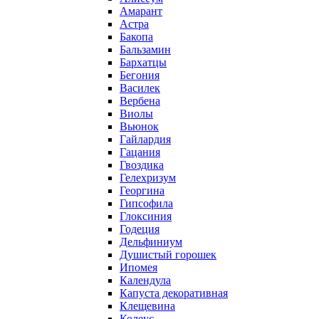
Амарант
Астра
Бакопа
Бальзамин
Бархатцы
Бегония
Василек
Вербена
Виолы
Вьюнок
Гайлардия
Гацания
Гвоздика
Гелехризум
Георгина
Гипсофила
Глоксиния
Годеция
Дельфиниум
Душистый горошек
Ипомея
Календула
Капуста декоративная
Клещевина
Колеус