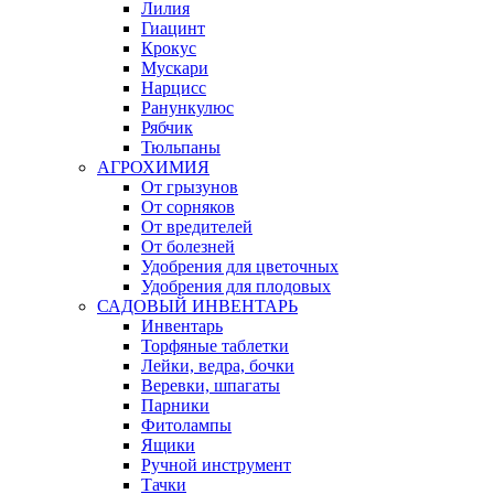
Лилия
Гиацинт
Крокус
Мускари
Нарцисс
Ранункулюс
Рябчик
Тюльпаны
АГРОХИМИЯ
От грызунов
От сорняков
От вредителей
От болезней
Удобрения для цветочных
Удобрения для плодовых
САДОВЫЙ ИНВЕНТАРЬ
Инвентарь
Торфяные таблетки
Лейки, ведра, бочки
Веревки, шпагаты
Парники
Фитолампы
Ящики
Ручной инструмент
Тачки