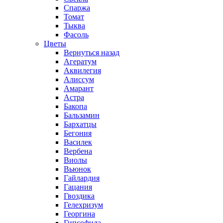
Спаржа
Томат
Тыква
Фасоль
Цветы
Вернуться назад
Агератум
Аквилегия
Алиссум
Амарант
Астра
Бакопа
Бальзамин
Бархатцы
Бегония
Василек
Вербена
Виолы
Вьюнок
Гайлардия
Гацания
Гвоздика
Гелехризум
Георгина
Гипсофила