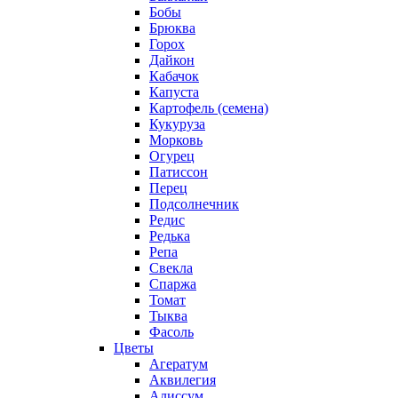
Бобы
Брюква
Горох
Дайкон
Кабачок
Капуста
Картофель (семена)
Кукуруза
Морковь
Огурец
Патиссон
Перец
Подсолнечник
Редис
Редька
Репа
Свекла
Спаржа
Томат
Тыква
Фасоль
Цветы
Агератум
Аквилегия
Алиссум