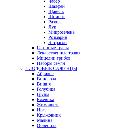
Чабер
Шалфей
Щавель
Шпинат
Разные
Лук
Микрозелень
Розмарин
Эстрагон
Газонные травы
Лекарственные травы
Мицелии грибов
Наборы семян
ПЛОДОВЫЕ САЖЕНЦЫ
Абрикос
Виноград
Вишня
Голубика
Груша
Ежевика
Жимолость
Ирга
Крыжовник
Малина
Облепиха