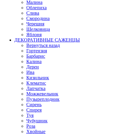
Малина
Облепиха
Слива
Смородина
Черешня
Шелковица
Яблоня
ДЕКОРАТИВНЫЕ САЖЕНЦЫ
Вернуться назад
Гортензия
Барбарис
Калина
Дерен
Ива
Кизильник
Клематис
Лапчатка
Можжевельник
Пузыреплодник
Сирень
Спирея
Туя
Чубушник
Роза
Хвойные