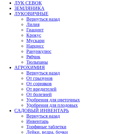
ЛУК СЕВОК
ЗЕМЛЯНИКА
ЛУКОВИЧНЫЕ
Вернуться назад
Лилия
Гиацинт
Крокус
Мускари
Нарцисс
Ранункулюс
Рябчик
Тюльпаны
АГРОХИМИЯ
Вернуться назад
От грызунов
От сорняков
От вредителей
От болезней
Удобрения для цветочных
Удобрения для плодовых
САДОВЫЙ ИНВЕНТАРЬ
Вернуться назад
Инвентарь
Торфяные таблетки
Лейки, ведра, бочки