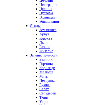
Целозия
Цинерария
Цинния
Эустома
Эхинацея
Эшшольция
Ягоды
Земляника
Арбуз
Клюква
Дыня
Разное
Физалис
Зелень, пряности
Базилик
Горчица
Кориандр
Мелисса
Мята
Петрушка
Рукола
Салат
Сельдерей
Тмин
Укроп