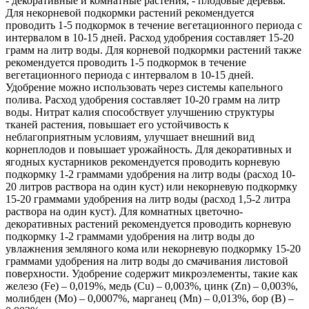
- декоративные и комнатные растения; - плодовые деревья.
Для некорневой подкормки растений рекомендуется
проводить 1-5 подкормок в течение вегетационного периода с
интервалом в 10-15 дней. Расход удобрения составляет 15-20
грамм на литр воды. Для корневой подкормки растений также
рекомендуется проводить 1-5 подкормок в течение
вегетационного периода с интервалом в 10-15 дней.
Удобрение можно использовать через системы капельного
полива. Расход удобрения составляет 10-20 грамм на литр
воды. Нитрат калия способствует улучшению структуры
тканей растения, повышает его устойчивость к
неблагоприятным условиям, улучшает внешний вид
корнеплодов и повышает урожайность. Для декоративных и
ягодных кустарников рекомендуется проводить корневую
подкормку 1-2 граммами удобрения на литр воды (расход 10-
20 литров раствора на один куст) или некорневую подкормку
15-20 граммами удобрения на литр воды (расход 1,5-2 литра
раствора на один куст). Для комнатных цветочно-
декоративных растений рекомендуется проводить корневую
подкормку 1-2 граммами удобрения на литр воды до
увлажнения земляного кома или некорневую подкормку 15-20
граммами удобрения на литр воды до смачивания листовой
поверхности. Удобрение содержит микроэлементы, такие как
железо (Fe) – 0,019%, медь (Cu) – 0,003%, цинк (Zn) – 0,003%,
молибден (Mo) – 0,0007%, марганец (Mn) – 0,013%, бор (B) –