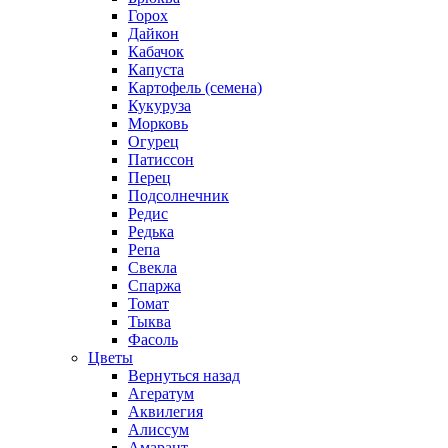
Горох
Дайкон
Кабачок
Капуста
Картофель (семена)
Кукуруза
Морковь
Огурец
Патиссон
Перец
Подсолнечник
Редис
Редька
Репа
Свекла
Спаржа
Томат
Тыква
Фасоль
Цветы
Вернуться назад
Агератум
Аквилегия
Алиссум
Амарант