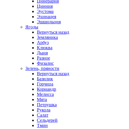
Цинерария
Цинния
Эустома
Эхинацея
Эшшольция
Ягоды
Вернуться назад
Земляника
Арбуз
Клюква
Дыня
Разное
Физалис
Зелень, пряности
Вернуться назад
Базилик
Горчица
Кориандр
Мелисса
Мята
Петрушка
Рукола
Салат
Сельдерей
Тмин