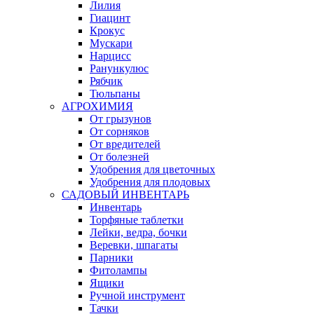
Лилия
Гиацинт
Крокус
Мускари
Нарцисс
Ранункулюс
Рябчик
Тюльпаны
АГРОХИМИЯ
От грызунов
От сорняков
От вредителей
От болезней
Удобрения для цветочных
Удобрения для плодовых
САДОВЫЙ ИНВЕНТАРЬ
Инвентарь
Торфяные таблетки
Лейки, ведра, бочки
Веревки, шпагаты
Парники
Фитолампы
Ящики
Ручной инструмент
Тачки