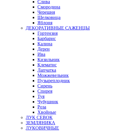
Слива
Смородина
Черешня
Шелковица
Яблоня
ДЕКОРАТИВНЫЕ САЖЕНЦЫ
Гортензия
Барбарис
Калина
Дерен
Ива
Кизильник
Клематис
Лапчатка
Можжевельник
Пузыреплодник
Сирень
Спирея
Туя
Чубушник
Роза
Хвойные
ЛУК СЕВОК
ЗЕМЛЯНИКА
ЛУКОВИЧНЫЕ