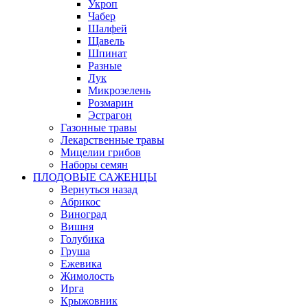
Укроп
Чабер
Шалфей
Щавель
Шпинат
Разные
Лук
Микрозелень
Розмарин
Эстрагон
Газонные травы
Лекарственные травы
Мицелии грибов
Наборы семян
ПЛОДОВЫЕ САЖЕНЦЫ
Вернуться назад
Абрикос
Виноград
Вишня
Голубика
Груша
Ежевика
Жимолость
Ирга
Крыжовник