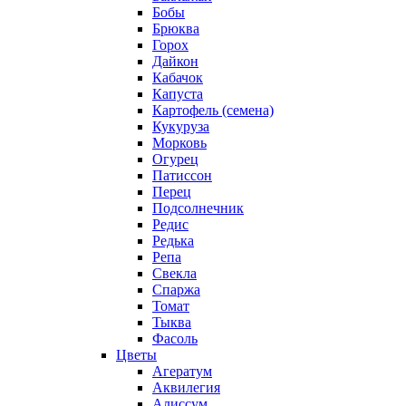
Бобы
Брюква
Горох
Дайкон
Кабачок
Капуста
Картофель (семена)
Кукуруза
Морковь
Огурец
Патиссон
Перец
Подсолнечник
Редис
Редька
Репа
Свекла
Спаржа
Томат
Тыква
Фасоль
Цветы
Агератум
Аквилегия
Алиссум