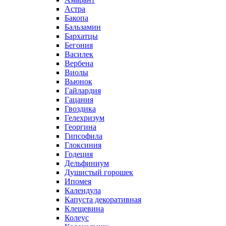
Астра
Бакопа
Бальзамин
Бархатцы
Бегония
Василек
Вербена
Виолы
Вьюнок
Гайлардия
Гацания
Гвоздика
Гелехризум
Георгина
Гипсофила
Глоксиния
Годеция
Дельфиниум
Душистый горошек
Ипомея
Календула
Капуста декоративная
Клещевина
Колеус