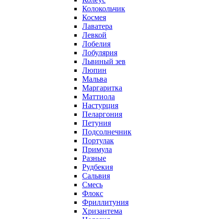
Колокольчик
Космея
Лаватера
Левкой
Лобелия
Лобулярия
Львиный зев
Люпин
Мальва
Маргаритка
Маттиола
Настурция
Пеларгония
Петуния
Подсолнечник
Портулак
Примула
Разные
Рудбекия
Сальвия
Смесь
Флокс
Фриллитуния
Хризантема