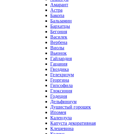
Амарант
Астра
Бакопа
Бальзамин
Бархатцы
Бегония
Василек
Вербена
Виолы
Вьюнок
Гайлардия
Гацания
Гвоздика
Гелехризум
Георгина
Гипсофила
Глоксиния
Годеция
Дельфиниум
Душистый горошек
Ипомея
Календула
Капуста декоративная
Клещевина
Колеус