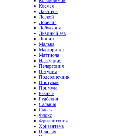
Колокольчик
Космея
Лаватера
Левкой
Лобелия
Лобулярия
Львиный зев
Люпин
Мальва
Маргаритка
Маттиола
Настурция
Пеларгония
Петуния
Подсолнечник
Портулак
Примула
Разные
Рудбекия
Сальвия
Смесь
Флокс
Фриллитуния
Хризантема
Целозия