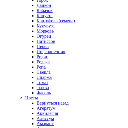
Горох
Дайкон
Кабачок
Капуста
Картофель (семена)
Кукуруза
Морковь
Огурец
Патиссон
Перец
Подсолнечник
Редис
Редька
Репа
Свекла
Спаржа
Томат
Тыква
Фасоль
Цветы
Вернуться назад
Агератум
Аквилегия
Алиссум
Амарант