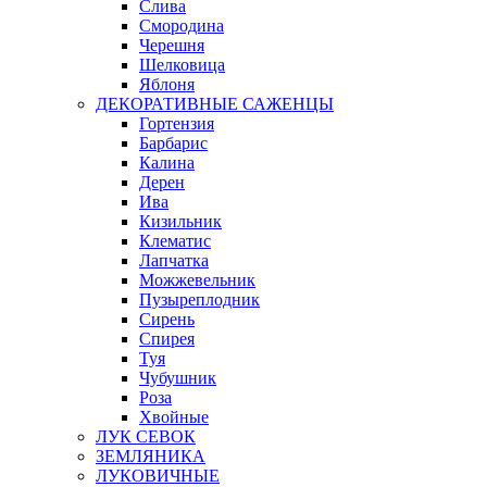
Слива
Смородина
Черешня
Шелковица
Яблоня
ДЕКОРАТИВНЫЕ САЖЕНЦЫ
Гортензия
Барбарис
Калина
Дерен
Ива
Кизильник
Клематис
Лапчатка
Можжевельник
Пузыреплодник
Сирень
Спирея
Туя
Чубушник
Роза
Хвойные
ЛУК СЕВОК
ЗЕМЛЯНИКА
ЛУКОВИЧНЫЕ