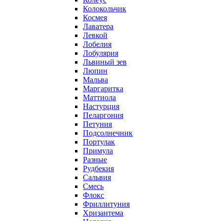
Колокольчик
Космея
Лаватера
Левкой
Лобелия
Лобулярия
Львиный зев
Люпин
Мальва
Маргаритка
Маттиола
Настурция
Пеларгония
Петуния
Подсолнечник
Портулак
Примула
Разные
Рудбекия
Сальвия
Смесь
Флокс
Фриллитуния
Хризантема