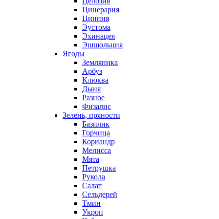
Целозия
Цинерария
Цинния
Эустома
Эхинацея
Эшшольция
Ягоды
Земляника
Арбуз
Клюква
Дыня
Разное
Физалис
Зелень, пряности
Базилик
Горчица
Кориандр
Мелисса
Мята
Петрушка
Рукола
Салат
Сельдерей
Тмин
Укроп