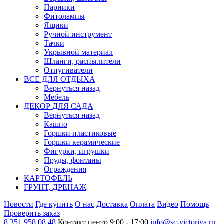
Парники
Фитолампы
Ящики
Ручной инструмент
Тачки
Укрывной материал
Шланги, распылители
Отпугиватели
ВСЕ ДЛЯ ОТДЫХА
Вернуться назад
Мебель
ДЕКОР ДЛЯ САДА
Вернуться назад
Кашпо
Горшки пластиковые
Горшки керамические
Фигурки, игрушки
Пруды, фонтаны
Ограждения
КАРТОФЕЛЬ
ГРУНТ, ДРЕНАЖ
Новости
Где купить
О нас
Доставка
Оплата
Видео
Помощь
Проверить заказ
8 351 958 08 48
Контакт центр 9:00 - 17:00
info@sc-victoriya.ru