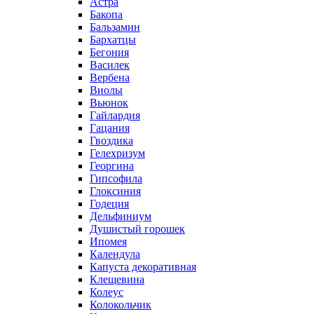
Астра
Бакопа
Бальзамин
Бархатцы
Бегония
Василек
Вербена
Виолы
Вьюнок
Гайлардия
Гацания
Гвоздика
Гелехризум
Георгина
Гипсофила
Глоксиния
Годеция
Дельфиниум
Душистый горошек
Ипомея
Календула
Капуста декоративная
Клещевина
Колеус
Колокольчик