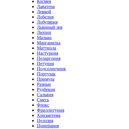
Космея
Лаватера
Левкой
Лобелия
Лобулярия
Львиный зев
Люпин
Мальва
Маргаритка
Маттиола
Настурция
Пеларгония
Петуния
Подсолнечник
Портулак
Примула
Разные
Рудбекия
Сальвия
Смесь
Флокс
Фриллитуния
Хризантема
Целозия
Цинерария