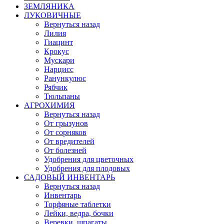
ЗЕМЛЯНИКА
ЛУКОВИЧНЫЕ
Вернуться назад
Лилия
Гиацинт
Крокус
Мускари
Нарцисс
Ранункулюс
Рябчик
Тюльпаны
АГРОХИМИЯ
Вернуться назад
От грызунов
От сорняков
От вредителей
От болезней
Удобрения для цветочных
Удобрения для плодовых
САДОВЫЙ ИНВЕНТАРЬ
Вернуться назад
Инвентарь
Торфяные таблетки
Лейки, ведра, бочки
Веревки, шпагаты