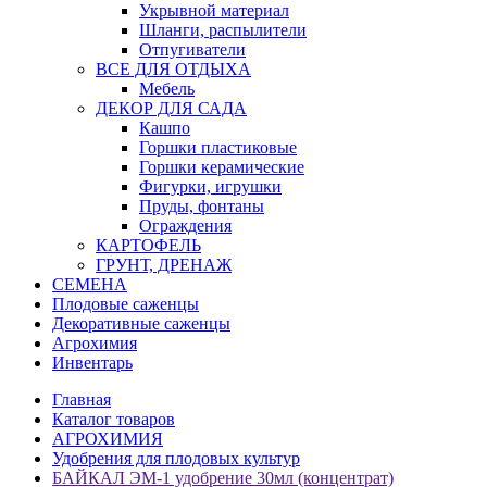
Укрывной материал
Шланги, распылители
Отпугиватели
ВСЕ ДЛЯ ОТДЫХА
Мебель
ДЕКОР ДЛЯ САДА
Кашпо
Горшки пластиковые
Горшки керамические
Фигурки, игрушки
Пруды, фонтаны
Ограждения
КАРТОФЕЛЬ
ГРУНТ, ДРЕНАЖ
СЕМЕНА
Плодовые саженцы
Декоративные саженцы
Агрохимия
Инвентарь
Главная
Каталог товаров
АГРОХИМИЯ
Удобрения для плодовых культур
БАЙКАЛ ЭМ-1 удобрение 30мл (концентрат)