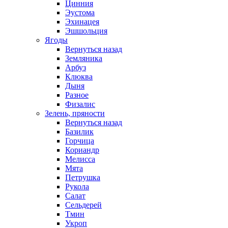
Цинния
Эустома
Эхинацея
Эшшольция
Ягоды
Вернуться назад
Земляника
Арбуз
Клюква
Дыня
Разное
Физалис
Зелень, пряности
Вернуться назад
Базилик
Горчица
Кориандр
Мелисса
Мята
Петрушка
Рукола
Салат
Сельдерей
Тмин
Укроп