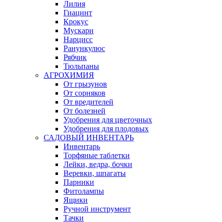
Лилия
Гиацинт
Крокус
Мускари
Нарцисс
Ранункулюс
Рябчик
Тюльпаны
АГРОХИМИЯ
От грызунов
От сорняков
От вредителей
От болезней
Удобрения для цветочных
Удобрения для плодовых
САДОВЫЙ ИНВЕНТАРЬ
Инвентарь
Торфяные таблетки
Лейки, ведра, бочки
Веревки, шпагаты
Парники
Фитолампы
Ящики
Ручной инструмент
Тачки