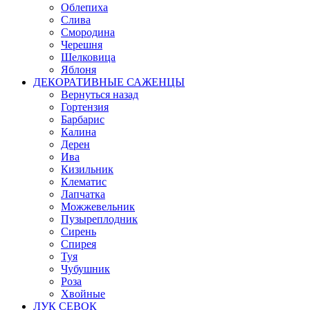
Облепиха
Слива
Смородина
Черешня
Шелковица
Яблоня
ДЕКОРАТИВНЫЕ САЖЕНЦЫ
Вернуться назад
Гортензия
Барбарис
Калина
Дерен
Ива
Кизильник
Клематис
Лапчатка
Можжевельник
Пузыреплодник
Сирень
Спирея
Туя
Чубушник
Роза
Хвойные
ЛУК СЕВОК