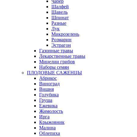
Чабер
Шалфей
Щавель
Шпинат
Разные
Лук
Микрозелень
Розмарин
Эстрагон
Газонные травы
Лекарственные травы
Мицелии грибов
Наборы семян
ПЛОДОВЫЕ САЖЕНЦЫ
Абрикос
Виноград
Вишня
Голубика
Груша
Ежевика
Жимолость
Ирга
Крыжовник
Малина
Облепиха