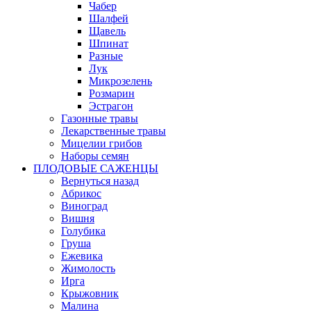
Чабер
Шалфей
Щавель
Шпинат
Разные
Лук
Микрозелень
Розмарин
Эстрагон
Газонные травы
Лекарственные травы
Мицелии грибов
Наборы семян
ПЛОДОВЫЕ САЖЕНЦЫ
Вернуться назад
Абрикос
Виноград
Вишня
Голубика
Груша
Ежевика
Жимолость
Ирга
Крыжовник
Малина