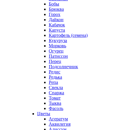
Бобы
Брюква
Горох
Дайкон
Кабачок
Капуста
Картофель (семена)
Кукуруза
Морковь
Огурец
Патиссон
Перец
Подсолнечник
Редис
Редька
Репа
Свекла
Спаржа
Томат
Тыква
Фасоль
Цветы
Агератум
Аквилегия
Алиссум