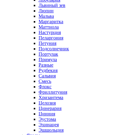
Львиный зев
Люпин
Мальва
Маргаритка
Маттиола
Настурция
Пеларгония
Петуния
Подсолнечник
Портулак
Примула
Разные
Рудбекия
Сальвия
Смесь
Флокс
Фриллитуния
Хризантема
Целозия
Цинерария
Цинния
Эустома
Эхинацея
Эшшольция