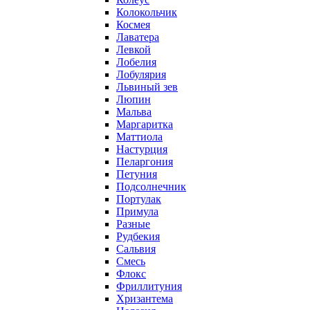
Колокольчик
Космея
Лаватера
Левкой
Лобелия
Лобулярия
Львиный зев
Люпин
Мальва
Маргаритка
Маттиола
Настурция
Пеларгония
Петуния
Подсолнечник
Портулак
Примула
Разные
Рудбекия
Сальвия
Смесь
Флокс
Фриллитуния
Хризантема