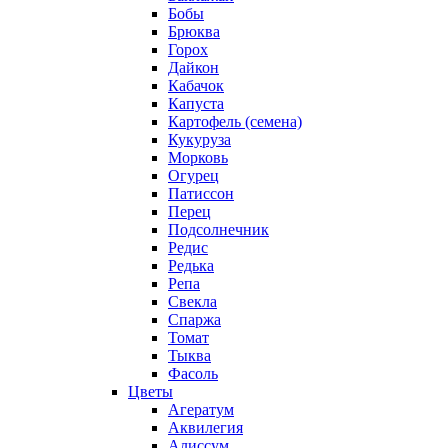
Бобы
Брюква
Горох
Дайкон
Кабачок
Капуста
Картофель (семена)
Кукуруза
Морковь
Огурец
Патиссон
Перец
Подсолнечник
Редис
Редька
Репа
Свекла
Спаржа
Томат
Тыква
Фасоль
Цветы
Агератум
Аквилегия
Алиссум