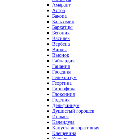
Амарант
Астра
Бакопа
Бальзамин
Бархатцы
Бегония
Василек
Вербена
Виолы
Вьюнок
Гайлардия
Гацания
Гвоздика
Гелехризум
Георгина
Гипсофила
Глоксиния
Годеция
Дельфиниум
Душистый горошек
Ипомея
Календула
Капуста декоративная
Клещевина
Колеус