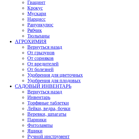
Гиацинт
Крокус
Мускари
Нарцисс
Ранункулюс
Рябчик
Тюльпаны
АГРОХИМИЯ
Вернуться назад
От грызунов
От сорняков
От вредителей
От болезней
Удобрения для цветочных
Удобрения для плодовых
САДОВЫЙ ИНВЕНТАРЬ
Вернуться назад
Инвентарь
Торфяные таблетки
Лейки, ведра, бочки
Веревки, шпагаты
Парники
Фитолампы
Ящики
Ручной инструмент