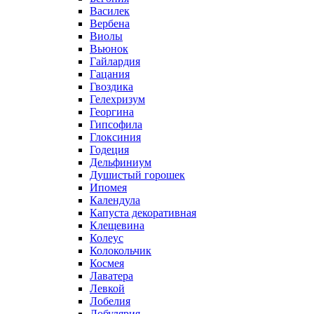
Василек
Вербена
Виолы
Вьюнок
Гайлардия
Гацания
Гвоздика
Гелехризум
Георгина
Гипсофила
Глоксиния
Годеция
Дельфиниум
Душистый горошек
Ипомея
Календула
Капуста декоративная
Клещевина
Колеус
Колокольчик
Космея
Лаватера
Левкой
Лобелия
Лобулярия