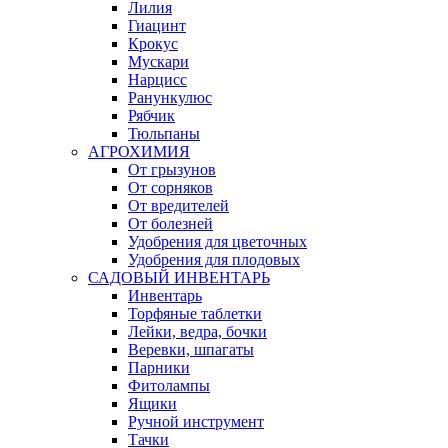
Лилия
Гиацинт
Крокус
Мускари
Нарцисс
Ранункулюс
Рябчик
Тюльпаны
АГРОХИМИЯ
От грызунов
От сорняков
От вредителей
От болезней
Удобрения для цветочных
Удобрения для плодовых
САДОВЫЙ ИНВЕНТАРЬ
Инвентарь
Торфяные таблетки
Лейки, ведра, бочки
Веревки, шпагаты
Парники
Фитолампы
Ящики
Ручной инструмент
Тачки