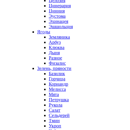
Целозия
Цинерария
Цинния
Эустома
Эхинацея
Эшшольция
Ягоды
Земляника
Арбуз
Клюква
Дыня
Разное
Физалис
Зелень, пряности
Базилик
Горчица
Кориандр
Мелисса
Мята
Петрушка
Рукола
Салат
Сельдерей
Тмин
Укроп