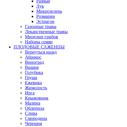
Разные
Лук
Микрозелень
Розмарин
Эстрагон
Газонные травы
Лекарственные травы
Мицелии грибов
Наборы семян
ПЛОДОВЫЕ САЖЕНЦЫ
Вернуться назад
Абрикос
Виноград
Вишня
Голубика
Груша
Ежевика
Жимолость
Ирга
Крыжовник
Малина
Облепиха
Слива
Смородина
Черешня