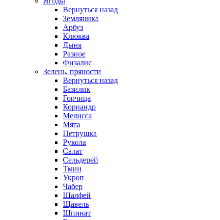
Ягоды
Вернуться назад
Земляника
Арбуз
Клюква
Дыня
Разное
Физалис
Зелень, пряности
Вернуться назад
Базилик
Горчица
Кориандр
Мелисса
Мята
Петрушка
Рукола
Салат
Сельдерей
Тмин
Укроп
Чабер
Шалфей
Щавель
Шпинат