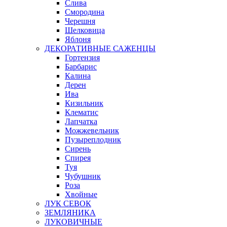
Слива
Смородина
Черешня
Шелковица
Яблоня
ДЕКОРАТИВНЫЕ САЖЕНЦЫ
Гортензия
Барбарис
Калина
Дерен
Ива
Кизильник
Клематис
Лапчатка
Можжевельник
Пузыреплодник
Сирень
Спирея
Туя
Чубушник
Роза
Хвойные
ЛУК СЕВОК
ЗЕМЛЯНИКА
ЛУКОВИЧНЫЕ