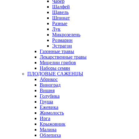
Чабер
Шалфей
Щавель
Шпинат
Разные
Лук
Микрозелень
Розмарин
Эстрагон
Газонные травы
Лекарственные травы
Мицелии грибов
Наборы семян
ПЛОДОВЫЕ САЖЕНЦЫ
Абрикос
Виноград
Вишня
Голубика
Груша
Ежевика
Жимолость
Ирга
Крыжовник
Малина
Облепиха