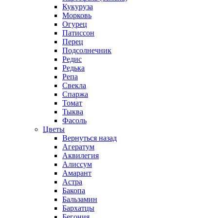
Кукуруза
Морковь
Огурец
Патиссон
Перец
Подсолнечник
Редис
Редька
Репа
Свекла
Спаржа
Томат
Тыква
Фасоль
Цветы
Вернуться назад
Агератум
Аквилегия
Алиссум
Амарант
Астра
Бакопа
Бальзамин
Бархатцы
Бегония