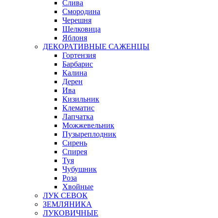
Слива
Смородина
Черешня
Шелковица
Яблоня
ДЕКОРАТИВНЫЕ САЖЕНЦЫ
Гортензия
Барбарис
Калина
Дерен
Ива
Кизильник
Клематис
Лапчатка
Можжевельник
Пузыреплодник
Сирень
Спирея
Туя
Чубушник
Роза
Хвойные
ЛУК СЕВОК
ЗЕМЛЯНИКА
ЛУКОВИЧНЫЕ