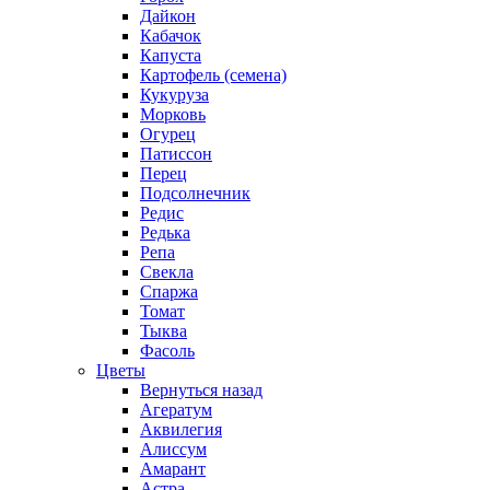
Дайкон
Кабачок
Капуста
Картофель (семена)
Кукуруза
Морковь
Огурец
Патиссон
Перец
Подсолнечник
Редис
Редька
Репа
Свекла
Спаржа
Томат
Тыква
Фасоль
Цветы
Вернуться назад
Агератум
Аквилегия
Алиссум
Амарант
Астра