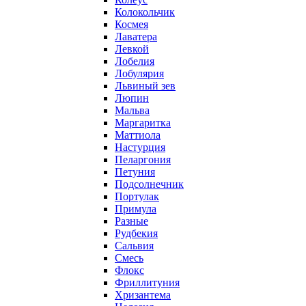
Колокольчик
Космея
Лаватера
Левкой
Лобелия
Лобулярия
Львиный зев
Люпин
Мальва
Маргаритка
Маттиола
Настурция
Пеларгония
Петуния
Подсолнечник
Портулак
Примула
Разные
Рудбекия
Сальвия
Смесь
Флокс
Фриллитуния
Хризантема