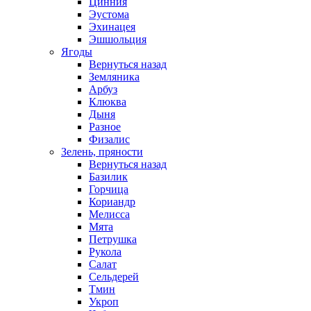
Цинния
Эустома
Эхинацея
Эшшольция
Ягоды
Вернуться назад
Земляника
Арбуз
Клюква
Дыня
Разное
Физалис
Зелень, пряности
Вернуться назад
Базилик
Горчица
Кориандр
Мелисса
Мята
Петрушка
Рукола
Салат
Сельдерей
Тмин
Укроп