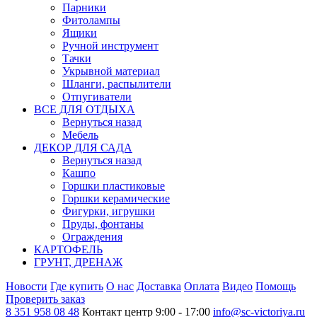
Парники
Фитолампы
Ящики
Ручной инструмент
Тачки
Укрывной материал
Шланги, распылители
Отпугиватели
ВСЕ ДЛЯ ОТДЫХА
Вернуться назад
Мебель
ДЕКОР ДЛЯ САДА
Вернуться назад
Кашпо
Горшки пластиковые
Горшки керамические
Фигурки, игрушки
Пруды, фонтаны
Ограждения
КАРТОФЕЛЬ
ГРУНТ, ДРЕНАЖ
Новости
Где купить
О нас
Доставка
Оплата
Видео
Помощь
Проверить заказ
8 351 958 08 48
Контакт центр 9:00 - 17:00
info@sc-victoriya.ru