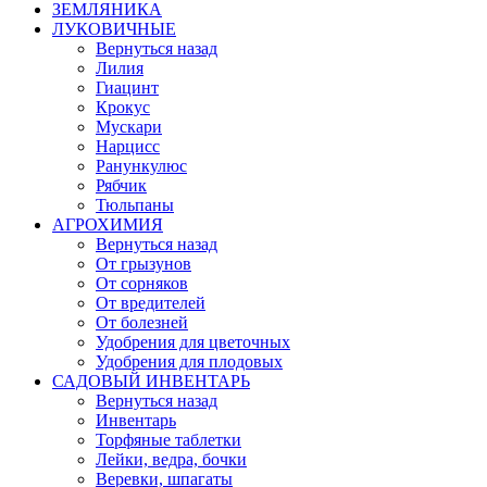
ЗЕМЛЯНИКА
ЛУКОВИЧНЫЕ
Вернуться назад
Лилия
Гиацинт
Крокус
Мускари
Нарцисс
Ранункулюс
Рябчик
Тюльпаны
АГРОХИМИЯ
Вернуться назад
От грызунов
От сорняков
От вредителей
От болезней
Удобрения для цветочных
Удобрения для плодовых
САДОВЫЙ ИНВЕНТАРЬ
Вернуться назад
Инвентарь
Торфяные таблетки
Лейки, ведра, бочки
Веревки, шпагаты