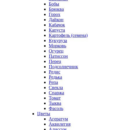
Бобы
Брюква
Горох
Дайкон
Кабачок
Капуста
Картофель (семена)
Кукуруза
Морковь
Огурец
Патиссон
Перец
Подсолнечник
Редис
Редька
Репа
Свекла
Спаржа
Томат
Тыква
Фасоль
Цветы
Агератум
Аквилегия
Алиссум