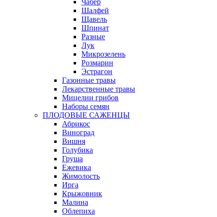
Чабер
Шалфей
Щавель
Шпинат
Разные
Лук
Микрозелень
Розмарин
Эстрагон
Газонные травы
Лекарственные травы
Мицелии грибов
Наборы семян
ПЛОДОВЫЕ САЖЕНЦЫ
Абрикос
Виноград
Вишня
Голубика
Груша
Ежевика
Жимолость
Ирга
Крыжовник
Малина
Облепиха