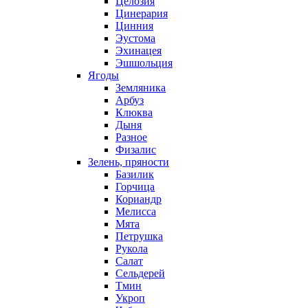
Целозия
Цинерария
Цинния
Эустома
Эхинацея
Эшшольция
Ягоды
Земляника
Арбуз
Клюква
Дыня
Разное
Физалис
Зелень, пряности
Базилик
Горчица
Кориандр
Мелисса
Мята
Петрушка
Рукола
Салат
Сельдерей
Тмин
Укроп