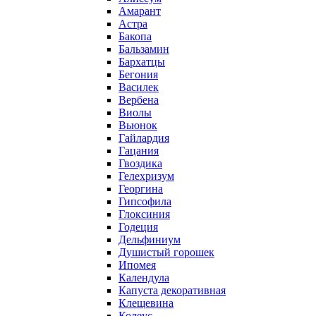
Амарант
Астра
Бакопа
Бальзамин
Бархатцы
Бегония
Василек
Вербена
Виолы
Вьюнок
Гайлардия
Гацания
Гвоздика
Гелехризум
Георгина
Гипсофила
Глоксиния
Годеция
Дельфиниум
Душистый горошек
Ипомея
Календула
Капуста декоративная
Клещевина
Колеус