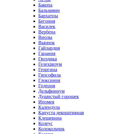
Бакопа
Бальзамин
Бархатцы
Бегония
Василек
Вербена
Виолы
Вьюнок
Гайлардия
Гацания
Гвоздика
Гелехризум
Георгина
Гипсофила
Глоксиния
Годеция
Дельфиниум
Душистый горошек
Ипомея
Календула
Капуста декоративная
Клещевина
Колеус
Колокольчик