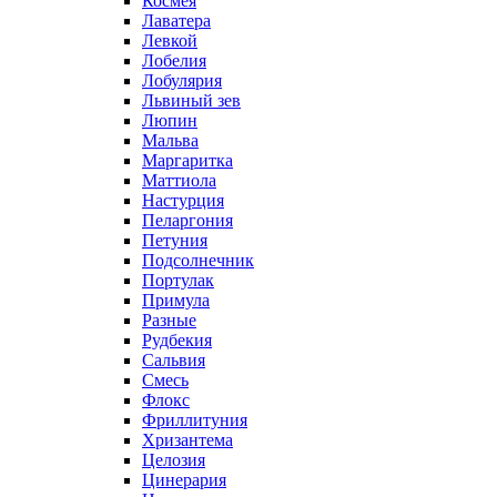
Космея
Лаватера
Левкой
Лобелия
Лобулярия
Львиный зев
Люпин
Мальва
Маргаритка
Маттиола
Настурция
Пеларгония
Петуния
Подсолнечник
Портулак
Примула
Разные
Рудбекия
Сальвия
Смесь
Флокс
Фриллитуния
Хризантема
Целозия
Цинерария