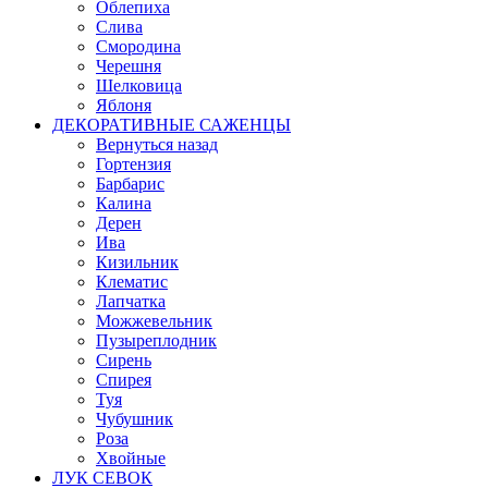
Облепиха
Слива
Смородина
Черешня
Шелковица
Яблоня
ДЕКОРАТИВНЫЕ САЖЕНЦЫ
Вернуться назад
Гортензия
Барбарис
Калина
Дерен
Ива
Кизильник
Клематис
Лапчатка
Можжевельник
Пузыреплодник
Сирень
Спирея
Туя
Чубушник
Роза
Хвойные
ЛУК СЕВОК