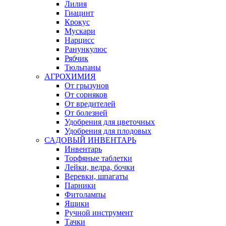
Лилия
Гиацинт
Крокус
Мускари
Нарцисс
Ранункулюс
Рябчик
Тюльпаны
АГРОХИМИЯ
От грызунов
От сорняков
От вредителей
От болезней
Удобрения для цветочных
Удобрения для плодовых
САДОВЫЙ ИНВЕНТАРЬ
Инвентарь
Торфяные таблетки
Лейки, ведра, бочки
Веревки, шпагаты
Парники
Фитолампы
Ящики
Ручной инструмент
Тачки