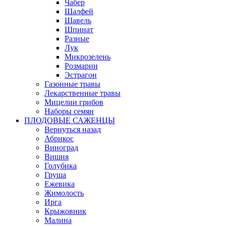
Чабер
Шалфей
Щавель
Шпинат
Разные
Лук
Микрозелень
Розмарин
Эстрагон
Газонные травы
Лекарственные травы
Мицелии грибов
Наборы семян
ПЛОДОВЫЕ САЖЕНЦЫ
Вернуться назад
Абрикос
Виноград
Вишня
Голубика
Груша
Ежевика
Жимолость
Ирга
Крыжовник
Малина