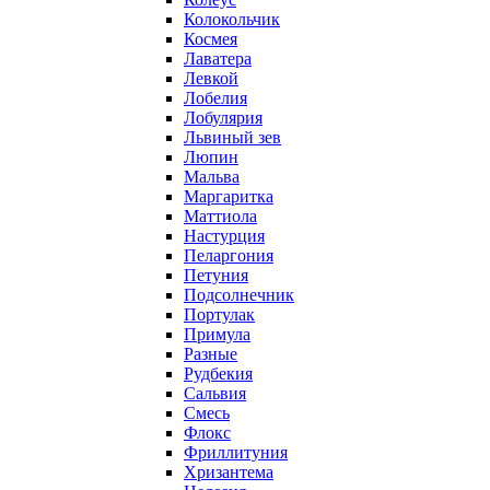
Колокольчик
Космея
Лаватера
Левкой
Лобелия
Лобулярия
Львиный зев
Люпин
Мальва
Маргаритка
Маттиола
Настурция
Пеларгония
Петуния
Подсолнечник
Портулак
Примула
Разные
Рудбекия
Сальвия
Смесь
Флокс
Фриллитуния
Хризантема