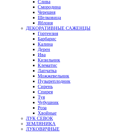
Слива
Смородина
Черешня
Шелковица
Яблоня
ДЕКОРАТИВНЫЕ САЖЕНЦЫ
Гортензия
Барбарис
Калина
Дерен
Ива
Кизильник
Клематис
Лапчатка
Можжевельник
Пузыреплодник
Сирень
Спирея
Туя
Чубушник
Роза
Хвойные
ЛУК СЕВОК
ЗЕМЛЯНИКА
ЛУКОВИЧНЫЕ