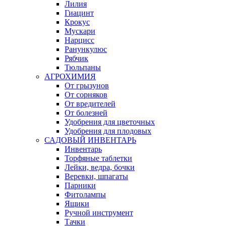
Лилия
Гиацинт
Крокус
Мускари
Нарцисс
Ранункулюс
Рябчик
Тюльпаны
АГРОХИМИЯ
От грызунов
От сорняков
От вредителей
От болезней
Удобрения для цветочных
Удобрения для плодовых
САДОВЫЙ ИНВЕНТАРЬ
Инвентарь
Торфяные таблетки
Лейки, ведра, бочки
Веревки, шпагаты
Парники
Фитолампы
Ящики
Ручной инструмент
Тачки