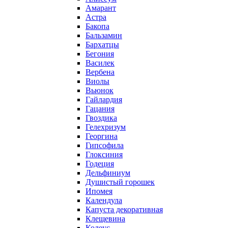
Амарант
Астра
Бакопа
Бальзамин
Бархатцы
Бегония
Василек
Вербена
Виолы
Вьюнок
Гайлардия
Гацания
Гвоздика
Гелехризум
Георгина
Гипсофила
Глоксиния
Годеция
Дельфиниум
Душистый горошек
Ипомея
Календула
Капуста декоративная
Клещевина
Колеус