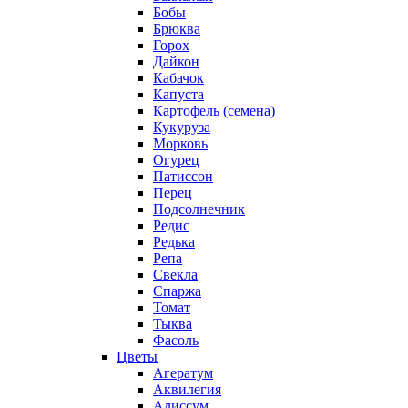
Бобы
Брюква
Горох
Дайкон
Кабачок
Капуста
Картофель (семена)
Кукуруза
Морковь
Огурец
Патиссон
Перец
Подсолнечник
Редис
Редька
Репа
Свекла
Спаржа
Томат
Тыква
Фасоль
Цветы
Агератум
Аквилегия
Алиссум