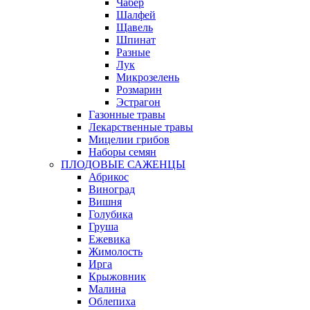
Чабер
Шалфей
Щавель
Шпинат
Разные
Лук
Микрозелень
Розмарин
Эстрагон
Газонные травы
Лекарственные травы
Мицелии грибов
Наборы семян
ПЛОДОВЫЕ САЖЕНЦЫ
Абрикос
Виноград
Вишня
Голубика
Груша
Ежевика
Жимолость
Ирга
Крыжовник
Малина
Облепиха