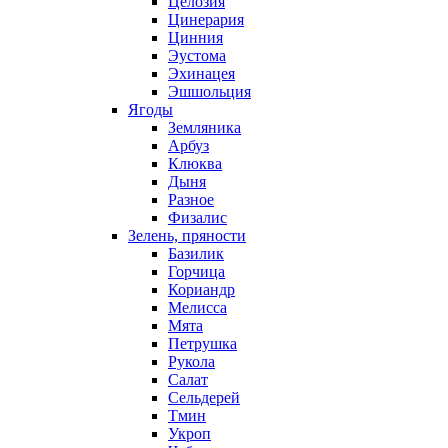
Целозия
Цинерария
Цинния
Эустома
Эхинацея
Эшшольция
Ягоды
Земляника
Арбуз
Клюква
Дыня
Разное
Физалис
Зелень, пряности
Базилик
Горчица
Кориандр
Мелисса
Мята
Петрушка
Рукола
Салат
Сельдерей
Тмин
Укроп