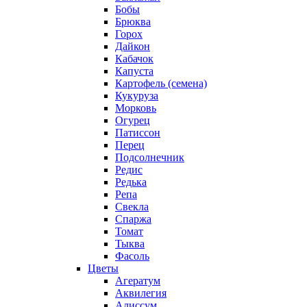
Бобы
Брюква
Горох
Дайкон
Кабачок
Капуста
Картофель (семена)
Кукуруза
Морковь
Огурец
Патиссон
Перец
Подсолнечник
Редис
Редька
Репа
Свекла
Спаржа
Томат
Тыква
Фасоль
Цветы
Агератум
Аквилегия
Алиссум