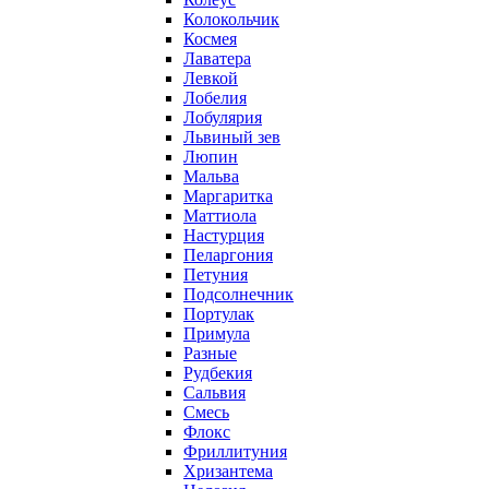
Колокольчик
Космея
Лаватера
Левкой
Лобелия
Лобулярия
Львиный зев
Люпин
Мальва
Маргаритка
Маттиола
Настурция
Пеларгония
Петуния
Подсолнечник
Портулак
Примула
Разные
Рудбекия
Сальвия
Смесь
Флокс
Фриллитуния
Хризантема