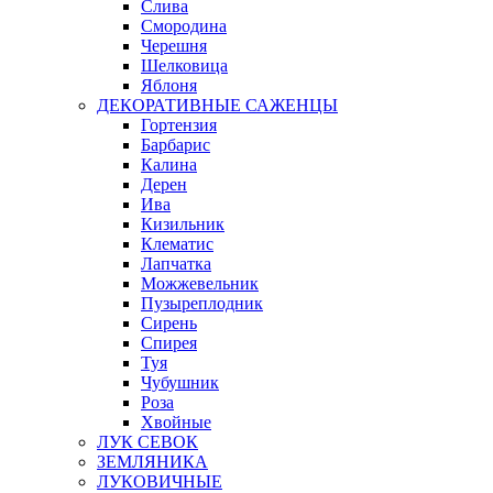
Слива
Смородина
Черешня
Шелковица
Яблоня
ДЕКОРАТИВНЫЕ САЖЕНЦЫ
Гортензия
Барбарис
Калина
Дерен
Ива
Кизильник
Клематис
Лапчатка
Можжевельник
Пузыреплодник
Сирень
Спирея
Туя
Чубушник
Роза
Хвойные
ЛУК СЕВОК
ЗЕМЛЯНИКА
ЛУКОВИЧНЫЕ