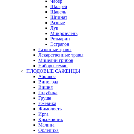
Чабер
Шалфей
Щавель
Шпинат
Разные
Лук
Микрозелень
Розмарин
Эстрагон
Газонные травы
Лекарственные травы
Мицелии грибов
Наборы семян
ПЛОДОВЫЕ САЖЕНЦЫ
Абрикос
Виноград
Вишня
Голубика
Груша
Ежевика
Жимолость
Ирга
Крыжовник
Малина
Облепиха