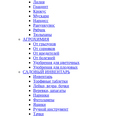
Лилия
Гиацинт
Крокус
Мускари
Нарцисс
Ранункулюс
Рябчик
Тюльпаны
АГРОХИМИЯ
От грызунов
От сорняков
От вредителей
От болезней
Удобрения для цветочных
Удобрения для плодовых
САДОВЫЙ ИНВЕНТАРЬ
Инвентарь
Торфяные таблетки
Лейки, ведра, бочки
Веревки, шпагаты
Парники
Фитолампы
Ящики
Ручной инструмент
Тачки