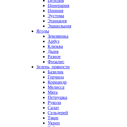
Целозия
Цинерария
Цинния
Эустома
Эхинацея
Эшшольция
Ягоды
Земляника
Арбуз
Клюква
Дыня
Разное
Физалис
Зелень, пряности
Базилик
Горчица
Кориандр
Мелисса
Мята
Петрушка
Рукола
Салат
Сельдерей
Тмин
Укроп