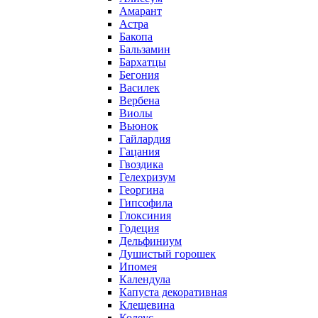
Амарант
Астра
Бакопа
Бальзамин
Бархатцы
Бегония
Василек
Вербена
Виолы
Вьюнок
Гайлардия
Гацания
Гвоздика
Гелехризум
Георгина
Гипсофила
Глоксиния
Годеция
Дельфиниум
Душистый горошек
Ипомея
Календула
Капуста декоративная
Клещевина
Колеус