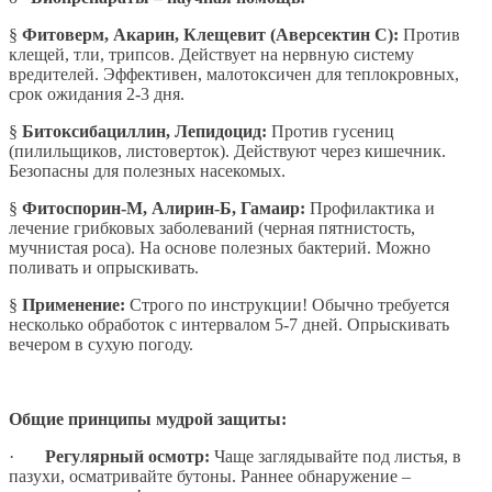
§
Фитоверм, Акарин, Клещевит (Аверсектин С):
Против
клещей, тли, трипсов. Действует на нервную систему
вредителей. Эффективен, малотоксичен для теплокровных,
срок ожидания 2-3 дня.
§
Битоксибациллин, Лепидоцид:
Против гусениц
(пилильщиков, листоверток). Действуют через кишечник.
Безопасны для полезных насекомых.
§
Фитоспорин-М, Алирин-Б, Гамаир:
Профилактика и
лечение грибковых заболеваний (черная пятнистость,
мучнистая роса). На основе полезных бактерий. Можно
поливать и опрыскивать.
§
Применение:
Строго по инструкции! Обычно требуется
несколько обработок с интервалом 5-7 дней. Опрыскивать
вечером в сухую погоду.
Общие принципы мудрой защиты:
·
Регулярный осмотр:
Чаще заглядывайте под листья, в
пазухи, осматривайте бутоны. Раннее обнаружение –