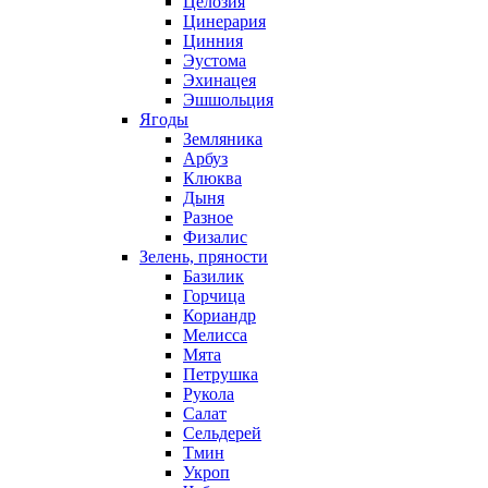
Целозия
Цинерария
Цинния
Эустома
Эхинацея
Эшшольция
Ягоды
Земляника
Арбуз
Клюква
Дыня
Разное
Физалис
Зелень, пряности
Базилик
Горчица
Кориандр
Мелисса
Мята
Петрушка
Рукола
Салат
Сельдерей
Тмин
Укроп