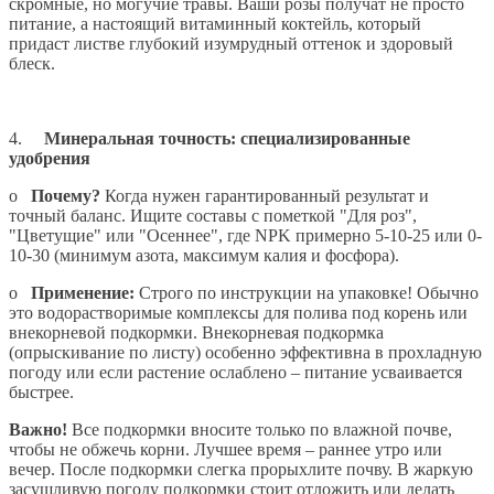
скромные, но могучие травы. Ваши розы получат не просто
питание, а настоящий витаминный коктейль, который
придаст листве глубокий изумрудный оттенок и здоровый
блеск.
4.
Минеральная точность: специализированные
удобрения
o
Почему?
Когда нужен гарантированный результат и
точный баланс. Ищите составы с пометкой "Для роз",
"Цветущие" или "Осеннее", где NPK примерно 5-10-25 или 0-
10-30 (минимум азота, максимум калия и фосфора).
o
Применение:
Строго по инструкции на упаковке! Обычно
это водорастворимые комплексы для полива под корень или
внекорневой подкормки. Внекорневая подкормка
(опрыскивание по листу) особенно эффективна в прохладную
погоду или если растение ослаблено – питание усваивается
быстрее.
Важно!
Все подкормки вносите только по влажной почве,
чтобы не обжечь корни. Лучшее время – раннее утро или
вечер. После подкормки слегка прорыхлите почву. В жаркую
засушливую погоду подкормки стоит отложить или делать