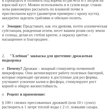
§
Процедить и поливать под корень из расчета 4-5 литров на
взрослый куст. Можно использовать и в сухом виде: стакан
золы равномерно рассыпать по влажной почве в
приствольном круге (диаметром примерно с крону куста),
аккуратно заделать граблями и обильно полить.
o
Эмоция:
Представьте, как эта древняя, почти алхимическая
субстанция, рожденная огнем, несет вашим розам силу земли
и солнца, делая их стебли крепче, а окраску цветов –
насыщеннее и благороднее.
2.
"Хлебная" закваска для цветения: дрожжевая
подкормка
o
Почему?
Дрожжи – мощный стимулятор почвенной
микрофлоры. Они активизируют работу полезных бактерий,
которые переводят органику в доступные для роз формы,
улучшают усвоение калия и фосфора, стимулируют рост
корней и общую жизнестойкость.
o
Рецепт и применение:
§
100 г свежих прессованных дрожжей (или 10 г сухих)
растворить в 1 литре теплой воды с 2 ст. ложками сахара.