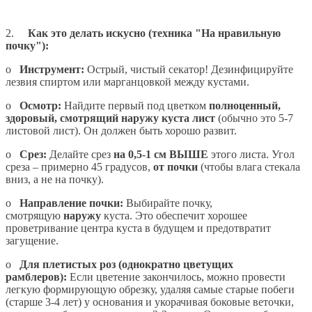
2.
Как это делать искусно (техника "На нравильную
почку"):
o
Инструмент:
Острый, чистый секатор! Дезинфицируйте
лезвия спиртом или марганцовкой между кустами.
o
Осмотр:
Найдите первый под цветком
полноценный,
здоровый, смотрящий наружу куста лист
(обычно это 5-7
листовой лист). Он должен быть хорошо развит.
o
Срез:
Делайте срез
на 0,5-1 см ВЫШЕ
этого листа. Угол
среза – примерно 45 градусов,
от почки
(чтобы влага стекала
вниз, а не на почку).
o
Направление почки:
Выбирайте почку,
смотрящую
наружу
куста. Это обеспечит хорошее
проветривание центра куста в будущем и предотвратит
загущение.
o
Для плетистых роз (однократно цветущих
рамблеров):
Если цветение закончилось, можно провести
легкую формирующую обрезку, удаляя самые старые побеги
(старше 3-4 лет) у основания и укорачивая боковые веточки,