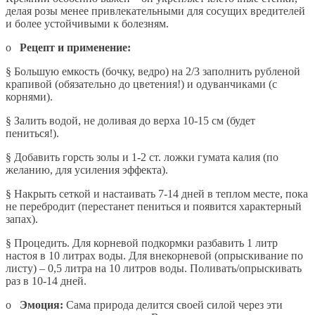
делая розы менее привлекательными для сосущих вредителей
и более устойчивыми к болезням.
o
Рецепт и применение:
§
Большую емкость (бочку, ведро) на 2/3 заполнить рубленой
крапивой (обязательно до цветения!) и одуванчиками (с
корнями).
§
Залить водой, не доливая до верха 10-15 см (будет
пениться!).
§
Добавить горсть золы и 1-2 ст. ложки гумата калия (по
желанию, для усиления эффекта).
§
Накрыть сеткой и настаивать 7-14 дней в теплом месте, пока
не перебродит (перестанет пениться и появится характерный
запах).
§
Процедить. Для корневой подкормки разбавить 1 литр
настоя в 10 литрах воды. Для внекорневой (опрыскивание по
листу) – 0,5 литра на 10 литров воды. Поливать/опрыскивать
раз в 10-14 дней.
o
Эмоция:
Сама природа делится своей силой через эти