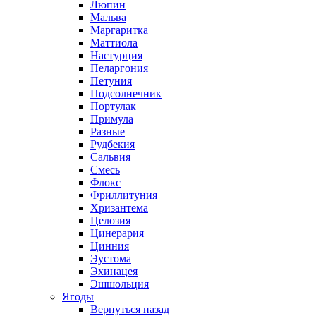
Люпин
Мальва
Маргаритка
Маттиола
Настурция
Пеларгония
Петуния
Подсолнечник
Портулак
Примула
Разные
Рудбекия
Сальвия
Смесь
Флокс
Фриллитуния
Хризантема
Целозия
Цинерария
Цинния
Эустома
Эхинацея
Эшшольция
Ягоды
Вернуться назад