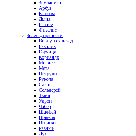
Земляника
Арбуз
Клюква
Дыня
Разное
Физалис
Зелень, пряности
Вернуться назад
Базилик
Горчица
Кориандр
Мелисса
Мята
Петрушка
Рукола
Салат
Сельдерей
Тмин
Укроп
Чабер
Шалфей
Щавель
Шпинат
Разные
Лук