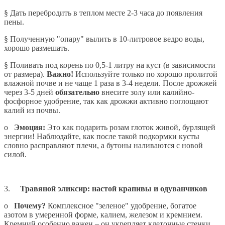
§
Дать перебродить в теплом месте 2-3 часа до появления
пены.
§
Полученную "опару" вылить в 10-литровое ведро воды,
хорошо размешать.
§
Поливать под корень по 0,5-1 литру на куст (в зависимости
от размера).
Важно!
Используйте только по хорошо пролитой
влажной почве и не чаще 1 раза в 3-4 недели. После дрожжей
через 3-5 дней
обязательно
внесите золу или калийно-
фосфорное удобрение, так как дрожжи активно поглощают
калий из почвы.
o
Эмоция:
Это как подарить розам глоток живой, бурлящей
энергии! Наблюдайте, как после такой подкормки кусты
словно расправляют плечи, а бутоны наливаются с новой
силой.
3.
Травяной эликсир: настой крапивы и одуванчиков
o
Почему?
Комплексное "зеленое" удобрение, богатое
азотом в умеренной форме, калием, железом и кремнием.
Кремний особенно важен – он укрепляет клеточные стенки,