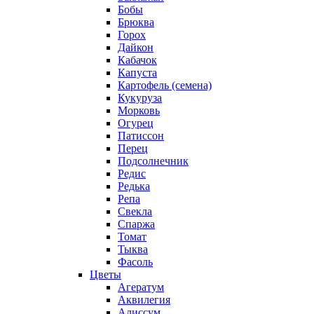
Бобы
Брюква
Горох
Дайкон
Кабачок
Капуста
Картофель (семена)
Кукуруза
Морковь
Огурец
Патиссон
Перец
Подсолнечник
Редис
Редька
Репа
Свекла
Спаржа
Томат
Тыква
Фасоль
Цветы
Агератум
Аквилегия
Алиссум