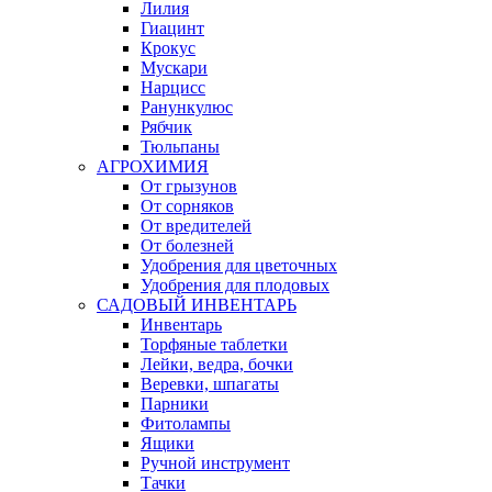
Лилия
Гиацинт
Крокус
Мускари
Нарцисс
Ранункулюс
Рябчик
Тюльпаны
АГРОХИМИЯ
От грызунов
От сорняков
От вредителей
От болезней
Удобрения для цветочных
Удобрения для плодовых
САДОВЫЙ ИНВЕНТАРЬ
Инвентарь
Торфяные таблетки
Лейки, ведра, бочки
Веревки, шпагаты
Парники
Фитолампы
Ящики
Ручной инструмент
Тачки