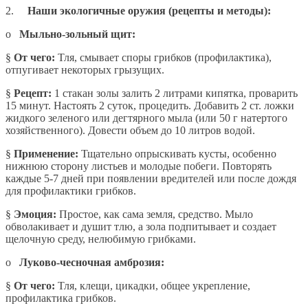
2.
Наши экологичные оружия (рецепты и методы):
o
Мыльно-зольный щит:
§
От чего:
Тля, смывает споры грибков (профилактика),
отпугивает некоторых грызущих.
§
Рецепт:
1 стакан золы залить 2 литрами кипятка, проварить
15 минут. Настоять 2 суток, процедить. Добавить 2 ст. ложки
жидкого зеленого или дегтярного мыла (или 50 г натертого
хозяйственного). Довести объем до 10 литров водой.
§
Применение:
Тщательно опрыскивать кусты, особенно
нижнюю сторону листьев и молодые побеги. Повторять
каждые 5-7 дней при появлении вредителей или после дождя
для профилактики грибков.
§
Эмоция:
Простое, как сама земля, средство. Мыло
обволакивает и душит тлю, а зола подпитывает и создает
щелочную среду, нелюбимую грибками.
o
Луково-чесночная амброзия:
§
От чего:
Тля, клещи, цикадки, общее укрепление,
профилактика грибков.