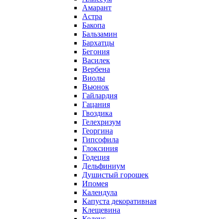
Амарант
Астра
Бакопа
Бальзамин
Бархатцы
Бегония
Василек
Вербена
Виолы
Вьюнок
Гайлардия
Гацания
Гвоздика
Гелехризум
Георгина
Гипсофила
Глоксиния
Годеция
Дельфиниум
Душистый горошек
Ипомея
Календула
Капуста декоративная
Клещевина
Колеус