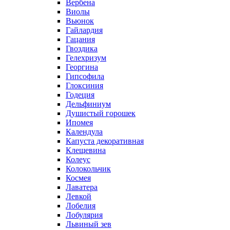
Вербена
Виолы
Вьюнок
Гайлардия
Гацания
Гвоздика
Гелехризум
Георгина
Гипсофила
Глоксиния
Годеция
Дельфиниум
Душистый горошек
Ипомея
Календула
Капуста декоративная
Клещевина
Колеус
Колокольчик
Космея
Лаватера
Левкой
Лобелия
Лобулярия
Львиный зев