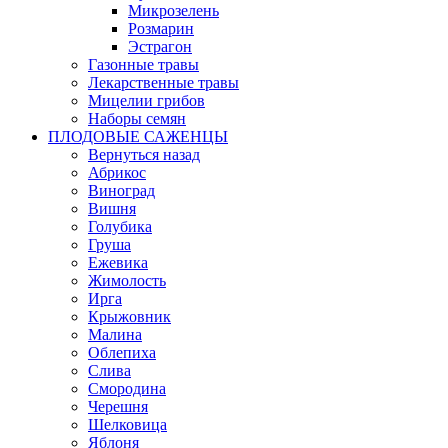
Микрозелень
Розмарин
Эстрагон
Газонные травы
Лекарственные травы
Мицелии грибов
Наборы семян
ПЛОДОВЫЕ САЖЕНЦЫ
Вернуться назад
Абрикос
Виноград
Вишня
Голубика
Груша
Ежевика
Жимолость
Ирга
Крыжовник
Малина
Облепиха
Слива
Смородина
Черешня
Шелковица
Яблоня