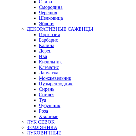
Слива
Смородина
Черешня
Шелковица
Яблоня
ДЕКОРАТИВНЫЕ САЖЕНЦЫ
Гортензия
Барбарис
Калина
Дерен
Ива
Кизильник
Клематис
Лапчатка
Можжевельник
Пузыреплодник
Сирень
Спирея
Туя
Чубушник
Роза
Хвойные
ЛУК СЕВОК
ЗЕМЛЯНИКА
ЛУКОВИЧНЫЕ