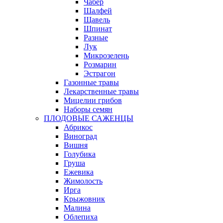
Чабер
Шалфей
Щавель
Шпинат
Разные
Лук
Микрозелень
Розмарин
Эстрагон
Газонные травы
Лекарственные травы
Мицелии грибов
Наборы семян
ПЛОДОВЫЕ САЖЕНЦЫ
Абрикос
Виноград
Вишня
Голубика
Груша
Ежевика
Жимолость
Ирга
Крыжовник
Малина
Облепиха