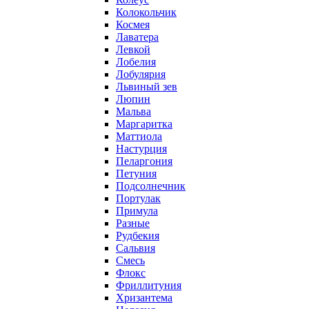
Колокольчик
Космея
Лаватера
Левкой
Лобелия
Лобулярия
Львиный зев
Люпин
Мальва
Маргаритка
Маттиола
Настурция
Пеларгония
Петуния
Подсолнечник
Портулак
Примула
Разные
Рудбекия
Сальвия
Смесь
Флокс
Фриллитуния
Хризантема