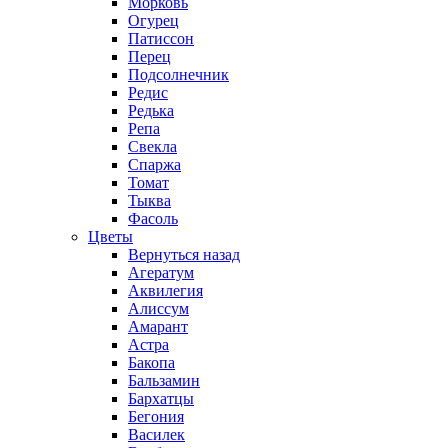
Морковь
Огурец
Патиссон
Перец
Подсолнечник
Редис
Редька
Репа
Свекла
Спаржа
Томат
Тыква
Фасоль
Цветы
Вернуться назад
Агератум
Аквилегия
Алиссум
Амарант
Астра
Бакопа
Бальзамин
Бархатцы
Бегония
Василек