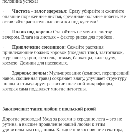
половина успеха!
·
Чистота – залог здоровья:
Сразу убирайте и сжигайте
опавшие пораженные листья, срезанные больные побеги. Не
оставляйте растительные остатки под кустами!
·
Полив под корень:
Старайтесь не мочить листву
вечером. Влага на листьях – фактор риска для грибков.
·
Привлечение союзников:
Сажайте растения,
привлекающие божьих коровок (поедают тлю), златоглазок,
журчалок: укроп, фенхель, пижму, бархатцы, календулу,
космею. Домики для насекомых.
·
Здоровье почвы:
Мульчирование (компост, перепревший
навоз, скошенная трава) сохраняет влагу, улучшает структуру
почвы и стимулирует развитие полезной микрофлоры,
которая сама подавляет многие патогены.
Заключение: танец любви с июльской розой
Дорогие розоводы! Уход за розами в середине лета – это не
рутина, а высшее проявление нашей любви к этим
удивительным созданиям. Каждое прикосновение секатора,