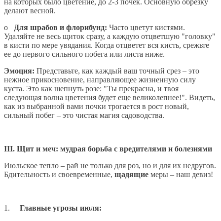
на которых было цветение, до 2-3 почек. Основную обрезку
делают весной.
o
Для шрабов и флорибунд:
Часто цветут кистями.
Удаляйте не весь щиток сразу, а каждую отцветшую "головку"
в кисти по мере увядания. Когда отцветет вся кисть, срежьте
ее до первого сильного побега или листа ниже.
Эмоция:
Представьте, как каждый ваш точный срез – это
нежное прикосновение, направляющее жизненную силу
куста. Это как шепнуть розе: "Ты прекрасна, и твоя
следующая волна цветения будет еще великолепнее!". Видеть,
как из выбранной вами почки трогается в рост новый,
сильный побег – это чистая магия садоводства.
III. Щит и меч: мудрая борьба с вредителями и болезнями
Июльское тепло – рай не только для роз, но и для их недругов.
Бдительность и своевременные,
щадящие
меры – наш девиз!
1.
Главные угрозы июля: