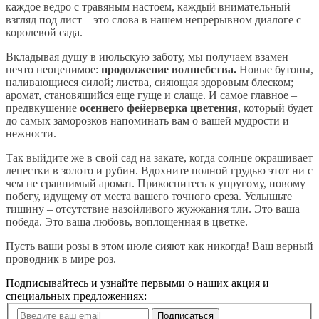
каждое ведро с травяным настоем, каждый внимательный
взгляд под лист – это слова в нашем непрерывном диалоге с
королевой сада.
Вкладывая душу в июльскую заботу, мы получаем взамен
нечто неоценимое:
продолжение волшебства.
Новые бутоны,
наливающиеся силой; листва, сияющая здоровым блеском;
аромат, становящийся еще гуще и слаще. И самое главное –
предвкушение
осеннего фейерверка цветения
, который будет
до самых заморозков напоминать вам о вашей мудрости и
нежности.
Так выйдите же в свой сад на закате, когда солнце окрашивает
лепестки в золото и рубин. Вдохните полной грудью этот ни с
чем не сравнимый аромат. Прикоснитесь к упругому, новому
побегу, идущему от места вашего точного среза. Услышьте
тишину – отсутствие назойливого жужжания тли. Это ваша
победа. Это ваша любовь, воплощенная в цветке.
Пусть ваши розы в этом июле сияют как никогда! Ваш верный
проводник в мире роз.
Подписывайтесь и узнайте первыми о наших акция и
специальных предложениях:
Подписаться