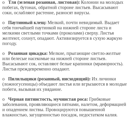
o
Тля (зеленая розанная, листовая):
Колонии на молодых
побегах, бутонах, обратной стороне листьев. Высасывают
соки, ослабляют растение, разносят вирусы.
o
Паутинный клещ:
Мелкий, почти невидимый. Выдает
себя тончайшей паутинкой на нижней стороне листа и
мелкими светлыми точками (проколами) сверху. Листья
желтеют, сохнут, опадают. Активизируется в сухую жаркую
погоду.
o
Розанная цикадка:
Мелкие, прыгающие светло-желтые
или белесые насекомые на нижней стороне листьев.
Высасывают сок, оставляют белые крапинки (мраморность).
Листья преждевременно опадают.
o
Пилильщики (розанный, нисходящий):
Их личинки
(ложногусеницы) объедают листья или вгрызаются в молодые
побеги, вызывая их увядание.
o
Черная пятнистость, мучнистая роса:
Грибковые
заболевания, проявляющиеся пятнами, налетом, деформацией
и опадением листвы. Провоцируются повышенной
влажностью, загущенностью посадок, недостатком калия.