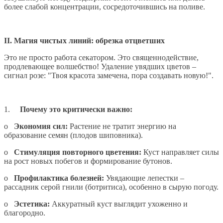
более слабой концентрации, сосредоточившись на поливе.
II. Магия чистых линий: обрезка отцветших
Это не просто работа секатором. Это священнодействие,
продлевающее волшебство! Удаление увядших цветов –
сигнал розе: "Твоя красота замечена, пора создавать новую!".
1.
Почему это критически важно:
o
Экономия сил:
Растение не тратит энергию на
образование семян (плодов шиповника).
o
Стимуляция повторного цветения:
Куст направляет силы
на рост новых побегов и формирование бутонов.
o
Профилактика болезней:
Увядающие лепестки –
рассадник серой гнили (ботритиса), особенно в сырую погоду.
o
Эстетика:
Аккуратный куст выглядит ухоженно и
благородно.