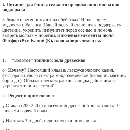
I. Питание для блистательного продолжения: июльская
подкормка
Забудьте о весенних азотных буйствах! Июль – время
мудрости и баланса. Нашей задачей становится поддержать
цветение, укрепить иммунитет перед осенью и помочь
вызреть молодым побегам.
Ключевые элементы июля –
Фосфор (P) и Калий (K), плюс микроэлементы.
1.
"Золотое" топливо: зола древесная
o
Почему?
Настоящий кладезь легкоусвояемого калия,
фосфора и целого спектра микроэлементов (кальций, магний,
бор и др.). Обладает легким раскисляющим действием и
укрепляет ткани растений.
o
Рецепт и применение:
§
Стакан (200-250 г) просеянной древесной золы залить 10
литрами горячей воды.
§
Настоять 3-5 дней, периодически помешивая.