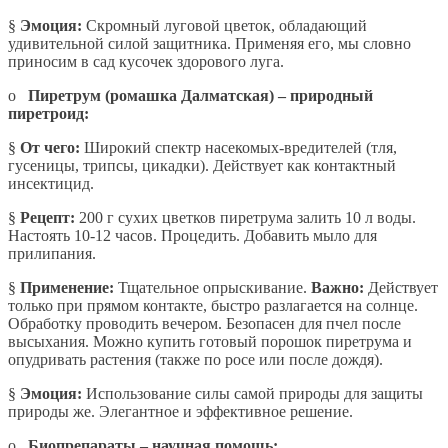
§
Эмоция:
Скромный луговой цветок, обладающий
удивительной силой защитника. Применяя его, мы словно
приносим в сад кусочек здорового луга.
o
Пиретрум (ромашка Далматская) – природный
пиретроид:
§
От чего:
Широкий спектр насекомых-вредителей (тля,
гусеницы, трипсы, цикадки). Действует как контактный
инсектицид.
§
Рецепт:
200 г сухих цветков пиретрума залить 10 л воды.
Настоять 10-12 часов. Процедить. Добавить мыло для
прилипания.
§
Применение:
Тщательное опрыскивание.
Важно:
Действует
только при прямом контакте, быстро разлагается на солнце.
Обработку проводить вечером. Безопасен для пчел после
высыхания. Можно купить готовый порошок пиретрума и
опудривать растения (также по росе или после дождя).
§
Эмоция:
Использование силы самой природы для защиты
природы же. Элегантное и эффективное решение.
o
Биопрепараты – научная помощь: