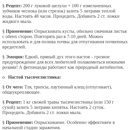
§
Рецепт:
200 г луковой шелухи + 100 г измельченных
зубчиков чеснока (или стрелок) залить 5 литрами теплой
воды. Настоять 48 часов. Процедить. Добавить 2 ст. ложки
жидкого мыла.
§
Применение:
Опрыскивать кусты, обильно смачивая листья
с обеих сторон. Повторять раз в 7-10 дней. Можно
использовать и для полива почвы для отпугивания почвенных
вредителей.
§
Эмоция:
Едкий, пряный дух этого настоя – грозное
предупреждение для всех любителей полакомиться нежными
розами! А фитонциды работают как природный антибиотик.
o
Настой тысячелистника:
§
От чего:
Тля, трипсы, паутинный клещ (отпугивает),
общеукрепляющее.
§
Рецепт:
1 кг свежей травы тысячелистника (или 150 г
сухой) залить 5 литрами кипятка. Настоять 2 суток.
Процедить. Добавить 2 ст. ложки мыла.
§
Применение:
Опрыскивание. Особенно эффективен в
начальной стадии заражения.