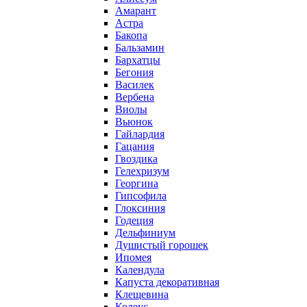
Амарант
Астра
Бакопа
Бальзамин
Бархатцы
Бегония
Василек
Вербена
Виолы
Вьюнок
Гайлардия
Гацания
Гвоздика
Гелехризум
Георгина
Гипсофила
Глоксиния
Годеция
Дельфиниум
Душистый горошек
Ипомея
Календула
Капуста декоративная
Клещевина
Колеус