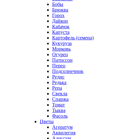
Бобы
Брюква
Горох
Дайкон
Кабачок
Капуста
Картофель (семена)
Кукуруза
Морковь
Огурец
Патиссон
Перец
Подсолнечник
Редис
Редька
Репа
Свекла
Спаржа
Томат
Тыква
Фасоль
Цветы
Агератум
Аквилегия
Алиссум