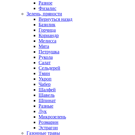
Разное
Физалис
Зелень, пряности
Вернуться назад
Базилик
Горчица
Кориандр
Мелисса
Мята
Петрушка
Рукола
Салат
Сельдерей
Тмин
Укроп
Чабер
Шалфей
Щавель
Шпинат
Разные
Лук
Микрозелень
Розмарин
Эстрагон
Газонные травы