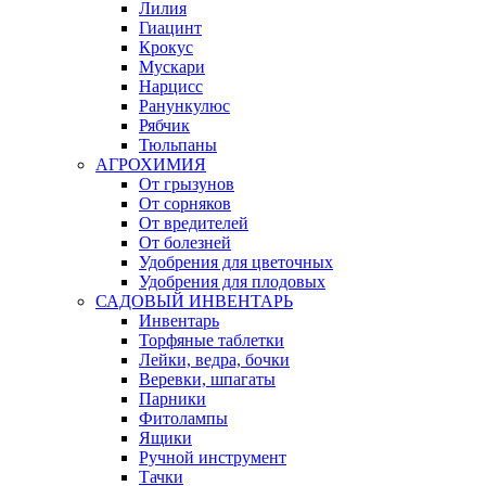
Лилия
Гиацинт
Крокус
Мускари
Нарцисс
Ранункулюс
Рябчик
Тюльпаны
АГРОХИМИЯ
От грызунов
От сорняков
От вредителей
От болезней
Удобрения для цветочных
Удобрения для плодовых
САДОВЫЙ ИНВЕНТАРЬ
Инвентарь
Торфяные таблетки
Лейки, ведра, бочки
Веревки, шпагаты
Парники
Фитолампы
Ящики
Ручной инструмент
Тачки