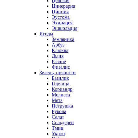
Целозия
Цинерария
Цинния
Эустома
Эхинацея
Эшшольция
Ягоды
Земляника
Арбуз
Клюква
Дыня
Разное
Физалис
Зелень, пряности
Базилик
Горчица
Кориандр
Мелисса
Мята
Петрушка
Рукола
Салат
Сельдерей
Тмин
Укроп