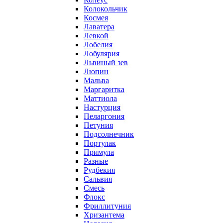
Колокольчик
Космея
Лаватера
Левкой
Лобелия
Лобулярия
Львиный зев
Люпин
Мальва
Маргаритка
Маттиола
Настурция
Пеларгония
Петуния
Подсолнечник
Портулак
Примула
Разные
Рудбекия
Сальвия
Смесь
Флокс
Фриллитуния
Хризантема