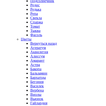
Подсолнечник
Редис
Редька
Репа
Свекла
Спаржа
Томат
Тыква
Фасоль
Цветы
Вернуться назад
Агератум
Аквилегия
Алиссум
Амарант
Астра
Бакопа
Бальзамин
Бархатцы
Бегония
Василек
Вербена
Виолы
Вьюнок
Гайлардия