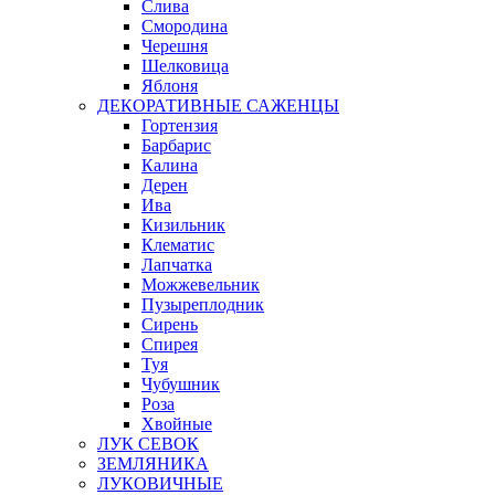
Слива
Смородина
Черешня
Шелковица
Яблоня
ДЕКОРАТИВНЫЕ САЖЕНЦЫ
Гортензия
Барбарис
Калина
Дерен
Ива
Кизильник
Клематис
Лапчатка
Можжевельник
Пузыреплодник
Сирень
Спирея
Туя
Чубушник
Роза
Хвойные
ЛУК СЕВОК
ЗЕМЛЯНИКА
ЛУКОВИЧНЫЕ