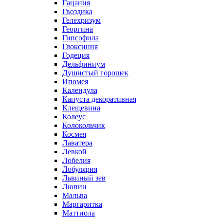
Гацания
Гвоздика
Гелехризум
Георгина
Гипсофила
Глоксиния
Годеция
Дельфиниум
Душистый горошек
Ипомея
Календула
Капуста декоративная
Клещевина
Колеус
Колокольчик
Космея
Лаватера
Левкой
Лобелия
Лобулярия
Львиный зев
Люпин
Мальва
Маргаритка
Маттиола