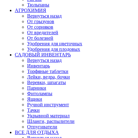
Тюльпаны
АГРОХИМИЯ
Вернуться назад
От грызунов
От сорняков
От вредителей
От болезней
Удобрения для цветочных
Удобрения для плодовых
САДОВЫЙ ИНВЕНТАРЬ
Вернуться назад
Инвентарь
Торфяные таблетки
Лейки, ведра, бочки
Веревки, шпагаты
Парники
Фитолампы
Ящики
Ручной инструмент
Тачки
Укрывной материал
Шланги, распылители
Отпугиватели
ВСЕ ДЛЯ ОТДЫХА
Вернуться назад