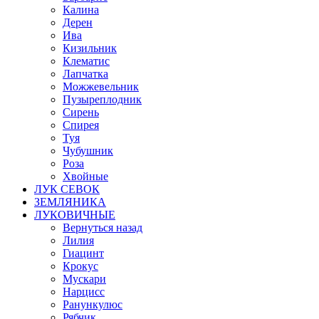
Калина
Дерен
Ива
Кизильник
Клематис
Лапчатка
Можжевельник
Пузыреплодник
Сирень
Спирея
Туя
Чубушник
Роза
Хвойные
ЛУК СЕВОК
ЗЕМЛЯНИКА
ЛУКОВИЧНЫЕ
Вернуться назад
Лилия
Гиацинт
Крокус
Мускари
Нарцисс
Ранункулюс
Рябчик