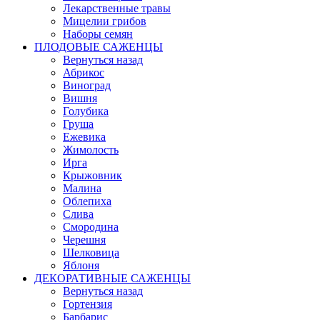
Лекарственные травы
Мицелии грибов
Наборы семян
ПЛОДОВЫЕ САЖЕНЦЫ
Вернуться назад
Абрикос
Виноград
Вишня
Голубика
Груша
Ежевика
Жимолость
Ирга
Крыжовник
Малина
Облепиха
Слива
Смородина
Черешня
Шелковица
Яблоня
ДЕКОРАТИВНЫЕ САЖЕНЦЫ
Вернуться назад
Гортензия
Барбарис