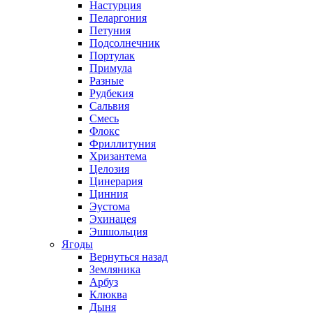
Настурция
Пеларгония
Петуния
Подсолнечник
Портулак
Примула
Разные
Рудбекия
Сальвия
Смесь
Флокс
Фриллитуния
Хризантема
Целозия
Цинерария
Цинния
Эустома
Эхинацея
Эшшольция
Ягоды
Вернуться назад
Земляника
Арбуз
Клюква
Дыня