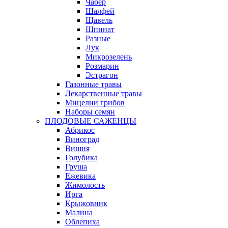
Чабер
Шалфей
Щавель
Шпинат
Разные
Лук
Микрозелень
Розмарин
Эстрагон
Газонные травы
Лекарственные травы
Мицелии грибов
Наборы семян
ПЛОДОВЫЕ САЖЕНЦЫ
Абрикос
Виноград
Вишня
Голубика
Груша
Ежевика
Жимолость
Ирга
Крыжовник
Малина
Облепиха