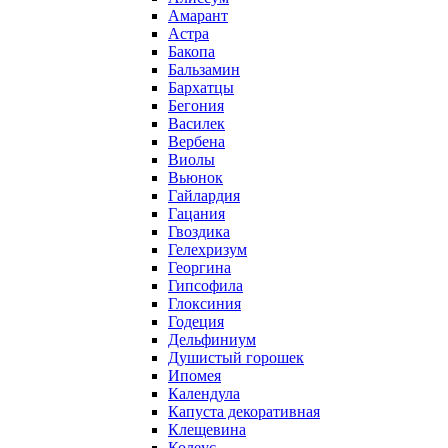
Амарант
Астра
Бакопа
Бальзамин
Бархатцы
Бегония
Василек
Вербена
Виолы
Вьюнок
Гайлардия
Гацания
Гвоздика
Гелехризум
Георгина
Гипсофила
Глоксиния
Годеция
Дельфиниум
Душистый горошек
Ипомея
Календула
Капуста декоративная
Клещевина
Колеус