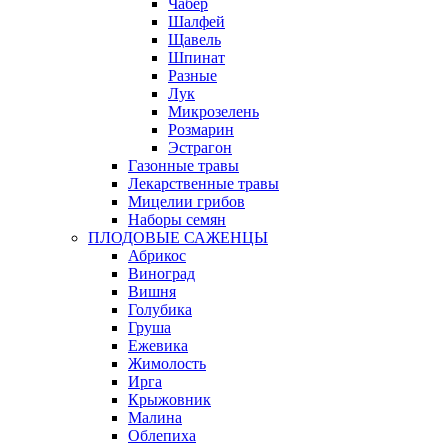
Чабер
Шалфей
Щавель
Шпинат
Разные
Лук
Микрозелень
Розмарин
Эстрагон
Газонные травы
Лекарственные травы
Мицелии грибов
Наборы семян
ПЛОДОВЫЕ САЖЕНЦЫ
Абрикос
Виноград
Вишня
Голубика
Груша
Ежевика
Жимолость
Ирга
Крыжовник
Малина
Облепиха