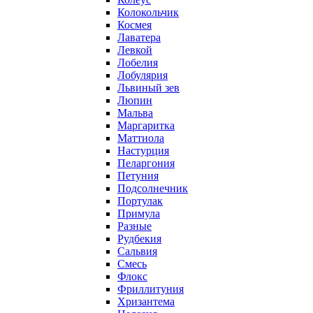
Колокольчик
Космея
Лаватера
Левкой
Лобелия
Лобулярия
Львиный зев
Люпин
Мальва
Маргаритка
Маттиола
Настурция
Пеларгония
Петуния
Подсолнечник
Портулак
Примула
Разные
Рудбекия
Сальвия
Смесь
Флокс
Фриллитуния
Хризантема