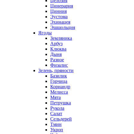
Целозия
Цинерария
Цинния
Эустома
Эхинацея
Эшшольция
Ягоды
Земляника
Арбуз
Клюква
Дыня
Разное
Физалис
Зелень, пряности
Базилик
Горчица
Кориандр
Мелисса
Мята
Петрушка
Рукола
Салат
Сельдерей
Тмин
Укроп