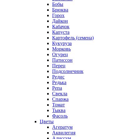
Бобы
Брюква
Горох
Дайкон
Кабачок
Капуста
Картофель (семена)
Кукуруза
Морковь
Огурец
Патиссон
Перец
Подсолнечник
Редис
Редька
Репа
Свекла
Спаржа
Томат
Тыква
Фасоль
Цветы
Агератум
Аквилегия
Алиссум