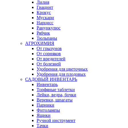
Лилия
Гиацинт
Крокус
Мускари
Нарцисс
Ранункулюс
Рябчик
Тюльпаны
АГРОХИМИЯ
От грызунов
От сорняков
От вредителей
От болезней
Удобрения для цветочных
Удобрения для плодовых
САДОВЫЙ ИНВЕНТАРЬ
Инвентарь
Торфяные таблетки
Лейки, ведра, бочки
Веревки, шпагаты
Парники
Фитолампы
Ящики
Ручной инструмент
Тачки