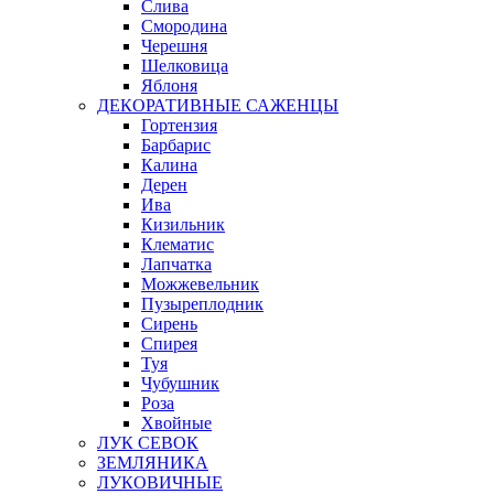
Слива
Смородина
Черешня
Шелковица
Яблоня
ДЕКОРАТИВНЫЕ САЖЕНЦЫ
Гортензия
Барбарис
Калина
Дерен
Ива
Кизильник
Клематис
Лапчатка
Можжевельник
Пузыреплодник
Сирень
Спирея
Туя
Чубушник
Роза
Хвойные
ЛУК СЕВОК
ЗЕМЛЯНИКА
ЛУКОВИЧНЫЕ