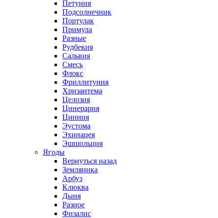
Петуния
Подсолнечник
Портулак
Примула
Разные
Рудбекия
Сальвия
Смесь
Флокс
Фриллитуния
Хризантема
Целозия
Цинерария
Цинния
Эустома
Эхинацея
Эшшольция
Ягоды
Вернуться назад
Земляника
Арбуз
Клюква
Дыня
Разное
Физалис