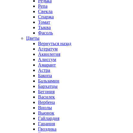
Редька
Репа
Свекла
Спаржа
Томат
Тыква
Фасоль
Цветы
Вернуться назад
Агератум
Аквилегия
Алиссум
Амарант
Астра
Бакопа
Бальзамин
Бархатцы
Бегония
Василек
Вербена
Виолы
Вьюнок
Гайлардия
Гацания
Гвоздика