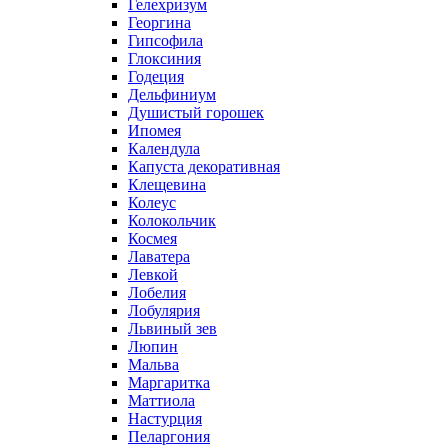
Гелехризум
Георгина
Гипсофила
Глоксиния
Годеция
Дельфиниум
Душистый горошек
Ипомея
Календула
Капуста декоративная
Клещевина
Колеус
Колокольчик
Космея
Лаватера
Левкой
Лобелия
Лобулярия
Львиный зев
Люпин
Мальва
Маргаритка
Маттиола
Настурция
Пеларгония