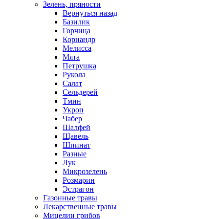
Зелень, пряности
Вернуться назад
Базилик
Горчица
Кориандр
Мелисса
Мята
Петрушка
Рукола
Салат
Сельдерей
Тмин
Укроп
Чабер
Шалфей
Щавель
Шпинат
Разные
Лук
Микрозелень
Розмарин
Эстрагон
Газонные травы
Лекарственные травы
Мицелии грибов