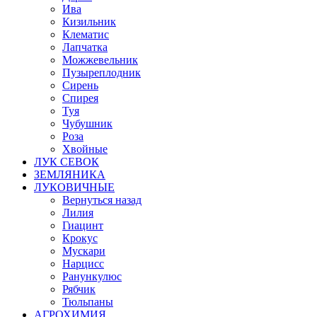
Ива
Кизильник
Клематис
Лапчатка
Можжевельник
Пузыреплодник
Сирень
Спирея
Туя
Чубушник
Роза
Хвойные
ЛУК СЕВОК
ЗЕМЛЯНИКА
ЛУКОВИЧНЫЕ
Вернуться назад
Лилия
Гиацинт
Крокус
Мускари
Нарцисс
Ранункулюс
Рябчик
Тюльпаны
АГРОХИМИЯ