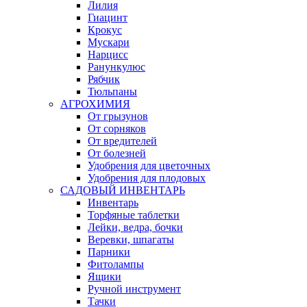
Лилия
Гиацинт
Крокус
Мускари
Нарцисс
Ранункулюс
Рябчик
Тюльпаны
АГРОХИМИЯ
От грызунов
От сорняков
От вредителей
От болезней
Удобрения для цветочных
Удобрения для плодовых
САДОВЫЙ ИНВЕНТАРЬ
Инвентарь
Торфяные таблетки
Лейки, ведра, бочки
Веревки, шпагаты
Парники
Фитолампы
Ящики
Ручной инструмент
Тачки