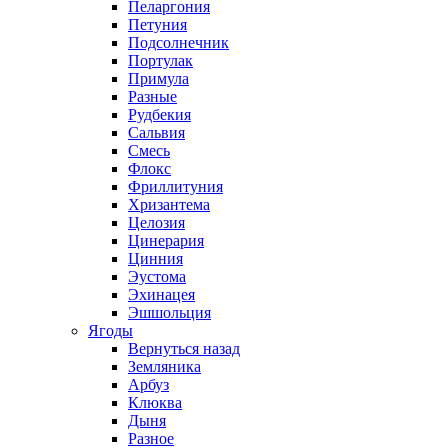
Пеларгония
Петуния
Подсолнечник
Портулак
Примула
Разные
Рудбекия
Сальвия
Смесь
Флокс
Фриллитуния
Хризантема
Целозия
Цинерария
Цинния
Эустома
Эхинацея
Эшшольция
Ягоды
Вернуться назад
Земляника
Арбуз
Клюква
Дыня
Разное