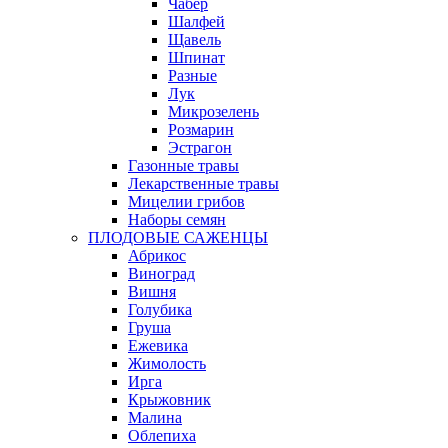
Чабер
Шалфей
Щавель
Шпинат
Разные
Лук
Микрозелень
Розмарин
Эстрагон
Газонные травы
Лекарственные травы
Мицелии грибов
Наборы семян
ПЛОДОВЫЕ САЖЕНЦЫ
Абрикос
Виноград
Вишня
Голубика
Груша
Ежевика
Жимолость
Ирга
Крыжовник
Малина
Облепиха