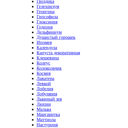
Гвоздика
Гелехризум
Георгина
Гипсофила
Глоксиния
Годеция
Дельфиниум
Душистый горошек
Ипомея
Календула
Капуста декоративная
Клещевина
Колеус
Колокольчик
Космея
Лаватера
Левкой
Лобелия
Лобулярия
Львиный зев
Люпин
Мальва
Маргаритка
Маттиола
Настурция