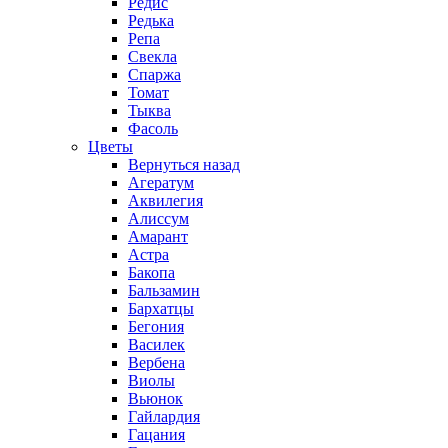
Редис
Редька
Репа
Свекла
Спаржа
Томат
Тыква
Фасоль
Цветы
Вернуться назад
Агератум
Аквилегия
Алиссум
Амарант
Астра
Бакопа
Бальзамин
Бархатцы
Бегония
Василек
Вербена
Виолы
Вьюнок
Гайлардия
Гацания