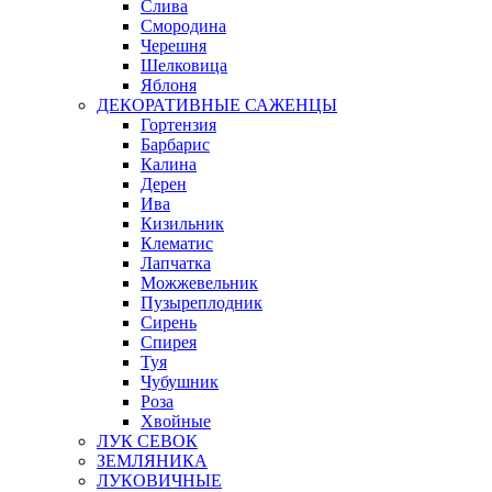
Слива
Смородина
Черешня
Шелковица
Яблоня
ДЕКОРАТИВНЫЕ САЖЕНЦЫ
Гортензия
Барбарис
Калина
Дерен
Ива
Кизильник
Клематис
Лапчатка
Можжевельник
Пузыреплодник
Сирень
Спирея
Туя
Чубушник
Роза
Хвойные
ЛУК СЕВОК
ЗЕМЛЯНИКА
ЛУКОВИЧНЫЕ