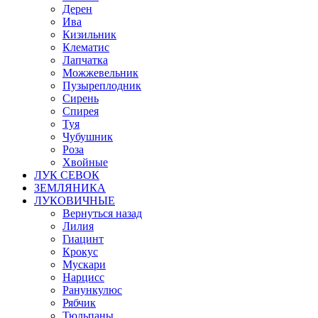
Дерен
Ива
Кизильник
Клематис
Лапчатка
Можжевельник
Пузыреплодник
Сирень
Спирея
Туя
Чубушник
Роза
Хвойные
ЛУК СЕВОК
ЗЕМЛЯНИКА
ЛУКОВИЧНЫЕ
Вернуться назад
Лилия
Гиацинт
Крокус
Мускари
Нарцисс
Ранункулюс
Рябчик
Тюльпаны