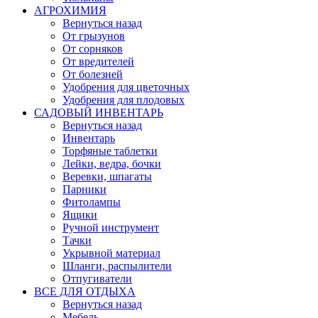
АГРОХИМИЯ
Вернуться назад
От грызунов
От сорняков
От вредителей
От болезней
Удобрения для цветочных
Удобрения для плодовых
САДОВЫЙ ИНВЕНТАРЬ
Вернуться назад
Инвентарь
Торфяные таблетки
Лейки, ведра, бочки
Веревки, шпагаты
Парники
Фитолампы
Ящики
Ручной инструмент
Тачки
Укрывной материал
Шланги, распылители
Отпугиватели
ВСЕ ДЛЯ ОТДЫХА
Вернуться назад
Мебель