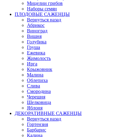
Мицелии грибов
Наборы семян
ПЛОДОВЫЕ САЖЕНЦЫ
Вернуться назад
Абрикос
Виноград
Вишня
Голубика
Груша
Ежевика
Жимолость
Ирга
Крыжовник
Малина
Облепиха
Слива
Смородина
Черешня
Шелковица
Яблоня
ДЕКОРАТИВНЫЕ САЖЕНЦЫ
Вернуться назад
Гортензия
Барбарис
Калина