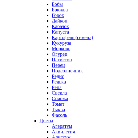
Бобы
Брюква
Горох
Дайкон
Кабачок
Капуста
Картофель (семена)
Кукуруза
Морковь
Огурец
Патиссон
Перец
Подсолнечник
Редис
Редька
Репа
Свекла
Спаржа
Томат
Тыква
Фасоль
Цветы
Агератум
Аквилегия
Алиссум