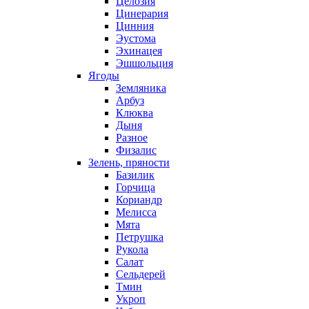
Целозия
Цинерария
Цинния
Эустома
Эхинацея
Эшшольция
Ягоды
Земляника
Арбуз
Клюква
Дыня
Разное
Физалис
Зелень, пряности
Базилик
Горчица
Кориандр
Мелисса
Мята
Петрушка
Рукола
Салат
Сельдерей
Тмин
Укроп