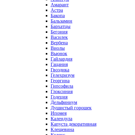
Амарант
Астра
Бакопа
Бальзамин
Бархатцы
Бегония
Василек
Вербена
Виолы
Вьюнок
Гайлардия
Гацания
Гвоздика
Гелехризум
Георгина
Гипсофила
Глоксиния
Годеция
Дельфиниум
Душистый горошек
Ипомея
Календула
Капуста декоративная
Клещевина
Колеус