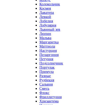
Колокольчик
Космея
Лаватера
Левкой
Лобелия
Лобулярия
Львиный зев
Люпин
Мальва
Маргаритка
Маттиола
Настурция
Пеларгония
Петуния
Подсолнечник
Портулак
Примула
Разные
Рудбекия
Сальвия
Смесь
Флокс
Фриллитуния
Хризантема