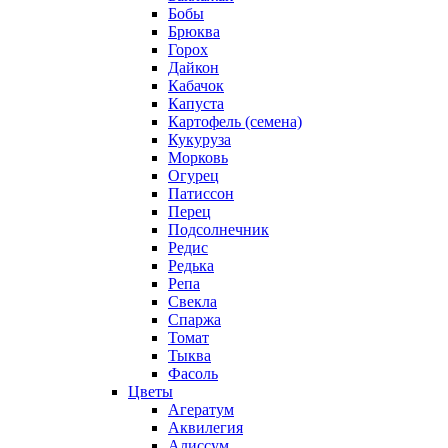
Бобы
Брюква
Горох
Дайкон
Кабачок
Капуста
Картофель (семена)
Кукуруза
Морковь
Огурец
Патиссон
Перец
Подсолнечник
Редис
Редька
Репа
Свекла
Спаржа
Томат
Тыква
Фасоль
Цветы
Агератум
Аквилегия
Алиссум