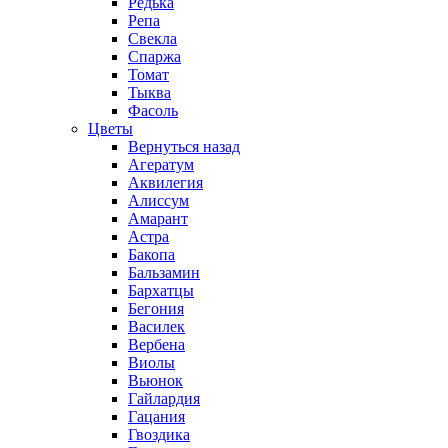
Редька
Репа
Свекла
Спаржа
Томат
Тыква
Фасоль
Цветы
Вернуться назад
Агератум
Аквилегия
Алиссум
Амарант
Астра
Бакопа
Бальзамин
Бархатцы
Бегония
Василек
Вербена
Виолы
Вьюнок
Гайлардия
Гацания
Гвоздика