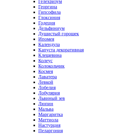
Гелехризум
Георгина
Гипсофила
Глоксиния
Годеция
Дельфиниум
Душистый горошек
Ипомея
Календула
Капуста декоративная
Клещевина
Колеус
Колокольчик
Космея
Лаватера
Левкой
Лобелия
Лобулярия
Львиный зев
Люпин
Мальва
Маргаритка
Маттиола
Настурция
Пеларгония