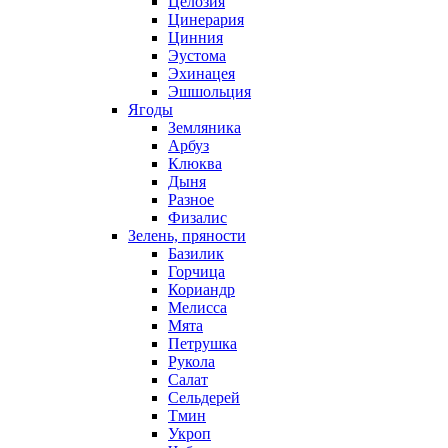
Целозия
Цинерария
Цинния
Эустома
Эхинацея
Эшшольция
Ягоды
Земляника
Арбуз
Клюква
Дыня
Разное
Физалис
Зелень, пряности
Базилик
Горчица
Кориандр
Мелисса
Мята
Петрушка
Рукола
Салат
Сельдерей
Тмин
Укроп