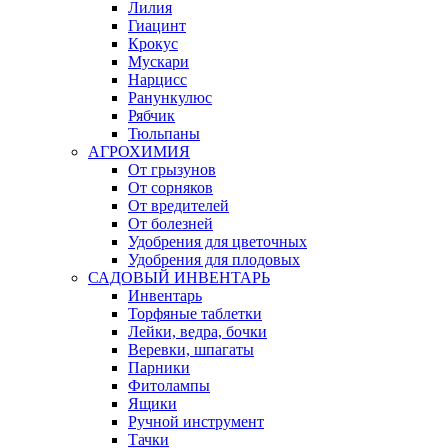
Лилия
Гиацинт
Крокус
Мускари
Нарцисс
Ранункулюс
Рябчик
Тюльпаны
АГРОХИМИЯ
От грызунов
От сорняков
От вредителей
От болезней
Удобрения для цветочных
Удобрения для плодовых
САДОВЫЙ ИНВЕНТАРЬ
Инвентарь
Торфяные таблетки
Лейки, ведра, бочки
Веревки, шпагаты
Парники
Фитолампы
Ящики
Ручной инструмент
Тачки