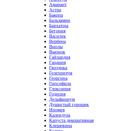
Амарант
Астра
Бакопа
Бальзамин
Бархатцы
Бегония
Василек
Вербена
Виолы
Вьюнок
Гайлардия
Гацания
Гвоздика
Гелехризум
Георгина
Гипсофила
Глоксиния
Годеция
Дельфиниум
Душистый горошек
Ипомея
Календула
Капуста декоративная
Клещевина
Колеус