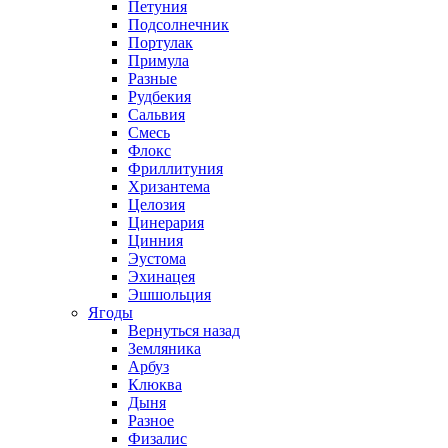
Петуния
Подсолнечник
Портулак
Примула
Разные
Рудбекия
Сальвия
Смесь
Флокс
Фриллитуния
Хризантема
Целозия
Цинерария
Цинния
Эустома
Эхинацея
Эшшольция
Ягоды
Вернуться назад
Земляника
Арбуз
Клюква
Дыня
Разное
Физалис