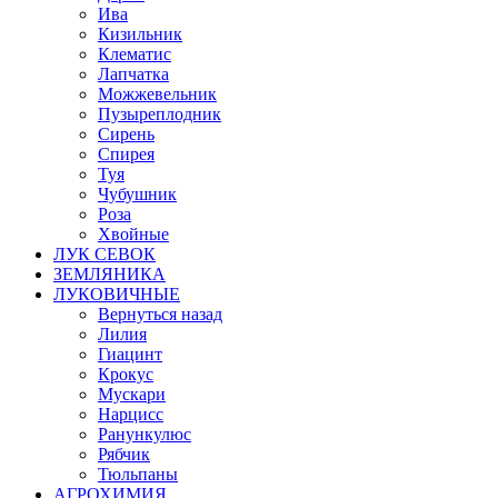
Ива
Кизильник
Клематис
Лапчатка
Можжевельник
Пузыреплодник
Сирень
Спирея
Туя
Чубушник
Роза
Хвойные
ЛУК СЕВОК
ЗЕМЛЯНИКА
ЛУКОВИЧНЫЕ
Вернуться назад
Лилия
Гиацинт
Крокус
Мускари
Нарцисс
Ранункулюс
Рябчик
Тюльпаны
АГРОХИМИЯ