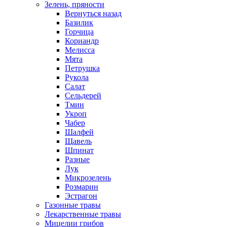
Зелень, пряности
Вернуться назад
Базилик
Горчица
Кориандр
Мелисса
Мята
Петрушка
Рукола
Салат
Сельдерей
Тмин
Укроп
Чабер
Шалфей
Щавель
Шпинат
Разные
Лук
Микрозелень
Розмарин
Эстрагон
Газонные травы
Лекарственные травы
Мицелии грибов