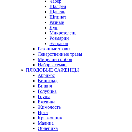
Чабер
Шалфей
Щавель
Шпинат
Разные
Лук
Микрозелень
Розмарин
Эстрагон
Газонные травы
Лекарственные травы
Мицелии грибов
Наборы семян
ПЛОДОВЫЕ САЖЕНЦЫ
Абрикос
Виноград
Вишня
Голубика
Груша
Ежевика
Жимолость
Ирга
Крыжовник
Малина
Облепиха