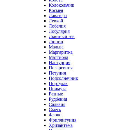
Колокольчик
Космея
Лаватера
Левкой
Лобелия
Лобулярия
Львиный зев
Люпин
Мальва
Маргаритка
Маттиола
Настурция
Пеларгония
Петуния
Подсолнечник
Портулак
Примула
Разные
Рудбекия
Сальвия
Смесь
Флокс
Фриллитуния
Хризантема