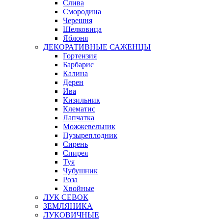
Слива
Смородина
Черешня
Шелковица
Яблоня
ДЕКОРАТИВНЫЕ САЖЕНЦЫ
Гортензия
Барбарис
Калина
Дерен
Ива
Кизильник
Клематис
Лапчатка
Можжевельник
Пузыреплодник
Сирень
Спирея
Туя
Чубушник
Роза
Хвойные
ЛУК СЕВОК
ЗЕМЛЯНИКА
ЛУКОВИЧНЫЕ