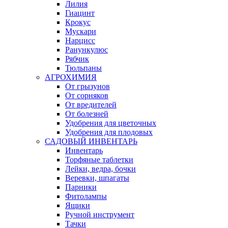
Лилия
Гиацинт
Крокус
Мускари
Нарцисс
Ранункулюс
Рябчик
Тюльпаны
АГРОХИМИЯ
От грызунов
От сорняков
От вредителей
От болезней
Удобрения для цветочных
Удобрения для плодовых
САДОВЫЙ ИНВЕНТАРЬ
Инвентарь
Торфяные таблетки
Лейки, ведра, бочки
Веревки, шпагаты
Парники
Фитолампы
Ящики
Ручной инструмент
Тачки