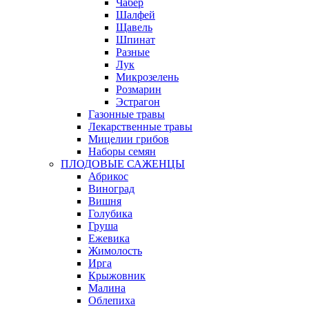
Чабер
Шалфей
Щавель
Шпинат
Разные
Лук
Микрозелень
Розмарин
Эстрагон
Газонные травы
Лекарственные травы
Мицелии грибов
Наборы семян
ПЛОДОВЫЕ САЖЕНЦЫ
Абрикос
Виноград
Вишня
Голубика
Груша
Ежевика
Жимолость
Ирга
Крыжовник
Малина
Облепиха