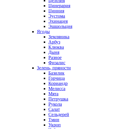
Целозия
Цинерария
Цинния
Эустома
Эхинацея
Эшшольция
Ягоды
Земляника
Арбуз
Клюква
Дыня
Разное
Физалис
Зелень, пряности
Базилик
Горчица
Кориандр
Мелисса
Мята
Петрушка
Рукола
Салат
Сельдерей
Тмин
Укроп