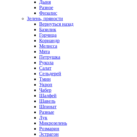
Дыня
Разное
Физалис
Зелень, пряности
Вернуться назад
Базилик
Горчица
Кориандр
Мелисса
Мята
Петрушка
Рукола
Салат
Сельдерей
Тмин
Укроп
Чабер
Шалфей
Щавель
Шпинат
Разные
Лук
Микрозелень
Розмарин
Эстрагон