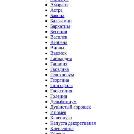
Амарант
Астра
Бакопа
Бальзамин
Бархатцы
Бегония
Василек
Вербена
Виолы
Вьюнок
Гайлардия
Гацания
Гвоздика
Гелехризум
Георгина
Гипсофила
Глоксиния
Годеция
Дельфиниум
Душистый горошек
Ипомея
Календула
Капуста декоративная
Клещевина
Колеус