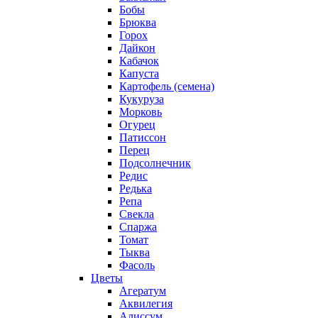
Бобы
Брюква
Горох
Дайкон
Кабачок
Капуста
Картофель (семена)
Кукуруза
Морковь
Огурец
Патиссон
Перец
Подсолнечник
Редис
Редька
Репа
Свекла
Спаржа
Томат
Тыква
Фасоль
Цветы
Агератум
Аквилегия
Алиссум