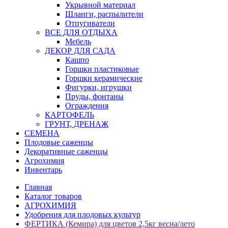
Укрывной материал
Шланги, распылители
Отпугиватели
ВСЕ ДЛЯ ОТДЫХА
Мебель
ДЕКОР ДЛЯ САДА
Кашпо
Горшки пластиковые
Горшки керамические
Фигурки, игрушки
Пруды, фонтаны
Ограждения
КАРТОФЕЛЬ
ГРУНТ, ДРЕНАЖ
СЕМЕНА
Плодовые саженцы
Декоративные саженцы
Агрохимия
Инвентарь
Главная
Каталог товаров
АГРОХИМИЯ
Удобрения для плодовых культур
ФЕРТИКА (Кемира) для цветов 2,5кг весна/лето