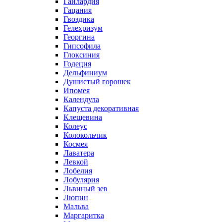
Гайлардия
Гацания
Гвоздика
Гелехризум
Георгина
Гипсофила
Глоксиния
Годеция
Дельфиниум
Душистый горошек
Ипомея
Календула
Капуста декоративная
Клещевина
Колеус
Колокольчик
Космея
Лаватера
Левкой
Лобелия
Лобулярия
Львиный зев
Люпин
Мальва
Маргаритка