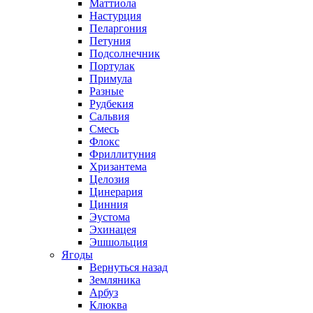
Маттиола
Настурция
Пеларгония
Петуния
Подсолнечник
Портулак
Примула
Разные
Рудбекия
Сальвия
Смесь
Флокс
Фриллитуния
Хризантема
Целозия
Цинерария
Цинния
Эустома
Эхинацея
Эшшольция
Ягоды
Вернуться назад
Земляника
Арбуз
Клюква