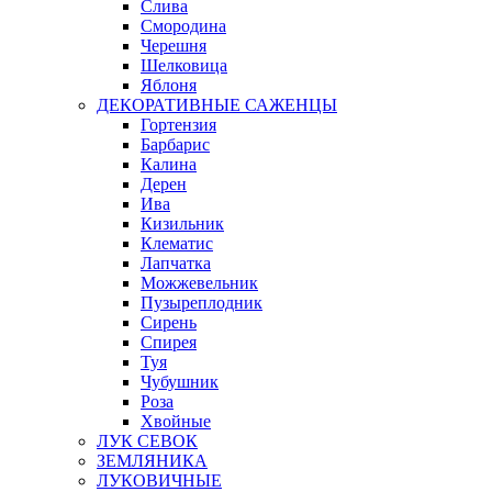
Слива
Смородина
Черешня
Шелковица
Яблоня
ДЕКОРАТИВНЫЕ САЖЕНЦЫ
Гортензия
Барбарис
Калина
Дерен
Ива
Кизильник
Клематис
Лапчатка
Можжевельник
Пузыреплодник
Сирень
Спирея
Туя
Чубушник
Роза
Хвойные
ЛУК СЕВОК
ЗЕМЛЯНИКА
ЛУКОВИЧНЫЕ