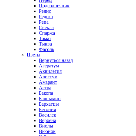
Перец
Подсолнечник
Редис
Редька
Репа
Свекла
Спаржа
Томат
Тыква
Фасоль
Цветы
Вернуться назад
Агератум
Аквилегия
Алиссум
Амарант
Астра
Бакопа
Бальзамин
Бархатцы
Бегония
Василек
Вербена
Виолы
Вьюнок