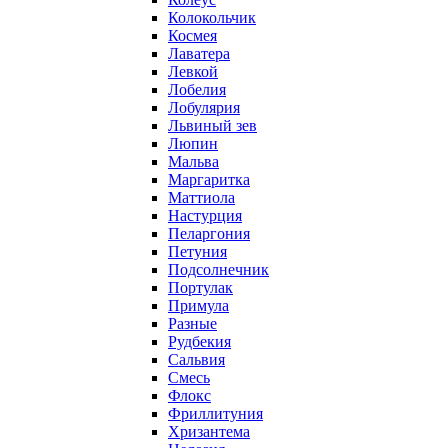
Колокольчик
Космея
Лаватера
Левкой
Лобелия
Лобулярия
Львиный зев
Люпин
Мальва
Маргаритка
Маттиола
Настурция
Пеларгония
Петуния
Подсолнечник
Портулак
Примула
Разные
Рудбекия
Сальвия
Смесь
Флокс
Фриллитуния
Хризантема