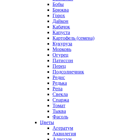
Бобы
Брюква
Горох
Дайкон
Кабачок
Капуста
Картофель (семена)
Кукуруза
Морковь
Огурец
Патиссон
Перец
Подсолнечник
Редис
Редька
Репа
Свекла
Спаржа
Томат
Тыква
Фасоль
Цветы
Агератум
Аквилегия
Алиссум