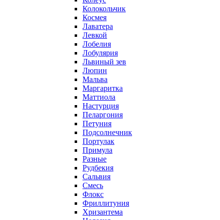
Колокольчик
Космея
Лаватера
Левкой
Лобелия
Лобулярия
Львиный зев
Люпин
Мальва
Маргаритка
Маттиола
Настурция
Пеларгония
Петуния
Подсолнечник
Портулак
Примула
Разные
Рудбекия
Сальвия
Смесь
Флокс
Фриллитуния
Хризантема