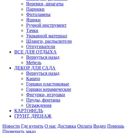
Веревки, шпагаты
Парники
Фитолампы
Ящики
Ручной инструмент
Тачки
Укрывной материал
Шланги, распылители
Отпугиватели
ВСЕ ДЛЯ ОТДЫХА
Вернуться назад
Мебель
ДЕКОР ДЛЯ САДА
Вернуться назад
Кашпо
Горшки пластиковые
Горшки керамические
Фигурки, игрушки
Пруды, фонтаны
Ограждения
КАРТОФЕЛЬ
ГРУНТ, ДРЕНАЖ
Новости
Где купить
О нас
Доставка
Оплата
Видео
Помощь
Проверить заказ