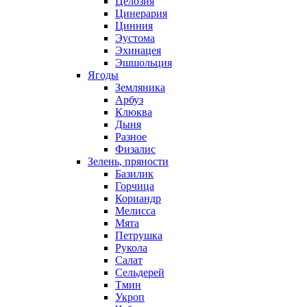
Целозия
Цинерария
Цинния
Эустома
Эхинацея
Эшшольция
Ягоды
Земляника
Арбуз
Клюква
Дыня
Разное
Физалис
Зелень, пряности
Базилик
Горчица
Кориандр
Мелисса
Мята
Петрушка
Рукола
Салат
Сельдерей
Тмин
Укроп