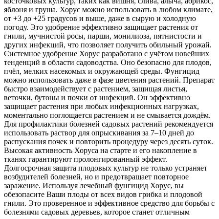
косточковых культур, таких как вишня, слива, алыча, абрикос,
яблоня и груша. Хорус можно использовать в любом климате,
от +3 до +25 градусов и выше, даже в сырую и холодную
погоду. Это удобрение эффективно защищает растения от
гнили, мучнистой росы, парши, монилиоза, пятнистости и
других инфекций, что позволяет получить обильный урожай.
Системное удобрение Хорус разработано с учётом новейших
тенденций в области садоводства. Оно безопасно для плодов,
пчёл, мелких насекомых и окружающей среды. Фунгицид
можно использовать даже в фазе цветения растений. Препарат
быстро взаимодействует с растением, защищая листья,
веточки, бутоны и почки от инфекций. Он эффективно
защищает растения при любых инфекционных нагрузках,
моментально поглощается растением и не смывается дождём.
Для профилактики болезней садовых растений рекомендуется
использовать раствор для опрыскивания за 7–10 дней до
распускания почек и повторить процедуру через десять суток.
Высокая активность Хоруса на старте и его накопление в
тканях гарантируют пролонгированный эффект.
Долгосрочная защита плодовых культур не только устраняет
возбудителей болезней, но и предотвращает повторное
заражение. Используя лечебный фунгицид Хорус, вы
обезопасите Ваши плоды от всех видов грибка и плодовой
гнили. Это проверенное и эффективное средство для борьбы с
болезнями садовых деревьев, которое станет отличным