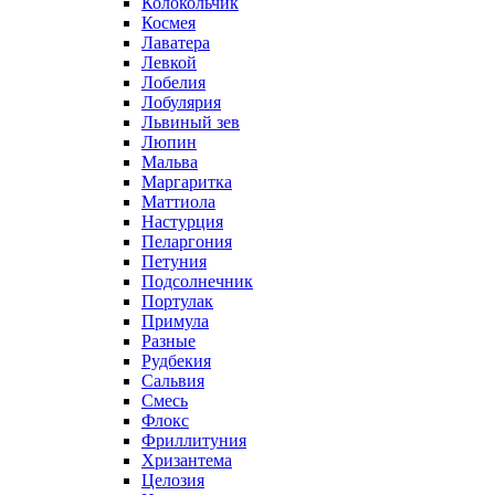
Колокольчик
Космея
Лаватера
Левкой
Лобелия
Лобулярия
Львиный зев
Люпин
Мальва
Маргаритка
Маттиола
Настурция
Пеларгония
Петуния
Подсолнечник
Портулак
Примула
Разные
Рудбекия
Сальвия
Смесь
Флокс
Фриллитуния
Хризантема
Целозия