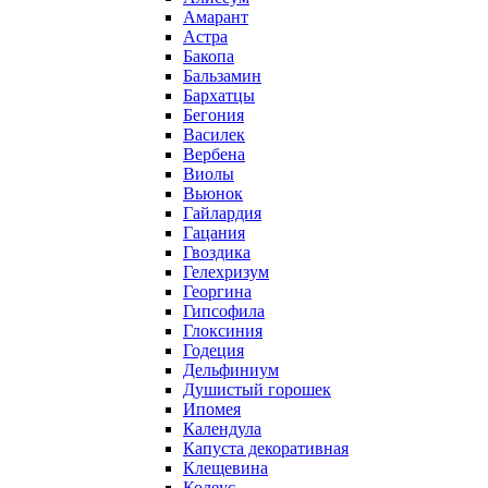
Амарант
Астра
Бакопа
Бальзамин
Бархатцы
Бегония
Василек
Вербена
Виолы
Вьюнок
Гайлардия
Гацания
Гвоздика
Гелехризум
Георгина
Гипсофила
Глоксиния
Годеция
Дельфиниум
Душистый горошек
Ипомея
Календула
Капуста декоративная
Клещевина
Колеус