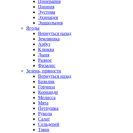
Цинерария
Цинния
Эустома
Эхинацея
Эшшольция
Ягоды
Вернуться назад
Земляника
Арбуз
Клюква
Дыня
Разное
Физалис
Зелень, пряности
Вернуться назад
Базилик
Горчица
Кориандр
Мелисса
Мята
Петрушка
Рукола
Салат
Сельдерей
Тмин