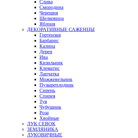
Слива
Смородина
Черешня
Шелковица
Яблоня
ДЕКОРАТИВНЫЕ САЖЕНЦЫ
Гортензия
Барбарис
Калина
Дерен
Ива
Кизильник
Клематис
Лапчатка
Можжевельник
Пузыреплодник
Сирень
Спирея
Туя
Чубушник
Роза
Хвойные
ЛУК СЕВОК
ЗЕМЛЯНИКА
ЛУКОВИЧНЫЕ