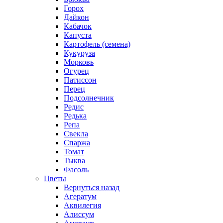
Горох
Дайкон
Кабачок
Капуста
Картофель (семена)
Кукуруза
Морковь
Огурец
Патиссон
Перец
Подсолнечник
Редис
Редька
Репа
Свекла
Спаржа
Томат
Тыква
Фасоль
Цветы
Вернуться назад
Агератум
Аквилегия
Алиссум