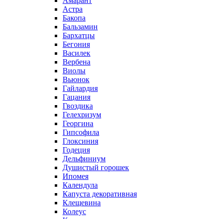
Амарант
Астра
Бакопа
Бальзамин
Бархатцы
Бегония
Василек
Вербена
Виолы
Вьюнок
Гайлардия
Гацания
Гвоздика
Гелехризум
Георгина
Гипсофила
Глоксиния
Годеция
Дельфиниум
Душистый горошек
Ипомея
Календула
Капуста декоративная
Клещевина
Колеус