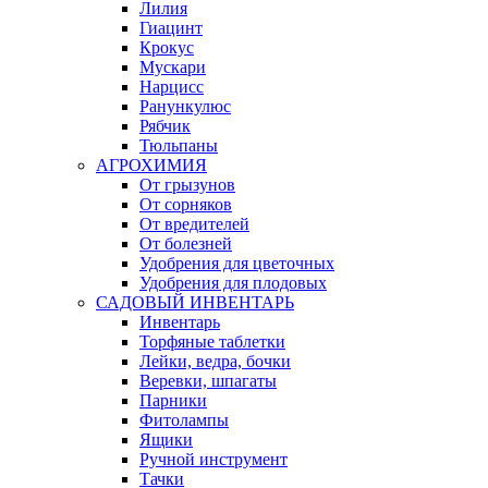
Лилия
Гиацинт
Крокус
Мускари
Нарцисс
Ранункулюс
Рябчик
Тюльпаны
АГРОХИМИЯ
От грызунов
От сорняков
От вредителей
От болезней
Удобрения для цветочных
Удобрения для плодовых
САДОВЫЙ ИНВЕНТАРЬ
Инвентарь
Торфяные таблетки
Лейки, ведра, бочки
Веревки, шпагаты
Парники
Фитолампы
Ящики
Ручной инструмент
Тачки