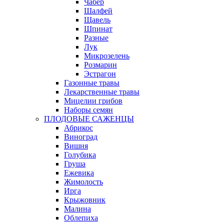
Чабер
Шалфей
Щавель
Шпинат
Разные
Лук
Микрозелень
Розмарин
Эстрагон
Газонные травы
Лекарственные травы
Мицелии грибов
Наборы семян
ПЛОДОВЫЕ САЖЕНЦЫ
Абрикос
Виноград
Вишня
Голубика
Груша
Ежевика
Жимолость
Ирга
Крыжовник
Малина
Облепиха