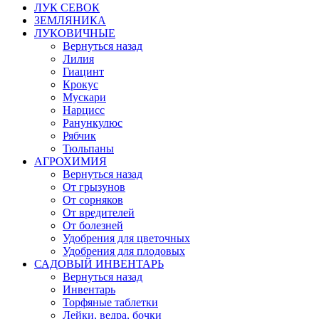
ЛУК СЕВОК
ЗЕМЛЯНИКА
ЛУКОВИЧНЫЕ
Вернуться назад
Лилия
Гиацинт
Крокус
Мускари
Нарцисс
Ранункулюс
Рябчик
Тюльпаны
АГРОХИМИЯ
Вернуться назад
От грызунов
От сорняков
От вредителей
От болезней
Удобрения для цветочных
Удобрения для плодовых
САДОВЫЙ ИНВЕНТАРЬ
Вернуться назад
Инвентарь
Торфяные таблетки
Лейки, ведра, бочки