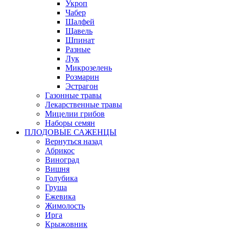
Укроп
Чабер
Шалфей
Щавель
Шпинат
Разные
Лук
Микрозелень
Розмарин
Эстрагон
Газонные травы
Лекарственные травы
Мицелии грибов
Наборы семян
ПЛОДОВЫЕ САЖЕНЦЫ
Вернуться назад
Абрикос
Виноград
Вишня
Голубика
Груша
Ежевика
Жимолость
Ирга
Крыжовник