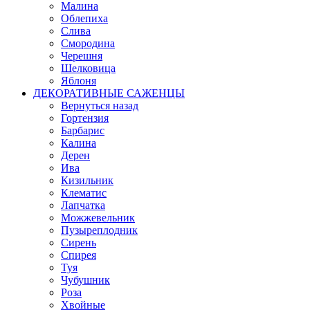
Малина
Облепиха
Слива
Смородина
Черешня
Шелковица
Яблоня
ДЕКОРАТИВНЫЕ САЖЕНЦЫ
Вернуться назад
Гортензия
Барбарис
Калина
Дерен
Ива
Кизильник
Клематис
Лапчатка
Можжевельник
Пузыреплодник
Сирень
Спирея
Туя
Чубушник
Роза
Хвойные