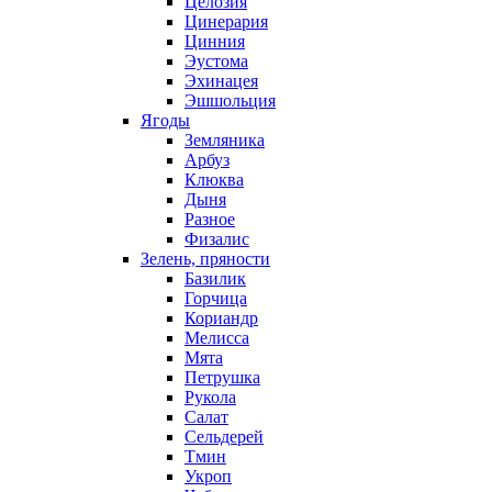
Целозия
Цинерария
Цинния
Эустома
Эхинацея
Эшшольция
Ягоды
Земляника
Арбуз
Клюква
Дыня
Разное
Физалис
Зелень, пряности
Базилик
Горчица
Кориандр
Мелисса
Мята
Петрушка
Рукола
Салат
Сельдерей
Тмин
Укроп