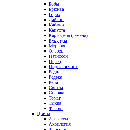
Бобы
Брюква
Горох
Дайкон
Кабачок
Капуста
Картофель (семена)
Кукуруза
Морковь
Огурец
Патиссон
Перец
Подсолнечник
Редис
Редька
Репа
Свекла
Спаржа
Томат
Тыква
Фасоль
Цветы
Агератум
Аквилегия
Алиссум