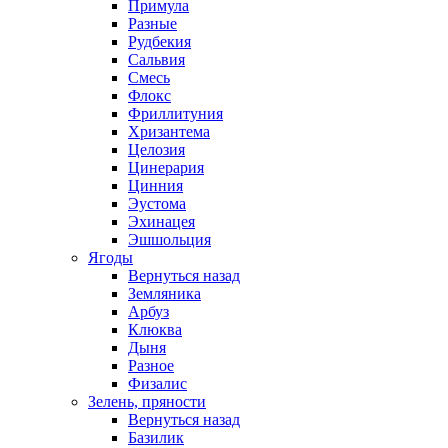
Примула
Разные
Рудбекия
Сальвия
Смесь
Флокс
Фриллитуния
Хризантема
Целозия
Цинерария
Цинния
Эустома
Эхинацея
Эшшольция
Ягоды
Вернуться назад
Земляника
Арбуз
Клюква
Дыня
Разное
Физалис
Зелень, пряности
Вернуться назад
Базилик