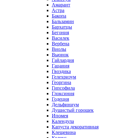
Амарант
Астра
Бакопа
Бальзамин
Бархатцы
Бегония
Василек
Вербена
Виолы
Вьюнок
Гайлардия
Гацания
Гвоздика
Гелехризум
Георгина
Гипсофила
Глоксиния
Годеция
Дельфиниум
Душистый горошек
Ипомея
Календула
Капуста декоративная
Клещевина
Колеус