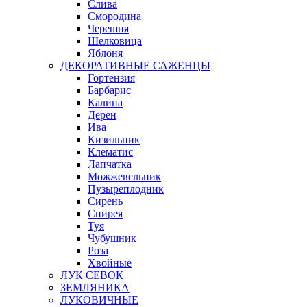
Слива
Смородина
Черешня
Шелковица
Яблоня
ДЕКОРАТИВНЫЕ САЖЕНЦЫ
Гортензия
Барбарис
Калина
Дерен
Ива
Кизильник
Клематис
Лапчатка
Можжевельник
Пузыреплодник
Сирень
Спирея
Туя
Чубушник
Роза
Хвойные
ЛУК СЕВОК
ЗЕМЛЯНИКА
ЛУКОВИЧНЫЕ