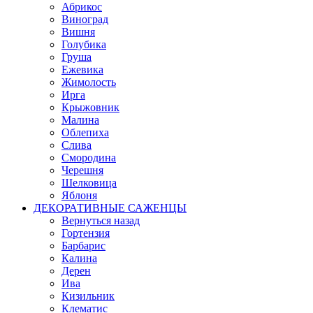
Абрикос
Виноград
Вишня
Голубика
Груша
Ежевика
Жимолость
Ирга
Крыжовник
Малина
Облепиха
Слива
Смородина
Черешня
Шелковица
Яблоня
ДЕКОРАТИВНЫЕ САЖЕНЦЫ
Вернуться назад
Гортензия
Барбарис
Калина
Дерен
Ива
Кизильник
Клематис