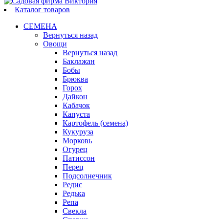
Каталог товаров
СЕМЕНА
Вернуться назад
Овощи
Вернуться назад
Баклажан
Бобы
Брюква
Горох
Дайкон
Кабачок
Капуста
Картофель (семена)
Кукуруза
Морковь
Огурец
Патиссон
Перец
Подсолнечник
Редис
Редька
Репа
Свекла