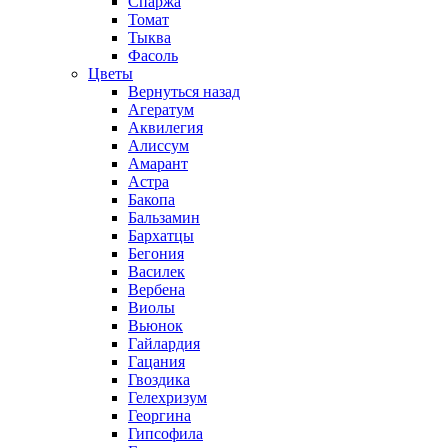
Спаржа
Томат
Тыква
Фасоль
Цветы
Вернуться назад
Агератум
Аквилегия
Алиссум
Амарант
Астра
Бакопа
Бальзамин
Бархатцы
Бегония
Василек
Вербена
Виолы
Вьюнок
Гайлардия
Гацания
Гвоздика
Гелехризум
Георгина
Гипсофила