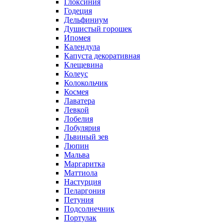
Глоксиния
Годеция
Дельфиниум
Душистый горошек
Ипомея
Календула
Капуста декоративная
Клещевина
Колеус
Колокольчик
Космея
Лаватера
Левкой
Лобелия
Лобулярия
Львиный зев
Люпин
Мальва
Маргаритка
Маттиола
Настурция
Пеларгония
Петуния
Подсолнечник
Портулак