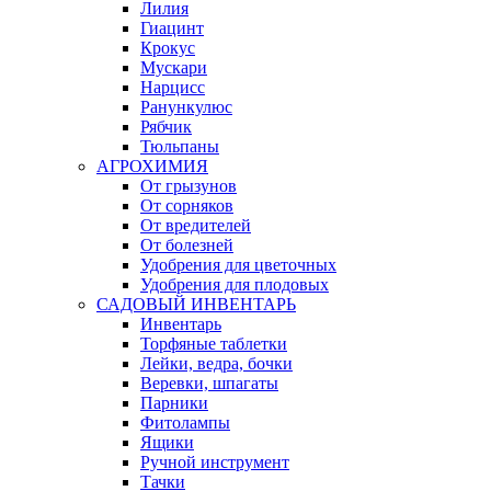
Лилия
Гиацинт
Крокус
Мускари
Нарцисс
Ранункулюс
Рябчик
Тюльпаны
АГРОХИМИЯ
От грызунов
От сорняков
От вредителей
От болезней
Удобрения для цветочных
Удобрения для плодовых
САДОВЫЙ ИНВЕНТАРЬ
Инвентарь
Торфяные таблетки
Лейки, ведра, бочки
Веревки, шпагаты
Парники
Фитолампы
Ящики
Ручной инструмент
Тачки