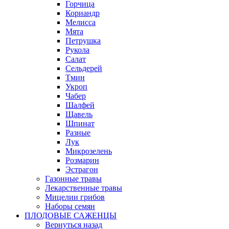
Горчица
Кориандр
Мелисса
Мята
Петрушка
Рукола
Салат
Сельдерей
Тмин
Укроп
Чабер
Шалфей
Щавель
Шпинат
Разные
Лук
Микрозелень
Розмарин
Эстрагон
Газонные травы
Лекарственные травы
Мицелии грибов
Наборы семян
ПЛОДОВЫЕ САЖЕНЦЫ
Вернуться назад