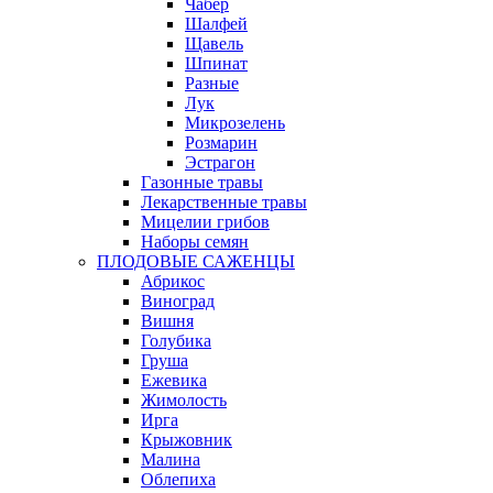
Чабер
Шалфей
Щавель
Шпинат
Разные
Лук
Микрозелень
Розмарин
Эстрагон
Газонные травы
Лекарственные травы
Мицелии грибов
Наборы семян
ПЛОДОВЫЕ САЖЕНЦЫ
Абрикос
Виноград
Вишня
Голубика
Груша
Ежевика
Жимолость
Ирга
Крыжовник
Малина
Облепиха