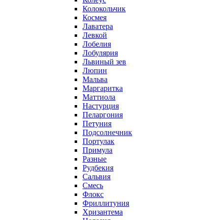
Колокольчик
Космея
Лаватера
Левкой
Лобелия
Лобулярия
Львиный зев
Люпин
Мальва
Маргаритка
Маттиола
Настурция
Пеларгония
Петуния
Подсолнечник
Портулак
Примула
Разные
Рудбекия
Сальвия
Смесь
Флокс
Фриллитуния
Хризантема