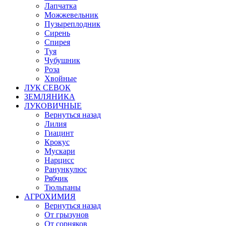
Лапчатка
Можжевельник
Пузыреплодник
Сирень
Спирея
Туя
Чубушник
Роза
Хвойные
ЛУК СЕВОК
ЗЕМЛЯНИКА
ЛУКОВИЧНЫЕ
Вернуться назад
Лилия
Гиацинт
Крокус
Мускари
Нарцисс
Ранункулюс
Рябчик
Тюльпаны
АГРОХИМИЯ
Вернуться назад
От грызунов
От сорняков