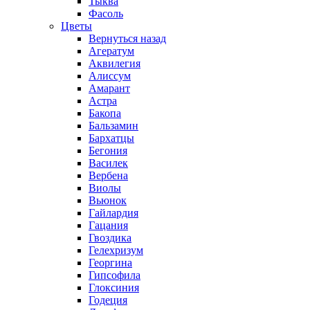
Тыква
Фасоль
Цветы
Вернуться назад
Агератум
Аквилегия
Алиссум
Амарант
Астра
Бакопа
Бальзамин
Бархатцы
Бегония
Василек
Вербена
Виолы
Вьюнок
Гайлардия
Гацания
Гвоздика
Гелехризум
Георгина
Гипсофила
Глоксиния
Годеция