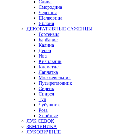
Слива
Смородина
Черешня
Шелковица
Яблоня
ДЕКОРАТИВНЫЕ САЖЕНЦЫ
Гортензия
Барбарис
Калина
Дерен
Ива
Кизильник
Клематис
Лапчатка
Можжевельник
Пузыреплодник
Сирень
Спирея
Туя
Чубушник
Роза
Хвойные
ЛУК СЕВОК
ЗЕМЛЯНИКА
ЛУКОВИЧНЫЕ