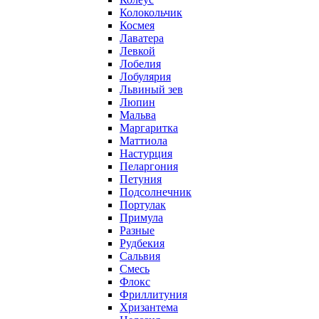
Колокольчик
Космея
Лаватера
Левкой
Лобелия
Лобулярия
Львиный зев
Люпин
Мальва
Маргаритка
Маттиола
Настурция
Пеларгония
Петуния
Подсолнечник
Портулак
Примула
Разные
Рудбекия
Сальвия
Смесь
Флокс
Фриллитуния
Хризантема