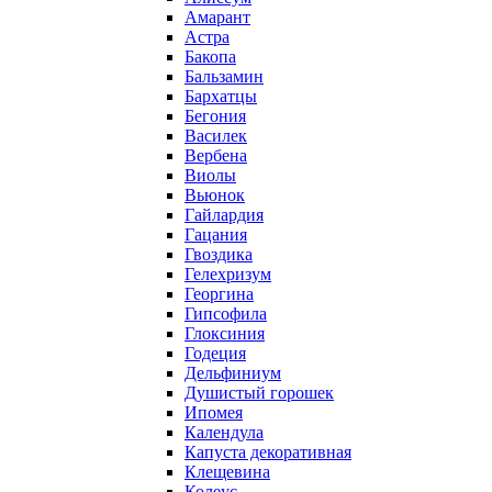
Амарант
Астра
Бакопа
Бальзамин
Бархатцы
Бегония
Василек
Вербена
Виолы
Вьюнок
Гайлардия
Гацания
Гвоздика
Гелехризум
Георгина
Гипсофила
Глоксиния
Годеция
Дельфиниум
Душистый горошек
Ипомея
Календула
Капуста декоративная
Клещевина
Колеус