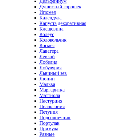
Дельфиниум
Душистый горошек
Ипомея
Календула
Капуста декоративная
Клещевина
Колеус
Колокольчик
Космея
Лаватера
Левкой
Лобелия
Лобулярия
Львиный зев
Люпин
Мальва
Маргаритка
Маттиола
Настурция
Пеларгония
Петуния
Подсолнечник
Портулак
Примула
Разные