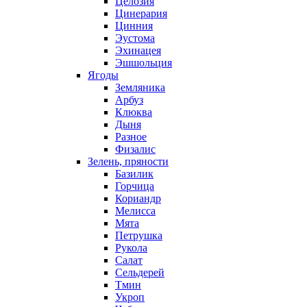
Целозия
Цинерария
Цинния
Эустома
Эхинацея
Эшшольция
Ягоды
Земляника
Арбуз
Клюква
Дыня
Разное
Физалис
Зелень, пряности
Базилик
Горчица
Кориандр
Мелисса
Мята
Петрушка
Рукола
Салат
Сельдерей
Тмин
Укроп