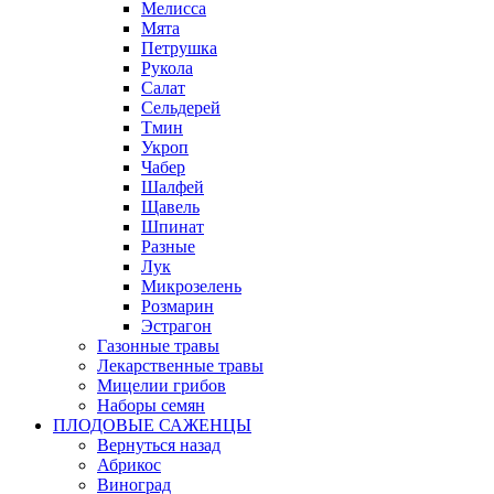
Мелисса
Мята
Петрушка
Рукола
Салат
Сельдерей
Тмин
Укроп
Чабер
Шалфей
Щавель
Шпинат
Разные
Лук
Микрозелень
Розмарин
Эстрагон
Газонные травы
Лекарственные травы
Мицелии грибов
Наборы семян
ПЛОДОВЫЕ САЖЕНЦЫ
Вернуться назад
Абрикос
Виноград