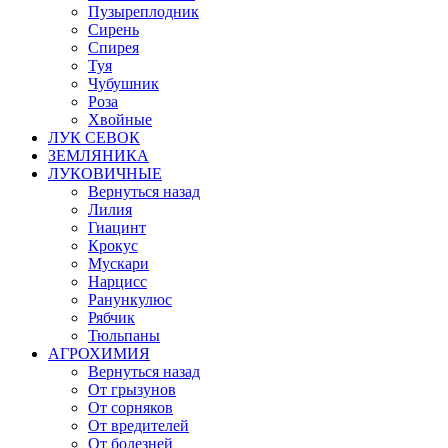
Пузыреплодник
Сирень
Спирея
Туя
Чубушник
Роза
Хвойные
ЛУК СЕВОК
ЗЕМЛЯНИКА
ЛУКОВИЧНЫЕ
Вернуться назад
Лилия
Гиацинт
Крокус
Мускари
Нарцисс
Ранункулюс
Рябчик
Тюльпаны
АГРОХИМИЯ
Вернуться назад
От грызунов
От сорняков
От вредителей
От болезней