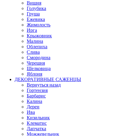
Вишня
Голубика
Груша
Ежевика
Жимолость
Ирга
Крыжовник
Малина
Облепиха
Слива
Смородина
Черешня
Шелковица
Яблоня
ДЕКОРАТИВНЫЕ САЖЕНЦЫ
Вернуться назад
Гортензия
Барбарис
Калина
Дерен
Ива
Кизильник
Клематис
Лапчатка
Можжевельник