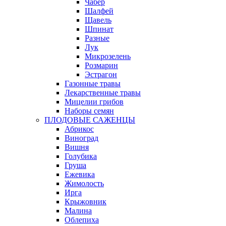
Чабер
Шалфей
Щавель
Шпинат
Разные
Лук
Микрозелень
Розмарин
Эстрагон
Газонные травы
Лекарственные травы
Мицелии грибов
Наборы семян
ПЛОДОВЫЕ САЖЕНЦЫ
Абрикос
Виноград
Вишня
Голубика
Груша
Ежевика
Жимолость
Ирга
Крыжовник
Малина
Облепиха