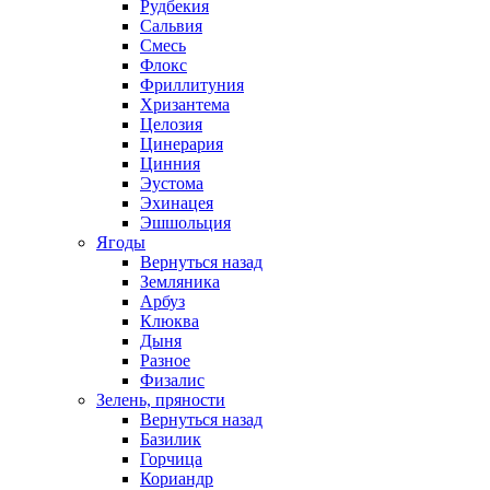
Рудбекия
Сальвия
Смесь
Флокс
Фриллитуния
Хризантема
Целозия
Цинерария
Цинния
Эустома
Эхинацея
Эшшольция
Ягоды
Вернуться назад
Земляника
Арбуз
Клюква
Дыня
Разное
Физалис
Зелень, пряности
Вернуться назад
Базилик
Горчица
Кориандр