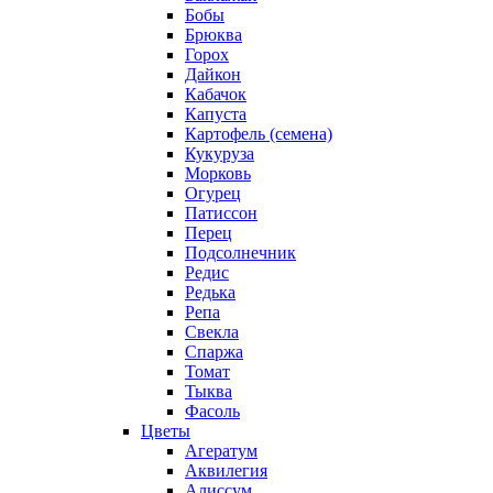
Бобы
Брюква
Горох
Дайкон
Кабачок
Капуста
Картофель (семена)
Кукуруза
Морковь
Огурец
Патиссон
Перец
Подсолнечник
Редис
Редька
Репа
Свекла
Спаржа
Томат
Тыква
Фасоль
Цветы
Агератум
Аквилегия
Алиссум