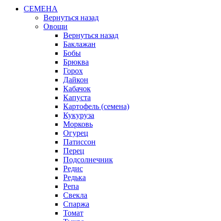
СЕМЕНА
Вернуться назад
Овощи
Вернуться назад
Баклажан
Бобы
Брюква
Горох
Дайкон
Кабачок
Капуста
Картофель (семена)
Кукуруза
Морковь
Огурец
Патиссон
Перец
Подсолнечник
Редис
Редька
Репа
Свекла
Спаржа
Томат