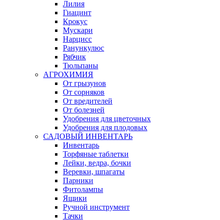
Лилия
Гиацинт
Крокус
Мускари
Нарцисс
Ранункулюс
Рябчик
Тюльпаны
АГРОХИМИЯ
От грызунов
От сорняков
От вредителей
От болезней
Удобрения для цветочных
Удобрения для плодовых
САДОВЫЙ ИНВЕНТАРЬ
Инвентарь
Торфяные таблетки
Лейки, ведра, бочки
Веревки, шпагаты
Парники
Фитолампы
Ящики
Ручной инструмент
Тачки