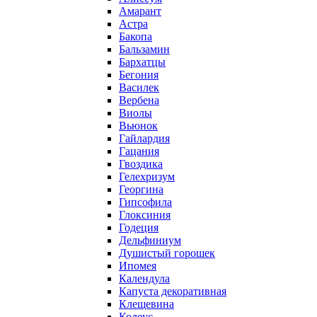
Амарант
Астра
Бакопа
Бальзамин
Бархатцы
Бегония
Василек
Вербена
Виолы
Вьюнок
Гайлардия
Гацания
Гвоздика
Гелехризум
Георгина
Гипсофила
Глоксиния
Годеция
Дельфиниум
Душистый горошек
Ипомея
Календула
Капуста декоративная
Клещевина
Колеус