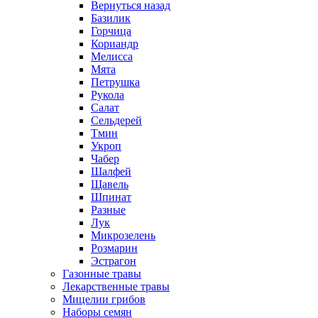
Вернуться назад
Базилик
Горчица
Кориандр
Мелисса
Мята
Петрушка
Рукола
Салат
Сельдерей
Тмин
Укроп
Чабер
Шалфей
Щавель
Шпинат
Разные
Лук
Микрозелень
Розмарин
Эстрагон
Газонные травы
Лекарственные травы
Мицелии грибов
Наборы семян