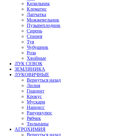
Кизильник
Клематис
Лапчатка
Можжевельник
Пузыреплодник
Сирень
Спирея
Туя
Чубушник
Роза
Хвойные
ЛУК СЕВОК
ЗЕМЛЯНИКА
ЛУКОВИЧНЫЕ
Вернуться назад
Лилия
Гиацинт
Крокус
Мускари
Нарцисс
Ранункулюс
Рябчик
Тюльпаны
АГРОХИМИЯ
Вернуться назад