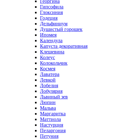
Георгина
Гипсофила
Глоксиния
Годеция
Дельфиниум
Душистый горошек
Ипомея
Календула
Капуста декоративная
Клещевина
Колеус
Колокольчик
Космея
Лаватера
Левкой
Лобелия
Лобулярия
Львиный зев
Люпин
Мальва
Маргаритка
Маттиола
Настурция
Пеларгония
Петуния