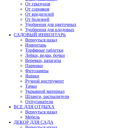
От грызунов
От сорняков
От вредителей
От болезней
Удобрения для цветочных
Удобрения для плодовых
САДОВЫЙ ИНВЕНТАРЬ
Вернуться назад
Инвентарь
Торфяные таблетки
Лейки, ведра, бочки
Веревки, шпагаты
Парники
Фитолампы
Ящики
Ручной инструмент
Тачки
Укрывной материал
Шланги, распылители
Отпугиватели
ВСЕ ДЛЯ ОТДЫХА
Вернуться назад
Мебель
ДЕКОР ДЛЯ САДА
Вернуться назад