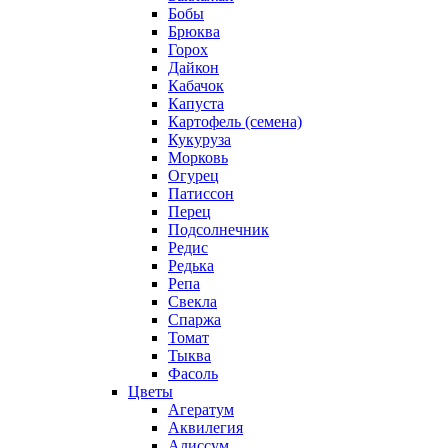
Бобы
Брюква
Горох
Дайкон
Кабачок
Капуста
Картофель (семена)
Кукуруза
Морковь
Огурец
Патиссон
Перец
Подсолнечник
Редис
Редька
Репа
Свекла
Спаржа
Томат
Тыква
Фасоль
Цветы
Агератум
Аквилегия
Алиссум