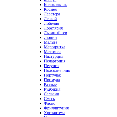
Колокольчик
Космея
Лаватера
Левкой
Лобелия
Лобулярия
Львиный зев
Люпин
Мальва
Маргаритка
Маттиола
Настурция
Пеларгония
Петуния
Подсолнечник
Портулак
Примула
Разные
Рудбекия
Сальвия
Смесь
Флокс
Фриллитуния
Хризантема