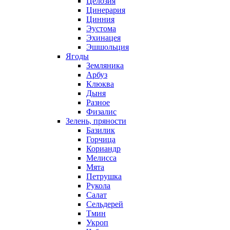
Целозия
Цинерария
Цинния
Эустома
Эхинацея
Эшшольция
Ягоды
Земляника
Арбуз
Клюква
Дыня
Разное
Физалис
Зелень, пряности
Базилик
Горчица
Кориандр
Мелисса
Мята
Петрушка
Рукола
Салат
Сельдерей
Тмин
Укроп