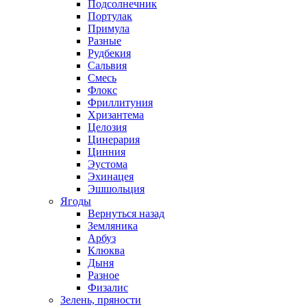
Подсолнечник
Портулак
Примула
Разные
Рудбекия
Сальвия
Смесь
Флокс
Фриллитуния
Хризантема
Целозия
Цинерария
Цинния
Эустома
Эхинацея
Эшшольция
Ягоды
Вернуться назад
Земляника
Арбуз
Клюква
Дыня
Разное
Физалис
Зелень, пряности