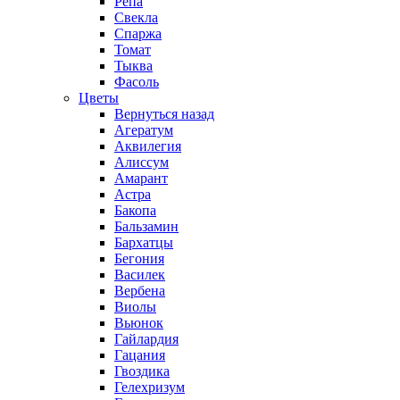
Репа
Свекла
Спаржа
Томат
Тыква
Фасоль
Цветы
Вернуться назад
Агератум
Аквилегия
Алиссум
Амарант
Астра
Бакопа
Бальзамин
Бархатцы
Бегония
Василек
Вербена
Виолы
Вьюнок
Гайлардия
Гацания
Гвоздика
Гелехризум