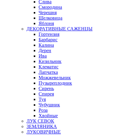
Слива
Смородина
Черешня
Шелковица
Яблоня
ДЕКОРАТИВНЫЕ САЖЕНЦЫ
Гортензия
Барбарис
Калина
Дерен
Ива
Кизильник
Клематис
Лапчатка
Можжевельник
Пузыреплодник
Сирень
Спирея
Туя
Чубушник
Роза
Хвойные
ЛУК СЕВОК
ЗЕМЛЯНИКА
ЛУКОВИЧНЫЕ