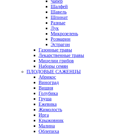
Чабер
Шалфей
Щавель
Шпинат
Разные
Лук
Микрозелень
Розмарин
Эстрагон
Газонные травы
Лекарственные травы
Мицелии грибов
Наборы семян
ПЛОДОВЫЕ САЖЕНЦЫ
Абрикос
Виноград
Вишня
Голубика
Груша
Ежевика
Жимолость
Ирга
Крыжовник
Малина
Облепиха