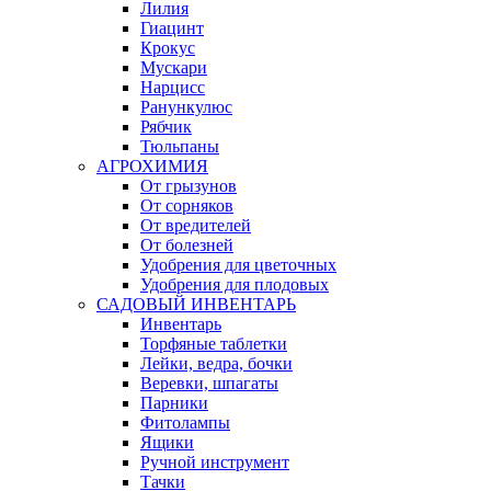
Лилия
Гиацинт
Крокус
Мускари
Нарцисс
Ранункулюс
Рябчик
Тюльпаны
АГРОХИМИЯ
От грызунов
От сорняков
От вредителей
От болезней
Удобрения для цветочных
Удобрения для плодовых
САДОВЫЙ ИНВЕНТАРЬ
Инвентарь
Торфяные таблетки
Лейки, ведра, бочки
Веревки, шпагаты
Парники
Фитолампы
Ящики
Ручной инструмент
Тачки