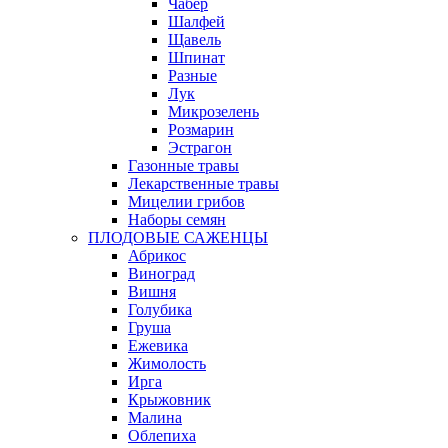
Чабер
Шалфей
Щавель
Шпинат
Разные
Лук
Микрозелень
Розмарин
Эстрагон
Газонные травы
Лекарственные травы
Мицелии грибов
Наборы семян
ПЛОДОВЫЕ САЖЕНЦЫ
Абрикос
Виноград
Вишня
Голубика
Груша
Ежевика
Жимолость
Ирга
Крыжовник
Малина
Облепиха