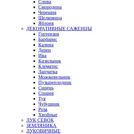
Слива
Смородина
Черешня
Шелковица
Яблоня
ДЕКОРАТИВНЫЕ САЖЕНЦЫ
Гортензия
Барбарис
Калина
Дерен
Ива
Кизильник
Клематис
Лапчатка
Можжевельник
Пузыреплодник
Сирень
Спирея
Туя
Чубушник
Роза
Хвойные
ЛУК СЕВОК
ЗЕМЛЯНИКА
ЛУКОВИЧНЫЕ