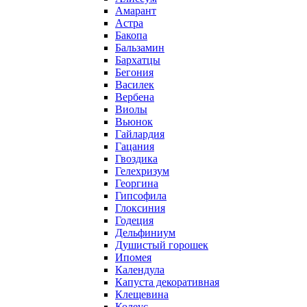
Амарант
Астра
Бакопа
Бальзамин
Бархатцы
Бегония
Василек
Вербена
Виолы
Вьюнок
Гайлардия
Гацания
Гвоздика
Гелехризум
Георгина
Гипсофила
Глоксиния
Годеция
Дельфиниум
Душистый горошек
Ипомея
Календула
Капуста декоративная
Клещевина
Колеус