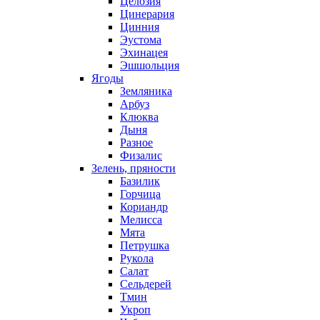
Целозия
Цинерария
Цинния
Эустома
Эхинацея
Эшшольция
Ягоды
Земляника
Арбуз
Клюква
Дыня
Разное
Физалис
Зелень, пряности
Базилик
Горчица
Кориандр
Мелисса
Мята
Петрушка
Рукола
Салат
Сельдерей
Тмин
Укроп