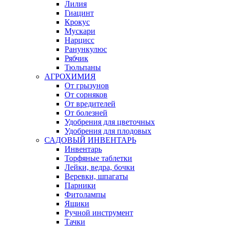
Лилия
Гиацинт
Крокус
Мускари
Нарцисс
Ранункулюс
Рябчик
Тюльпаны
АГРОХИМИЯ
От грызунов
От сорняков
От вредителей
От болезней
Удобрения для цветочных
Удобрения для плодовых
САДОВЫЙ ИНВЕНТАРЬ
Инвентарь
Торфяные таблетки
Лейки, ведра, бочки
Веревки, шпагаты
Парники
Фитолампы
Ящики
Ручной инструмент
Тачки