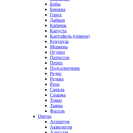
Бобы
Брюква
Горох
Дайкон
Кабачок
Капуста
Картофель (семена)
Кукуруза
Морковь
Огурец
Патиссон
Перец
Подсолнечник
Редис
Редька
Репа
Свекла
Спаржа
Томат
Тыква
Фасоль
Цветы
Агератум
Аквилегия
Алиссум