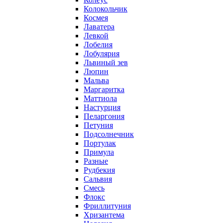
Колокольчик
Космея
Лаватера
Левкой
Лобелия
Лобулярия
Львиный зев
Люпин
Мальва
Маргаритка
Маттиола
Настурция
Пеларгония
Петуния
Подсолнечник
Портулак
Примула
Разные
Рудбекия
Сальвия
Смесь
Флокс
Фриллитуния
Хризантема