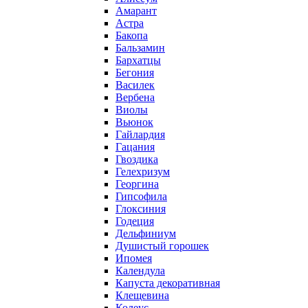
Амарант
Астра
Бакопа
Бальзамин
Бархатцы
Бегония
Василек
Вербена
Виолы
Вьюнок
Гайлардия
Гацания
Гвоздика
Гелехризум
Георгина
Гипсофила
Глоксиния
Годеция
Дельфиниум
Душистый горошек
Ипомея
Календула
Капуста декоративная
Клещевина
Колеус