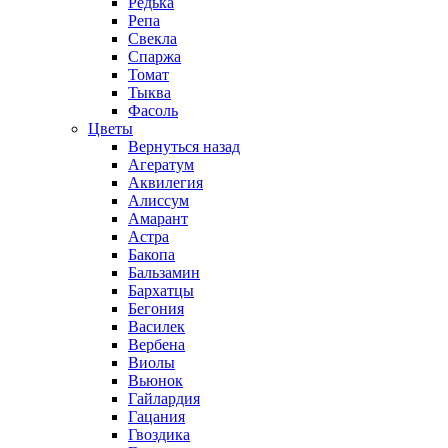
Редька
Репа
Свекла
Спаржа
Томат
Тыква
Фасоль
Цветы
Вернуться назад
Агератум
Аквилегия
Алиссум
Амарант
Астра
Бакопа
Бальзамин
Бархатцы
Бегония
Василек
Вербена
Виолы
Вьюнок
Гайлардия
Гацания
Гвоздика