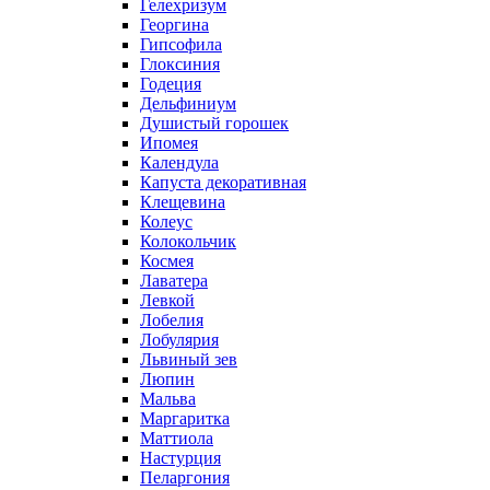
Гелехризум
Георгина
Гипсофила
Глоксиния
Годеция
Дельфиниум
Душистый горошек
Ипомея
Календула
Капуста декоративная
Клещевина
Колеус
Колокольчик
Космея
Лаватера
Левкой
Лобелия
Лобулярия
Львиный зев
Люпин
Мальва
Маргаритка
Маттиола
Настурция
Пеларгония