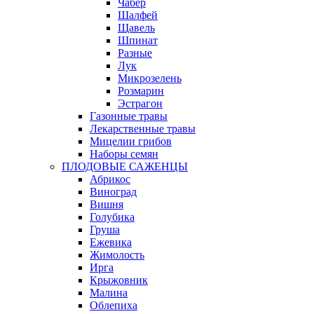
Чабер
Шалфей
Щавель
Шпинат
Разные
Лук
Микрозелень
Розмарин
Эстрагон
Газонные травы
Лекарственные травы
Мицелии грибов
Наборы семян
ПЛОДОВЫЕ САЖЕНЦЫ
Абрикос
Виноград
Вишня
Голубика
Груша
Ежевика
Жимолость
Ирга
Крыжовник
Малина
Облепиха