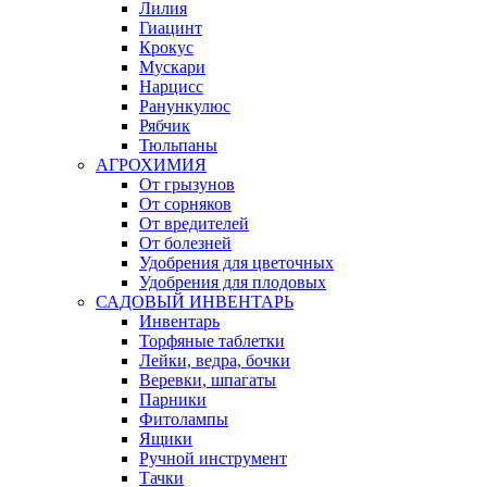
Лилия
Гиацинт
Крокус
Мускари
Нарцисс
Ранункулюс
Рябчик
Тюльпаны
АГРОХИМИЯ
От грызунов
От сорняков
От вредителей
От болезней
Удобрения для цветочных
Удобрения для плодовых
САДОВЫЙ ИНВЕНТАРЬ
Инвентарь
Торфяные таблетки
Лейки, ведра, бочки
Веревки, шпагаты
Парники
Фитолампы
Ящики
Ручной инструмент
Тачки