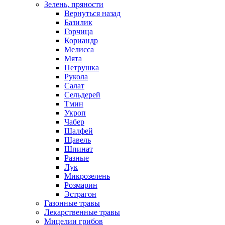
Зелень, пряности
Вернуться назад
Базилик
Горчица
Кориандр
Мелисса
Мята
Петрушка
Рукола
Салат
Сельдерей
Тмин
Укроп
Чабер
Шалфей
Щавель
Шпинат
Разные
Лук
Микрозелень
Розмарин
Эстрагон
Газонные травы
Лекарственные травы
Мицелии грибов