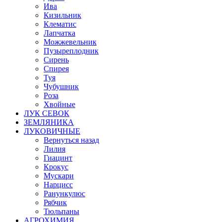
Ива
Кизильник
Клематис
Лапчатка
Можжевельник
Пузыреплодник
Сирень
Спирея
Туя
Чубушник
Роза
Хвойные
ЛУК СЕВОК
ЗЕМЛЯНИКА
ЛУКОВИЧНЫЕ
Вернуться назад
Лилия
Гиацинт
Крокус
Мускари
Нарцисс
Ранункулюс
Рябчик
Тюльпаны
АГРОХИМИЯ