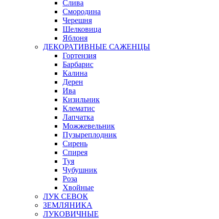
Слива
Смородина
Черешня
Шелковица
Яблоня
ДЕКОРАТИВНЫЕ САЖЕНЦЫ
Гортензия
Барбарис
Калина
Дерен
Ива
Кизильник
Клематис
Лапчатка
Можжевельник
Пузыреплодник
Сирень
Спирея
Туя
Чубушник
Роза
Хвойные
ЛУК СЕВОК
ЗЕМЛЯНИКА
ЛУКОВИЧНЫЕ