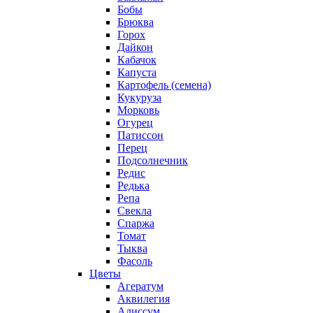
Бобы
Брюква
Горох
Дайкон
Кабачок
Капуста
Картофель (семена)
Кукуруза
Морковь
Огурец
Патиссон
Перец
Подсолнечник
Редис
Редька
Репа
Свекла
Спаржа
Томат
Тыква
Фасоль
Цветы
Агератум
Аквилегия
Алиссум