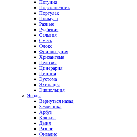
Петуния
Подсолнечник
Портулак
Примула
Разные
Рудбекия
Сальвия
Смесь
Флокс
Фриллитуния
Хризантема
Целозия
Цинерария
Цинния
Эустома
Эхинацея
Эшшольция
Ягоды
Вернуться назад
Земляника
Арбуз
Клюква
Дыня
Разное
Физалис