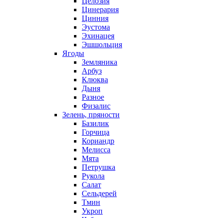
Целозия
Цинерария
Цинния
Эустома
Эхинацея
Эшшольция
Ягоды
Земляника
Арбуз
Клюква
Дыня
Разное
Физалис
Зелень, пряности
Базилик
Горчица
Кориандр
Мелисса
Мята
Петрушка
Рукола
Салат
Сельдерей
Тмин
Укроп