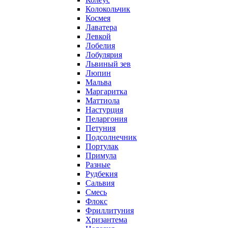
Колокольчик
Космея
Лаватера
Левкой
Лобелия
Лобулярия
Львиный зев
Люпин
Мальва
Маргаритка
Маттиола
Настурция
Пеларгония
Петуния
Подсолнечник
Портулак
Примула
Разные
Рудбекия
Сальвия
Смесь
Флокс
Фриллитуния
Хризантема