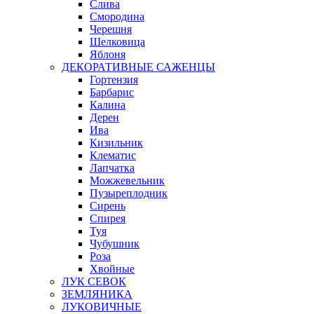
Слива
Смородина
Черешня
Шелковица
Яблоня
ДЕКОРАТИВНЫЕ САЖЕНЦЫ
Гортензия
Барбарис
Калина
Дерен
Ива
Кизильник
Клематис
Лапчатка
Можжевельник
Пузыреплодник
Сирень
Спирея
Туя
Чубушник
Роза
Хвойные
ЛУК СЕВОК
ЗЕМЛЯНИКА
ЛУКОВИЧНЫЕ