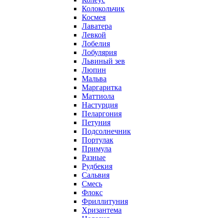
Колокольчик
Космея
Лаватера
Левкой
Лобелия
Лобулярия
Львиный зев
Люпин
Мальва
Маргаритка
Маттиола
Настурция
Пеларгония
Петуния
Подсолнечник
Портулак
Примула
Разные
Рудбекия
Сальвия
Смесь
Флокс
Фриллитуния
Хризантема