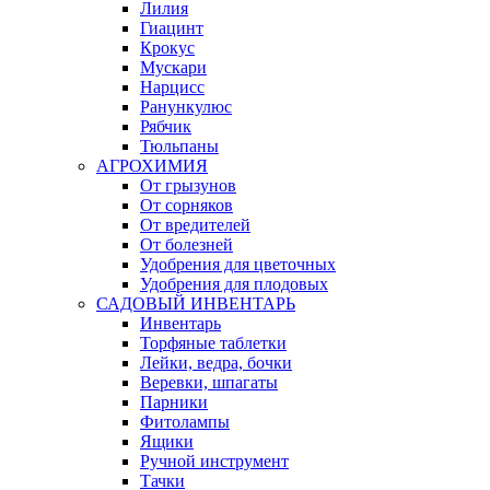
Лилия
Гиацинт
Крокус
Мускари
Нарцисс
Ранункулюс
Рябчик
Тюльпаны
АГРОХИМИЯ
От грызунов
От сорняков
От вредителей
От болезней
Удобрения для цветочных
Удобрения для плодовых
САДОВЫЙ ИНВЕНТАРЬ
Инвентарь
Торфяные таблетки
Лейки, ведра, бочки
Веревки, шпагаты
Парники
Фитолампы
Ящики
Ручной инструмент
Тачки