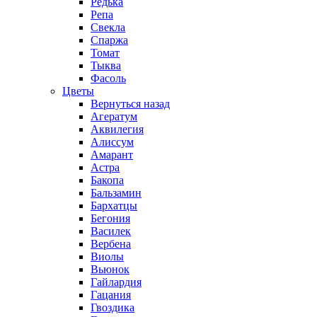
Редька
Репа
Свекла
Спаржа
Томат
Тыква
Фасоль
Цветы
Вернуться назад
Агератум
Аквилегия
Алиссум
Амарант
Астра
Бакопа
Бальзамин
Бархатцы
Бегония
Василек
Вербена
Виолы
Вьюнок
Гайлардия
Гацания
Гвоздика