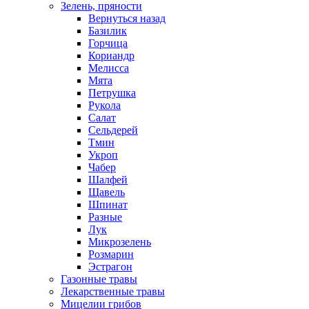
Зелень, пряности
Вернуться назад
Базилик
Горчица
Кориандр
Мелисса
Мята
Петрушка
Рукола
Салат
Сельдерей
Тмин
Укроп
Чабер
Шалфей
Щавель
Шпинат
Разные
Лук
Микрозелень
Розмарин
Эстрагон
Газонные травы
Лекарственные травы
Мицелии грибов