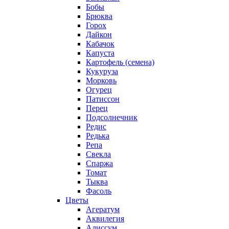
Бобы
Брюква
Горох
Дайкон
Кабачок
Капуста
Картофель (семена)
Кукуруза
Морковь
Огурец
Патиссон
Перец
Подсолнечник
Редис
Редька
Репа
Свекла
Спаржа
Томат
Тыква
Фасоль
Цветы
Агератум
Аквилегия
Алиссум