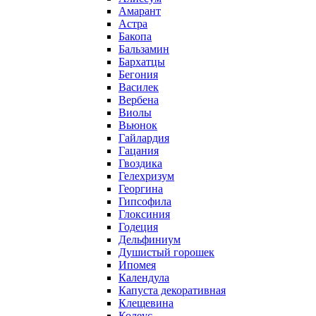
Амарант
Астра
Бакопа
Бальзамин
Бархатцы
Бегония
Василек
Вербена
Виолы
Вьюнок
Гайлардия
Гацания
Гвоздика
Гелехризум
Георгина
Гипсофила
Глоксиния
Годеция
Дельфиниум
Душистый горошек
Ипомея
Календула
Капуста декоративная
Клещевина
Колеус