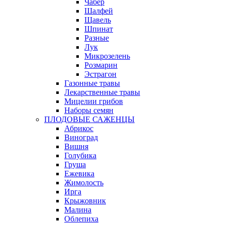
Чабер
Шалфей
Щавель
Шпинат
Разные
Лук
Микрозелень
Розмарин
Эстрагон
Газонные травы
Лекарственные травы
Мицелии грибов
Наборы семян
ПЛОДОВЫЕ САЖЕНЦЫ
Абрикос
Виноград
Вишня
Голубика
Груша
Ежевика
Жимолость
Ирга
Крыжовник
Малина
Облепиха