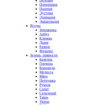
Целозия
Цинерария
Цинния
Эустома
Эхинацея
Эшшольция
Ягоды
Земляника
Арбуз
Клюква
Дыня
Разное
Физалис
Зелень, пряности
Базилик
Горчица
Кориандр
Мелисса
Мята
Петрушка
Рукола
Салат
Сельдерей
Тмин
Укроп