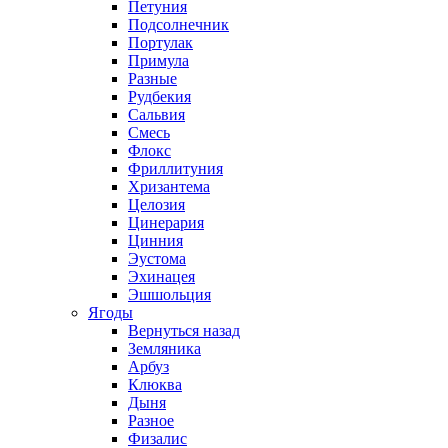
Петуния
Подсолнечник
Портулак
Примула
Разные
Рудбекия
Сальвия
Смесь
Флокс
Фриллитуния
Хризантема
Целозия
Цинерария
Цинния
Эустома
Эхинацея
Эшшольция
Ягоды
Вернуться назад
Земляника
Арбуз
Клюква
Дыня
Разное
Физалис