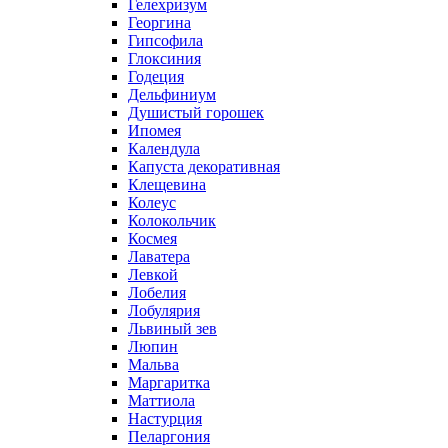
Гелехризум
Георгина
Гипсофила
Глоксиния
Годеция
Дельфиниум
Душистый горошек
Ипомея
Календула
Капуста декоративная
Клещевина
Колеус
Колокольчик
Космея
Лаватера
Левкой
Лобелия
Лобулярия
Львиный зев
Люпин
Мальва
Маргаритка
Маттиола
Настурция
Пеларгония