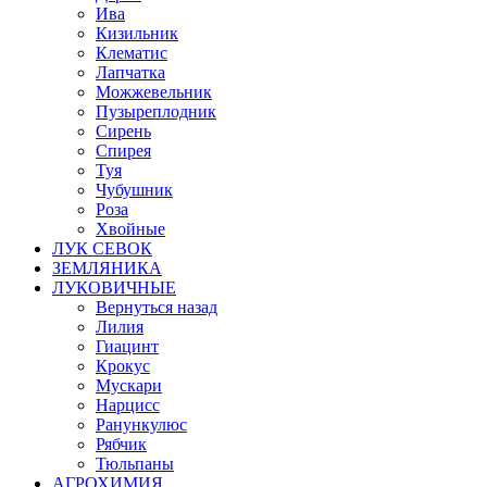
Ива
Кизильник
Клематис
Лапчатка
Можжевельник
Пузыреплодник
Сирень
Спирея
Туя
Чубушник
Роза
Хвойные
ЛУК СЕВОК
ЗЕМЛЯНИКА
ЛУКОВИЧНЫЕ
Вернуться назад
Лилия
Гиацинт
Крокус
Мускари
Нарцисс
Ранункулюс
Рябчик
Тюльпаны
АГРОХИМИЯ