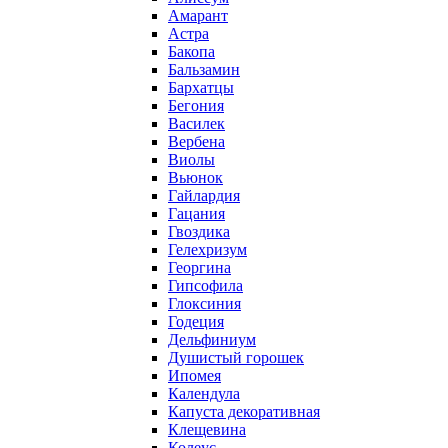
Амарант
Астра
Бакопа
Бальзамин
Бархатцы
Бегония
Василек
Вербена
Виолы
Вьюнок
Гайлардия
Гацания
Гвоздика
Гелехризум
Георгина
Гипсофила
Глоксиния
Годеция
Дельфиниум
Душистый горошек
Ипомея
Календула
Капуста декоративная
Клещевина
Колеус