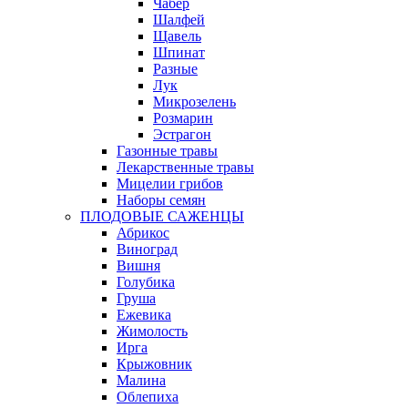
Чабер
Шалфей
Щавель
Шпинат
Разные
Лук
Микрозелень
Розмарин
Эстрагон
Газонные травы
Лекарственные травы
Мицелии грибов
Наборы семян
ПЛОДОВЫЕ САЖЕНЦЫ
Абрикос
Виноград
Вишня
Голубика
Груша
Ежевика
Жимолость
Ирга
Крыжовник
Малина
Облепиха