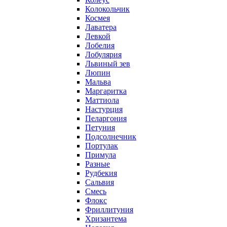
Колокольчик
Космея
Лаватера
Левкой
Лобелия
Лобулярия
Львиный зев
Люпин
Мальва
Маргаритка
Маттиола
Настурция
Пеларгония
Петуния
Подсолнечник
Портулак
Примула
Разные
Рудбекия
Сальвия
Смесь
Флокс
Фриллитуния
Хризантема