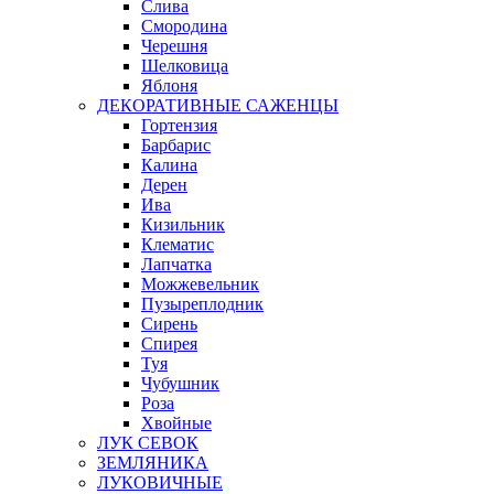
Слива
Смородина
Черешня
Шелковица
Яблоня
ДЕКОРАТИВНЫЕ САЖЕНЦЫ
Гортензия
Барбарис
Калина
Дерен
Ива
Кизильник
Клематис
Лапчатка
Можжевельник
Пузыреплодник
Сирень
Спирея
Туя
Чубушник
Роза
Хвойные
ЛУК СЕВОК
ЗЕМЛЯНИКА
ЛУКОВИЧНЫЕ