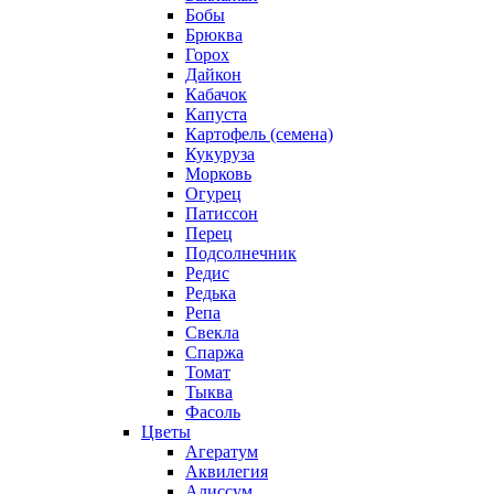
Бобы
Брюква
Горох
Дайкон
Кабачок
Капуста
Картофель (семена)
Кукуруза
Морковь
Огурец
Патиссон
Перец
Подсолнечник
Редис
Редька
Репа
Свекла
Спаржа
Томат
Тыква
Фасоль
Цветы
Агератум
Аквилегия
Алиссум