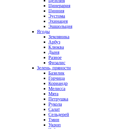
Целозия
Цинерария
Цинния
Эустома
Эхинацея
Эшшольция
Ягоды
Земляника
Арбуз
Клюква
Дыня
Разное
Физалис
Зелень, пряности
Базилик
Горчица
Кориандр
Мелисса
Мята
Петрушка
Рукола
Салат
Сельдерей
Тмин
Укроп