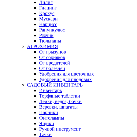
Лилия
Гиацинт
Крокус
Мускари
Нарцисс
Ранункулюс
Рябчик
Тюльпаны
АГРОХИМИЯ
От грызунов
От сорняков
От вредителей
От болезней
Удобрения для цветочных
Удобрения для плодовых
САДОВЫЙ ИНВЕНТАРЬ
Инвентарь
Торфяные таблетки
Лейки, ведра, бочки
Веревки, шпагаты
Парники
Фитолампы
Ящики
Ручной инструмент
Тачки