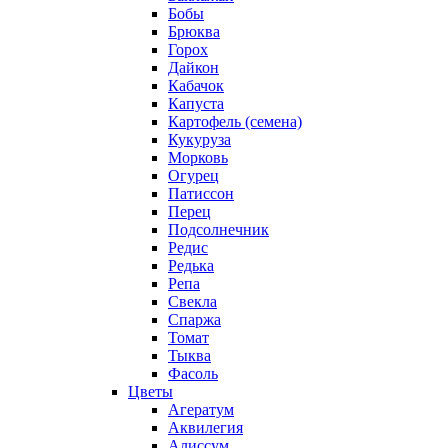
Бобы
Брюква
Горох
Дайкон
Кабачок
Капуста
Картофель (семена)
Кукуруза
Морковь
Огурец
Патиссон
Перец
Подсолнечник
Редис
Редька
Репа
Свекла
Спаржа
Томат
Тыква
Фасоль
Цветы
Агератум
Аквилегия
Алиссум