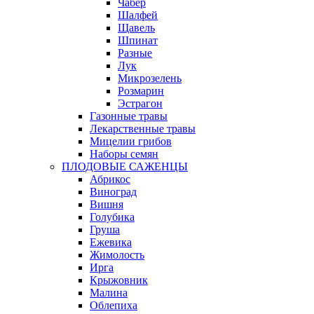
Чабер
Шалфей
Щавель
Шпинат
Разные
Лук
Микрозелень
Розмарин
Эстрагон
Газонные травы
Лекарственные травы
Мицелии грибов
Наборы семян
ПЛОДОВЫЕ САЖЕНЦЫ
Абрикос
Виноград
Вишня
Голубика
Груша
Ежевика
Жимолость
Ирга
Крыжовник
Малина
Облепиха