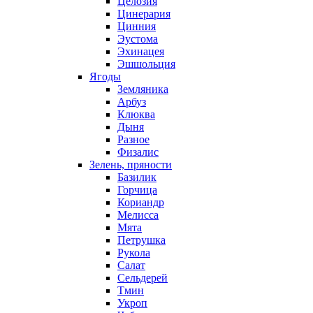
Целозия
Цинерария
Цинния
Эустома
Эхинацея
Эшшольция
Ягоды
Земляника
Арбуз
Клюква
Дыня
Разное
Физалис
Зелень, пряности
Базилик
Горчица
Кориандр
Мелисса
Мята
Петрушка
Рукола
Салат
Сельдерей
Тмин
Укроп