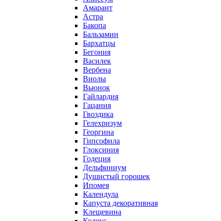
Амарант
Астра
Бакопа
Бальзамин
Бархатцы
Бегония
Василек
Вербена
Виолы
Вьюнок
Гайлардия
Гацания
Гвоздика
Гелехризум
Георгина
Гипсофила
Глоксиния
Годеция
Дельфиниум
Душистый горошек
Ипомея
Календула
Капуста декоративная
Клещевина
Колеус