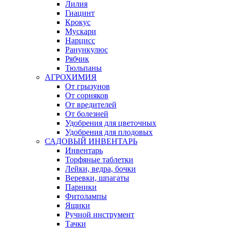
Лилия
Гиацинт
Крокус
Мускари
Нарцисс
Ранункулюс
Рябчик
Тюльпаны
АГРОХИМИЯ
От грызунов
От сорняков
От вредителей
От болезней
Удобрения для цветочных
Удобрения для плодовых
САДОВЫЙ ИНВЕНТАРЬ
Инвентарь
Торфяные таблетки
Лейки, ведра, бочки
Веревки, шпагаты
Парники
Фитолампы
Ящики
Ручной инструмент
Тачки