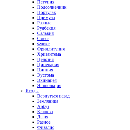
Петуния
Подсолнечник
Портулак
Примула
Разные
Рудбекия
Сальвия
Смесь
Флокс
Фриллитуния
Хризантема
Целозия
Цинерария
Цинния
Эустома
Эхинацея
Эшшольция
Ягоды
Вернуться назад
Земляника
Арбуз
Клюква
Дыня
Разное
Физалис