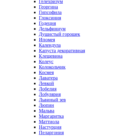
Гелехризум
Георгина
Гипсофила
Глоксиния
Годеция
Дельфиниум
Душистый горошек
Ипомея
Календула
Капуста декоративная
Клещевина
Колеус
Колокольчик
Космея
Лаватера
Левкой
Лобелия
Лобулярия
Львиный зев
Люпин
Мальва
Маргаритка
Маттиола
Настурция
Пеларгония