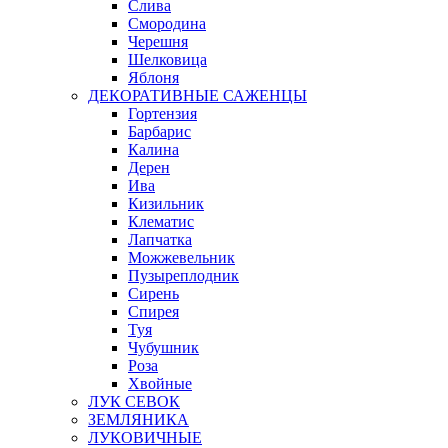
Слива
Смородина
Черешня
Шелковица
Яблоня
ДЕКОРАТИВНЫЕ САЖЕНЦЫ
Гортензия
Барбарис
Калина
Дерен
Ива
Кизильник
Клематис
Лапчатка
Можжевельник
Пузыреплодник
Сирень
Спирея
Туя
Чубушник
Роза
Хвойные
ЛУК СЕВОК
ЗЕМЛЯНИКА
ЛУКОВИЧНЫЕ