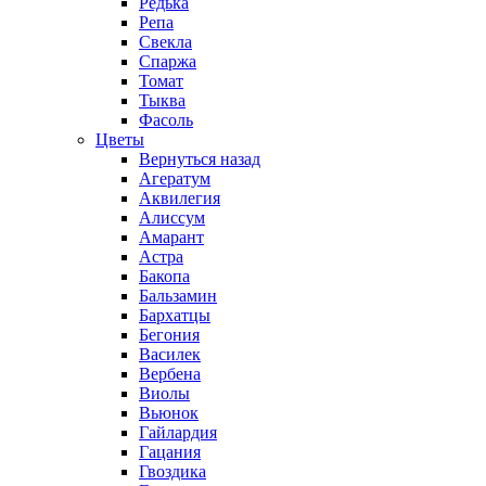
Редька
Репа
Свекла
Спаржа
Томат
Тыква
Фасоль
Цветы
Вернуться назад
Агератум
Аквилегия
Алиссум
Амарант
Астра
Бакопа
Бальзамин
Бархатцы
Бегония
Василек
Вербена
Виолы
Вьюнок
Гайлардия
Гацания
Гвоздика