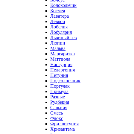
Колокольчик
Космея
Лаватера
Левкой
Лобелия
Лобулярия
Львиный зев
Люпин
Мальва
Маргаритка
Маттиола
Настурция
Пеларгония
Петуния
Подсолнечник
Портулак
Примула
Разные
Рудбекия
Сальвия
Смесь
Флокс
Фриллитуния
Хризантема