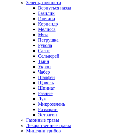
Зелень, пряности
Вернуться назад
Базилик
Горчица
Кориандр
Мелисса
Мята
Петрушка
Рукола
Салат
Сельдерей
Тмин
Укроп
Чабер
Шалфей
Щавель
Шпинат
Разные
Лук
Микрозелень
Розмарин
Эстрагон
Газонные травы
Лекарственные травы
Мицелии грибов