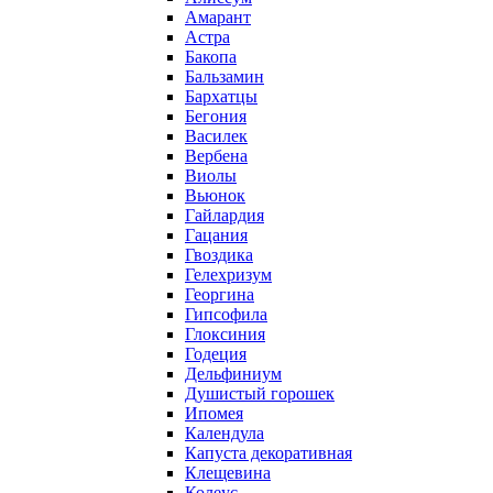
Амарант
Астра
Бакопа
Бальзамин
Бархатцы
Бегония
Василек
Вербена
Виолы
Вьюнок
Гайлардия
Гацания
Гвоздика
Гелехризум
Георгина
Гипсофила
Глоксиния
Годеция
Дельфиниум
Душистый горошек
Ипомея
Календула
Капуста декоративная
Клещевина
Колеус