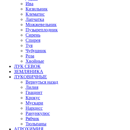
Ива
Кизильник
Клематис
Лапчатка
Можжевельник
Пузыреплодник
Сирень
Спирея
Туя
Чубушник
Роза
Хвойные
ЛУК СЕВОК
ЗЕМЛЯНИКА
ЛУКОВИЧНЫЕ
Вернуться назад
Лилия
Гиацинт
Крокус
Мускари
Нарцисс
Ранункулюс
Рябчик
Тюльпаны
АГРОХИМИЯ