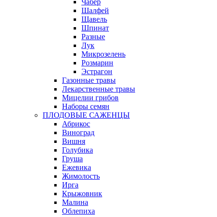
Чабер
Шалфей
Щавель
Шпинат
Разные
Лук
Микрозелень
Розмарин
Эстрагон
Газонные травы
Лекарственные травы
Мицелии грибов
Наборы семян
ПЛОДОВЫЕ САЖЕНЦЫ
Абрикос
Виноград
Вишня
Голубика
Груша
Ежевика
Жимолость
Ирга
Крыжовник
Малина
Облепиха