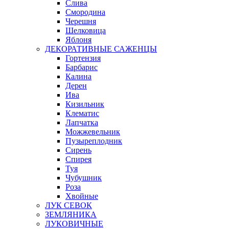
Слива
Смородина
Черешня
Шелковица
Яблоня
ДЕКОРАТИВНЫЕ САЖЕНЦЫ
Гортензия
Барбарис
Калина
Дерен
Ива
Кизильник
Клематис
Лапчатка
Можжевельник
Пузыреплодник
Сирень
Спирея
Туя
Чубушник
Роза
Хвойные
ЛУК СЕВОК
ЗЕМЛЯНИКА
ЛУКОВИЧНЫЕ