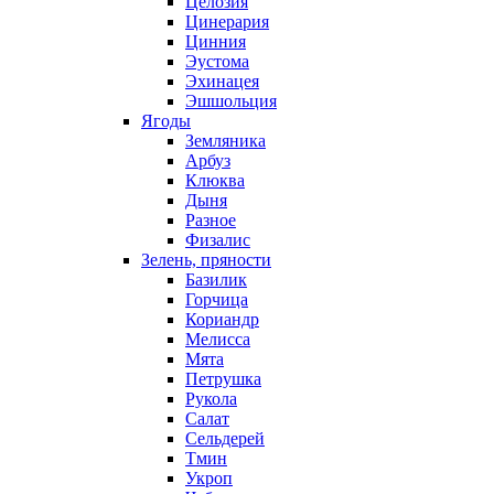
Целозия
Цинерария
Цинния
Эустома
Эхинацея
Эшшольция
Ягоды
Земляника
Арбуз
Клюква
Дыня
Разное
Физалис
Зелень, пряности
Базилик
Горчица
Кориандр
Мелисса
Мята
Петрушка
Рукола
Салат
Сельдерей
Тмин
Укроп