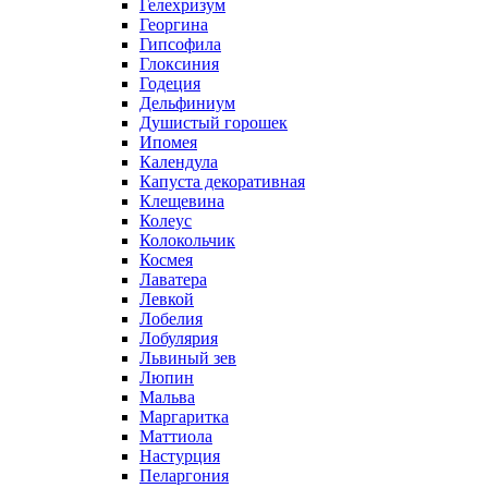
Гелехризум
Георгина
Гипсофила
Глоксиния
Годеция
Дельфиниум
Душистый горошек
Ипомея
Календула
Капуста декоративная
Клещевина
Колеус
Колокольчик
Космея
Лаватера
Левкой
Лобелия
Лобулярия
Львиный зев
Люпин
Мальва
Маргаритка
Маттиола
Настурция
Пеларгония