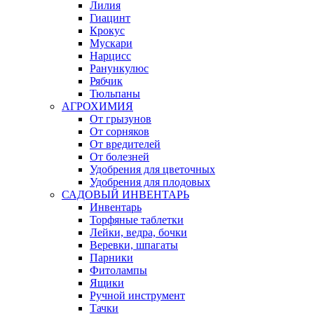
Лилия
Гиацинт
Крокус
Мускари
Нарцисс
Ранункулюс
Рябчик
Тюльпаны
АГРОХИМИЯ
От грызунов
От сорняков
От вредителей
От болезней
Удобрения для цветочных
Удобрения для плодовых
САДОВЫЙ ИНВЕНТАРЬ
Инвентарь
Торфяные таблетки
Лейки, ведра, бочки
Веревки, шпагаты
Парники
Фитолампы
Ящики
Ручной инструмент
Тачки