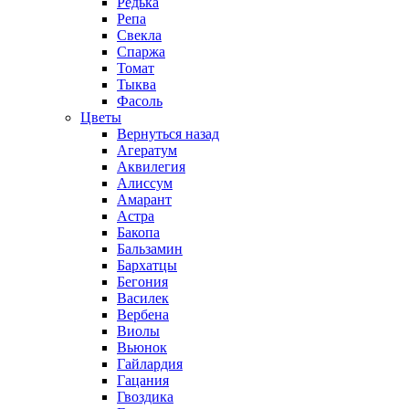
Редька
Репа
Свекла
Спаржа
Томат
Тыква
Фасоль
Цветы
Вернуться назад
Агератум
Аквилегия
Алиссум
Амарант
Астра
Бакопа
Бальзамин
Бархатцы
Бегония
Василек
Вербена
Виолы
Вьюнок
Гайлардия
Гацания
Гвоздика