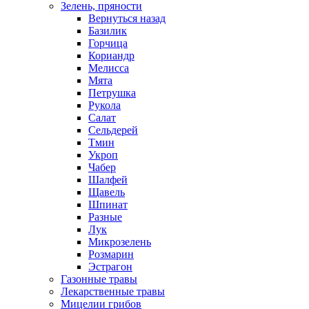
Зелень, пряности
Вернуться назад
Базилик
Горчица
Кориандр
Мелисса
Мята
Петрушка
Рукола
Салат
Сельдерей
Тмин
Укроп
Чабер
Шалфей
Щавель
Шпинат
Разные
Лук
Микрозелень
Розмарин
Эстрагон
Газонные травы
Лекарственные травы
Мицелии грибов