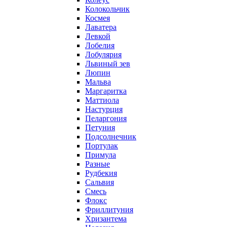
Колокольчик
Космея
Лаватера
Левкой
Лобелия
Лобулярия
Львиный зев
Люпин
Мальва
Маргаритка
Маттиола
Настурция
Пеларгония
Петуния
Подсолнечник
Портулак
Примула
Разные
Рудбекия
Сальвия
Смесь
Флокс
Фриллитуния
Хризантема