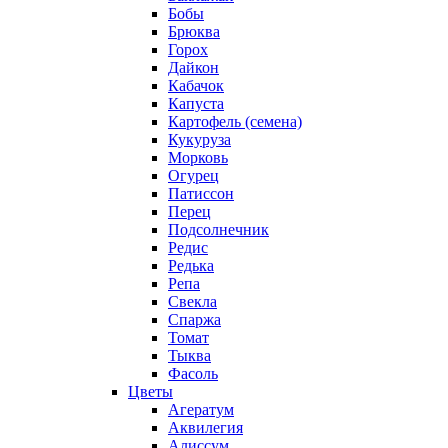
Бобы
Брюква
Горох
Дайкон
Кабачок
Капуста
Картофель (семена)
Кукуруза
Морковь
Огурец
Патиссон
Перец
Подсолнечник
Редис
Редька
Репа
Свекла
Спаржа
Томат
Тыква
Фасоль
Цветы
Агератум
Аквилегия
Алиссум