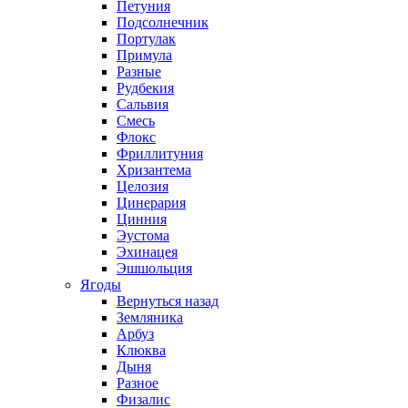
Петуния
Подсолнечник
Портулак
Примула
Разные
Рудбекия
Сальвия
Смесь
Флокс
Фриллитуния
Хризантема
Целозия
Цинерария
Цинния
Эустома
Эхинацея
Эшшольция
Ягоды
Вернуться назад
Земляника
Арбуз
Клюква
Дыня
Разное
Физалис