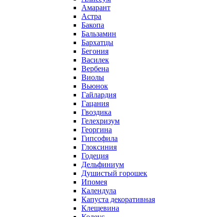
Амарант
Астра
Бакопа
Бальзамин
Бархатцы
Бегония
Василек
Вербена
Виолы
Вьюнок
Гайлардия
Гацания
Гвоздика
Гелехризум
Георгина
Гипсофила
Глоксиния
Годеция
Дельфиниум
Душистый горошек
Ипомея
Календула
Капуста декоративная
Клещевина
Колеус