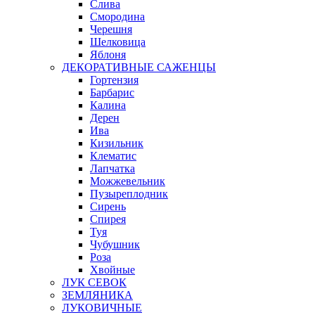
Слива
Смородина
Черешня
Шелковица
Яблоня
ДЕКОРАТИВНЫЕ САЖЕНЦЫ
Гортензия
Барбарис
Калина
Дерен
Ива
Кизильник
Клематис
Лапчатка
Можжевельник
Пузыреплодник
Сирень
Спирея
Туя
Чубушник
Роза
Хвойные
ЛУК СЕВОК
ЗЕМЛЯНИКА
ЛУКОВИЧНЫЕ