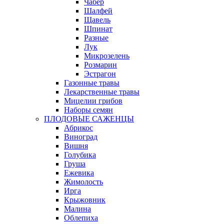
Чабер
Шалфей
Щавель
Шпинат
Разные
Лук
Микрозелень
Розмарин
Эстрагон
Газонные травы
Лекарственные травы
Мицелии грибов
Наборы семян
ПЛОДОВЫЕ САЖЕНЦЫ
Абрикос
Виноград
Вишня
Голубика
Груша
Ежевика
Жимолость
Ирга
Крыжовник
Малина
Облепиха