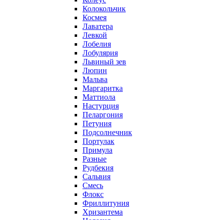
Колокольчик
Космея
Лаватера
Левкой
Лобелия
Лобулярия
Львиный зев
Люпин
Мальва
Маргаритка
Маттиола
Настурция
Пеларгония
Петуния
Подсолнечник
Портулак
Примула
Разные
Рудбекия
Сальвия
Смесь
Флокс
Фриллитуния
Хризантема