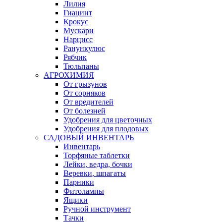
Лилия
Гиацинт
Крокус
Мускари
Нарцисс
Ранункулюс
Рябчик
Тюльпаны
АГРОХИМИЯ
От грызунов
От сорняков
От вредителей
От болезней
Удобрения для цветочных
Удобрения для плодовых
САДОВЫЙ ИНВЕНТАРЬ
Инвентарь
Торфяные таблетки
Лейки, ведра, бочки
Веревки, шпагаты
Парники
Фитолампы
Ящики
Ручной инструмент
Тачки