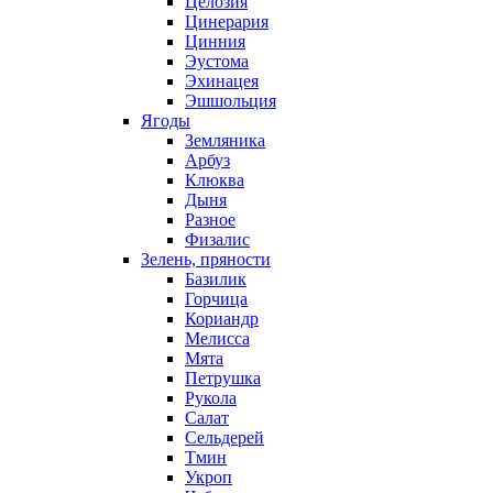
Целозия
Цинерария
Цинния
Эустома
Эхинацея
Эшшольция
Ягоды
Земляника
Арбуз
Клюква
Дыня
Разное
Физалис
Зелень, пряности
Базилик
Горчица
Кориандр
Мелисса
Мята
Петрушка
Рукола
Салат
Сельдерей
Тмин
Укроп