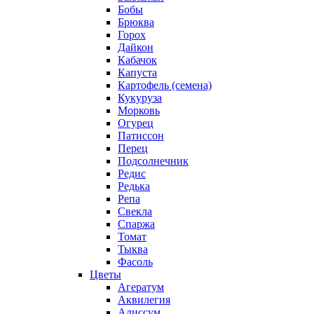
Бобы
Брюква
Горох
Дайкон
Кабачок
Капуста
Картофель (семена)
Кукуруза
Морковь
Огурец
Патиссон
Перец
Подсолнечник
Редис
Редька
Репа
Свекла
Спаржа
Томат
Тыква
Фасоль
Цветы
Агератум
Аквилегия
Алиссум