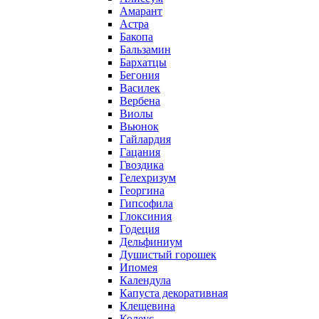
Амарант
Астра
Бакопа
Бальзамин
Бархатцы
Бегония
Василек
Вербена
Виолы
Вьюнок
Гайлардия
Гацания
Гвоздика
Гелехризум
Георгина
Гипсофила
Глоксиния
Годеция
Дельфиниум
Душистый горошек
Ипомея
Календула
Капуста декоративная
Клещевина
Колеус