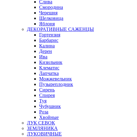
Слива
Смородина
Черешня
Шелковица
Яблоня
ДЕКОРАТИВНЫЕ САЖЕНЦЫ
Гортензия
Барбарис
Калина
Дерен
Ива
Кизильник
Клематис
Лапчатка
Можжевельник
Пузыреплодник
Сирень
Спирея
Туя
Чубушник
Роза
Хвойные
ЛУК СЕВОК
ЗЕМЛЯНИКА
ЛУКОВИЧНЫЕ