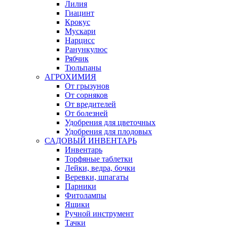
Лилия
Гиацинт
Крокус
Мускари
Нарцисс
Ранункулюс
Рябчик
Тюльпаны
АГРОХИМИЯ
От грызунов
От сорняков
От вредителей
От болезней
Удобрения для цветочных
Удобрения для плодовых
САДОВЫЙ ИНВЕНТАРЬ
Инвентарь
Торфяные таблетки
Лейки, ведра, бочки
Веревки, шпагаты
Парники
Фитолампы
Ящики
Ручной инструмент
Тачки