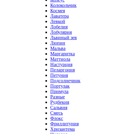
Колокольчик
Космея
Лаватера
Левкой
Лобелия
Лобулярия
Львиный зев
Люпин
Мальва
Маргаритка
Маттиола
Настурция
Пеларгония
Петуния
Подсолнечник
Портулак
Примула
Разные
Рудбекия
Сальвия
Смесь
Флокс
Фриллитуния
Хризантема