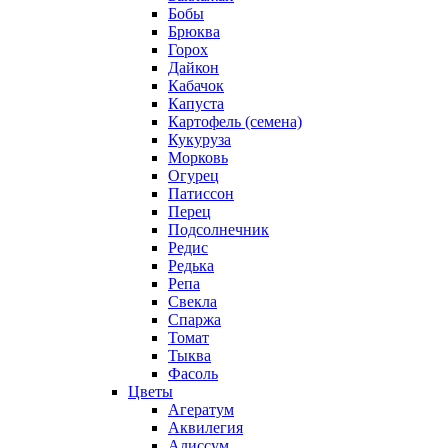
Бобы
Брюква
Горох
Дайкон
Кабачок
Капуста
Картофель (семена)
Кукуруза
Морковь
Огурец
Патиссон
Перец
Подсолнечник
Редис
Редька
Репа
Свекла
Спаржа
Томат
Тыква
Фасоль
Цветы
Агератум
Аквилегия
Алиссум