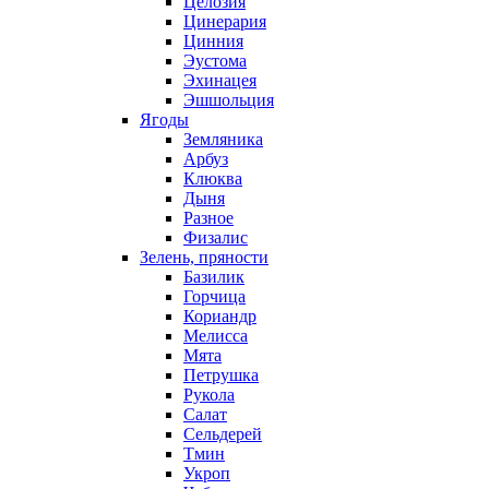
Целозия
Цинерария
Цинния
Эустома
Эхинацея
Эшшольция
Ягоды
Земляника
Арбуз
Клюква
Дыня
Разное
Физалис
Зелень, пряности
Базилик
Горчица
Кориандр
Мелисса
Мята
Петрушка
Рукола
Салат
Сельдерей
Тмин
Укроп