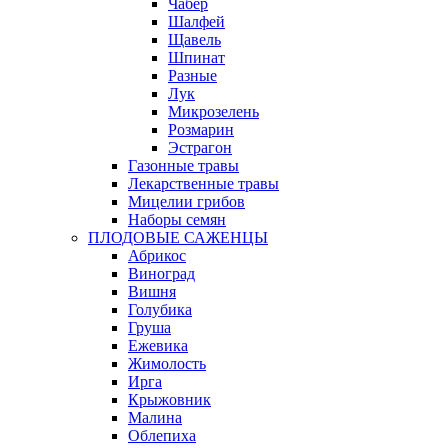
Чабер
Шалфей
Щавель
Шпинат
Разные
Лук
Микрозелень
Розмарин
Эстрагон
Газонные травы
Лекарственные травы
Мицелии грибов
Наборы семян
ПЛОДОВЫЕ САЖЕНЦЫ
Абрикос
Виноград
Вишня
Голубика
Груша
Ежевика
Жимолость
Ирга
Крыжовник
Малина
Облепиха