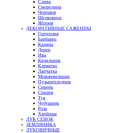
Слива
Смородина
Черешня
Шелковица
Яблоня
ДЕКОРАТИВНЫЕ САЖЕНЦЫ
Гортензия
Барбарис
Калина
Дерен
Ива
Кизильник
Клематис
Лапчатка
Можжевельник
Пузыреплодник
Сирень
Спирея
Туя
Чубушник
Роза
Хвойные
ЛУК СЕВОК
ЗЕМЛЯНИКА
ЛУКОВИЧНЫЕ