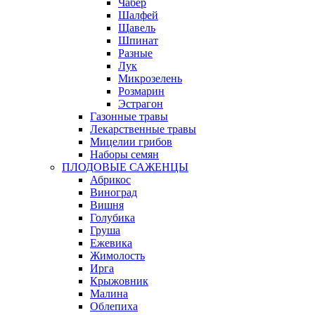
Чабер
Шалфей
Щавель
Шпинат
Разные
Лук
Микрозелень
Розмарин
Эстрагон
Газонные травы
Лекарственные травы
Мицелии грибов
Наборы семян
ПЛОДОВЫЕ САЖЕНЦЫ
Абрикос
Виноград
Вишня
Голубика
Груша
Ежевика
Жимолость
Ирга
Крыжовник
Малина
Облепиха