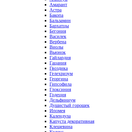
Амарант
Астра
Бакопа
Бальзамин
Бархатцы
Бегония
Василек
Вербена
Виолы
Вьюнок
Гайлардия
Гацания
Гвоздика
Гелехризум
Георгина
Гипсофила
Глоксиния
Годеция
Дельфиниум
Душистый горошек
Ипомея
Календула
Капуста декоративная
Клещевина
Колеус