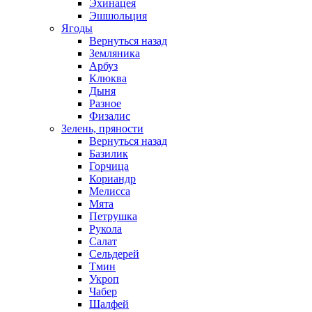
Эхинацея
Эшшольция
Ягоды
Вернуться назад
Земляника
Арбуз
Клюква
Дыня
Разное
Физалис
Зелень, пряности
Вернуться назад
Базилик
Горчица
Кориандр
Мелисса
Мята
Петрушка
Рукола
Салат
Сельдерей
Тмин
Укроп
Чабер
Шалфей