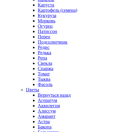
Капуста
Картофель (семена)
Кукуруза
Морковь
Огурец
Патиссон
Перец
Подсолнечник
Редис
Редька
Репа
Свекла
Спаржа
Томат
Тыква
Фасоль
Цветы
Вернуться назад
Агератум
Аквилегия
Алиссум
Амарант
Астра
Бакопа