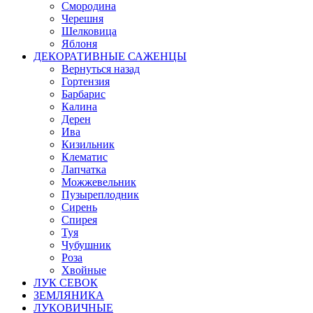
Смородина
Черешня
Шелковица
Яблоня
ДЕКОРАТИВНЫЕ САЖЕНЦЫ
Вернуться назад
Гортензия
Барбарис
Калина
Дерен
Ива
Кизильник
Клематис
Лапчатка
Можжевельник
Пузыреплодник
Сирень
Спирея
Туя
Чубушник
Роза
Хвойные
ЛУК СЕВОК
ЗЕМЛЯНИКА
ЛУКОВИЧНЫЕ