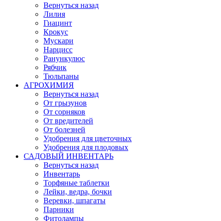
Вернуться назад
Лилия
Гиацинт
Крокус
Мускари
Нарцисс
Ранункулюс
Рябчик
Тюльпаны
АГРОХИМИЯ
Вернуться назад
От грызунов
От сорняков
От вредителей
От болезней
Удобрения для цветочных
Удобрения для плодовых
САДОВЫЙ ИНВЕНТАРЬ
Вернуться назад
Инвентарь
Торфяные таблетки
Лейки, ведра, бочки
Веревки, шпагаты
Парники
Фитолампы