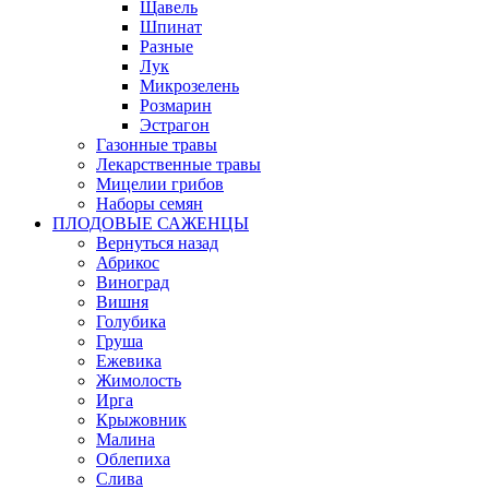
Щавель
Шпинат
Разные
Лук
Микрозелень
Розмарин
Эстрагон
Газонные травы
Лекарственные травы
Мицелии грибов
Наборы семян
ПЛОДОВЫЕ САЖЕНЦЫ
Вернуться назад
Абрикос
Виноград
Вишня
Голубика
Груша
Ежевика
Жимолость
Ирга
Крыжовник
Малина
Облепиха
Слива