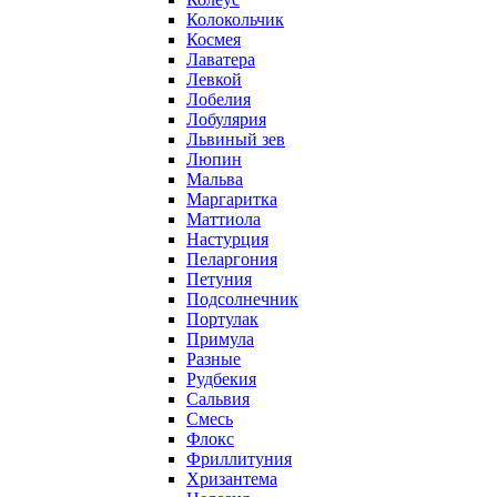
Колокольчик
Космея
Лаватера
Левкой
Лобелия
Лобулярия
Львиный зев
Люпин
Мальва
Маргаритка
Маттиола
Настурция
Пеларгония
Петуния
Подсолнечник
Портулак
Примула
Разные
Рудбекия
Сальвия
Смесь
Флокс
Фриллитуния
Хризантема