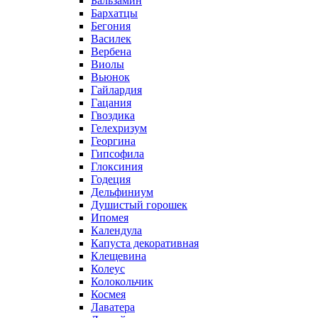
Бальзамин
Бархатцы
Бегония
Василек
Вербена
Виолы
Вьюнок
Гайлардия
Гацания
Гвоздика
Гелехризум
Георгина
Гипсофила
Глоксиния
Годеция
Дельфиниум
Душистый горошек
Ипомея
Календула
Капуста декоративная
Клещевина
Колеус
Колокольчик
Космея
Лаватера