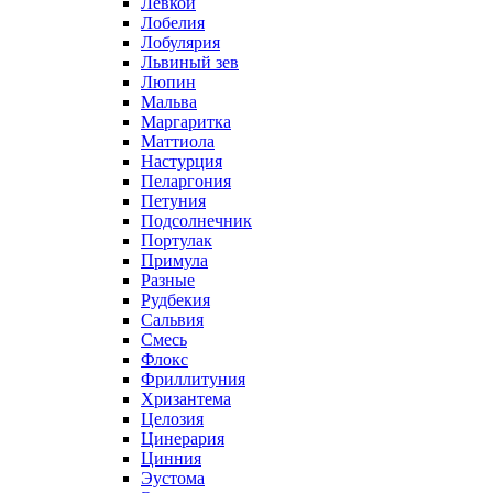
Левкой
Лобелия
Лобулярия
Львиный зев
Люпин
Мальва
Маргаритка
Маттиола
Настурция
Пеларгония
Петуния
Подсолнечник
Портулак
Примула
Разные
Рудбекия
Сальвия
Смесь
Флокс
Фриллитуния
Хризантема
Целозия
Цинерария
Цинния
Эустома