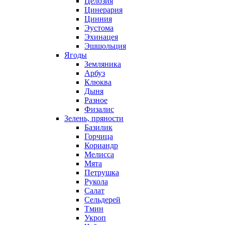
Целозия
Цинерария
Цинния
Эустома
Эхинацея
Эшшольция
Ягоды
Земляника
Арбуз
Клюква
Дыня
Разное
Физалис
Зелень, пряности
Базилик
Горчица
Кориандр
Мелисса
Мята
Петрушка
Рукола
Салат
Сельдерей
Тмин
Укроп