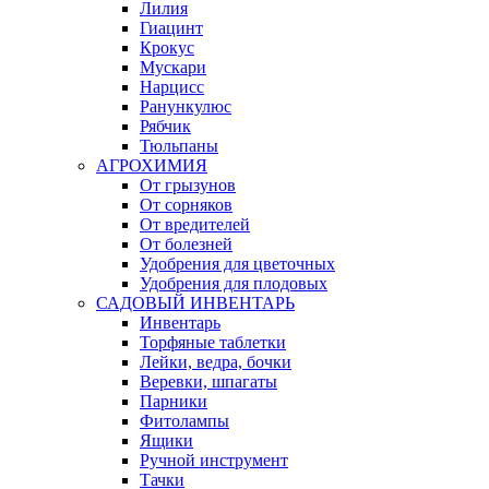
Лилия
Гиацинт
Крокус
Мускари
Нарцисс
Ранункулюс
Рябчик
Тюльпаны
АГРОХИМИЯ
От грызунов
От сорняков
От вредителей
От болезней
Удобрения для цветочных
Удобрения для плодовых
САДОВЫЙ ИНВЕНТАРЬ
Инвентарь
Торфяные таблетки
Лейки, ведра, бочки
Веревки, шпагаты
Парники
Фитолампы
Ящики
Ручной инструмент
Тачки