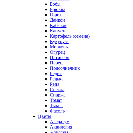
Бобы
Брюква
Горох
Дайкон
Кабачок
Капуста
Картофель (семена)
Кукуруза
Морковь
Огурец
Патиссон
Перец
Подсолнечник
Редис
Редька
Репа
Свекла
Спаржа
Томат
Тыква
Фасоль
Цветы
Агератум
Аквилегия
Алиссум