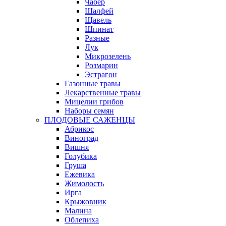
Чабер
Шалфей
Щавель
Шпинат
Разные
Лук
Микрозелень
Розмарин
Эстрагон
Газонные травы
Лекарственные травы
Мицелии грибов
Наборы семян
ПЛОДОВЫЕ САЖЕНЦЫ
Абрикос
Виноград
Вишня
Голубика
Груша
Ежевика
Жимолость
Ирга
Крыжовник
Малина
Облепиха