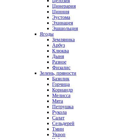
Целозия
Цинерария
Цинния
Эустома
Эхинацея
Эшшольция
Ягоды
Земляника
Арбуз
Клюква
Дыня
Разное
Физалис
Зелень, пряности
Базилик
Горчица
Кориандр
Мелисса
Мята
Петрушка
Рукола
Салат
Сельдерей
Тмин
Укроп