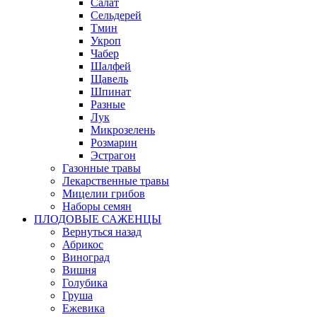
Салат
Сельдерей
Тмин
Укроп
Чабер
Шалфей
Щавель
Шпинат
Разные
Лук
Микрозелень
Розмарин
Эстрагон
Газонные травы
Лекарственные травы
Мицелии грибов
Наборы семян
ПЛОДОВЫЕ САЖЕНЦЫ
Вернуться назад
Абрикос
Виноград
Вишня
Голубика
Груша
Ежевика