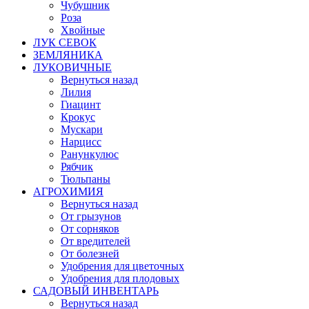
Чубушник
Роза
Хвойные
ЛУК СЕВОК
ЗЕМЛЯНИКА
ЛУКОВИЧНЫЕ
Вернуться назад
Лилия
Гиацинт
Крокус
Мускари
Нарцисс
Ранункулюс
Рябчик
Тюльпаны
АГРОХИМИЯ
Вернуться назад
От грызунов
От сорняков
От вредителей
От болезней
Удобрения для цветочных
Удобрения для плодовых
САДОВЫЙ ИНВЕНТАРЬ
Вернуться назад