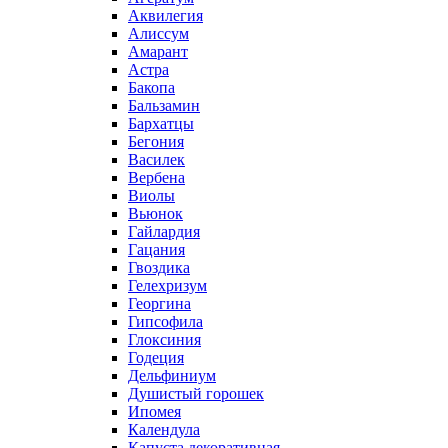
Аквилегия
Алиссум
Амарант
Астра
Бакопа
Бальзамин
Бархатцы
Бегония
Василек
Вербена
Виолы
Вьюнок
Гайлардия
Гацания
Гвоздика
Гелехризум
Георгина
Гипсофила
Глоксиния
Годеция
Дельфиниум
Душистый горошек
Ипомея
Календула
Капуста декоративная