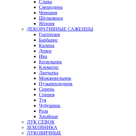
Слива
Смородина
Черешня
Шелковица
Яблоня
ДЕКОРАТИВНЫЕ САЖЕНЦЫ
Гортензия
Барбарис
Калина
Дерен
Ива
Кизильник
Клематис
Лапчатка
Можжевельник
Пузыреплодник
Сирень
Спирея
Туя
Чубушник
Роза
Хвойные
ЛУК СЕВОК
ЗЕМЛЯНИКА
ЛУКОВИЧНЫЕ