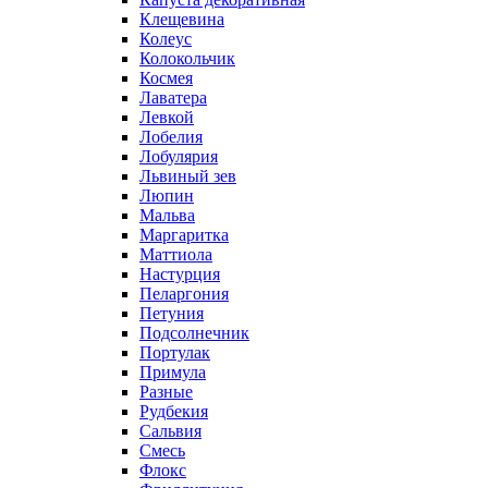
Клещевина
Колеус
Колокольчик
Космея
Лаватера
Левкой
Лобелия
Лобулярия
Львиный зев
Люпин
Мальва
Маргаритка
Маттиола
Настурция
Пеларгония
Петуния
Подсолнечник
Портулак
Примула
Разные
Рудбекия
Сальвия
Смесь
Флокс