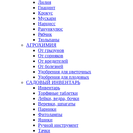
Лилия
Гиацинт
Крокус
Мускари
Нарцисс
Ранункулюс
Рябчик
Тюльпаны
АГРОХИМИЯ
От грызунов
От сорняков
От вредителей
От болезней
Удобрения для цветочных
Удобрения для плодовых
САДОВЫЙ ИНВЕНТАРЬ
Инвентарь
Торфяные таблетки
Лейки, ведра, бочки
Веревки, шпагаты
Парники
Фитолампы
Ящики
Ручной инструмент
Тачки