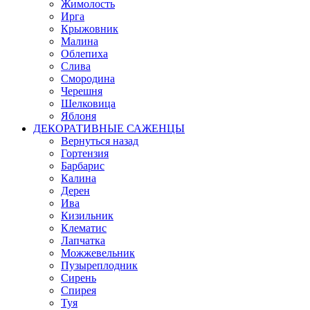
Жимолость
Ирга
Крыжовник
Малина
Облепиха
Слива
Смородина
Черешня
Шелковица
Яблоня
ДЕКОРАТИВНЫЕ САЖЕНЦЫ
Вернуться назад
Гортензия
Барбарис
Калина
Дерен
Ива
Кизильник
Клематис
Лапчатка
Можжевельник
Пузыреплодник
Сирень
Спирея
Туя