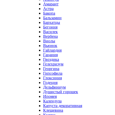
Амарант
Астра
Бакопа
Бальзамин
Бархатцы
Бегония
Василек
Вербена
Виолы
Вьюнок
Гайлардия
Гацания
Гвоздика
Гелехризум
Георгина
Гипсофила
Глоксиния
Годеция
Дельфиниум
Душистый горошек
Ипомея
Календула
Капуста декоративная
Клещевина
Колеус