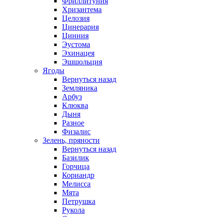
Фриллитуния
Хризантема
Целозия
Цинерария
Цинния
Эустома
Эхинацея
Эшшольция
Ягоды
Вернуться назад
Земляника
Арбуз
Клюква
Дыня
Разное
Физалис
Зелень, пряности
Вернуться назад
Базилик
Горчица
Кориандр
Мелисса
Мята
Петрушка
Рукола