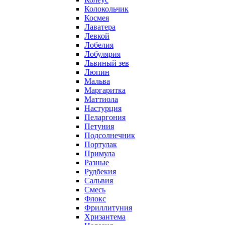
Колокольчик
Космея
Лаватера
Левкой
Лобелия
Лобулярия
Львиный зев
Люпин
Мальва
Маргаритка
Маттиола
Настурция
Пеларгония
Петуния
Подсолнечник
Портулак
Примула
Разные
Рудбекия
Сальвия
Смесь
Флокс
Фриллитуния
Хризантема