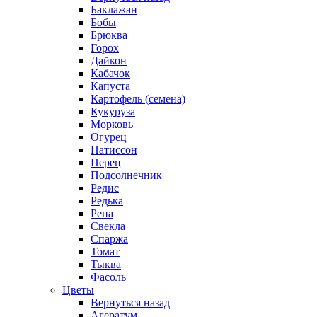
Баклажан
Бобы
Брюква
Горох
Дайкон
Кабачок
Капуста
Картофель (семена)
Кукуруза
Морковь
Огурец
Патиссон
Перец
Подсолнечник
Редис
Редька
Репа
Свекла
Спаржа
Томат
Тыква
Фасоль
Цветы
Вернуться назад
Агератум