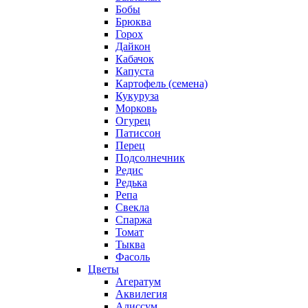
Бобы
Брюква
Горох
Дайкон
Кабачок
Капуста
Картофель (семена)
Кукуруза
Морковь
Огурец
Патиссон
Перец
Подсолнечник
Редис
Редька
Репа
Свекла
Спаржа
Томат
Тыква
Фасоль
Цветы
Агератум
Аквилегия
Алиссум