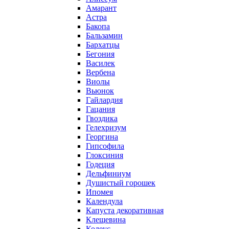
Амарант
Астра
Бакопа
Бальзамин
Бархатцы
Бегония
Василек
Вербена
Виолы
Вьюнок
Гайлардия
Гацания
Гвоздика
Гелехризум
Георгина
Гипсофила
Глоксиния
Годеция
Дельфиниум
Душистый горошек
Ипомея
Календула
Капуста декоративная
Клещевина
Колеус