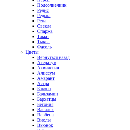
Подсолнечник
Редис
Редька
Репа
Свекла
Спаржа
Томат
Тыква
Фасоль
Цветы
Вернуться назад
Агератум
Аквилегия
Алиссум
Амарант
Астра
Бакопа
Бальзамин
Бархатцы
Бегония
Василек
Вербена
Виолы
Вьюнок