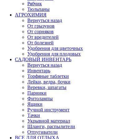
Рябчик
Тюльпаны
АГРОХИМИЯ
Вернуться назад
От грызунов
От сорняков
От вредителей
От болезней
Удобрения для цветочных
Удобрения для плодовых
САДОВЫЙ ИНВЕНТАРЬ
Вернуться назад
Инвентарь
Торфяные таблетки
Лейки, ведра, бочки
Веревки, шпагаты
Парники
Фитолампы
Ящики
Ручной инструмент
Тачки
Укрывной материал
Шланги, распылители
Отпугиватели
ВСЕ ДЛЯ ОТДЫХА