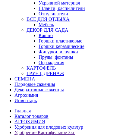
Укрывной материал
Шланги, распылители
Отпугиватели
ВСЕ ДЛЯ ОТДЫХА
Мебель
ДЕКОР ДЛЯ САДА
Кашпо
Горшки пластиковые
Горшки керамические
Фигурки, игрушки
Пруды, фонтаны
Ограждения
КАРТОФЕЛЬ
ГРУНТ, ДРЕНАЖ
СЕМЕНА
Плодовые саженцы
Декоративные саженцы
Агрохимия
Инвентарь
Главная
Каталог товаров
АГРОХИМИЯ
Удобрения для плодовых культур
Удобрение Картофельное 3кг