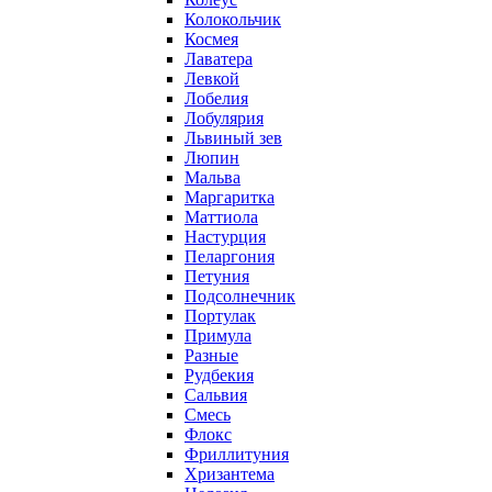
Колокольчик
Космея
Лаватера
Левкой
Лобелия
Лобулярия
Львиный зев
Люпин
Мальва
Маргаритка
Маттиола
Настурция
Пеларгония
Петуния
Подсолнечник
Портулак
Примула
Разные
Рудбекия
Сальвия
Смесь
Флокс
Фриллитуния
Хризантема