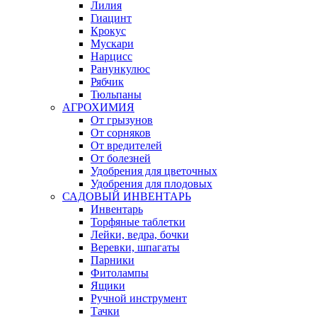
Лилия
Гиацинт
Крокус
Мускари
Нарцисс
Ранункулюс
Рябчик
Тюльпаны
АГРОХИМИЯ
От грызунов
От сорняков
От вредителей
От болезней
Удобрения для цветочных
Удобрения для плодовых
САДОВЫЙ ИНВЕНТАРЬ
Инвентарь
Торфяные таблетки
Лейки, ведра, бочки
Веревки, шпагаты
Парники
Фитолампы
Ящики
Ручной инструмент
Тачки