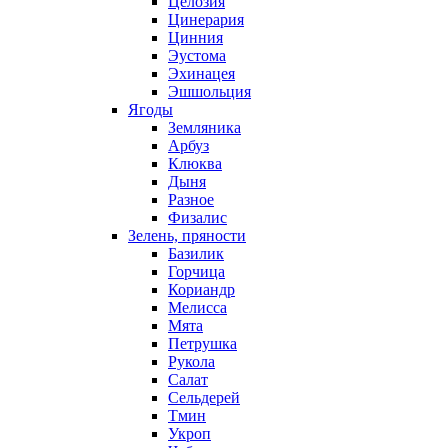
Целозия
Цинерария
Цинния
Эустома
Эхинацея
Эшшольция
Ягоды
Земляника
Арбуз
Клюква
Дыня
Разное
Физалис
Зелень, пряности
Базилик
Горчица
Кориандр
Мелисса
Мята
Петрушка
Рукола
Салат
Сельдерей
Тмин
Укроп