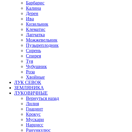
Барбарис
Калина
Дерен
Ива
Кизильник
Клематис
Лапчатка
Можжевельник
Пузыреплодник
Сирень
Спирея
Туя
Чубушник
Роза
Хвойные
ЛУК СЕВОК
ЗЕМЛЯНИКА
ЛУКОВИЧНЫЕ
Вернуться назад
Лилия
Гиацинт
Крокус
Мускари
Нарцисс
Ранункулюс