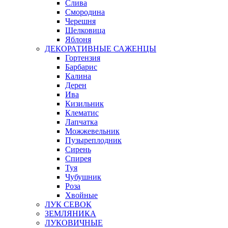
Слива
Смородина
Черешня
Шелковица
Яблоня
ДЕКОРАТИВНЫЕ САЖЕНЦЫ
Гортензия
Барбарис
Калина
Дерен
Ива
Кизильник
Клематис
Лапчатка
Можжевельник
Пузыреплодник
Сирень
Спирея
Туя
Чубушник
Роза
Хвойные
ЛУК СЕВОК
ЗЕМЛЯНИКА
ЛУКОВИЧНЫЕ