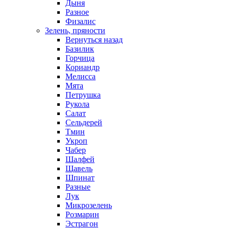
Дыня
Разное
Физалис
Зелень, пряности
Вернуться назад
Базилик
Горчица
Кориандр
Мелисса
Мята
Петрушка
Рукола
Салат
Сельдерей
Тмин
Укроп
Чабер
Шалфей
Щавель
Шпинат
Разные
Лук
Микрозелень
Розмарин
Эстрагон