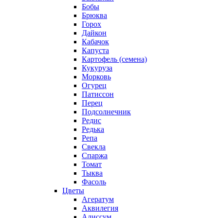
Бобы
Брюква
Горох
Дайкон
Кабачок
Капуста
Картофель (семена)
Кукуруза
Морковь
Огурец
Патиссон
Перец
Подсолнечник
Редис
Редька
Репа
Свекла
Спаржа
Томат
Тыква
Фасоль
Цветы
Агератум
Аквилегия
Алиссум