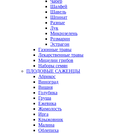
Чабер
Шалфей
Щавель
Шпинат
Разные
Лук
Микрозелень
Розмарин
Эстрагон
Газонные травы
Лекарственные травы
Мицелии грибов
Наборы семян
ПЛОДОВЫЕ САЖЕНЦЫ
Абрикос
Виноград
Вишня
Голубика
Груша
Ежевика
Жимолость
Ирга
Крыжовник
Малина
Облепиха