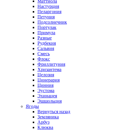
Маттиола
Настурция
Пеларгония
Петуния
Подсолнечник
Портулак
Примула
Разные
Рудбекия
Сальвия
Смесь
Флокс
Фриллитуния
Хризантема
Целозия
Цинерария
Цинния
Эустома
Эхинацея
Эшшольция
Ягоды
Вернуться назад
Земляника
Арбуз
Клюква