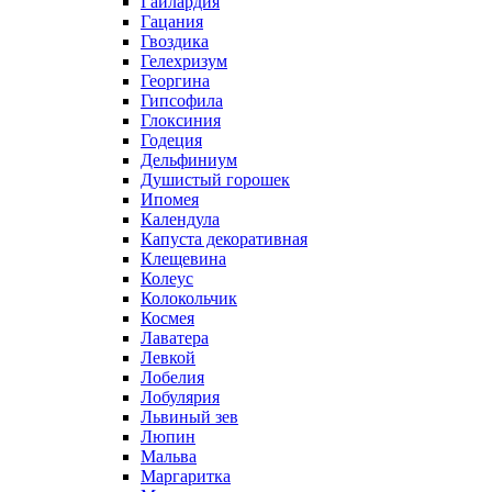
Гайлардия
Гацания
Гвоздика
Гелехризум
Георгина
Гипсофила
Глоксиния
Годеция
Дельфиниум
Душистый горошек
Ипомея
Календула
Капуста декоративная
Клещевина
Колеус
Колокольчик
Космея
Лаватера
Левкой
Лобелия
Лобулярия
Львиный зев
Люпин
Мальва
Маргаритка