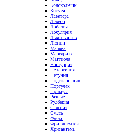
Колокольчик
Космея
Лаватера
Левкой
Лобелия
Лобулярия
Львиный зев
Люпин
Мальва
Маргаритка
Маттиола
Настурция
Пеларгония
Петуния
Подсолнечник
Портулак
Примула
Разные
Рудбекия
Сальвия
Смесь
Флокс
Фриллитуния
Хризантема