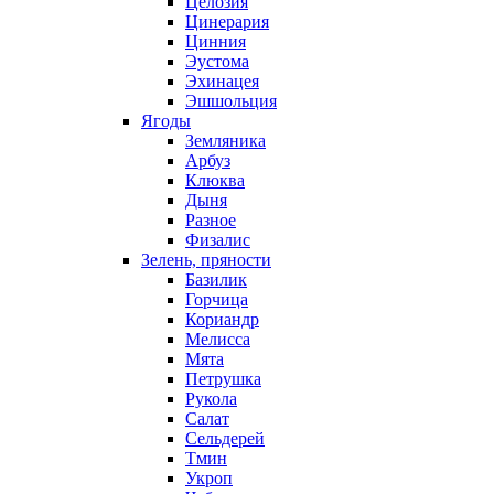
Целозия
Цинерария
Цинния
Эустома
Эхинацея
Эшшольция
Ягоды
Земляника
Арбуз
Клюква
Дыня
Разное
Физалис
Зелень, пряности
Базилик
Горчица
Кориандр
Мелисса
Мята
Петрушка
Рукола
Салат
Сельдерей
Тмин
Укроп