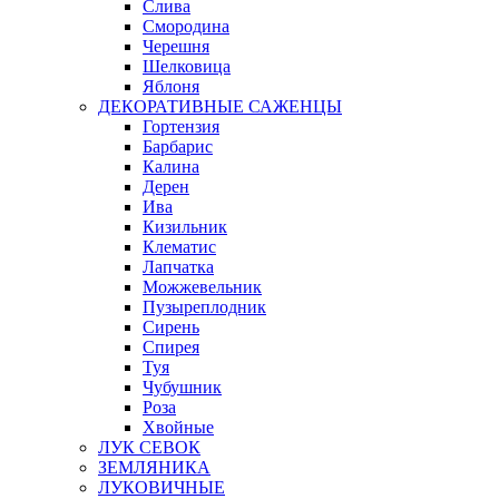
Слива
Смородина
Черешня
Шелковица
Яблоня
ДЕКОРАТИВНЫЕ САЖЕНЦЫ
Гортензия
Барбарис
Калина
Дерен
Ива
Кизильник
Клематис
Лапчатка
Можжевельник
Пузыреплодник
Сирень
Спирея
Туя
Чубушник
Роза
Хвойные
ЛУК СЕВОК
ЗЕМЛЯНИКА
ЛУКОВИЧНЫЕ