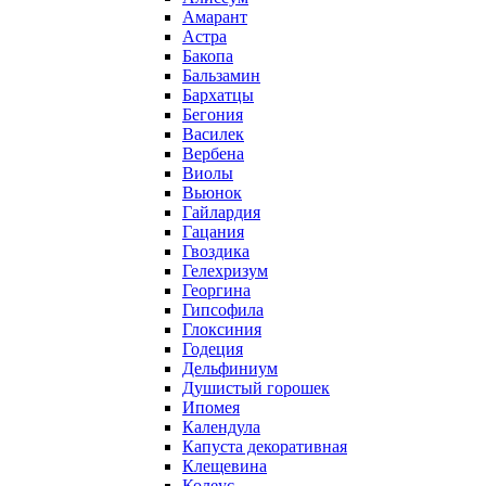
Амарант
Астра
Бакопа
Бальзамин
Бархатцы
Бегония
Василек
Вербена
Виолы
Вьюнок
Гайлардия
Гацания
Гвоздика
Гелехризум
Георгина
Гипсофила
Глоксиния
Годеция
Дельфиниум
Душистый горошек
Ипомея
Календула
Капуста декоративная
Клещевина
Колеус