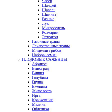
Чабер
Шалфей
Щавель
Шпинат
Разные
Лук
Микрозелень
Розмарин
Эстрагон
Газонные травы
Лекарственные травы
Мицелии грибов
Наборы семян
ПЛОДОВЫЕ САЖЕНЦЫ
Абрикос
Виноград
Вишня
Голубика
Груша
Ежевика
Жимолость
Ирга
Крыжовник
Малина
Облепиха