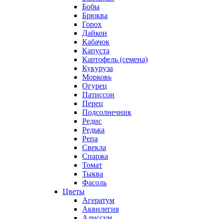
Бобы
Брюква
Горох
Дайкон
Кабачок
Капуста
Картофель (семена)
Кукуруза
Морковь
Огурец
Патиссон
Перец
Подсолнечник
Редис
Редька
Репа
Свекла
Спаржа
Томат
Тыква
Фасоль
Цветы
Агератум
Аквилегия
Алиссум