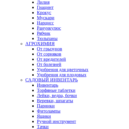
Лилия
Гиацинт
Крокус
Мускари
Нарцисс
Ранункулюс
Рябчик
Тюльпаны
АГРОХИМИЯ
От грызунов
От сорняков
От вредителей
От болезней
Удобрения для цветочных
Удобрения для плодовых
САДОВЫЙ ИНВЕНТАРЬ
Инвентарь
Торфяные таблетки
Лейки, ведра, бочки
Веревки, шпагаты
Парники
Фитолампы
Ящики
Ручной инструмент
Тачки