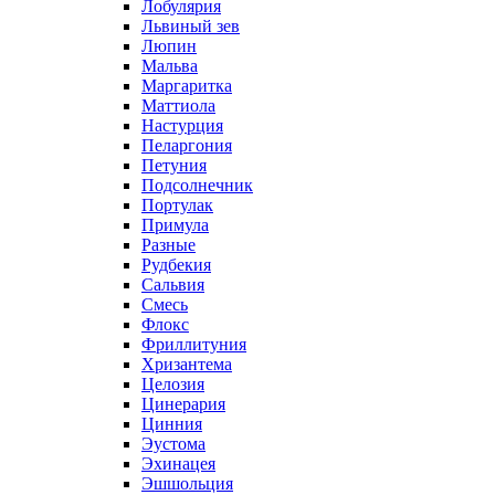
Лобулярия
Львиный зев
Люпин
Мальва
Маргаритка
Маттиола
Настурция
Пеларгония
Петуния
Подсолнечник
Портулак
Примула
Разные
Рудбекия
Сальвия
Смесь
Флокс
Фриллитуния
Хризантема
Целозия
Цинерария
Цинния
Эустома
Эхинацея
Эшшольция