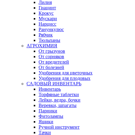
Лилия
Гиацинт
Крокус
Мускари
Нарцисс
Ранункулюс
Рябчик
Тюльпаны
АГРОХИМИЯ
От грызунов
От сорняков
От вредителей
От болезней
Удобрения для цветочных
Удобрения для плодовых
САДОВЫЙ ИНВЕНТАРЬ
Инвентарь
Торфяные таблетки
Лейки, ведра, бочки
Веревки, шпагаты
Парники
Фитолампы
Ящики
Ручной инструмент
Тачки