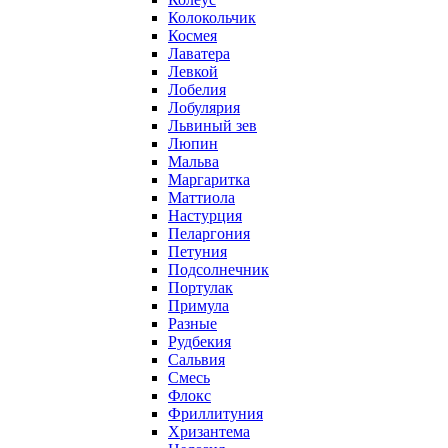
Колокольчик
Космея
Лаватера
Левкой
Лобелия
Лобулярия
Львиный зев
Люпин
Мальва
Маргаритка
Маттиола
Настурция
Пеларгония
Петуния
Подсолнечник
Портулак
Примула
Разные
Рудбекия
Сальвия
Смесь
Флокс
Фриллитуния
Хризантема