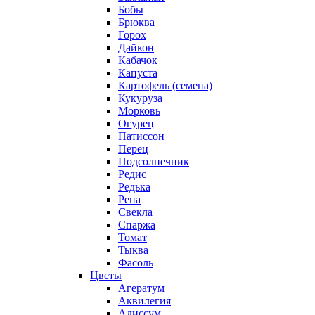
Бобы
Брюква
Горох
Дайкон
Кабачок
Капуста
Картофель (семена)
Кукуруза
Морковь
Огурец
Патиссон
Перец
Подсолнечник
Редис
Редька
Репа
Свекла
Спаржа
Томат
Тыква
Фасоль
Цветы
Агератум
Аквилегия
Алиссум