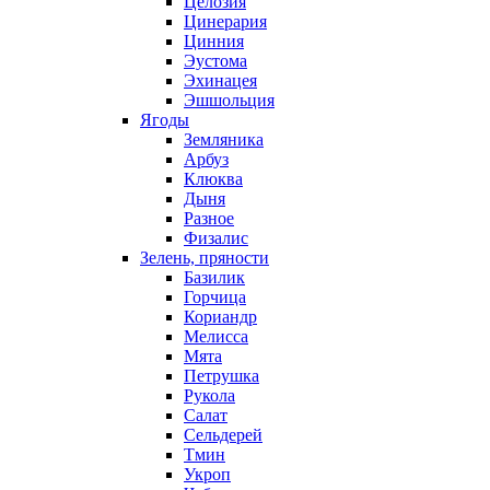
Целозия
Цинерария
Цинния
Эустома
Эхинацея
Эшшольция
Ягоды
Земляника
Арбуз
Клюква
Дыня
Разное
Физалис
Зелень, пряности
Базилик
Горчица
Кориандр
Мелисса
Мята
Петрушка
Рукола
Салат
Сельдерей
Тмин
Укроп