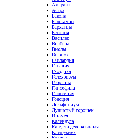
Амарант
Астра
Бакопа
Бальзамин
Бархатцы
Бегония
Василек
Вербена
Виолы
Вьюнок
Гайлардия
Гацания
Гвоздика
Гелехризум
Георгина
Гипсофила
Глоксиния
Годеция
Дельфиниум
Душистый горошек
Ипомея
Календула
Капуста декоративная
Клещевина
Колеус