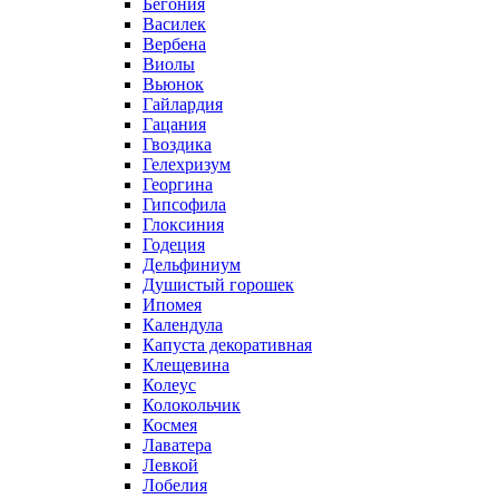
Бегония
Василек
Вербена
Виолы
Вьюнок
Гайлардия
Гацания
Гвоздика
Гелехризум
Георгина
Гипсофила
Глоксиния
Годеция
Дельфиниум
Душистый горошек
Ипомея
Календула
Капуста декоративная
Клещевина
Колеус
Колокольчик
Космея
Лаватера
Левкой
Лобелия