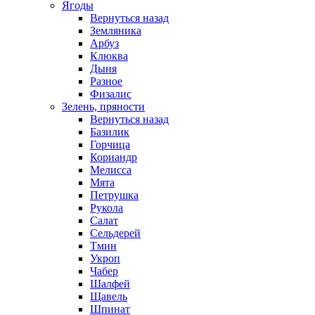
Ягоды
Вернуться назад
Земляника
Арбуз
Клюква
Дыня
Разное
Физалис
Зелень, пряности
Вернуться назад
Базилик
Горчица
Кориандр
Мелисса
Мята
Петрушка
Рукола
Салат
Сельдерей
Тмин
Укроп
Чабер
Шалфей
Щавель
Шпинат