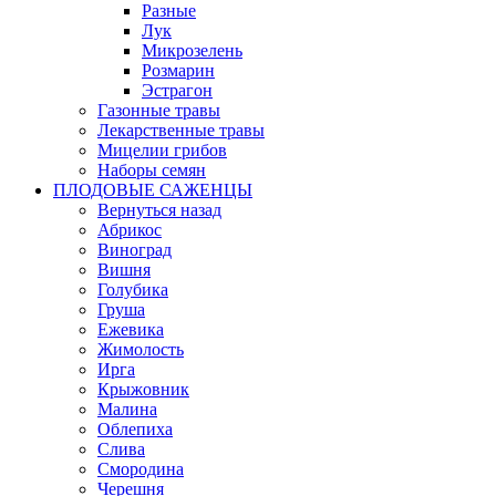
Разные
Лук
Микрозелень
Розмарин
Эстрагон
Газонные травы
Лекарственные травы
Мицелии грибов
Наборы семян
ПЛОДОВЫЕ САЖЕНЦЫ
Вернуться назад
Абрикос
Виноград
Вишня
Голубика
Груша
Ежевика
Жимолость
Ирга
Крыжовник
Малина
Облепиха
Слива
Смородина
Черешня