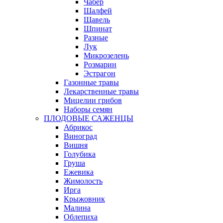
Чабер
Шалфей
Щавель
Шпинат
Разные
Лук
Микрозелень
Розмарин
Эстрагон
Газонные травы
Лекарственные травы
Мицелии грибов
Наборы семян
ПЛОДОВЫЕ САЖЕНЦЫ
Абрикос
Виноград
Вишня
Голубика
Груша
Ежевика
Жимолость
Ирга
Крыжовник
Малина
Облепиха