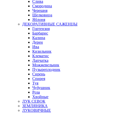
Слива
Смородина
Черешня
Шелковица
Яблоня
ДЕКОРАТИВНЫЕ САЖЕНЦЫ
Гортензия
Барбарис
Калина
Дерен
Ива
Кизильник
Клематис
Лапчатка
Можжевельник
Пузыреплодник
Сирень
Спирея
Туя
Чубушник
Роза
Хвойные
ЛУК СЕВОК
ЗЕМЛЯНИКА
ЛУКОВИЧНЫЕ