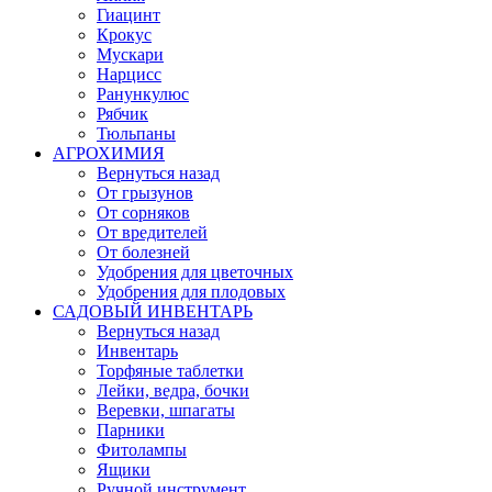
Гиацинт
Крокус
Мускари
Нарцисс
Ранункулюс
Рябчик
Тюльпаны
АГРОХИМИЯ
Вернуться назад
От грызунов
От сорняков
От вредителей
От болезней
Удобрения для цветочных
Удобрения для плодовых
САДОВЫЙ ИНВЕНТАРЬ
Вернуться назад
Инвентарь
Торфяные таблетки
Лейки, ведра, бочки
Веревки, шпагаты
Парники
Фитолампы
Ящики
Ручной инструмент