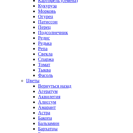
Картофель (семена)
Кукуруза
Морковь
Огурец
Патиссон
Перец
Подсолнечник
Редис
Редька
Репа
Свекла
Спаржа
Томат
Тыква
Фасоль
Цветы
Вернуться назад
Агератум
Аквилегия
Алиссум
Амарант
Астра
Бакопа
Бальзамин
Бархатцы