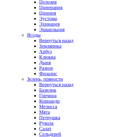
Целозия
Цинерария
Цинния
Эустома
Эхинацея
Эшшольция
Ягоды
Вернуться назад
Земляника
Арбуз
Клюква
Дыня
Разное
Физалис
Зелень, пряности
Вернуться назад
Базилик
Горчица
Кориандр
Мелисса
Мята
Петрушка
Рукола
Салат
Сельдерей