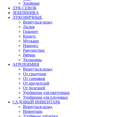
Хвойные
ЛУК СЕВОК
ЗЕМЛЯНИКА
ЛУКОВИЧНЫЕ
Вернуться назад
Лилия
Гиацинт
Крокус
Мускари
Нарцисс
Ранункулюс
Рябчик
Тюльпаны
АГРОХИМИЯ
Вернуться назад
От грызунов
От сорняков
От вредителей
От болезней
Удобрения для цветочных
Удобрения для плодовых
САДОВЫЙ ИНВЕНТАРЬ
Вернуться назад
Инвентарь
Торфяные таблетки