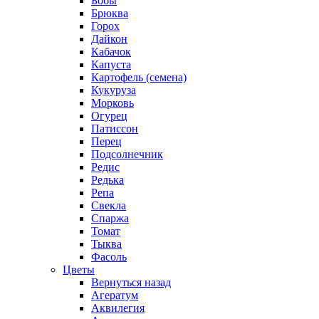
Бобы
Брюква
Горох
Дайкон
Кабачок
Капуста
Картофель (семена)
Кукуруза
Морковь
Огурец
Патиссон
Перец
Подсолнечник
Редис
Редька
Репа
Свекла
Спаржа
Томат
Тыква
Фасоль
Цветы
Вернуться назад
Агератум
Аквилегия