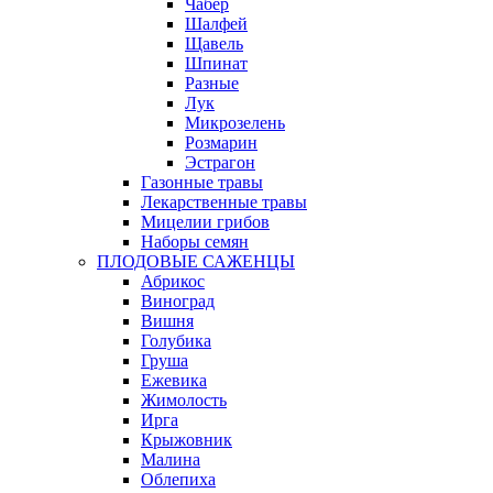
Чабер
Шалфей
Щавель
Шпинат
Разные
Лук
Микрозелень
Розмарин
Эстрагон
Газонные травы
Лекарственные травы
Мицелии грибов
Наборы семян
ПЛОДОВЫЕ САЖЕНЦЫ
Абрикос
Виноград
Вишня
Голубика
Груша
Ежевика
Жимолость
Ирга
Крыжовник
Малина
Облепиха