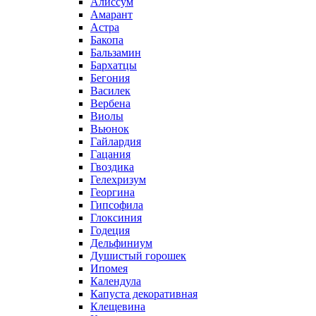
Алиссум
Амарант
Астра
Бакопа
Бальзамин
Бархатцы
Бегония
Василек
Вербена
Виолы
Вьюнок
Гайлардия
Гацания
Гвоздика
Гелехризум
Георгина
Гипсофила
Глоксиния
Годеция
Дельфиниум
Душистый горошек
Ипомея
Календула
Капуста декоративная
Клещевина