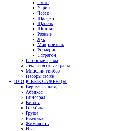
Тмин
Укроп
Чабер
Шалфей
Щавель
Шпинат
Разные
Лук
Микрозелень
Розмарин
Эстрагон
Газонные травы
Лекарственные травы
Мицелии грибов
Наборы семян
ПЛОДОВЫЕ САЖЕНЦЫ
Вернуться назад
Абрикос
Виноград
Вишня
Голубика
Груша
Ежевика
Жимолость
Ирга