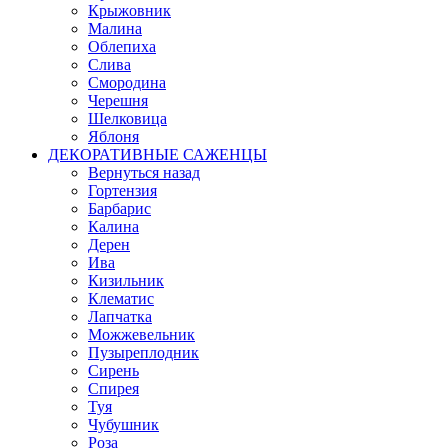
Крыжовник
Малина
Облепиха
Слива
Смородина
Черешня
Шелковица
Яблоня
ДЕКОРАТИВНЫЕ САЖЕНЦЫ
Вернуться назад
Гортензия
Барбарис
Калина
Дерен
Ива
Кизильник
Клематис
Лапчатка
Можжевельник
Пузыреплодник
Сирень
Спирея
Туя
Чубушник
Роза