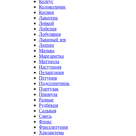
Колеус
Колокольчик
Космея
Лаватера
Левкой
Лобелия
Лобулярия
Львиный зев
Люпин
Мальва
Маргаритка
Маттиола
Настурция
Пеларгония
Петуния
Подсолнечник
Портулак
Примула
Разные
Рудбекия
Сальвия
Смесь
Флокс
Фриллитуния
Хризантема