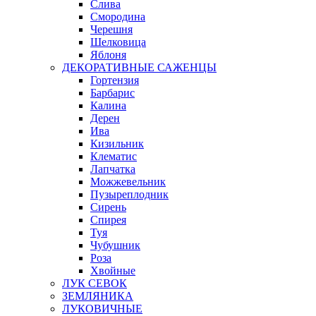
Слива
Смородина
Черешня
Шелковица
Яблоня
ДЕКОРАТИВНЫЕ САЖЕНЦЫ
Гортензия
Барбарис
Калина
Дерен
Ива
Кизильник
Клематис
Лапчатка
Можжевельник
Пузыреплодник
Сирень
Спирея
Туя
Чубушник
Роза
Хвойные
ЛУК СЕВОК
ЗЕМЛЯНИКА
ЛУКОВИЧНЫЕ