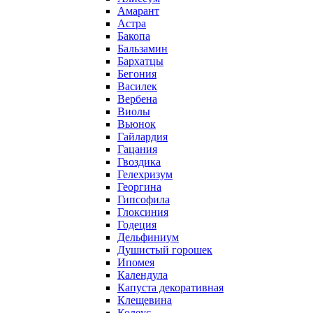
Амарант
Астра
Бакопа
Бальзамин
Бархатцы
Бегония
Василек
Вербена
Виолы
Вьюнок
Гайлардия
Гацания
Гвоздика
Гелехризум
Георгина
Гипсофила
Глоксиния
Годеция
Дельфиниум
Душистый горошек
Ипомея
Календула
Капуста декоративная
Клещевина
Колеус