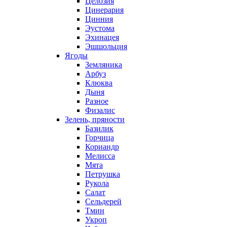
Целозия
Цинерария
Цинния
Эустома
Эхинацея
Эшшольция
Ягоды
Земляника
Арбуз
Клюква
Дыня
Разное
Физалис
Зелень, пряности
Базилик
Горчица
Кориандр
Мелисса
Мята
Петрушка
Рукола
Салат
Сельдерей
Тмин
Укроп