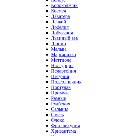
Колокольчик
Космея
Лаватера
Левкой
Лобелия
Лобулярия
Львиный зев
Люпин
Мальва
Маргаритка
Маттиола
Настурция
Пеларгония
Петуния
Подсолнечник
Портулак
Примула
Разные
Рудбекия
Сальвия
Смесь
Флокс
Фриллитуния
Хризантема