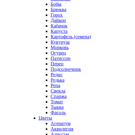
Бобы
Брюква
Горох
Дайкон
Кабачок
Капуста
Картофель (семена)
Кукуруза
Морковь
Огурец
Патиссон
Перец
Подсолнечник
Редис
Редька
Репа
Свекла
Спаржа
Томат
Тыква
Фасоль
Цветы
Агератум
Аквилегия
Алиссум