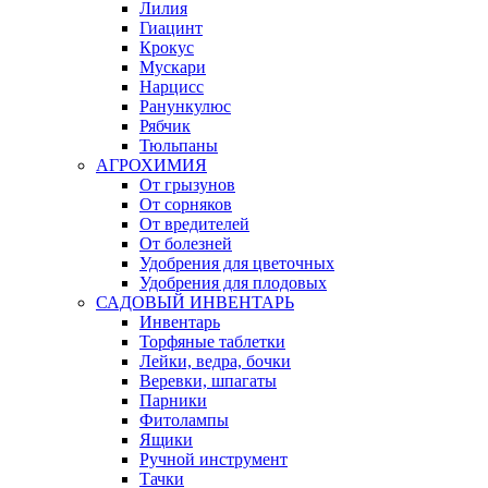
Лилия
Гиацинт
Крокус
Мускари
Нарцисс
Ранункулюс
Рябчик
Тюльпаны
АГРОХИМИЯ
От грызунов
От сорняков
От вредителей
От болезней
Удобрения для цветочных
Удобрения для плодовых
САДОВЫЙ ИНВЕНТАРЬ
Инвентарь
Торфяные таблетки
Лейки, ведра, бочки
Веревки, шпагаты
Парники
Фитолампы
Ящики
Ручной инструмент
Тачки