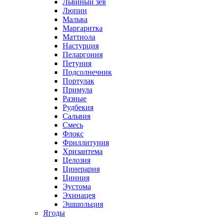
Львиный зев
Люпин
Мальва
Маргаритка
Маттиола
Настурция
Пеларгония
Петуния
Подсолнечник
Портулак
Примула
Разные
Рудбекия
Сальвия
Смесь
Флокс
Фриллитуния
Хризантема
Целозия
Цинерария
Цинния
Эустома
Эхинацея
Эшшольция
Ягоды