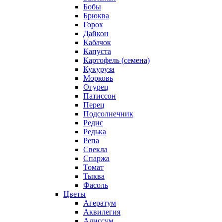
Бобы
Брюква
Горох
Дайкон
Кабачок
Капуста
Картофель (семена)
Кукуруза
Морковь
Огурец
Патиссон
Перец
Подсолнечник
Редис
Редька
Репа
Свекла
Спаржа
Томат
Тыква
Фасоль
Цветы
Агератум
Аквилегия
Алиссум