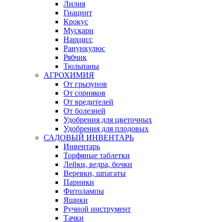
Лилия
Гиацинт
Крокус
Мускари
Нарцисс
Ранункулюс
Рябчик
Тюльпаны
АГРОХИМИЯ
От грызунов
От сорняков
От вредителей
От болезней
Удобрения для цветочных
Удобрения для плодовых
САДОВЫЙ ИНВЕНТАРЬ
Инвентарь
Торфяные таблетки
Лейки, ведра, бочки
Веревки, шпагаты
Парники
Фитолампы
Ящики
Ручной инструмент
Тачки