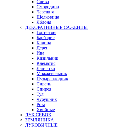
Слива
Смородина
Черешня
Шелковица
Яблоня
ДЕКОРАТИВНЫЕ САЖЕНЦЫ
Гортензия
Барбарис
Калина
Дерен
Ива
Кизильник
Клематис
Лапчатка
Можжевельник
Пузыреплодник
Сирень
Спирея
Туя
Чубушник
Роза
Хвойные
ЛУК СЕВОК
ЗЕМЛЯНИКА
ЛУКОВИЧНЫЕ