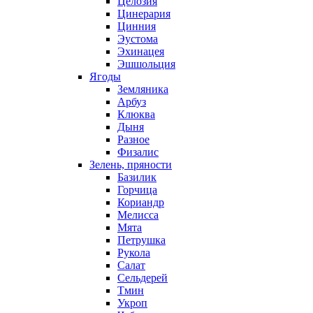
Целозия
Цинерария
Цинния
Эустома
Эхинацея
Эшшольция
Ягоды
Земляника
Арбуз
Клюква
Дыня
Разное
Физалис
Зелень, пряности
Базилик
Горчица
Кориандр
Мелисса
Мята
Петрушка
Рукола
Салат
Сельдерей
Тмин
Укроп