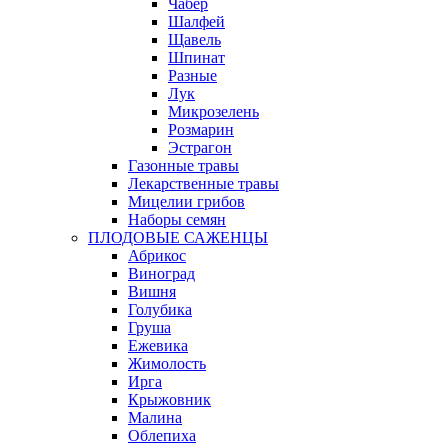
Чабер
Шалфей
Щавель
Шпинат
Разные
Лук
Микрозелень
Розмарин
Эстрагон
Газонные травы
Лекарственные травы
Мицелии грибов
Наборы семян
ПЛОДОВЫЕ САЖЕНЦЫ
Абрикос
Виноград
Вишня
Голубика
Груша
Ежевика
Жимолость
Ирга
Крыжовник
Малина
Облепиха