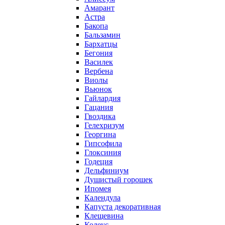
Амарант
Астра
Бакопа
Бальзамин
Бархатцы
Бегония
Василек
Вербена
Виолы
Вьюнок
Гайлардия
Гацания
Гвоздика
Гелехризум
Георгина
Гипсофила
Глоксиния
Годеция
Дельфиниум
Душистый горошек
Ипомея
Календула
Капуста декоративная
Клещевина
Колеус