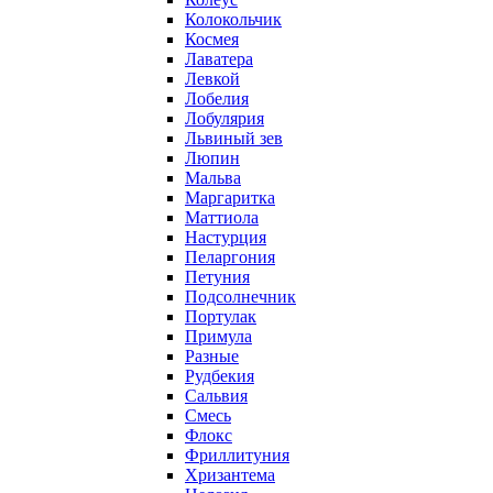
Колокольчик
Космея
Лаватера
Левкой
Лобелия
Лобулярия
Львиный зев
Люпин
Мальва
Маргаритка
Маттиола
Настурция
Пеларгония
Петуния
Подсолнечник
Портулак
Примула
Разные
Рудбекия
Сальвия
Смесь
Флокс
Фриллитуния
Хризантема