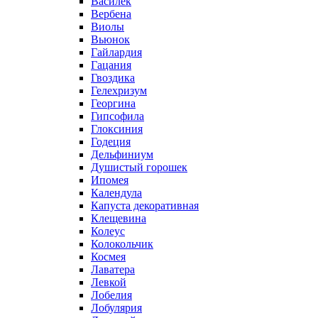
Василек
Вербена
Виолы
Вьюнок
Гайлардия
Гацания
Гвоздика
Гелехризум
Георгина
Гипсофила
Глоксиния
Годеция
Дельфиниум
Душистый горошек
Ипомея
Календула
Капуста декоративная
Клещевина
Колеус
Колокольчик
Космея
Лаватера
Левкой
Лобелия
Лобулярия