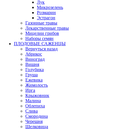
Лук
Микрозелень
Розмарин
Эстрагон
Газонные травы
Лекарственные травы
Мицелии грибов
Наборы семян
ПЛОДОВЫЕ САЖЕНЦЫ
Вернуться назад
Абрикос
Виноград
Вишня
Голубика
Груша
Ежевика
Жимолость
Ирга
Крыжовник
Малина
Облепиха
Слива
Смородина
Черешня
Шелковица