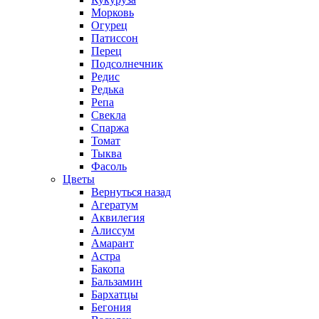
Морковь
Огурец
Патиссон
Перец
Подсолнечник
Редис
Редька
Репа
Свекла
Спаржа
Томат
Тыква
Фасоль
Цветы
Вернуться назад
Агератум
Аквилегия
Алиссум
Амарант
Астра
Бакопа
Бальзамин
Бархатцы
Бегония