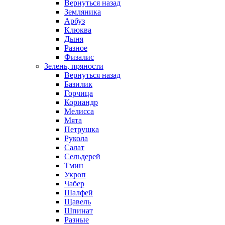
Вернуться назад
Земляника
Арбуз
Клюква
Дыня
Разное
Физалис
Зелень, пряности
Вернуться назад
Базилик
Горчица
Кориандр
Мелисса
Мята
Петрушка
Рукола
Салат
Сельдерей
Тмин
Укроп
Чабер
Шалфей
Щавель
Шпинат
Разные