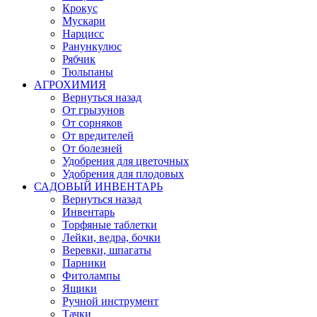
Крокус
Мускари
Нарцисс
Ранункулюс
Рябчик
Тюльпаны
АГРОХИМИЯ
Вернуться назад
От грызунов
От сорняков
От вредителей
От болезней
Удобрения для цветочных
Удобрения для плодовых
САДОВЫЙ ИНВЕНТАРЬ
Вернуться назад
Инвентарь
Торфяные таблетки
Лейки, ведра, бочки
Веревки, шпагаты
Парники
Фитолампы
Ящики
Ручной инструмент
Тачки