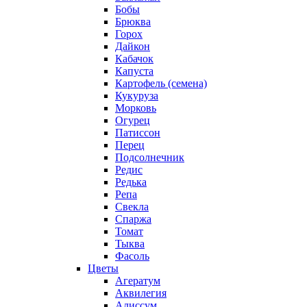
Бобы
Брюква
Горох
Дайкон
Кабачок
Капуста
Картофель (семена)
Кукуруза
Морковь
Огурец
Патиссон
Перец
Подсолнечник
Редис
Редька
Репа
Свекла
Спаржа
Томат
Тыква
Фасоль
Цветы
Агератум
Аквилегия
Алиссум