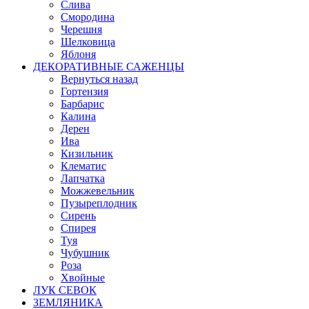
Слива
Смородина
Черешня
Шелковица
Яблоня
ДЕКОРАТИВНЫЕ САЖЕНЦЫ
Вернуться назад
Гортензия
Барбарис
Калина
Дерен
Ива
Кизильник
Клематис
Лапчатка
Можжевельник
Пузыреплодник
Сирень
Спирея
Туя
Чубушник
Роза
Хвойные
ЛУК СЕВОК
ЗЕМЛЯНИКА