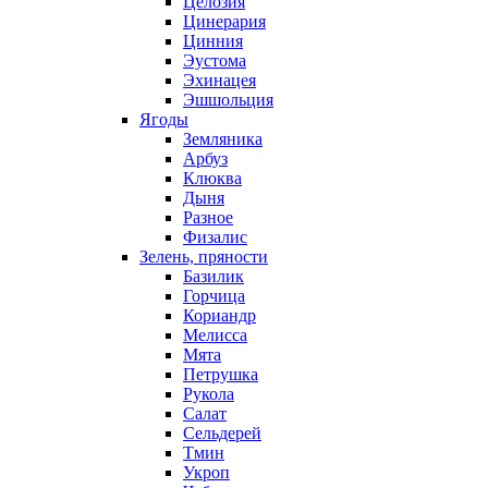
Целозия
Цинерария
Цинния
Эустома
Эхинацея
Эшшольция
Ягоды
Земляника
Арбуз
Клюква
Дыня
Разное
Физалис
Зелень, пряности
Базилик
Горчица
Кориандр
Мелисса
Мята
Петрушка
Рукола
Салат
Сельдерей
Тмин
Укроп