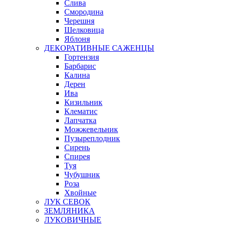
Слива
Смородина
Черешня
Шелковица
Яблоня
ДЕКОРАТИВНЫЕ САЖЕНЦЫ
Гортензия
Барбарис
Калина
Дерен
Ива
Кизильник
Клематис
Лапчатка
Можжевельник
Пузыреплодник
Сирень
Спирея
Туя
Чубушник
Роза
Хвойные
ЛУК СЕВОК
ЗЕМЛЯНИКА
ЛУКОВИЧНЫЕ