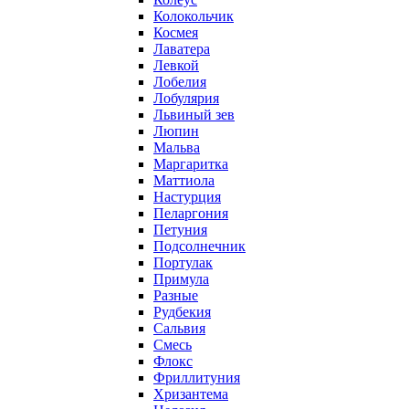
Колокольчик
Космея
Лаватера
Левкой
Лобелия
Лобулярия
Львиный зев
Люпин
Мальва
Маргаритка
Маттиола
Настурция
Пеларгония
Петуния
Подсолнечник
Портулак
Примула
Разные
Рудбекия
Сальвия
Смесь
Флокс
Фриллитуния
Хризантема