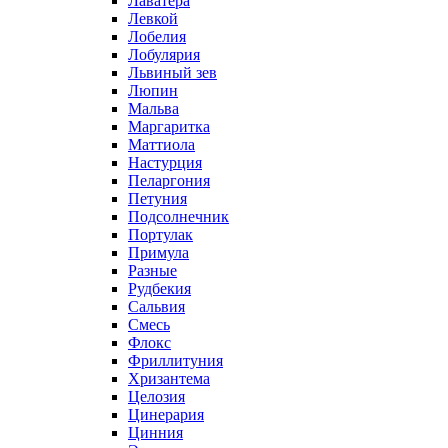
Лаватера
Левкой
Лобелия
Лобулярия
Львиный зев
Люпин
Мальва
Маргаритка
Маттиола
Настурция
Пеларгония
Петуния
Подсолнечник
Портулак
Примула
Разные
Рудбекия
Сальвия
Смесь
Флокс
Фриллитуния
Хризантема
Целозия
Цинерария
Цинния