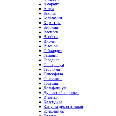
Амарант
Астра
Бакопа
Бальзамин
Бархатцы
Бегония
Василек
Вербена
Виолы
Вьюнок
Гайлардия
Гацания
Гвоздика
Гелехризум
Георгина
Гипсофила
Глоксиния
Годеция
Дельфиниум
Душистый горошек
Ипомея
Календула
Капуста декоративная
Клещевина
Колеус