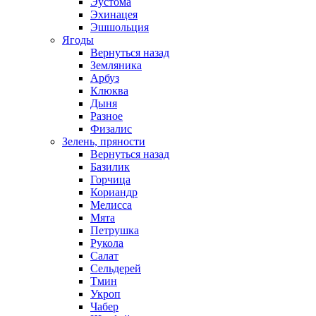
Эустома
Эхинацея
Эшшольция
Ягоды
Вернуться назад
Земляника
Арбуз
Клюква
Дыня
Разное
Физалис
Зелень, пряности
Вернуться назад
Базилик
Горчица
Кориандр
Мелисса
Мята
Петрушка
Рукола
Салат
Сельдерей
Тмин
Укроп
Чабер