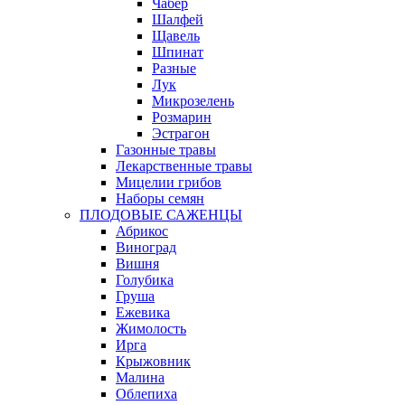
Чабер
Шалфей
Щавель
Шпинат
Разные
Лук
Микрозелень
Розмарин
Эстрагон
Газонные травы
Лекарственные травы
Мицелии грибов
Наборы семян
ПЛОДОВЫЕ САЖЕНЦЫ
Абрикос
Виноград
Вишня
Голубика
Груша
Ежевика
Жимолость
Ирга
Крыжовник
Малина
Облепиха