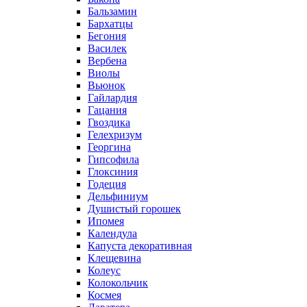
Бальзамин
Бархатцы
Бегония
Василек
Вербена
Виолы
Вьюнок
Гайлардия
Гацания
Гвоздика
Гелехризум
Георгина
Гипсофила
Глоксиния
Годеция
Дельфиниум
Душистый горошек
Ипомея
Календула
Капуста декоративная
Клещевина
Колеус
Колокольчик
Космея