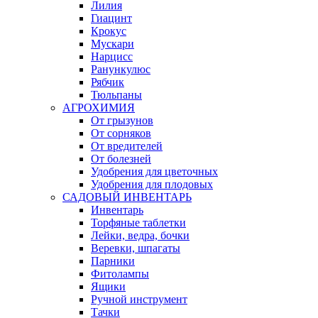
Лилия
Гиацинт
Крокус
Мускари
Нарцисс
Ранункулюс
Рябчик
Тюльпаны
АГРОХИМИЯ
От грызунов
От сорняков
От вредителей
От болезней
Удобрения для цветочных
Удобрения для плодовых
САДОВЫЙ ИНВЕНТАРЬ
Инвентарь
Торфяные таблетки
Лейки, ведра, бочки
Веревки, шпагаты
Парники
Фитолампы
Ящики
Ручной инструмент
Тачки