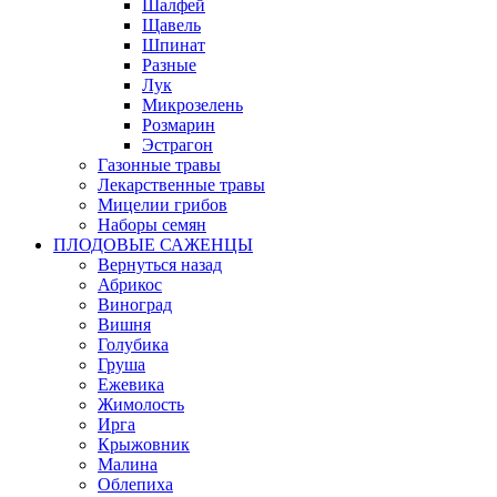
Шалфей
Щавель
Шпинат
Разные
Лук
Микрозелень
Розмарин
Эстрагон
Газонные травы
Лекарственные травы
Мицелии грибов
Наборы семян
ПЛОДОВЫЕ САЖЕНЦЫ
Вернуться назад
Абрикос
Виноград
Вишня
Голубика
Груша
Ежевика
Жимолость
Ирга
Крыжовник
Малина
Облепиха