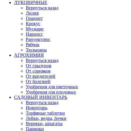
ЛУКОВИЧНЫЕ
Вернуться назад
Лилия
Гиацинт
Крокус
Мускари
Нарцисс
Ранункулюс
Рябчик
Тюльпаны
АГРОХИМИЯ
Вернуться назад
От грызунов
От сорняков
От вредителей
От болезней
Удобрения для цветочных
Удобрения для плодовых
САДОВЫЙ ИНВЕНТАРЬ
Вернуться назад
Инвентарь
Торфяные таблетки
Лейки, ведра, бочки
Веревки, шпагаты
Парники