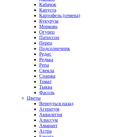
Кабачок
Капуста
Картофель (семена)
Кукуруза
Морковь
Огурец
Патиссон
Перец
Подсолнечник
Редис
Редька
Репа
Свекла
Спаржа
Томат
Тыква
Фасоль
Цветы
Вернуться назад
Агератум
Аквилегия
Алиссум
Амарант
Астра
Бакопа