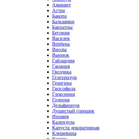
Амарант
Астра
Бакопа
Бальзамин
Бархатцы
Бегония
Василек
Вербена
Виолы
Вьюнок
Гайлардия
Гацания
Гвоздика
Гелехризум
Георгина
Гипсофила
Глоксиния
Годеция
Дельфиниум
Душистый горошек
Ипомея
Календула
Капуста декоративная
Клещевина
Колеус