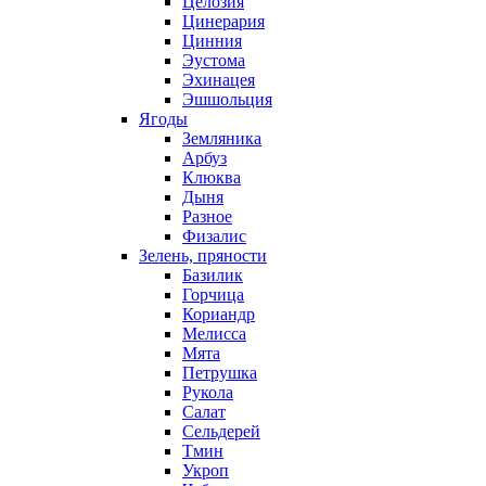
Целозия
Цинерария
Цинния
Эустома
Эхинацея
Эшшольция
Ягоды
Земляника
Арбуз
Клюква
Дыня
Разное
Физалис
Зелень, пряности
Базилик
Горчица
Кориандр
Мелисса
Мята
Петрушка
Рукола
Салат
Сельдерей
Тмин
Укроп