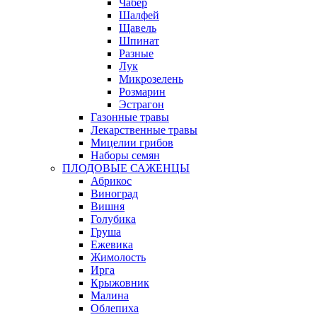
Чабер
Шалфей
Щавель
Шпинат
Разные
Лук
Микрозелень
Розмарин
Эстрагон
Газонные травы
Лекарственные травы
Мицелии грибов
Наборы семян
ПЛОДОВЫЕ САЖЕНЦЫ
Абрикос
Виноград
Вишня
Голубика
Груша
Ежевика
Жимолость
Ирга
Крыжовник
Малина
Облепиха