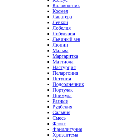
Колокольчик
Космея
Лаватера
Левкой
Лобелия
Лобулярия
Львиный зев
Люпин
Мальва
Маргаритка
Маттиола
Настурция
Пеларгония
Петуния
Подсолнечник
Портулак
Примула
Разные
Рудбекия
Сальвия
Смесь
Флокс
Фриллитуния
Хризантема