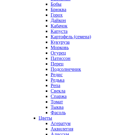
Бобы
Брюква
Горох
Дайкон
Кабачок
Капуста
Картофель (семена)
Кукуруза
Морковь
Огурец
Патиссон
Перец
Подсолнечник
Редис
Редька
Репа
Свекла
Спаржа
Томат
Тыква
Фасоль
Цветы
Агератум
Аквилегия
Алиссум