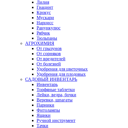
Лилия
Гиацинт
Крокус
Мускари
Нарцисс
Ранункулюс
Рябчик
Тюльпаны
АГРОХИМИЯ
От грызунов
От сорняков
От вредителей
От болезней
Удобрения для цветочных
Удобрения для плодовых
САДОВЫЙ ИНВЕНТАРЬ
Инвентарь
Торфяные таблетки
Лейки, ведра, бочки
Веревки, шпагаты
Парники
Фитолампы
Ящики
Ручной инструмент
Тачки