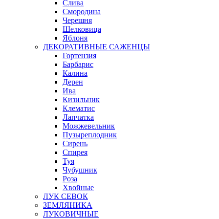
Слива
Смородина
Черешня
Шелковица
Яблоня
ДЕКОРАТИВНЫЕ САЖЕНЦЫ
Гортензия
Барбарис
Калина
Дерен
Ива
Кизильник
Клематис
Лапчатка
Можжевельник
Пузыреплодник
Сирень
Спирея
Туя
Чубушник
Роза
Хвойные
ЛУК СЕВОК
ЗЕМЛЯНИКА
ЛУКОВИЧНЫЕ