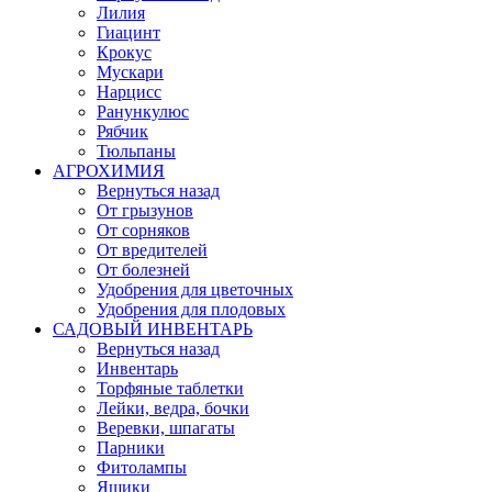
Лилия
Гиацинт
Крокус
Мускари
Нарцисс
Ранункулюс
Рябчик
Тюльпаны
АГРОХИМИЯ
Вернуться назад
От грызунов
От сорняков
От вредителей
От болезней
Удобрения для цветочных
Удобрения для плодовых
САДОВЫЙ ИНВЕНТАРЬ
Вернуться назад
Инвентарь
Торфяные таблетки
Лейки, ведра, бочки
Веревки, шпагаты
Парники
Фитолампы
Ящики