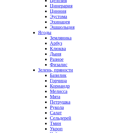
Целозия
Цинерария
Цинния
Эустома
Эхинацея
Эшшольция
Ягоды
Земляника
Арбуз
Клюква
Дыня
Разное
Физалис
Зелень, пряности
Базилик
Горчица
Кориандр
Мелисса
Мята
Петрушка
Рукола
Салат
Сельдерей
Тмин
Укроп