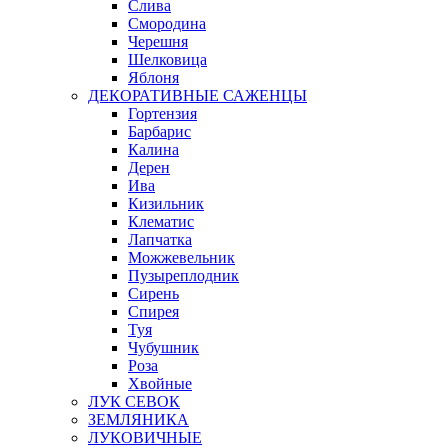
Слива
Смородина
Черешня
Шелковица
Яблоня
ДЕКОРАТИВНЫЕ САЖЕНЦЫ
Гортензия
Барбарис
Калина
Дерен
Ива
Кизильник
Клематис
Лапчатка
Можжевельник
Пузыреплодник
Сирень
Спирея
Туя
Чубушник
Роза
Хвойные
ЛУК СЕВОК
ЗЕМЛЯНИКА
ЛУКОВИЧНЫЕ