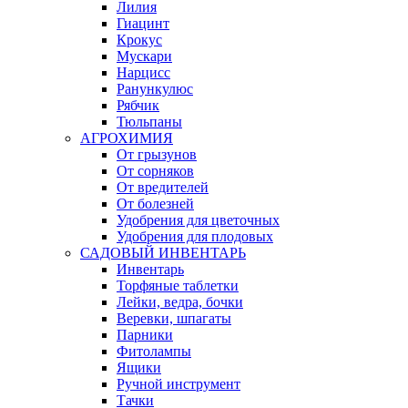
Лилия
Гиацинт
Крокус
Мускари
Нарцисс
Ранункулюс
Рябчик
Тюльпаны
АГРОХИМИЯ
От грызунов
От сорняков
От вредителей
От болезней
Удобрения для цветочных
Удобрения для плодовых
САДОВЫЙ ИНВЕНТАРЬ
Инвентарь
Торфяные таблетки
Лейки, ведра, бочки
Веревки, шпагаты
Парники
Фитолампы
Ящики
Ручной инструмент
Тачки