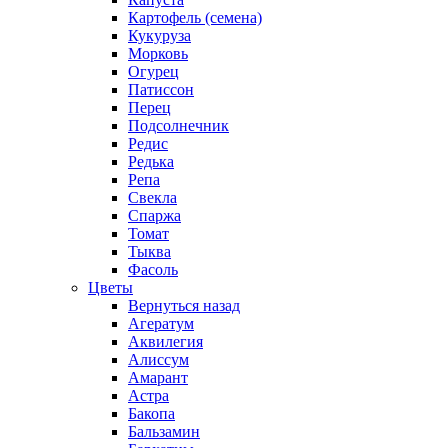
Картофель (семена)
Кукуруза
Морковь
Огурец
Патиссон
Перец
Подсолнечник
Редис
Редька
Репа
Свекла
Спаржа
Томат
Тыква
Фасоль
Цветы
Вернуться назад
Агератум
Аквилегия
Алиссум
Амарант
Астра
Бакопа
Бальзамин