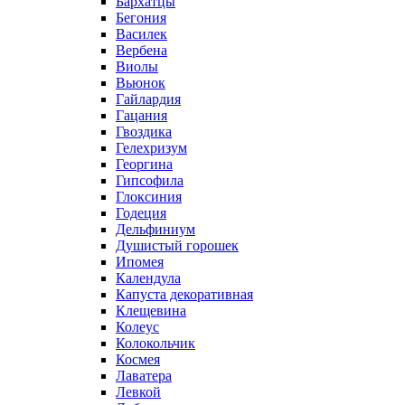
Бархатцы
Бегония
Василек
Вербена
Виолы
Вьюнок
Гайлардия
Гацания
Гвоздика
Гелехризум
Георгина
Гипсофила
Глоксиния
Годеция
Дельфиниум
Душистый горошек
Ипомея
Календула
Капуста декоративная
Клещевина
Колеус
Колокольчик
Космея
Лаватера
Левкой