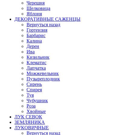
Черешня
Шелковица
Яблоня
ДЕКОРАТИВНЫЕ САЖЕНЦЫ
Вернуться назад
Гортензия
Барбарис
Калина
Дерен
Ива
Кизильник
Клематис
Лапчатка
Можжевельник
Пузыреплодник
Сирень
Спирея
Туя
Чубушник
Роза
Хвойные
ЛУК СЕВОК
ЗЕМЛЯНИКА
ЛУКОВИЧНЫЕ
Вернуться назад