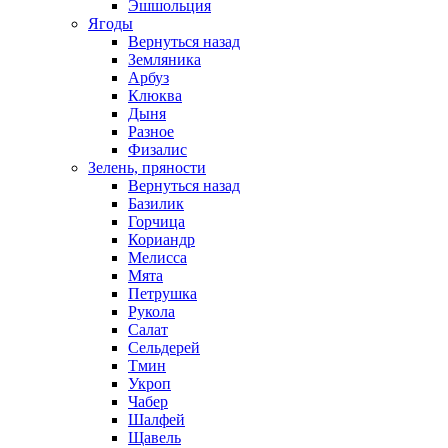
Эшшольция
Ягоды
Вернуться назад
Земляника
Арбуз
Клюква
Дыня
Разное
Физалис
Зелень, пряности
Вернуться назад
Базилик
Горчица
Кориандр
Мелисса
Мята
Петрушка
Рукола
Салат
Сельдерей
Тмин
Укроп
Чабер
Шалфей
Щавель