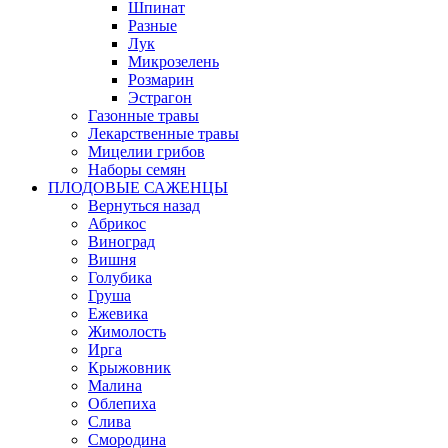
Шпинат
Разные
Лук
Микрозелень
Розмарин
Эстрагон
Газонные травы
Лекарственные травы
Мицелии грибов
Наборы семян
ПЛОДОВЫЕ САЖЕНЦЫ
Вернуться назад
Абрикос
Виноград
Вишня
Голубика
Груша
Ежевика
Жимолость
Ирга
Крыжовник
Малина
Облепиха
Слива
Смородина