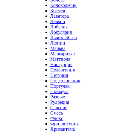
Колокольчик
Космея
Лаватера
Левкой
Лобелия
Лобулярия
Львиный зев
Люпин
Мальва
Маргаритка
Маттиола
Настурция
Пеларгония
Петуния
Подсолнечник
Портулак
Примула
Разные
Рудбекия
Сальвия
Смесь
Флокс
Фриллитуния
Хризантема