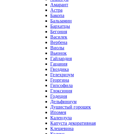
Амарант
Астра
Бакопа
Бальзамин
Бархатцы
Бегония
Василек
Вербена
Виолы
Вьюнок
Гайлардия
Гацания
Гвоздика
Гелехризум
Георгина
Гипсофила
Глоксиния
Годеция
Дельфиниум
Душистый горошек
Ипомея
Календула
Капуста декоративная
Клещевина
Колеус