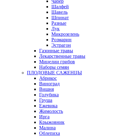
Чабер
Шалфей
Щавель
Шпинат
Разные
Лук
Микрозелень
Розмарин
Эстрагон
Газонные травы
Лекарственные травы
Мицелии грибов
Наборы семян
ПЛОДОВЫЕ САЖЕНЦЫ
Абрикос
Виноград
Вишня
Голубика
Груша
Ежевика
Жимолость
Ирга
Крыжовник
Малина
Облепиха