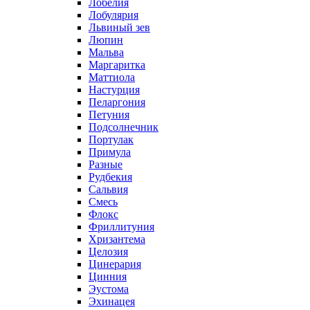
Лобелия
Лобулярия
Львиный зев
Люпин
Мальва
Маргаритка
Маттиола
Настурция
Пеларгония
Петуния
Подсолнечник
Портулак
Примула
Разные
Рудбекия
Сальвия
Смесь
Флокс
Фриллитуния
Хризантема
Целозия
Цинерария
Цинния
Эустома
Эхинацея