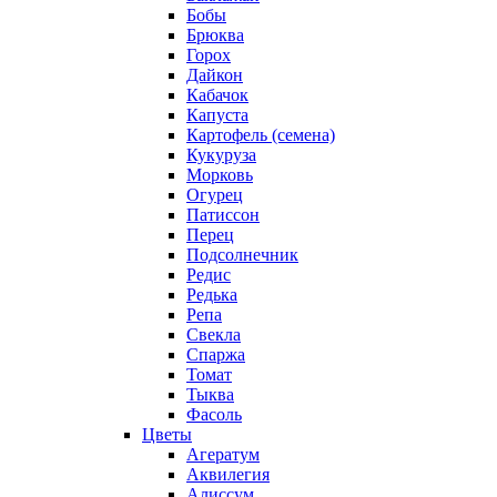
Бобы
Брюква
Горох
Дайкон
Кабачок
Капуста
Картофель (семена)
Кукуруза
Морковь
Огурец
Патиссон
Перец
Подсолнечник
Редис
Редька
Репа
Свекла
Спаржа
Томат
Тыква
Фасоль
Цветы
Агератум
Аквилегия
Алиссум