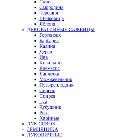
Слива
Смородина
Черешня
Шелковица
Яблоня
ДЕКОРАТИВНЫЕ САЖЕНЦЫ
Гортензия
Барбарис
Калина
Дерен
Ива
Кизильник
Клематис
Лапчатка
Можжевельник
Пузыреплодник
Сирень
Спирея
Туя
Чубушник
Роза
Хвойные
ЛУК СЕВОК
ЗЕМЛЯНИКА
ЛУКОВИЧНЫЕ