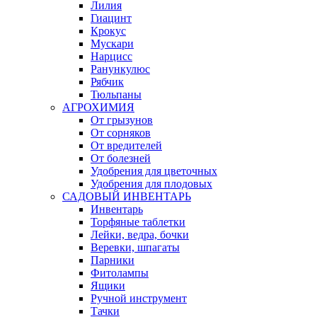
Лилия
Гиацинт
Крокус
Мускари
Нарцисс
Ранункулюс
Рябчик
Тюльпаны
АГРОХИМИЯ
От грызунов
От сорняков
От вредителей
От болезней
Удобрения для цветочных
Удобрения для плодовых
САДОВЫЙ ИНВЕНТАРЬ
Инвентарь
Торфяные таблетки
Лейки, ведра, бочки
Веревки, шпагаты
Парники
Фитолампы
Ящики
Ручной инструмент
Тачки