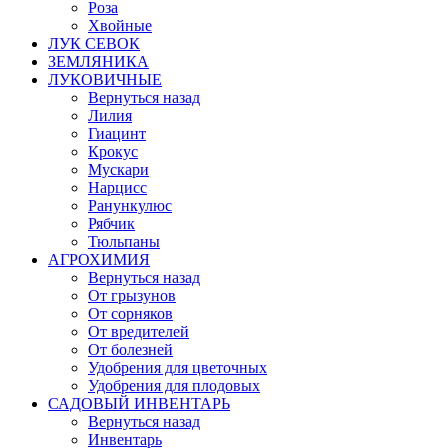
Роза
Хвойные
ЛУК СЕВОК
ЗЕМЛЯНИКА
ЛУКОВИЧНЫЕ
Вернуться назад
Лилия
Гиацинт
Крокус
Мускари
Нарцисс
Ранункулюс
Рябчик
Тюльпаны
АГРОХИМИЯ
Вернуться назад
От грызунов
От сорняков
От вредителей
От болезней
Удобрения для цветочных
Удобрения для плодовых
САДОВЫЙ ИНВЕНТАРЬ
Вернуться назад
Инвентарь