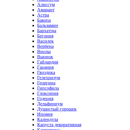
Алиссум
Амарант
Астра
Бакопа
Бальзамин
Бархатцы
Бегония
Василек
Вербена
Виолы
Вьюнок
Гайлардия
Гацания
Гвоздика
Гелехризум
Георгина
Гипсофила
Глоксиния
Годеция
Дельфиниум
Душистый горошек
Ипомея
Календула
Капуста декоративная
Клещевина