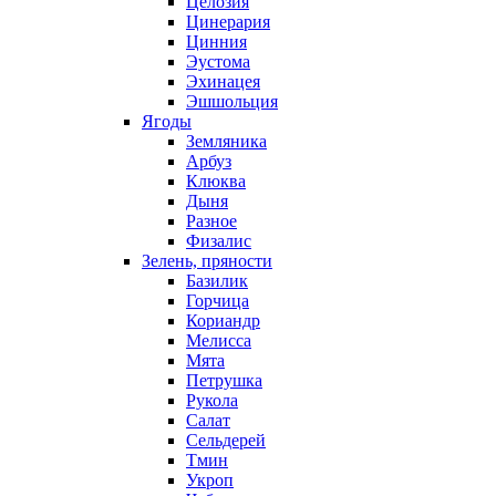
Целозия
Цинерария
Цинния
Эустома
Эхинацея
Эшшольция
Ягоды
Земляника
Арбуз
Клюква
Дыня
Разное
Физалис
Зелень, пряности
Базилик
Горчица
Кориандр
Мелисса
Мята
Петрушка
Рукола
Салат
Сельдерей
Тмин
Укроп