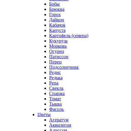
Бобы
Брюква
Горох
Дайкон
Кабачок
Капуста
Картофель (семена)
Кукуруза
Морковь
Огурец
Патиссон
Перец
Подсолнечник
Редис
Редька
Репа
Свекла
Спаржа
Томат
Тыква
Фасоль
Цветы
Агератум
Аквилегия
Алиссум