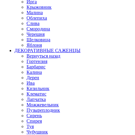
Ирга
Крыжовник
Малина
Облепиха
Слива
Смородина
Черешня
Шелковица
Яблоня
ДЕКОРАТИВНЫЕ САЖЕНЦЫ
Вернуться назад
Гортензия
Барбарис
Калина
Дерен
Ива
Кизильник
Клематис
Лапчатка
Можжевельник
Пузыреплодник
Сирень
Спирея
Туя
Чубушник