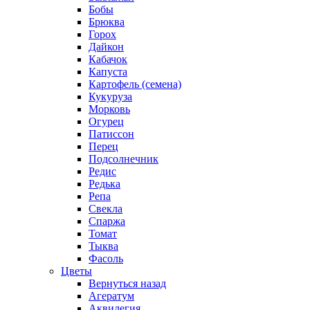
Бобы
Брюква
Горох
Дайкон
Кабачок
Капуста
Картофель (семена)
Кукуруза
Морковь
Огурец
Патиссон
Перец
Подсолнечник
Редис
Редька
Репа
Свекла
Спаржа
Томат
Тыква
Фасоль
Цветы
Вернуться назад
Агератум
Аквилегия