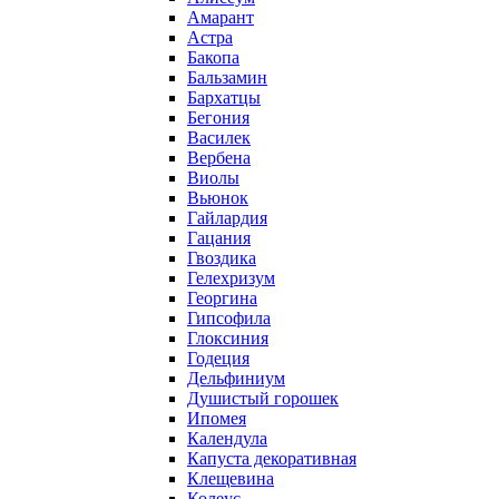
Амарант
Астра
Бакопа
Бальзамин
Бархатцы
Бегония
Василек
Вербена
Виолы
Вьюнок
Гайлардия
Гацания
Гвоздика
Гелехризум
Георгина
Гипсофила
Глоксиния
Годеция
Дельфиниум
Душистый горошек
Ипомея
Календула
Капуста декоративная
Клещевина
Колеус