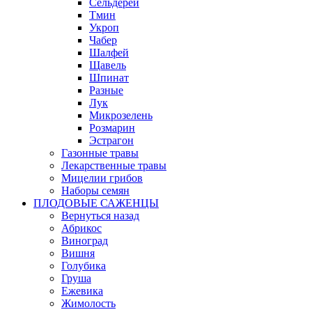
Сельдерей
Тмин
Укроп
Чабер
Шалфей
Щавель
Шпинат
Разные
Лук
Микрозелень
Розмарин
Эстрагон
Газонные травы
Лекарственные травы
Мицелии грибов
Наборы семян
ПЛОДОВЫЕ САЖЕНЦЫ
Вернуться назад
Абрикос
Виноград
Вишня
Голубика
Груша
Ежевика
Жимолость