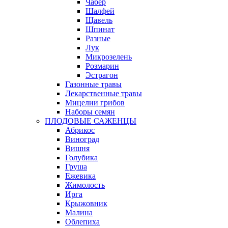
Чабер
Шалфей
Щавель
Шпинат
Разные
Лук
Микрозелень
Розмарин
Эстрагон
Газонные травы
Лекарственные травы
Мицелии грибов
Наборы семян
ПЛОДОВЫЕ САЖЕНЦЫ
Абрикос
Виноград
Вишня
Голубика
Груша
Ежевика
Жимолость
Ирга
Крыжовник
Малина
Облепиха