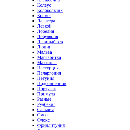
Колеус
Колокольчик
Космея
Лаватера
Левкой
Лобелия
Лобулярия
Львиный зев
Люпин
Мальва
Маргаритка
Маттиола
Настурция
Пеларгония
Петуния
Подсолнечник
Портулак
Примула
Разные
Рудбекия
Сальвия
Смесь
Флокс
Фриллитуния