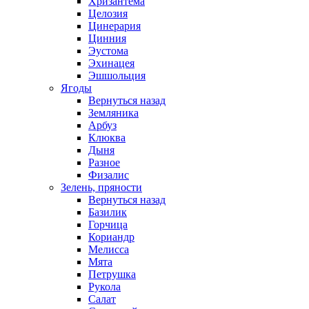
Хризантема
Целозия
Цинерария
Цинния
Эустома
Эхинацея
Эшшольция
Ягоды
Вернуться назад
Земляника
Арбуз
Клюква
Дыня
Разное
Физалис
Зелень, пряности
Вернуться назад
Базилик
Горчица
Кориандр
Мелисса
Мята
Петрушка
Рукола
Салат