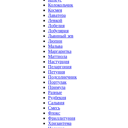
Колокольчик
Космея
Лаватера
Левкой
Лобелия
Лобулярия
Львиный зев
Люпин
Мальва
Маргаритка
Маттиола
Настурция
Пеларгония
Петуния
Подсолнечник
Портулак
Примула
Разные
Рудбекия
Сальвия
Смесь
Флокс
Фриллитуния
Хризантема