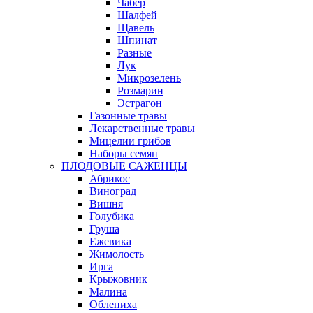
Чабер
Шалфей
Щавель
Шпинат
Разные
Лук
Микрозелень
Розмарин
Эстрагон
Газонные травы
Лекарственные травы
Мицелии грибов
Наборы семян
ПЛОДОВЫЕ САЖЕНЦЫ
Абрикос
Виноград
Вишня
Голубика
Груша
Ежевика
Жимолость
Ирга
Крыжовник
Малина
Облепиха