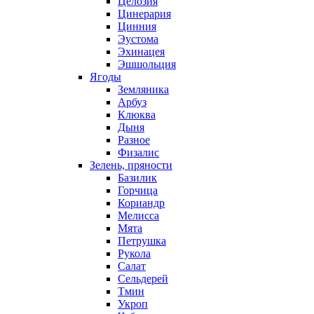
Целозия
Цинерария
Цинния
Эустома
Эхинацея
Эшшольция
Ягоды
Земляника
Арбуз
Клюква
Дыня
Разное
Физалис
Зелень, пряности
Базилик
Горчица
Кориандр
Мелисса
Мята
Петрушка
Рукола
Салат
Сельдерей
Тмин
Укроп