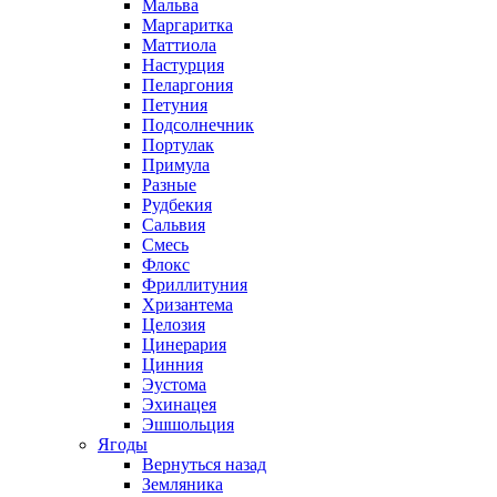
Мальва
Маргаритка
Маттиола
Настурция
Пеларгония
Петуния
Подсолнечник
Портулак
Примула
Разные
Рудбекия
Сальвия
Смесь
Флокс
Фриллитуния
Хризантема
Целозия
Цинерария
Цинния
Эустома
Эхинацея
Эшшольция
Ягоды
Вернуться назад
Земляника