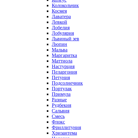
Колокольчик
Космея
Лаватера
Левкой
Лобелия
Лобулярия
Львиный зев
Люпин
Мальва
Маргаритка
Маттиола
Настурция
Пеларгония
Петуния
Подсолнечник
Портулак
Примула
Разные
Рудбекия
Сальвия
Смесь
Флокс
Фриллитуния
Хризантема