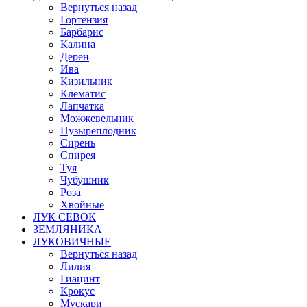
Вернуться назад
Гортензия
Барбарис
Калина
Дерен
Ива
Кизильник
Клематис
Лапчатка
Можжевельник
Пузыреплодник
Сирень
Спирея
Туя
Чубушник
Роза
Хвойные
ЛУК СЕВОК
ЗЕМЛЯНИКА
ЛУКОВИЧНЫЕ
Вернуться назад
Лилия
Гиацинт
Крокус
Мускари