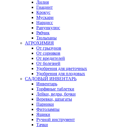
Лилия
Гиацинт
Крокус
Мускари
Нарцисс
Ранункулюс
Рябчик
Тюльпаны
АГРОХИМИЯ
От грызунов
От сорняков
От вредителей
От болезней
Удобрения для цветочных
Удобрения для плодовых
САДОВЫЙ ИНВЕНТАРЬ
Инвентарь
Торфяные таблетки
Лейки, ведра, бочки
Веревки, шпагаты
Парники
Фитолампы
Ящики
Ручной инструмент
Тачки