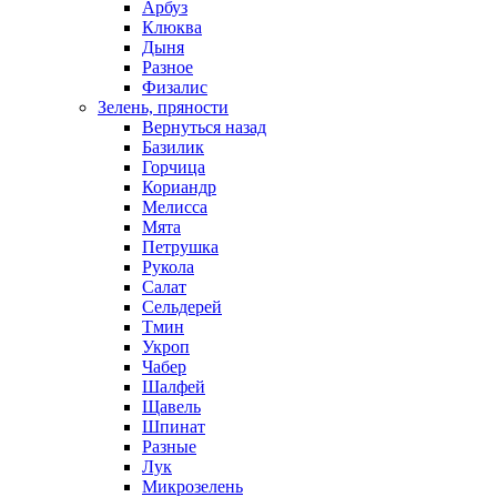
Арбуз
Клюква
Дыня
Разное
Физалис
Зелень, пряности
Вернуться назад
Базилик
Горчица
Кориандр
Мелисса
Мята
Петрушка
Рукола
Салат
Сельдерей
Тмин
Укроп
Чабер
Шалфей
Щавель
Шпинат
Разные
Лук
Микрозелень