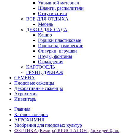
Укрывной материал
Шланги, распылители
Отпугиватели
ВСЕ ДЛЯ ОТДЫХА
Мебель
ДЕКОР ДЛЯ САДА
Кашпо
Горшки пластиковые
Горшки керамические
Фигурки, игрушки
Пруды, фонтаны
Ограждения
КАРТОФЕЛЬ
ГРУНТ, ДРЕНАЖ
СЕМЕНА
Плодовые саженцы
Декоративные саженцы
Агрохимия
Инвентарь
Главная
Каталог товаров
АГРОХИМИЯ
Удобрения для плодовых культур
ФЕРТИКА (Кемира) КРИСТАЛОН д/орхидей 0,5л.