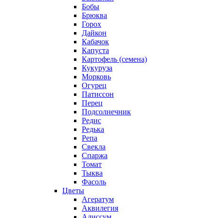
Бобы
Брюква
Горох
Дайкон
Кабачок
Капуста
Картофель (семена)
Кукуруза
Морковь
Огурец
Патиссон
Перец
Подсолнечник
Редис
Редька
Репа
Свекла
Спаржа
Томат
Тыква
Фасоль
Цветы
Агератум
Аквилегия
Алиссум