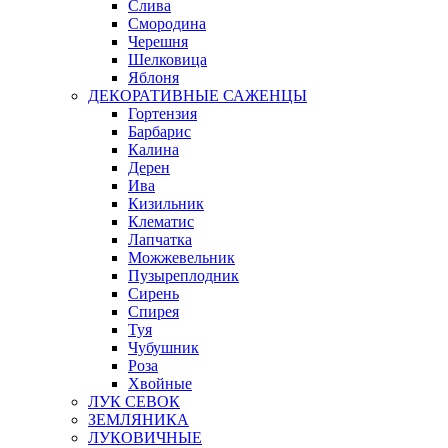
Слива
Смородина
Черешня
Шелковица
Яблоня
ДЕКОРАТИВНЫЕ САЖЕНЦЫ
Гортензия
Барбарис
Калина
Дерен
Ива
Кизильник
Клематис
Лапчатка
Можжевельник
Пузыреплодник
Сирень
Спирея
Туя
Чубушник
Роза
Хвойные
ЛУК СЕВОК
ЗЕМЛЯНИКА
ЛУКОВИЧНЫЕ