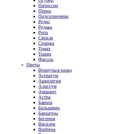
Огурец
Патиссон
Перец
Подсолнечник
Редис
Редька
Репа
Свекла
Спаржа
Томат
Тыква
Фасоль
Цветы
Вернуться назад
Агератум
Аквилегия
Алиссум
Амарант
Астра
Бакопа
Бальзамин
Бархатцы
Бегония
Василек
Вербена