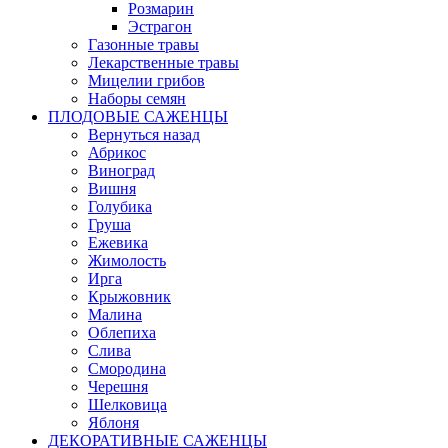
Розмарин
Эстрагон
Газонные травы
Лекарственные травы
Мицелии грибов
Наборы семян
ПЛОДОВЫЕ САЖЕНЦЫ
Вернуться назад
Абрикос
Виноград
Вишня
Голубика
Груша
Ежевика
Жимолость
Ирга
Крыжовник
Малина
Облепиха
Слива
Смородина
Черешня
Шелковица
Яблоня
ДЕКОРАТИВНЫЕ САЖЕНЦЫ