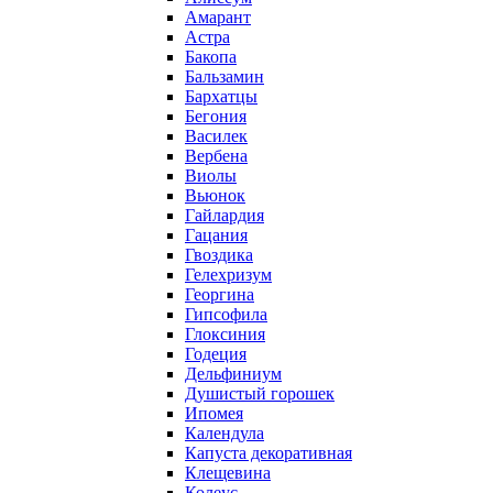
Амарант
Астра
Бакопа
Бальзамин
Бархатцы
Бегония
Василек
Вербена
Виолы
Вьюнок
Гайлардия
Гацания
Гвоздика
Гелехризум
Георгина
Гипсофила
Глоксиния
Годеция
Дельфиниум
Душистый горошек
Ипомея
Календула
Капуста декоративная
Клещевина
Колеус