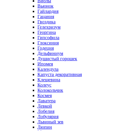
Виолы
Вьюнок
Гайлардия
Гацания
Гвоздика
Гелехризум
Георгина
Гипсофила
Глоксиния
Годеция
Дельфиниум
Душистый горошек
Ипомея
Календула
Капуста декоративная
Клещевина
Колеус
Колокольчик
Космея
Лаватера
Левкой
Лобелия
Лобулярия
Львиный зев
Люпин