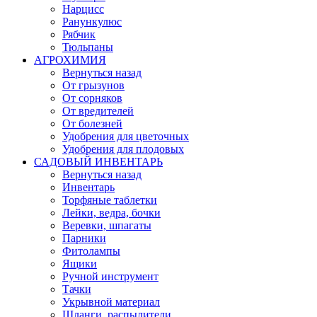
Нарцисс
Ранункулюс
Рябчик
Тюльпаны
АГРОХИМИЯ
Вернуться назад
От грызунов
От сорняков
От вредителей
От болезней
Удобрения для цветочных
Удобрения для плодовых
САДОВЫЙ ИНВЕНТАРЬ
Вернуться назад
Инвентарь
Торфяные таблетки
Лейки, ведра, бочки
Веревки, шпагаты
Парники
Фитолампы
Ящики
Ручной инструмент
Тачки
Укрывной материал
Шланги, распылители